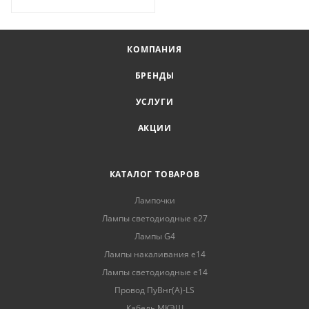
КОМПАНИЯ
БРЕНДЫ
УСЛУГИ
АКЦИИ
КАТАЛОГ ТОВАРОВ
Лампочки
Лампы светодиодные е27
Лампы G4
Лампы накаливания е14
Лампы светодиодные е14
Провод ПуВнг(А)-LS
Кабель МКЭШ