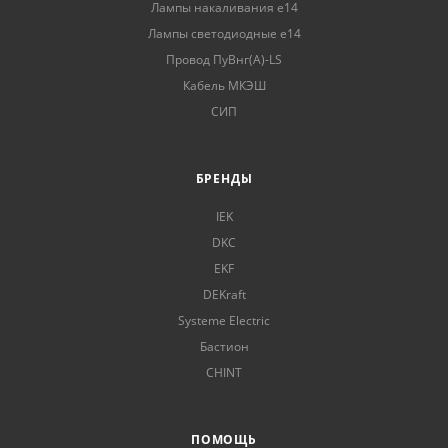
Лампы накаливания е14
Лампы светодиодные е14
Провод ПуВнг(А)-LS
Кабель МКЭШ
СИП
БРЕНДЫ
IEK
DKC
EKF
DEKraft
Systeme Electric
Бастион
CHINT
ПОМОЩЬ