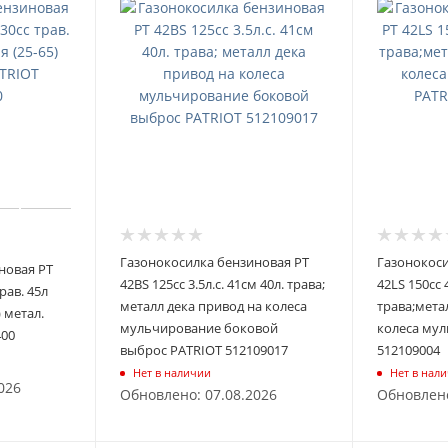
Газонокосилка бензиновая PT
Газонокоси
новая PT
42BS 125сс 3.5л.с. 41см 40л. трава;
42LS 150сс 4
трав. 45л
металл дека привод на колеса
трава;мета
) метал.
мульчирование боковой
колеса му
400
выброс PATRIOT 512109017
512109004
Нет в наличии
Нет в нал
026
Обновлено: 07.08.2026
Обновлено