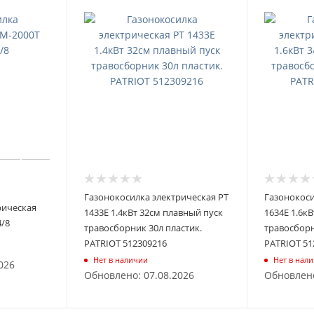
Газонокосилка электрическая PT
Газонокоси
рическая
1433E 1.4кВт 32см плавный пуск
1634E 1.6к
/8
травосборник 30л пластик.
травосборн
PATRIOT 512309216
PATRIOT 51
Нет в наличии
Нет в нал
026
Обновлено: 07.08.2026
Обновлено