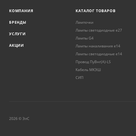
КОМПАНИЯ
КАТАЛОГ ТОВАРОВ
БРЕНДЫ
Лампочки
Лампы светодиодные е27
УСЛУГИ
Лампы G4
АКЦИИ
Лампы накаливания е14
Лампы светодиодные е14
Провод ПуВнг(А)-LS
Кабель МКЭШ
СИП
2026 © ЭлС