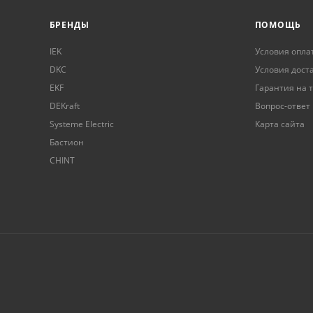
БРЕНДЫ
ПОМОЩЬ
IEK
Условия опла
DKC
Условия дост
EKF
Гарантия на 
DEKraft
Вопрос-ответ
Systeme Electric
Карта сайта
Бастион
CHINT