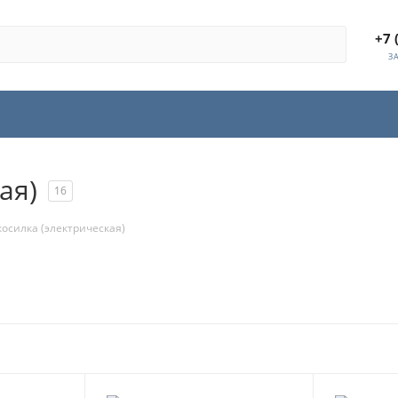
+7 
З
ая)
16
осилка (электрическая)