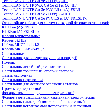
TechnoLAN U/UTP Cat 5e ZH нг(A)-HF
TechnoLAN U/UTP SWA Cat 5e ZH нг(A)-HF
TechnoLAN U/UTP Cat 5e PVC LS нг(A)-FRLS
TechnoLAN U/UTP Cat 5e ZH нг(A)-FRHF
TechnoLAN U/UTP Cat 5e PVC LS нг(A)-FRLSLTx
Огнестойкие кабели для систем пожарной безопасности на раб
КПКВнг(A)-FRLS
КПКВнг(A)-FRLSLTx
Кабели магистральные
Кабель ЗКПБз
Кабель МКСБ 4х4х1,2
Кабель МКСАБп 4х4х1,2
Светильники
Светильник для освещения улиц и площадей
Ночник
Светильник линейный реечного типа
Светильник торшерный, столбик световой
Лампа настольная
Светильник переносной
Светильник для местного освещения станков
Прожектор переносной
Фонарь карманный, ручной электрический
Фонарь взрывозащищенный карманный электрический
Светильник накладной потолочный и настенный
Светильник встраиваемый потолочный и настенный