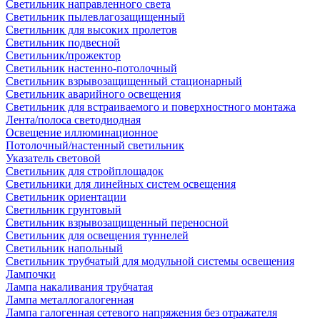
Светильник направленного света
Светильник пылевлагозащищенный
Светильник для высоких пролетов
Светильник подвесной
Светильник/прожектор
Светильник настенно-потолочный
Светильник взрывозащищенный стационарный
Светильник аварийного освещения
Светильник для встраиваемого и поверхностного монтажа
Лента/полоса светодиодная
Освещение иллюминационное
Потолочный/настенный светильник
Указатель световой
Светильник для стройплощадок
Светильники для линейных систем освещения
Светильник ориентации
Светильник грунтовый
Светильник взрывозащищенный переносной
Светильник для освещения туннелей
Светильник напольный
Светильник трубчатый для модульной системы освещения
Лампочки
Лампа накаливания трубчатая
Лампа металлогалогенная
Лампа галогенная сетевого напряжения без отражателя