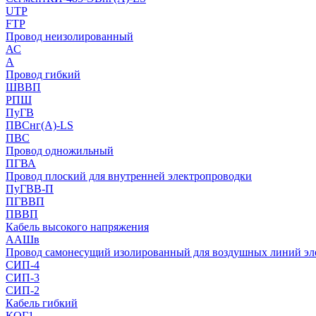
UTP
FTP
Провод неизолированный
АС
А
Провод гибкий
ШВВП
РПШ
ПуГВ
ПВСнг(А)-LS
ПВС
Провод одножильный
ПГВА
Провод плоский для внутренней электропроводки
ПуГВВ-П
ПГВВП
ПВВП
Кабель высокого напряжения
ААШв
Провод самонесущий изолированный для воздушных линий эл
СИП-4
СИП-3
СИП-2
Кабель гибкий
КОГ1