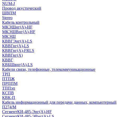
NUM-J
Провод акустический
ШВПМ
Stereo
Кабель контрольный
МКЭШнг(A)-HF
МКЭШВнг(А)-HF
МКЭШ
КВВГЭнг(А)-LS
КВВГнг(А)-LS
КВВГнг(А)-FRLS
КВВГнг(А)
КВВГ
КВБШвнг(А)-LS
Кабели связи, телефонные, телекоммуникационные
ТРП
ПТПЖ
ПРППМ
ТППэп
КСПВ
КВК-П
Кабель информационный для передачи данных, компьютерный
П274/М
СегментКИ-485-Энг(А)-HF
СегментКИ-485-ЭВнг(А)-LS