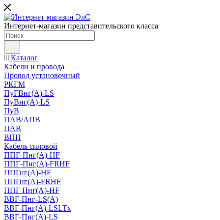
Интернет-магазин представительского класса
Каталог
Кабели и провода
Провод установочный
РКГМ
ПуГВнг(А)-LS
ПуВнг(А)-LS
ПуВ
ПАВ/АПВ
ПАВ
ВПП
Кабель силовой
ППГ-Пнг(А)-HF
ППГ-Пнг(А)-FRHF
ППГнг(А)-HF
ППГнг(А)-FRHF
ППГ Пнг(А)-HF
ВВГ-Пнг-LS(А)
ВВГ-Пнг(А)-LSLTx
ВВГ-Пнг(А)-LS