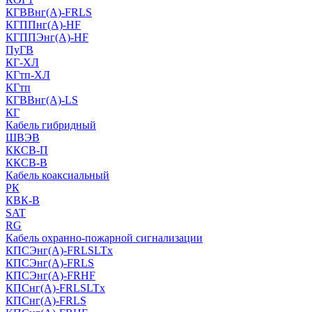
КГВВнг(А)-FRLS
КГППнг(A)-HF
КГППЭнг(A)-HF
ПуГВ
КГ-ХЛ
КГтп-ХЛ
КГтп
КГВВнг(А)-LS
КГ
Кабель гибридный
ШВЭВ
ККСВ-П
ККСВ-В
Кабель коаксиальный
РК
КВК-В
SAT
RG
Кабель охранно-пожарной сигнализации
КПСЭнг(А)-FRLSLTx
КПСЭнг(А)-FRLS
КПСЭнг(А)-FRHF
КПСнг(А)-FRLSLTx
КПСнг(А)-FRLS