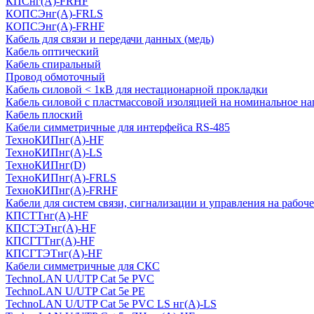
КПСнг(А)-FRHF
КОПСЭнг(А)-FRLS
КОПСЭнг(А)-FRHF
Кабель для связи и передачи данных (медь)
Кабель оптический
Кабель спиральный
Провод обмоточный
Кабель силовой < 1кВ для нестационарной прокладки
Кабель силовой с пластмассовой изоляцией на номинальное на
Кабель плоский
Кабели симметричные для интерфейса RS-485
ТеxноКИПнг(A)-HF
ТеxноКИПнг(A)-LS
ТеxноКИПнг(D)
ТехноКИПнг(A)-FRLS
ТехноКИПнг(A)-FRHF
Кабели для систем связи, сигнализации и управления на рабоч
КПСТТнг(A)-HF
КПСТЭТнг(A)-HF
КПСГТТнг(A)-HF
КПСГТЭТнг(A)-HF
Кабели симметричные для СКС
TechnoLAN U/UTP Cat 5e PVC
TechnoLAN U/UTP Cat 5e PE
TechnoLAN U/UTP Cat 5e PVC LS нг(A)-LS