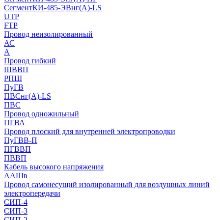
СегментКИ-485-ЭВнг(А)-LS
UTP
FTP
Провод неизолированный
АС
А
Провод гибкий
ШВВП
РПШ
ПуГВ
ПВСнг(А)-LS
ПВС
Провод одножильный
ПГВА
Провод плоский для внутренней электропроводки
ПуГВВ-П
ПГВВП
ПВВП
Кабель высокого напряжения
ААШв
Провод самонесущий изолированный для воздушных линий
электропередачи
СИП-4
СИП-3
СИП-2