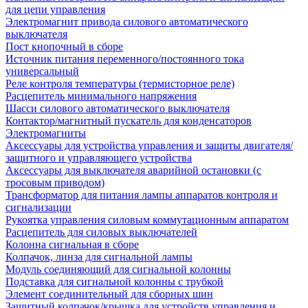
для цепи управления
Электромагнит привода силового автоматического
выключателя
Пост кнопочный в сборе
Источник питания переменного/постоянного тока
универсальный
Реле контроля температуры (термисторное реле)
Расцепитель минимального напряжения
Шасси силового автоматического выключателя
Контактор/магнитный пускатель для конденсаторов
Электромагниты
Аксессуары для устройства управления и защиты двигателя/
защитного и управляющего устройства
Аксессуары для выключателя аварийной остановки (с
тросовым приводом)
Трансформатор для питания лампы аппаратов контроля и
сигнализации
Рукоятка управления силовым коммутационным аппаратом
Расцепитель для силовых выключателей
Колонна сигнальная в сборе
Колпачок, линза для сигнальной лампы
Модуль соединяющий для сигнальной колонны
Подставка для сигнальной колонны с трубкой
Элемент соединительный для сборных шин
Защитный колпачок/крышка для устройств управления и