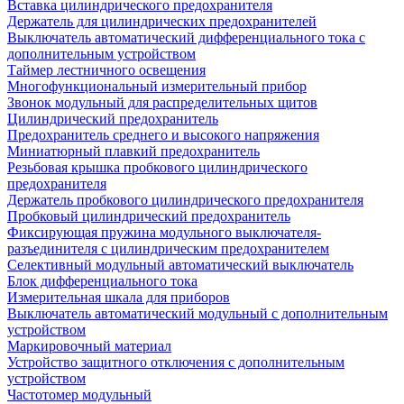
Вставка цилиндрического предохранителя
Держатель для цилиндрических предохранителей
Выключатель автоматический дифференциального тока с
дополнительным устройством
Таймер лестничного освещения
Многофункциональный измерительный прибор
Звонок модульный для распределительных щитов
Цилиндрический предохранитель
Предохранитель среднего и высокого напряжения
Миниатюрный плавкий предохранитель
Резьбовая крышка пробкового цилиндрического
предохранителя
Держатель пробкового цилиндрического предохранителя
Пробковый цилиндрический предохранитель
Фиксирующая пружина модульного выключателя-
разъединителя с цилиндрическим предохранителем
Селективный модульный автоматический выключатель
Блок дифференциального тока
Измерительная шкала для приборов
Выключатель автоматический модульный с дополнительным
устройством
Маркировочный материал
Устройство защитного отключения с дополнительным
устройством
Частотомер модульный