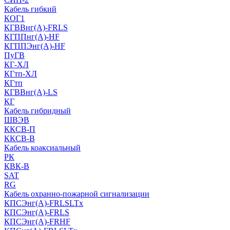
Кабель гибкий
КОГ1
КГВВнг(А)-FRLS
КГППнг(A)-HF
КГППЭнг(A)-HF
ПуГВ
КГ-ХЛ
КГтп-ХЛ
КГтп
КГВВнг(А)-LS
КГ
Кабель гибридный
ШВЭВ
ККСВ-П
ККСВ-В
Кабель коаксиальный
РК
КВК-В
SAT
RG
Кабель охранно-пожарной сигнализации
КПСЭнг(А)-FRLSLTx
КПСЭнг(А)-FRLS
КПСЭнг(А)-FRHF