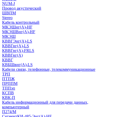
NUM-J
Провод акустический
ШВПМ
Stereo
Кабель контрольный
МКЭШнг(A)-HF
МКЭШВнг(А)-HF
МКЭШ
КВВГЭнг(А)-LS
КВВГнг(А)-LS
КВВГнг(А)-FRLS
КВВГнг(А)
КВВГ
КВБШвнг(А)-LS
Кабели связи, телефонные, телекоммуникационные
ТРП
ПТПЖ
ПРППМ
ТППэп
КСПВ
КВК-П
Кабель информационный для передачи данных,
компьютерный
П274/М
СегментКИ-485-Энг(А)-HF