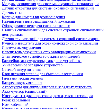
Модуль расширения для системы охранной сигнализации
Датчик открытия для системы охранной сигнализации
Датчик газа
Корпус для камеры видеонаблюдения
Извещатель взрывозащищенный пожарный
Оборудование передачи сигнала тревоги
Станция сигнализации для системы охранной сигнализации
центральная
Датчик технический для системы охранной сигнализации
Ручной извещатель для охранно-пожарной сигнализации
Система дымоудаления
Извещатель разрушения стекла/вибрации/сейсмический
Электрическое устройство открывания дверей
Батарейки, аккумуляторы, зарядные устройства
Универсальное зарядное устройство
Сетевой шнур питания
Блок питания сетевой для бытовой электроники
Гальванический элемент
Батарея аккумуляторная
Аксессуары для аккумуляторов и зарядных устройств
Аккумулятор (свинцовый)
Инструменты для опрессовки, резки, снятия изоляции
Резак кабельный
Нож кабельный
Инструмент для снятия изоляции кабельный