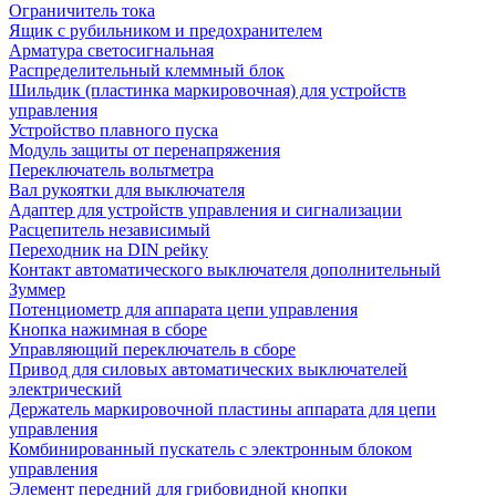
Ограничитель тока
Ящик с рубильником и предохранителем
Арматура светосигнальная
Распределительный клеммный блок
Шильдик (пластинка маркировочная) для устройств
управления
Устройство плавного пуска
Модуль защиты от перенапряжения
Переключатель вольтметра
Вал рукоятки для выключателя
Адаптер для устройств управления и сигнализации
Расцепитель независимый
Переходник на DIN рейку
Контакт автоматического выключателя дополнительный
Зуммер
Потенциометр для аппарата цепи управления
Кнопка нажимная в сборе
Управляющий переключатель в сборе
Привод для силовых автоматических выключателей
электрический
Держатель маркировочной пластины аппарата для цепи
управления
Комбинированный пускатель с электронным блоком
управления
Элемент передний для грибовидной кнопки