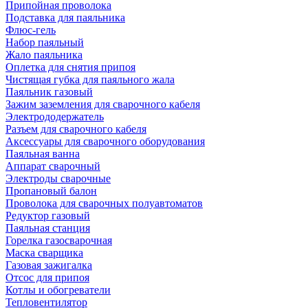
Припойная проволока
Подставка для паяльника
Флюс-гель
Набор паяльный
Жало паяльника
Оплетка для снятия припоя
Чистящая губка для паяльного жала
Паяльник газовый
Зажим заземления для сварочного кабеля
Электрододержатель
Разъем для сварочного кабеля
Аксессуары для сварочного оборудования
Паяльная ванна
Аппарат сварочный
Электроды сварочные
Пропановый балон
Проволока для сварочных полуавтоматов
Редуктор газовый
Паяльная станция
Горелка газосварочная
Маска сварщика
Газовая зажигалка
Отсос для припоя
Котлы и обогреватели
Тепловентилятор