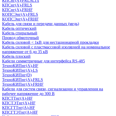
КПСнг(А)-FRLSLTx
КПСнг(А)-FRLS
КПСнг(А)-FRHF
КОПСЭнг(А)-FRLS
КОПСЭнг(А)-FRHF
Кабель для связи и передачи данных (медь)
Кабель оптический
Кабель спиральный
Провод обмоточный
Кабель силовой < 1кВ для нестационарной прокладки
Кабель силовой с пластмассовой изоляцией на номинальное
напряжение от 6 до 35 кВ
Кабель плоский
Кабели симметричные для интерфейса RS-485
ТеxноКИПнг(A)-HF
ТеxноКИПнг(A)-LS
ТеxноКИПнг(D)
ТехноКИПнг(A)-FRLS
ТехноКИПнг(A)-FRHF
Кабели для систем связи, сигнализации и управления на
рабочее напряжение до 300 В
КПСТТнг(A)-HF
КПСТЭТнг(A)-HF
КПСГТТнг(A)-HF
КПСГТЭТнг(A)-HF