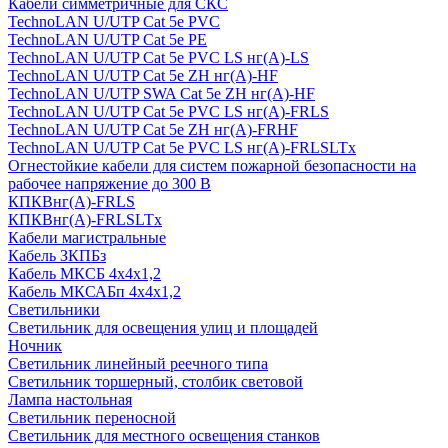
Кабели симметричные для СКС
TechnoLAN U/UTP Cat 5e PVC
TechnoLAN U/UTP Cat 5e PE
TechnoLAN U/UTP Cat 5e PVC LS нг(A)-LS
TechnoLAN U/UTP Cat 5e ZH нг(A)-HF
TechnoLAN U/UTP SWA Cat 5e ZH нг(A)-HF
TechnoLAN U/UTP Cat 5e PVC LS нг(A)-FRLS
TechnoLAN U/UTP Cat 5e ZH нг(A)-FRHF
TechnoLAN U/UTP Cat 5e PVC LS нг(A)-FRLSLTx
Огнестойкие кабели для систем пожарной безопасности на
рабочее напряжение до 300 В
КПКВнг(A)-FRLS
КПКВнг(A)-FRLSLTx
Кабели магистральные
Кабель ЗКПБз
Кабель МКСБ 4х4х1,2
Кабель МКСАБп 4х4х1,2
Светильники
Светильник для освещения улиц и площадей
Ночник
Светильник линейный реечного типа
Светильник торшерный, столбик световой
Лампа настольная
Светильник переносной
Светильник для местного освещения станков