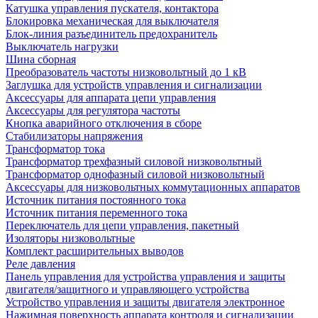
Катушка управления пускателя, контактора
Блокировка механическая для выключателя
Блок-линия разъединитель предохранитель
Выключатель нагрузки
Шина сборная
Преобразователь частоты низковольтный до 1 кВ
Заглушка для устройств управления и сигнализации
Аксессуары для аппарата цепи управления
Аксессуары для регулятора частоты
Кнопка аварийного отключения в сборе
Стабилизаторы напряжения
Трансформатор тока
Трансформатор трехфазный силовой низковольтный
Трансформатор однофазный силовой низковольтный
Аксессуары для низковольтных коммутационных аппаратов
Источник питания постоянного тока
Источник питания переменного тока
Переключатель для цепи управления, пакетный
Изоляторы низковольтные
Комплект расширительных выводов
Реле давления
Панель управления для устройства управления и защиты
двигателя/защитного и управляющего устройства
Устройство управления и защиты двигателя электронное
Нажимная поверхность аппарата контроля и сигнализации