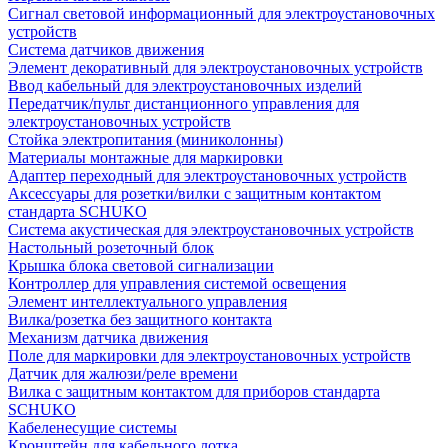
Сигнал световой информационный для электроустановочных
устройств
Система датчиков движения
Элемент декоративный для электроустановочных устройств
Ввод кабельный для электроустановочных изделий
Передатчик/пульт дистанционного управления для
электроустановочных устройств
Стойка электропитания (миниколонны)
Материалы монтажные для маркировки
Адаптер переходный для электроустановочных устройств
Аксессуары для розетки/вилки с защитным контактом
стандарта SCHUKO
Система акустическая для электроустановочных устройств
Настольный розеточный блок
Крышка блока световой сигнализации
Контроллер для управления системой освещения
Элемент интеллектуального управления
Вилка/розетка без защитного контакта
Механизм датчика движения
Поле для маркировки для электроустановочных устройств
Датчик для жалюзи/реле времени
Вилка с защитным контактом для приборов стандарта
SCHUKO
Кабеленесущие системы
Кронштейн для кабельного лотка