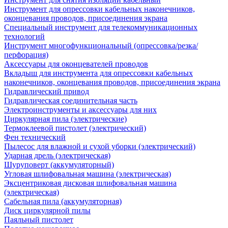
Инструмент для опрессовки кабельных наконечников,
оконцевания проводов, присоединения экрана
Специальный инструмент для телекоммуникационных
технологий
Инструмент многофункциональный (опрессовка/резка/
перфорация)
Аксессуары для оконцевателей проводов
Вкладыш для инструмента для опрессовки кабельных
наконечников, оконцевания проводов, присоединения экрана
Гидравлический привод
Гидравлическая соединительная часть
Электроинструменты и аксессуары для них
Циркулярная пила (электрические)
Термоклеевой пистолет (электрический)
Фен технический
Пылесос для влажной и сухой уборки (электрический)
Ударная дрель (электрическая)
Шуруповерт (аккумуляторный)
Угловая шлифовальная машина (электрическая)
Эксцентриковая дисковая шлифовальная машина
(электрическая)
Сабельная пила (аккумуляторная)
Диск циркулярной пилы
Паяльный пистолет