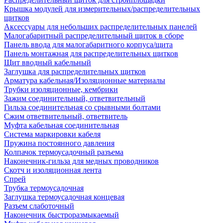
Крышка модулей для измерительных/распределительных
щитков
Аксессуары для небольших распределительных панелей
Малогабаритный распределительный щиток в сборе
Панель ввода для малогабаритного корпуса/щита
Панель монтажная для распределительных щитков
Щит вводный кабельный
Заглушка для распределительных щитков
Арматура кабельная/Изоляционные материалы
Трубки изоляционные, кембрики
Зажим соединительный, ответвительный
Гильза соединительная со срывными болтами
Сжим ответвительный, ответвитель
Муфта кабельная соединительная
Система маркировки кабеля
Пружина постоянного давления
Колпачок термоусадочный разъема
Наконечник-гильза для медных проводников
Скотч и изоляционная лента
Спрей
Трубка термоусадочная
Заглушка термоусадочная концевая
Разъем слаботочный
Наконечник быстроразмыкаемый