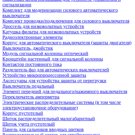
сигнализации
Комплект для модернизации силового автоматического
выключателя
Комплект проводки/подключения для силового выключателя
Дроссель для низковольтных устройств
Катушка фильтра для низковольтных устройств
Радиоэлектронные элементы
Корпус для автоматического выключателя (защиты двигателя)
Выключатель, джойстик
Модуль сигнальной колонны оптический
Кронштейн настенный для сигнальной колонны
Контактор постоянного тока
Разделитель фаз для автоматических выключателей
Устройство микропроцессорной защиты
Аксессуары для устройства защиты от перегрузки
Выключатель педальный
Элемент передний для педального/нажимного выключателя
Переключатель амперметра
Электрические распределительные системы (в том числе
электроустановочное оборудование)
Корпус пустотелый
Щиток распределительный малогабаритный
Щиток учета пустотелый
Панель для сальников вводных щитков
Распределительный щиток для стройплощадки