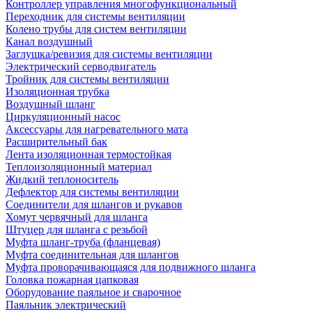
Контроллер управления многофункциональный
Переходник для системы вентиляции
Колено трубы для систем вентиляции
Канал воздушный
Заглушка/ревизия для системы вентиляции
Электрический серводвигатель
Тройник для системы вентиляции
Изоляционная трубка
Воздушный шланг
Циркуляционный насос
Аксессуары для нагревательного мата
Расширительный бак
Лента изоляционная термостойкая
Теплоизоляционный материал
Жидкий теплоноситель
Дефлектор для системы вентиляции
Соединители для шлангов и рукавов
Хомут червячный для шланга
Штуцер для шланга с резьбой
Муфта шланг-труба (фланцевая)
Муфта соединительная для шлангов
Муфта проворачивающаяся для подвижного шланга
Головка пожарная цапковая
Оборудование паяльное и сварочное
Паяльник электрический