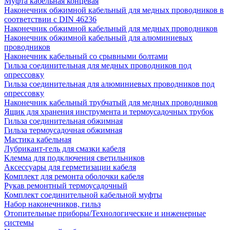
Муфта кабельная концевая
Наконечник обжимной кабельный для медных проводников в
соответствии с DIN 46236
Наконечник обжимной кабельный для медных проводников
Наконечник обжимной кабельный для алюминиевых
проводников
Наконечник кабельный со срывными болтами
Гильза соединительная для медных проводников под
опрессовку
Гильза соединительная для алюминиевых проводников под
опрессовку
Наконечник кабельный трубчатый для медных проводников
Ящик для хранения инструмента и термоусадочных трубок
Гильза соединительная обжимная
Гильза термоусадочная обжимная
Мастика кабельная
Лубрикант-гель для смазки кабеля
Клемма для подключения светильников
Аксессуары для герметизации кабеля
Комплект для ремонта оболочки кабеля
Рукав ремонтный термоусадочный
Комплект соединительной кабельной муфты
Набор наконечников, гильз
Отопительные приборы/Технологические и инженерные
системы