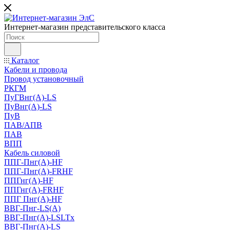
Интернет-магазин представительского класса
Каталог
Кабели и провода
Провод установочный
РКГМ
ПуГВнг(А)-LS
ПуВнг(А)-LS
ПуВ
ПАВ/АПВ
ПАВ
ВПП
Кабель силовой
ППГ-Пнг(А)-HF
ППГ-Пнг(А)-FRHF
ППГнг(А)-HF
ППГнг(А)-FRHF
ППГ Пнг(А)-HF
ВВГ-Пнг-LS(А)
ВВГ-Пнг(А)-LSLTx
ВВГ-Пнг(А)-LS