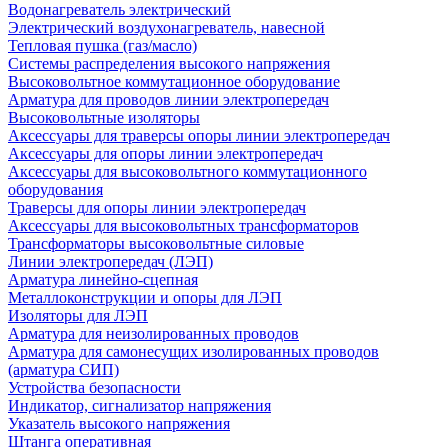
Водонагреватель электрический
Электрический воздухонагреватель, навесной
Тепловая пушка (газ/масло)
Системы распределения высокого напряжения
Высоковольтное коммутационное оборудование
Арматура для проводов линии электропередач
Высоковольтные изоляторы
Аксессуары для траверсы опоры линии электропередач
Аксессуары для опоры линии электропередач
Аксессуары для высоковольтного коммутационного
оборудования
Траверсы для опоры линии электропередач
Аксессуары для высоковольтных трансформаторов
Трансформаторы высоковольтные силовые
Линии электропередач (ЛЭП)
Арматура линейно-сцепная
Металлоконструкции и опоры для ЛЭП
Изоляторы для ЛЭП
Арматура для неизолированных проводов
Арматура для самонесущих изолированных проводов
(арматура СИП)
Устройства безопасности
Индикатор, сигнализатор напряжения
Указатель высокого напряжения
Штанга оперативная