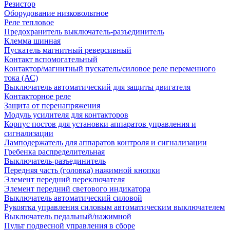
Резистор
Оборудование низковольтное
Реле тепловое
Предохранитель выключатель-разъединитель
Клемма шинная
Пускатель магнитный реверсивный
Контакт вспомогательный
Контактор/магнитный пускатель/силовое реле переменного
тока (АС)
Выключатель автоматический для защиты двигателя
Контакторное реле
Защита от перенапряжения
Модуль усилителя для контакторов
Корпус постов для установки аппаратов управления и
сигнализации
Ламподержатель для аппаратов контроля и сигнализации
Гребенка распределительная
Выключатель-разъединитель
Передняя часть (головка) нажимной кнопки
Элемент передний переключателя
Элемент передний светового индикатора
Выключатель автоматический силовой
Рукоятка управления силовым автоматическим выключателем
Выключатель педальный/нажимной
Пульт подвесной управления в сборе