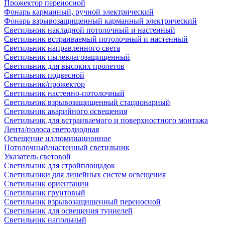
Прожектор переносной
Фонарь карманный, ручной электрический
Фонарь взрывозащищенный карманный электрический
Светильник накладной потолочный и настенный
Светильник встраиваемый потолочный и настенный
Светильник направленного света
Светильник пылевлагозащищенный
Светильник для высоких пролетов
Светильник подвесной
Светильник/прожектор
Светильник настенно-потолочный
Светильник взрывозащищенный стационарный
Светильник аварийного освещения
Светильник для встраиваемого и поверхностного монтажа
Лента/полоса светодиодная
Освещение иллюминационное
Потолочный/настенный светильник
Указатель световой
Светильник для стройплощадок
Светильники для линейных систем освещения
Светильник ориентации
Светильник грунтовый
Светильник взрывозащищенный переносной
Светильник для освещения туннелей
Светильник напольный