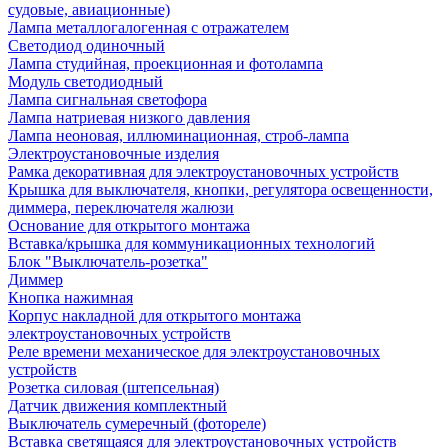
судовые, авиационные)
Лампа металлогалогенная с отражателем
Светодиод одиночный
Лампа студийная, проекционная и фотолампа
Модуль светодиодный
Лампа сигнальная светофора
Лампа натриевая низкого давления
Лампа неоновая, иллюминационная, строб-лампа
Электроустановочные изделия
Рамка декоративная для электроустановочных устройств
Крышка для выключателя, кнопки, регулятора освещенности,
диммера, переключателя жалюзи
Основание для открытого монтажа
Вставка/крышка для коммуникационных технологий
Блок "Выключатель-розетка"
Диммер
Кнопка нажимная
Корпус накладной для открытого монтажа
электроустановочных устройств
Реле времени механическое для электроустановочных
устройств
Розетка силовая (штепсельная)
Датчик движения комплектный
Выключатель сумеречный (фотореле)
Вставка светящаяся для электроустановочных устройств