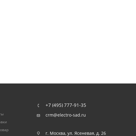
+7 (495) 777-91-35
ты
crm@electro-sad.ru
авки
товар
г. Москва, ул. Ясеневая, д. 26