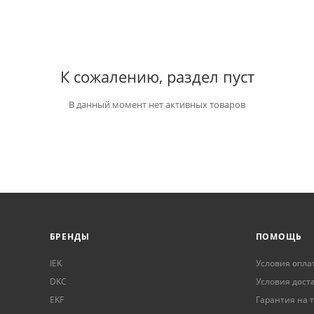
К сожалению, раздел пуст
В данный момент нет активных товаров
БРЕНДЫ
ПОМОЩЬ
IEK
Условия опла
DKC
Условия дост
EKF
Гарантия на 