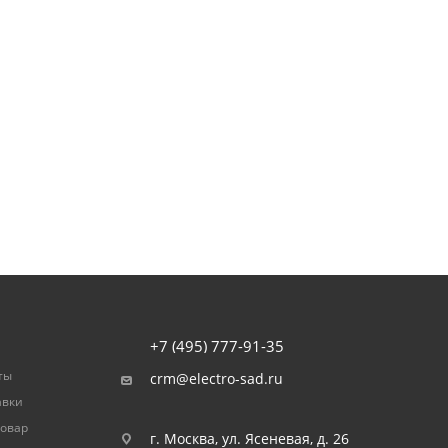
+7 (495) 777-91-35
ты
crm@electro-sad.ru
авки
товар
г. Москва, ул. Ясеневая, д. 26