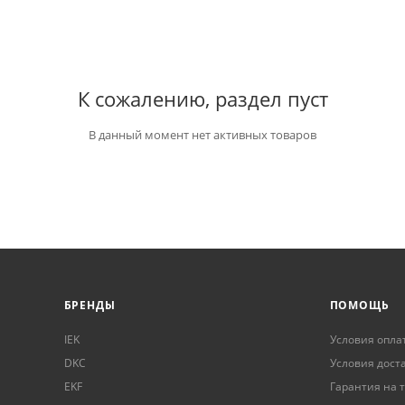
К сожалению, раздел пуст
В данный момент нет активных товаров
БРЕНДЫ
ПОМОЩЬ
IEK
Условия опла
DKC
Условия дост
EKF
Гарантия на 