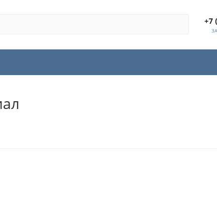
+7 
З
иал