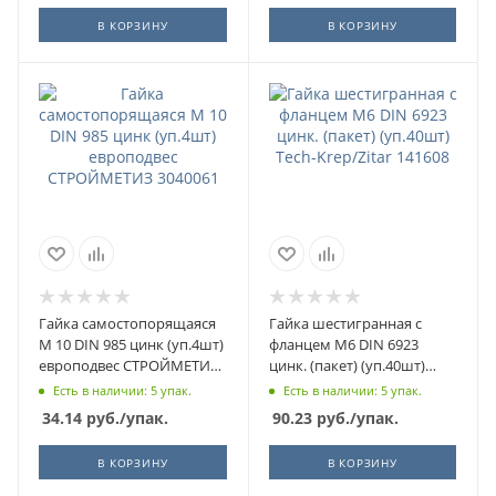
В КОРЗИНУ
В КОРЗИНУ
Гайка самостопорящаяся
Гайка шестигранная с
М 10 DIN 985 цинк (уп.4шт)
фланцем М6 DIN 6923
европодвес СТРОЙМЕТИЗ
цинк. (пакет) (уп.40шт)
3040061
Tech-Krep/Zitar 141608
Есть в наличии: 5 упак.
Есть в наличии: 5 упак.
34.14
руб.
/упак.
90.23
руб.
/упак.
В КОРЗИНУ
В КОРЗИНУ