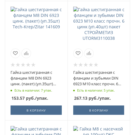
Гайка шестигранная с
Гайка шестигранная с
фланцем М8 DIN 6923
фланцем и зубьями DIN
цинк. (пакет) (уп.35шт)
6923 М10 класс прочн. 6
Tech-Krep/Zitar 141609
цинк (уп.40шт) пакет
Есть в наличии: 7 упак.
Есть в наличии: 5 упак.
СТРОЙМЕТИЗ
153.57
руб.
/упак.
267.13
руб.
/упак.
UTORM3110038
В КОРЗИНУ
В КОРЗИНУ