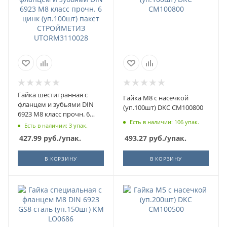
Гайка шестигранная с
Гайка М8 с насечкой
фланцем и зубьями DIN
(уп.100шт) DKC CM100800
6923 М8 класс прочн. 6
Есть в наличии: 106 упак.
цинк (уп.100шт) пакет
Есть в наличии: 3 упак.
СТРОЙМЕТИЗ
493.27
руб.
/упак.
427.99
руб.
/упак.
UTORM3110028
В КОРЗИНУ
В КОРЗИНУ