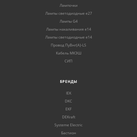
Лампочки
Лампы светодиодные е27
Лампы G4
Лампы накаливания е14
Лампы светодиодные е14
Провод ПуВнг(А)-LS
Кабель МКЭШ
СИП
БРЕНДЫ
IEK
DKC
EKF
DEKraft
Systeme Electric
Бастион