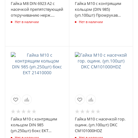
Гайка M8 DIN 6923 А2 с
Гайка М10 с контрящим
насечкой препятствующей
кольцом (DIN 985)
откручиванию нерж.
(уп.100шт) Промрукав
(уп.200шт) Промрукав
PR08.3668
Нет в наличии
Нет в наличии
PR08.7448
Гайка М10 с контрящим
Гайка М10 с насечкой гор.
кольцом DIN 985
оцинк. (уп.100шт) DKC
(уп.250шт) бокс EKT
CM101000HDZ
21410000
Нет в наличии
Нет в наличии