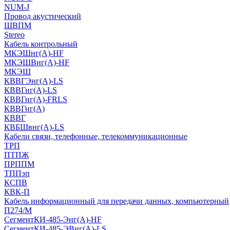
NUM-J
Провод акустический
ШВПМ
Stereo
Кабель контрольный
МКЭШнг(A)-HF
МКЭШВнг(А)-HF
МКЭШ
КВВГЭнг(А)-LS
КВВГнг(А)-LS
КВВГнг(А)-FRLS
КВВГнг(А)
КВВГ
КВБШвнг(А)-LS
Кабели связи, телефонные, телекоммуникационные
ТРП
ПТПЖ
ПРППМ
ТППэп
КСПВ
КВК-П
Кабель информационный для передачи данных, компьютерный
П274/М
СегментКИ-485-Энг(А)-HF
СегментКИ-485-ЭВнг(А)-LS