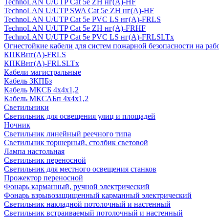
TechnoLAN U/UTP Cat 5e ZH нг(A)-HF
TechnoLAN U/UTP SWA Cat 5e ZH нг(A)-HF
TechnoLAN U/UTP Cat 5e PVC LS нг(A)-FRLS
TechnoLAN U/UTP Cat 5e ZH нг(A)-FRHF
TechnoLAN U/UTP Cat 5e PVC LS нг(A)-FRLSLTx
Огнестойкие кабели для систем пожарной безопасности на раб
КПКВнг(A)-FRLS
КПКВнг(A)-FRLSLTx
Кабели магистральные
Кабель ЗКПБз
Кабель МКСБ 4х4х1,2
Кабель МКСАБп 4х4х1,2
Светильники
Светильник для освещения улиц и площадей
Ночник
Светильник линейный реечного типа
Светильник торшерный, столбик световой
Лампа настольная
Светильник переносной
Светильник для местного освещения станков
Прожектор переносной
Фонарь карманный, ручной электрический
Фонарь взрывозащищенный карманный электрический
Светильник накладной потолочный и настенный
Светильник встраиваемый потолочный и настенный