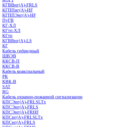
КГВВнг(А)-FRLS
КГППнг(A)-HF
КГППЭнг(A)-HF
ПуГВ
КГ-ХЛ
КГтп-ХЛ
КГтп
КГВВнг(А)-LS
КГ
Кабель гибридный
ШВЭВ
ККСВ-П
ККСВ-В
Кабель коаксиальный
РК
КВК-В
SAT
RG
Кабель охранно-пожарной сигнализации
КПСЭнг(А)-FRLSLTx
КПСЭнг(А)-FRLS
КПСЭнг(А)-FRHF
КПСнг(А)-FRLSLTx
КПСнг(А)-FRLS