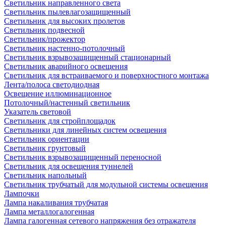
Светильник направленного света
Светильник пылевлагозащищенный
Светильник для высоких пролетов
Светильник подвесной
Светильник/прожектор
Светильник настенно-потолочный
Светильник взрывозащищенный стационарный
Светильник аварийного освещения
Светильник для встраиваемого и поверхностного монтажа
Лента/полоса светодиодная
Освещение иллюминационное
Потолочный/настенный светильник
Указатель световой
Светильник для стройплощадок
Светильники для линейных систем освещения
Светильник ориентации
Светильник грунтовый
Светильник взрывозащищенный переносной
Светильник для освещения туннелей
Светильник напольный
Светильник трубчатый для модульной системы освещения
Лампочки
Лампа накаливания трубчатая
Лампа металлогалогенная
Лампа галогенная сетевого напряжения без отражателя