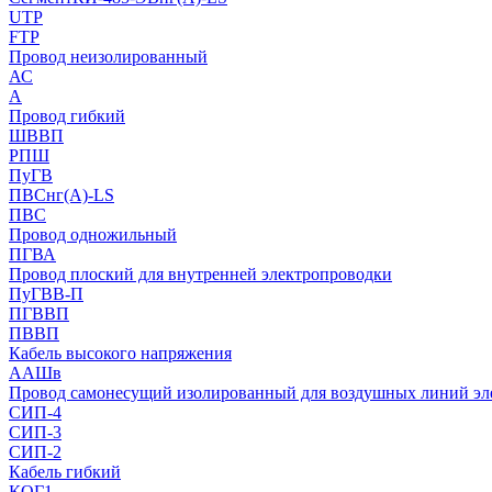
UTP
FTP
Провод неизолированный
АС
А
Провод гибкий
ШВВП
РПШ
ПуГВ
ПВСнг(А)-LS
ПВС
Провод одножильный
ПГВА
Провод плоский для внутренней электропроводки
ПуГВВ-П
ПГВВП
ПВВП
Кабель высокого напряжения
ААШв
Провод самонесущий изолированный для воздушных линий эл
СИП-4
СИП-3
СИП-2
Кабель гибкий
КОГ1