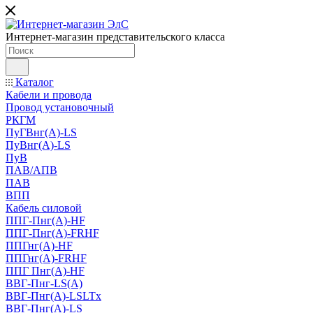
Интернет-магазин представительского класса
Каталог
Кабели и провода
Провод установочный
РКГМ
ПуГВнг(А)-LS
ПуВнг(А)-LS
ПуВ
ПАВ/АПВ
ПАВ
ВПП
Кабель силовой
ППГ-Пнг(А)-HF
ППГ-Пнг(А)-FRHF
ППГнг(А)-HF
ППГнг(А)-FRHF
ППГ Пнг(А)-HF
ВВГ-Пнг-LS(А)
ВВГ-Пнг(А)-LSLTx
ВВГ-Пнг(А)-LS