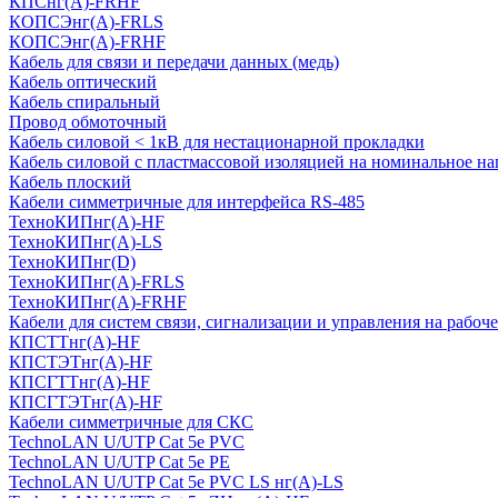
КПСнг(А)-FRHF
КОПСЭнг(А)-FRLS
КОПСЭнг(А)-FRHF
Кабель для связи и передачи данных (медь)
Кабель оптический
Кабель спиральный
Провод обмоточный
Кабель силовой < 1кВ для нестационарной прокладки
Кабель силовой с пластмассовой изоляцией на номинальное на
Кабель плоский
Кабели симметричные для интерфейса RS-485
ТеxноКИПнг(A)-HF
ТеxноКИПнг(A)-LS
ТеxноКИПнг(D)
ТехноКИПнг(A)-FRLS
ТехноКИПнг(A)-FRHF
Кабели для систем связи, сигнализации и управления на рабоч
КПСТТнг(A)-HF
КПСТЭТнг(A)-HF
КПСГТТнг(A)-HF
КПСГТЭТнг(A)-HF
Кабели симметричные для СКС
TechnoLAN U/UTP Cat 5e PVC
TechnoLAN U/UTP Cat 5e PE
TechnoLAN U/UTP Cat 5e PVC LS нг(A)-LS