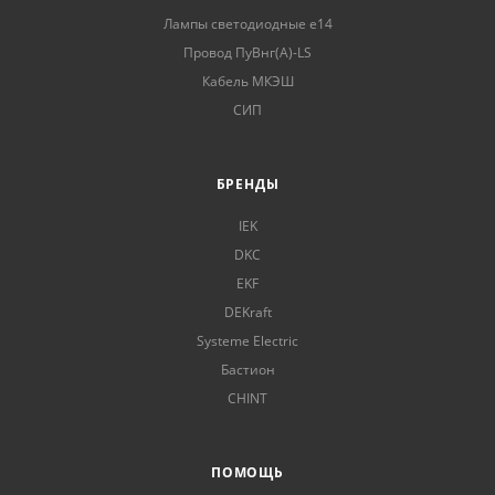
Лампы светодиодные е14
Провод ПуВнг(А)-LS
Кабель МКЭШ
СИП
БРЕНДЫ
IEK
DKC
EKF
DEKraft
Systeme Electric
Бастион
CHINT
ПОМОЩЬ