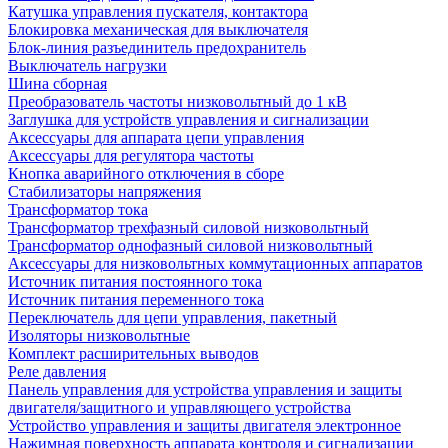
Катушка управления пускателя, контактора
Блокировка механическая для выключателя
Блок-линия разъединитель предохранитель
Выключатель нагрузки
Шина сборная
Преобразователь частоты низковольтный до 1 кВ
Заглушка для устройств управления и сигнализации
Аксессуары для аппарата цепи управления
Аксессуары для регулятора частоты
Кнопка аварийного отключения в сборе
Стабилизаторы напряжения
Трансформатор тока
Трансформатор трехфазный силовой низковольтный
Трансформатор однофазный силовой низковольтный
Аксессуары для низковольтных коммутационных аппаратов
Источник питания постоянного тока
Источник питания переменного тока
Переключатель для цепи управления, пакетный
Изоляторы низковольтные
Комплект расширительных выводов
Реле давления
Панель управления для устройства управления и защиты
двигателя/защитного и управляющего устройства
Устройство управления и защиты двигателя электронное
Нажимная поверхность аппарата контроля и сигнализации