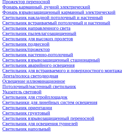
Прожектор переносной
Фонарь карманный, ручной электрический
Фонарь взрывозащищенный карманный электрический
Светильник накладной потолочный и настенный
Светильник встраиваемый потолочный и настенный
Светильник направленного света
Светильник пылевлагозащищенный
Светильник для высоких пролетов
Светильник подвесной
Светильник/прожектор
Светильник настенно-потолочный
Светильник взрывозащищенный стационарный
Светильник аварийного освещения
Светильник для встраиваемого и поверхностного монтажа
Лента/полоса светодиодная
Освещение иллюминационное
Потолочный/настенный светильник
Указатель световой
Светильник для стройплощадок
Светильники для линейных систем освещения
Светильник ориентации
Светильник грунтовый
Светильник взрывозащищенный переносной
Светильник для освещения туннелей
Светильник напольный