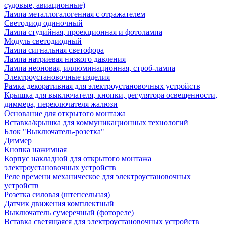
судовые, авиационные)
Лампа металлогалогенная с отражателем
Светодиод одиночный
Лампа студийная, проекционная и фотолампа
Модуль светодиодный
Лампа сигнальная светофора
Лампа натриевая низкого давления
Лампа неоновая, иллюминационная, строб-лампа
Электроустановочные изделия
Рамка декоративная для электроустановочных устройств
Крышка для выключателя, кнопки, регулятора освещенности,
диммера, переключателя жалюзи
Основание для открытого монтажа
Вставка/крышка для коммуникационных технологий
Блок "Выключатель-розетка"
Диммер
Кнопка нажимная
Корпус накладной для открытого монтажа
электроустановочных устройств
Реле времени механическое для электроустановочных
устройств
Розетка силовая (штепсельная)
Датчик движения комплектный
Выключатель сумеречный (фотореле)
Вставка светящаяся для электроустановочных устройств