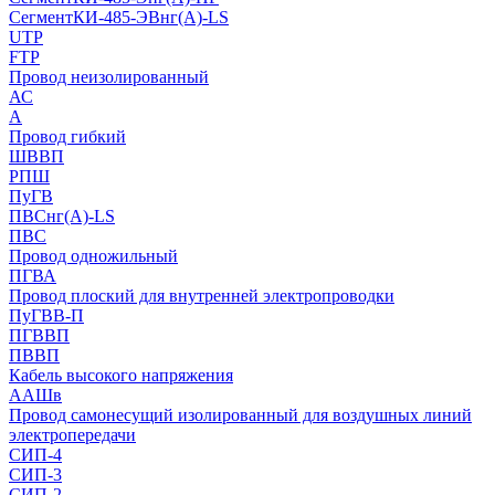
СегментКИ-485-ЭВнг(А)-LS
UTP
FTP
Провод неизолированный
АС
А
Провод гибкий
ШВВП
РПШ
ПуГВ
ПВСнг(А)-LS
ПВС
Провод одножильный
ПГВА
Провод плоский для внутренней электропроводки
ПуГВВ-П
ПГВВП
ПВВП
Кабель высокого напряжения
ААШв
Провод самонесущий изолированный для воздушных линий
электропередачи
СИП-4
СИП-3
СИП-2