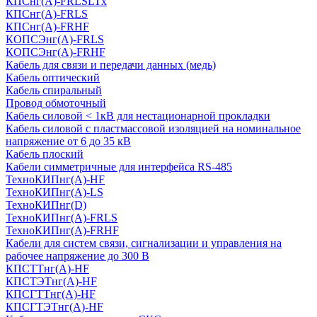
КПСнг(А)-FRLSLTx
КПСнг(А)-FRLS
КПСнг(А)-FRHF
КОПСЭнг(А)-FRLS
КОПСЭнг(А)-FRHF
Кабель для связи и передачи данных (медь)
Кабель оптический
Кабель спиральный
Провод обмоточный
Кабель силовой < 1кВ для нестационарной прокладки
Кабель силовой с пластмассовой изоляцией на номинальное
напряжение от 6 до 35 кВ
Кабель плоский
Кабели симметричные для интерфейса RS-485
ТеxноКИПнг(A)-HF
ТеxноКИПнг(A)-LS
ТеxноКИПнг(D)
ТехноКИПнг(A)-FRLS
ТехноКИПнг(A)-FRHF
Кабели для систем связи, сигнализации и управления на
рабочее напряжение до 300 В
КПСТТнг(A)-HF
КПСТЭТнг(A)-HF
КПСГТТнг(A)-HF
КПСГТЭТнг(A)-HF