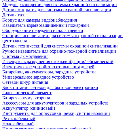
Модуль расширения для системы охранной сигнализации
Датчик открытия для системы охранной сигнализации
Датчик газа
Корпус для камеры видеонаблюдения
Извещатель взрывозащищенный пожарный
Оборудование передачи сигнала тревоги
Станция сигнализации для системы охранной сигнализации
центральная
Датчик технический для системы охранной сигнализации
Ручной извещатель для охранно-пожарной сигнализации
Система дымоудаления
Извещатель разрушения стекла/вибрации/сейсмический
Электрическое устройство открывания дверей
Батарейки, аккумуляторы, зарядные устройства
Универсальное зарядное устройство
Сетевой шнур питания
Блок питания сетевой для бытовой электроники
Гальванический элемент
Батарея аккумуляторная
Аксессуары для аккумуляторов и зарядных устройств
Аккумулятор (свинцовый)
Инструменты для опрессовки, резки, снятия изоляции
Резак кабельный
Нож кабельный
Инструмент для снятия изоляции кабельный