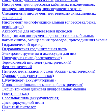
Инструмент для опрессовки кабельных наконечников,
оконцевания проводов, присоединения экрана
Специальный инструмент для телекоммуникационных
технологий
Инструмент многофункциональный (опрессовка/резка/
перфорация)
Аксессуары для оконцевателей проводов
Вкладыш для инструмента для опрессовки кабельных
наконечников, оконцевания проводов, присоединения экрана
Гидравлический привод
Гидравлическая соединительная часть
Электроинструменты и аксессуары для них
Циркулярная пила (электрические)
Термоклеевой пистолет (электрический)
Фен технический
Пылесос для влажной и сухой уборки (электрический)
Ударная дрель (электрическая)
Шуруповерт (аккумуляторный)
Угловая шлифовальная машина (электрическая)
Эксцентриковая дисковая шлифовальная машина
(электрическая)
Сабельная пила (аккумуляторная)
Диск циркулярной пилы
Паяльный пистолет