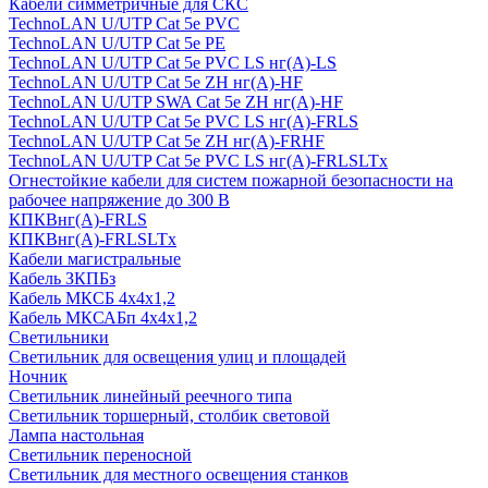
Кабели симметричные для СКС
TechnoLAN U/UTP Cat 5e PVC
TechnoLAN U/UTP Cat 5e PE
TechnoLAN U/UTP Cat 5e PVC LS нг(A)-LS
TechnoLAN U/UTP Cat 5e ZH нг(A)-HF
TechnoLAN U/UTP SWA Cat 5e ZH нг(A)-HF
TechnoLAN U/UTP Cat 5e PVC LS нг(A)-FRLS
TechnoLAN U/UTP Cat 5e ZH нг(A)-FRHF
TechnoLAN U/UTP Cat 5e PVC LS нг(A)-FRLSLTx
Огнестойкие кабели для систем пожарной безопасности на
рабочее напряжение до 300 В
КПКВнг(A)-FRLS
КПКВнг(A)-FRLSLTx
Кабели магистральные
Кабель ЗКПБз
Кабель МКСБ 4х4х1,2
Кабель МКСАБп 4х4х1,2
Светильники
Светильник для освещения улиц и площадей
Ночник
Светильник линейный реечного типа
Светильник торшерный, столбик световой
Лампа настольная
Светильник переносной
Светильник для местного освещения станков