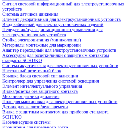
Сигнал световой информационный для электроустановочных
устройств
Система датчиков движения
Элемент декоративный для электроустановочных устройств
Ввод кабельный для электроустановочных изделий
Передатчик/пульт дистанционного управления для
электроустановочных устройств
Стойка электропитания (миниколонны)
Материалы монтажные для маркировки
Адаптер переходный для электроустановочных устройств
Аксессуары для розетки/вилки с защитным контактом
стандарта SCHUKO
Система акустическая для электроустановочных устройств
Настольный розеточный блок
Крышка блока световой сигнализации
Контроллер для управления системой освещения
Элемент интеллектуального управления
Вилка/розетка без защитного контакта
Механизм датчика движения
Поле для маркировки для электроустановочных устройств
Датчик для жалюзи/реле времени
Вилка с защитным контактом для приборов стандарта
SCHUKO
Кабеленесущие системы
Кронштейн для кабельного лотка