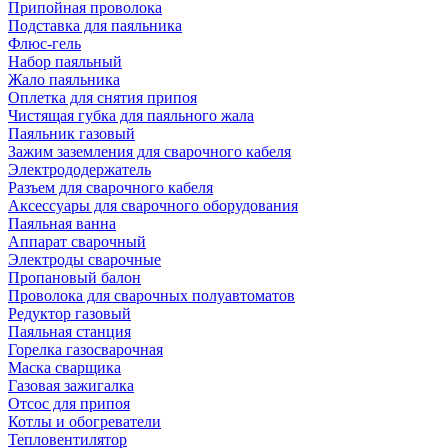
Припойная проволока
Подставка для паяльника
Флюс-гель
Набор паяльный
Жало паяльника
Оплетка для снятия припоя
Чистящая губка для паяльного жала
Паяльник газовый
Зажим заземления для сварочного кабеля
Электрододержатель
Разъем для сварочного кабеля
Аксессуары для сварочного оборудования
Паяльная ванна
Аппарат сварочный
Электроды сварочные
Пропановый балон
Проволока для сварочных полуавтоматов
Редуктор газовый
Паяльная станция
Горелка газосварочная
Маска сварщика
Газовая зажигалка
Отсос для припоя
Котлы и обогреватели
Тепловентилятор