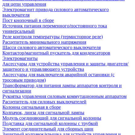
для цепи управления
Электромагнит привода силового автоматического
выключателя
Пост кнопочный в сборе
Источник питания переменного/постоянного тока
универсальный
Реле контроля температуры (термисторное реле)
Расцепитель минимального напряжения
Шасси силового автоматического выключателя
Контактор/магнитный пускатель для конденсаторов
Электромагниты
Аксессуары для устройства управления и защиты двигателя/
защитного и управляющего устройства
Аксессуары для выключателя аварийной остановки (с
тросовым приводом)
Трансформатор для питания лампы аппаратов контроля и
сигнализации
Рукоятка управления силовым коммутационным аппаратом
Расцепитель для силовых выключателей
Колонна сигнальная в сборе
Колпачок, линза для сигнальной лампы
Модуль соединяющий для сигнальной колонны
Подставка для сигнальной колонны с трубкой
Элемент соединительный для сборных шин
Защитный колпачок/крышка для устройств управления и