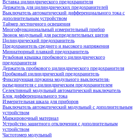
Вставка цилиндрического предохранителя
Держатель для цилиндрических предохранителей
Выключатель автоматический дифференциального тока с
дополнительным устройством
Таймер лестничного освещения
Многофункциональный измерительный прибор
Звонок модульный для распределительных щитов
Цилиндрический предохранитель
Предохранитель среднего и высокого напряжения
Миниатюрный плавкий предохранитель
Резьбовая крышка пробкового цилиндрического
предохранителя
Держатель пробкового цилиндрического предохранителя
Пробковый цилиндрический предохранитель
Фиксирующая пружина модульного выключателя-
разъединителя с цилиндрическим предохранителем
Селективный модульный автоматический выключатель
Блок дифференциального тока
Измерительная шкала для приборов
Выключатель автоматический модульный с дополнительным
устройством
Маркировочный материал
Устройство защитного отключения с дополнительным
устройством
Частотомер модульный