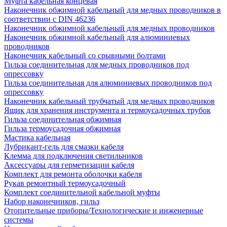
Муфта кабельная концевая
Наконечник обжимной кабельный для медных проводников в
соответствии с DIN 46236
Наконечник обжимной кабельный для медных проводников
Наконечник обжимной кабельный для алюминиевых
проводников
Наконечник кабельный со срывными болтами
Гильза соединительная для медных проводников под
опрессовку
Гильза соединительная для алюминиевых проводников под
опрессовку
Наконечник кабельный трубчатый для медных проводников
Ящик для хранения инструмента и термоусадочных трубок
Гильза соединительная обжимная
Гильза термоусадочная обжимная
Мастика кабельная
Лубрикант-гель для смазки кабеля
Клемма для подключения светильников
Аксессуары для герметизации кабеля
Комплект для ремонта оболочки кабеля
Рукав ремонтный термоусадочный
Комплект соединительной кабельной муфты
Набор наконечников, гильз
Отопительные приборы/Технологические и инженерные
системы