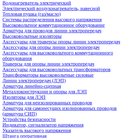
Водонагреватель электрический
Электрический воздухонагреватель, навесной
Тепловая пушка (газ/масло)
Системы распределения высокого напряжения
Высоковольтное коммутационное оборудование
Арматура для проводов линии электропередач
Высоковольтные изоляторы
Аксессуары для траверсы опоры линии электропередач
Аксессуары для опоры линии электропередач
Аксессуары для высоковольтного коммутационного
оборудования
Траверсы для опоры линии электропередач
Аксессуары для высоковольтных трансформаторов
Трансформаторы высоковольтные силовые
Линии электропередач (ЛЭП)
Арматура линейно-сцепная
Металлоконструкции и опоры для ЛЭП
Изоляторы для ЛЭП
Арматура для неизолированных проводов
Арматура для самонесущих изолированных проводов
(арматура СИП)
Устройства безопасности
Индикатор, сигнализатор напряжения
Указатель высокого напряжения
Штанга оперативная