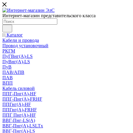
Интернет-магазин представительского класса
Каталог
Кабели и провода
Провод установочный
РКГМ
ПуГВнг(А)-LS
ПуВнг(А)-LS
ПуВ
ПАВ/АПВ
ПАВ
ВПП
Кабель силовой
ППГ-Пнг(А)-HF
ППГ-Пнг(А)-FRHF
ППГнг(А)-HF
ППГнг(А)-FRHF
ППГ Пнг(А)-HF
ВВГ-Пнг-LS(А)
ВВГ-Пнг(А)-LSLTx
ВВГ-Пнг(А)-LS