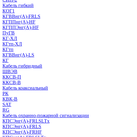
Кабель гибкий
КОГ1
КГВВнг(А)-FRLS
КГППнг(A)-HF
КГППЭнг(A)-HF
ПуГВ
КГ-ХЛ
КГтп-ХЛ
КГтп
КГВВнг(А)-LS
КГ
Кабель гибридный
ШВЭВ
ККСВ-П
ККСВ-В
Кабель коаксиальный
РК
КВК-В
SAT
RG
Кабель охранно-пожарной сигнализации
КПСЭнг(А)-FRLSLTx
КПСЭнг(А)-FRLS
КПСЭнг(А)-FRHF