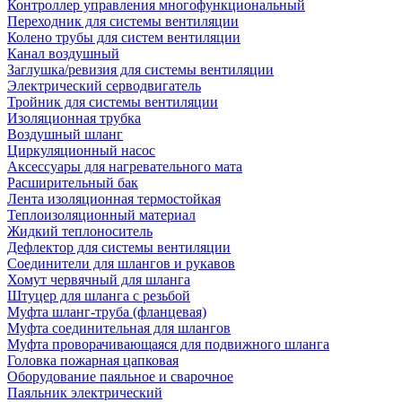
Контроллер управления многофункциональный
Переходник для системы вентиляции
Колено трубы для систем вентиляции
Канал воздушный
Заглушка/ревизия для системы вентиляции
Электрический серводвигатель
Тройник для системы вентиляции
Изоляционная трубка
Воздушный шланг
Циркуляционный насос
Аксессуары для нагревательного мата
Расширительный бак
Лента изоляционная термостойкая
Теплоизоляционный материал
Жидкий теплоноситель
Дефлектор для системы вентиляции
Соединители для шлангов и рукавов
Хомут червячный для шланга
Штуцер для шланга с резьбой
Муфта шланг-труба (фланцевая)
Муфта соединительная для шлангов
Муфта проворачивающаяся для подвижного шланга
Головка пожарная цапковая
Оборудование паяльное и сварочное
Паяльник электрический