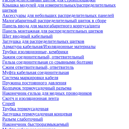
Крышка модулей для измерительных/распределительных
щитков
Аксессуары для небольших распределительных панелей
Малогабаритный распределительный щиток в сборе
Панель ввода для малогабаритного корпуса/щита
Панель монтажная для распределительных щитков
Щит вводный кабельный
Заглушка для распределительных щитков
Арматура кабельная/Изоляционные материалы
Трубки изоляционные, кембрики
Зажим соединительный, ответвительный
Гильза соединительная со срывными болтами
Сжим ответвительный, ответвитель
Муфта кабельная соединительная
Система маркировки кабеля
Пружина постоянного давления
Колпачок термоусадочный разъема
Наконечник-гильза для медных проводников
Скотч и изоляционная лента
Спрей
Трубка термоусадочная
Заглушка термоусадочная концевая
Разъем слаботочный
Наконечник быстроразмыкаемый