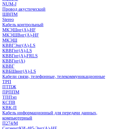
NUM-J
Провод акустический
ШВПМ
Stereo
Кабель контрольный
МКЭШнг(A)-HF
МКЭШВнг(А)-HF
МКЭШ
КВВГЭнг(А)-LS
КВВГнг(А)-LS
КВВГнг(А)-FRLS
КВВГнг(А)
КВВГ
КВБШвнг(А)-LS
Кабели связи, телефонные, телекоммуникационные
ТРП
ПТПЖ
ПРППМ
ТППэп
КСПВ
КВК-П
Кабель информационный для передачи данных,
компьютерный
П274/М
СегментКИ-485-Энг(А)-HF