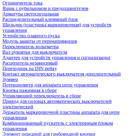
Ограничитель тока
Ящик с рубильником и предохранителем
Арматура светосигнальная
Распределительный клеммный блок
Шильдик (пластинка маркировочная) для устройств
управления
Устройство плавного пуска
Модуль защиты от перенапряжения
Переключатель вольтметра
Вал рукоятки для выключателя
Адаптер для устройств управления и сигнализации
Расцепитель независимый
Переходник на DIN рейку
Контакт автоматического выключателя дополнительный
Зуммер
Потенциометр для аппарата цепи управления
Кнопка нажимная в сборе
Управляющий переключатель в сборе
Привод для силовых автоматических выключателей
электрический
Держатель маркировочной пластины аппарата для цепи
управления
Комбинированный пускатель с электронным блоком
управления
Элемент передний для грибовидной кнопки