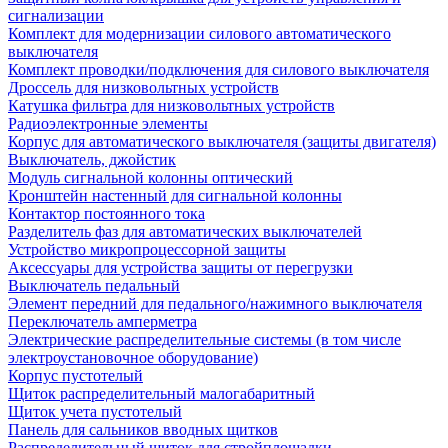
сигнализации
Комплект для модернизации силового автоматического
выключателя
Комплект проводки/подключения для силового выключателя
Дроссель для низковольтных устройств
Катушка фильтра для низковольтных устройств
Радиоэлектронные элементы
Корпус для автоматического выключателя (защиты двигателя)
Выключатель, джойстик
Модуль сигнальной колонны оптический
Кронштейн настенный для сигнальной колонны
Контактор постоянного тока
Разделитель фаз для автоматических выключателей
Устройство микропроцессорной защиты
Аксессуары для устройства защиты от перегрузки
Выключатель педальный
Элемент передний для педального/нажимного выключателя
Переключатель амперметра
Электрические распределительные системы (в том числе
электроустановочное оборудование)
Корпус пустотелый
Щиток распределительный малогабаритный
Щиток учета пустотелый
Панель для сальников вводных щитков
Распределительный щиток для стройплощадки