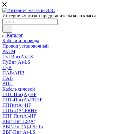
Интернет-магазин представительского класса
Каталог
Кабели и провода
Провод установочный
РКГМ
ПуГВнг(А)-LS
ПуВнг(А)-LS
ПуВ
ПАВ/АПВ
ПАВ
ВПП
Кабель силовой
ППГ-Пнг(А)-HF
ППГ-Пнг(А)-FRHF
ППГнг(А)-HF
ППГнг(А)-FRHF
ППГ Пнг(А)-HF
ВВГ-Пнг-LS(А)
ВВГ-Пнг(А)-LSLTx
ВВГ-Пнг(А)-LS