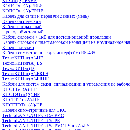
КПСнг(А)-FRHF
КОПСЭнг(А)-FRLS
КОПСЭнг(А)-FRHF
Кабель для связи и передачи данных (медь)
Кабель оптический
Кабель спиральный
Провод обмоточный
Кабель силовой < 1кВ для нестационарной прокладки
Кабель силовой с пластмассовой изоляцией на номинальное на
Кабель плоский
Кабели симметричные для интерфейса RS-485
ТеxноКИПнг(A)-HF
ТеxноКИПнг(A)-LS
ТеxноКИПнг(D)
ТехноКИПнг(A)-FRLS
ТехноКИПнг(A)-FRHF
Кабели для систем связи, сигнализации и управления на рабоч
КПСТТнг(A)-HF
КПСТЭТнг(A)-HF
КПСГТТнг(A)-HF
КПСГТЭТнг(A)-HF
Кабели симметричные для СКС
TechnoLAN U/UTP Cat 5e PVC
TechnoLAN U/UTP Cat 5e PE
TechnoLAN U/UTP Cat 5e PVC LS нг(A)-LS