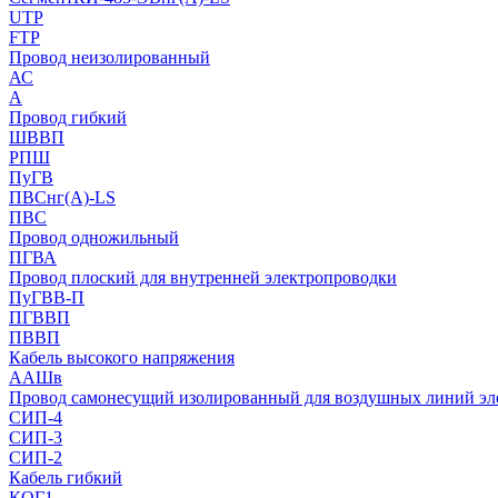
UTP
FTP
Провод неизолированный
АС
А
Провод гибкий
ШВВП
РПШ
ПуГВ
ПВСнг(А)-LS
ПВС
Провод одножильный
ПГВА
Провод плоский для внутренней электропроводки
ПуГВВ-П
ПГВВП
ПВВП
Кабель высокого напряжения
ААШв
Провод самонесущий изолированный для воздушных линий эл
СИП-4
СИП-3
СИП-2
Кабель гибкий
КОГ1