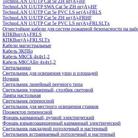
TechnoLAN U/UTP Cat 5e ZH нг(A)-HF
TechnoLAN U/UTP SWA Cat 5e ZH нг(A)-HF
TechnoLAN U/UTP Cat 5e PVC LS нг(A)-FRLS
TechnoLAN U/UTP Cat 5e ZH нг(A)-FRHF
TechnoLAN U/UTP Cat 5e PVC LS нг(A)-FRLSLTx
Огнестойкие кабели для систем пожарной безопасности на раб
КПКВнг(A)-FRLS
КПКВнг(A)-FRLSLTx
Кабели магистральные
Кабель ЗКПБз
Кабель МКСБ 4х4х1,2
Кабель МКСАБп 4х4х1,2
Светильники
Светильник для освещения улиц и площадей
Ночник
Светильник линейный реечного типа
Светильник торшерный, столбик световой
Лампа настольная
Светильник переносной
Светильник для местного освещения станков
Прожектор переносной
Фонарь карманный, ручной электрический
Фонарь взрывозащищенный карманный электрический
Светильник накладной потолочный и настенный
Светильник встраиваемый потолочный и настенный