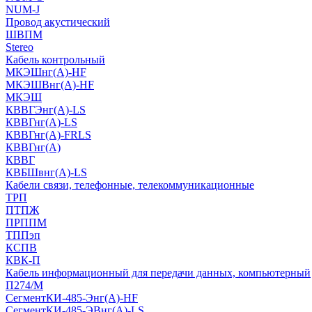
NUM-J
Провод акустический
ШВПМ
Stereo
Кабель контрольный
МКЭШнг(A)-HF
МКЭШВнг(А)-HF
МКЭШ
КВВГЭнг(А)-LS
КВВГнг(А)-LS
КВВГнг(А)-FRLS
КВВГнг(А)
КВВГ
КВБШвнг(А)-LS
Кабели связи, телефонные, телекоммуникационные
ТРП
ПТПЖ
ПРППМ
ТППэп
КСПВ
КВК-П
Кабель информационный для передачи данных, компьютерный
П274/М
СегментКИ-485-Энг(А)-HF
СегментКИ-485-ЭВнг(А)-LS