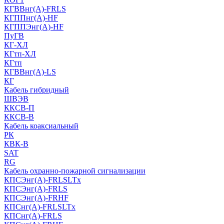
КГВВнг(А)-FRLS
КГППнг(A)-HF
КГППЭнг(A)-HF
ПуГВ
КГ-ХЛ
КГтп-ХЛ
КГтп
КГВВнг(А)-LS
КГ
Кабель гибридный
ШВЭВ
ККСВ-П
ККСВ-В
Кабель коаксиальный
РК
КВК-В
SAT
RG
Кабель охранно-пожарной сигнализации
КПСЭнг(А)-FRLSLTx
КПСЭнг(А)-FRLS
КПСЭнг(А)-FRHF
КПСнг(А)-FRLSLTx
КПСнг(А)-FRLS