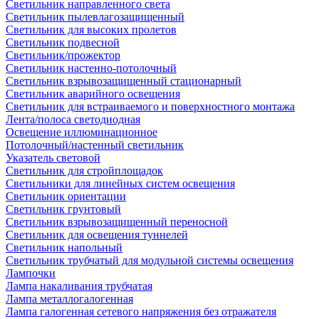
Светильник направленного света
Светильник пылевлагозащищенный
Светильник для высоких пролетов
Светильник подвесной
Светильник/прожектор
Светильник настенно-потолочный
Светильник взрывозащищенный стационарный
Светильник аварийного освещения
Светильник для встраиваемого и поверхностного монтажа
Лента/полоса светодиодная
Освещение иллюминационное
Потолочный/настенный светильник
Указатель световой
Светильник для стройплощадок
Светильники для линейных систем освещения
Светильник ориентации
Светильник грунтовый
Светильник взрывозащищенный переносной
Светильник для освещения туннелей
Светильник напольный
Светильник трубчатый для модульной системы освещения
Лампочки
Лампа накаливания трубчатая
Лампа металлогалогенная
Лампа галогенная сетевого напряжения без отражателя