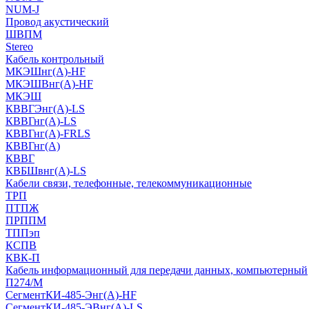
NUM-J
Провод акустический
ШВПМ
Stereo
Кабель контрольный
МКЭШнг(A)-HF
МКЭШВнг(А)-HF
МКЭШ
КВВГЭнг(А)-LS
КВВГнг(А)-LS
КВВГнг(А)-FRLS
КВВГнг(А)
КВВГ
КВБШвнг(А)-LS
Кабели связи, телефонные, телекоммуникационные
ТРП
ПТПЖ
ПРППМ
ТППэп
КСПВ
КВК-П
Кабель информационный для передачи данных, компьютерный
П274/М
СегментКИ-485-Энг(А)-HF
СегментКИ-485-ЭВнг(А)-LS