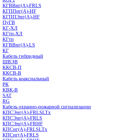
КГВВнг(А)-FRLS
КГППнг(A)-HF
КГППЭнг(A)-HF
ПуГВ
КГ-ХЛ
КГтп-ХЛ
КГтп
КГВВнг(А)-LS
КГ
Кабель гибридный
ШВЭВ
ККСВ-П
ККСВ-В
Кабель коаксиальный
РК
КВК-В
SAT
RG
Кабель охранно-пожарной сигнализации
КПСЭнг(А)-FRLSLTx
КПСЭнг(А)-FRLS
КПСЭнг(А)-FRHF
КПСнг(А)-FRLSLTx
КПСнг(А)-FRLS