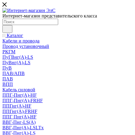
Интернет-магазин представительского класса
Каталог
Кабели и провода
Провод установочный
РКГМ
ПуГВнг(А)-LS
ПуВнг(А)-LS
ПуВ
ПАВ/АПВ
ПАВ
ВПП
Кабель силовой
ППГ-Пнг(А)-HF
ППГ-Пнг(А)-FRHF
ППГнг(А)-HF
ППГнг(А)-FRHF
ППГ Пнг(А)-HF
ВВГ-Пнг-LS(А)
ВВГ-Пнг(А)-LSLTx
ВВГ-Пнг(А)-LS