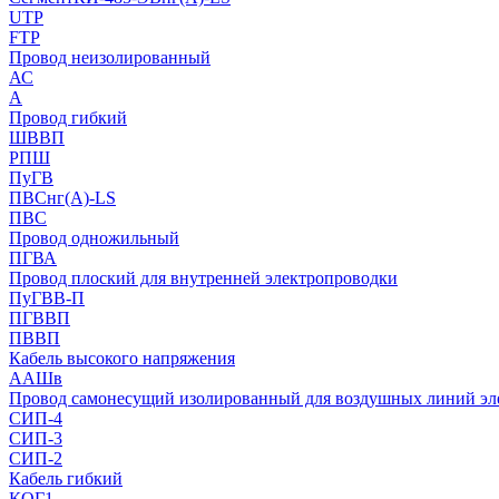
UTP
FTP
Провод неизолированный
АС
А
Провод гибкий
ШВВП
РПШ
ПуГВ
ПВСнг(А)-LS
ПВС
Провод одножильный
ПГВА
Провод плоский для внутренней электропроводки
ПуГВВ-П
ПГВВП
ПВВП
Кабель высокого напряжения
ААШв
Провод самонесущий изолированный для воздушных линий эл
СИП-4
СИП-3
СИП-2
Кабель гибкий
КОГ1