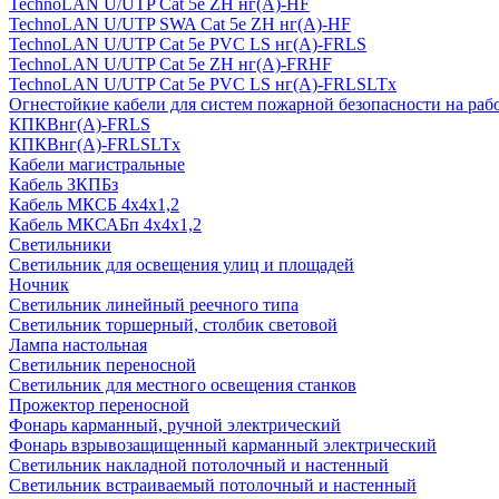
TechnoLAN U/UTP Cat 5e ZH нг(A)-HF
TechnoLAN U/UTP SWA Cat 5e ZH нг(A)-HF
TechnoLAN U/UTP Cat 5e PVC LS нг(A)-FRLS
TechnoLAN U/UTP Cat 5e ZH нг(A)-FRHF
TechnoLAN U/UTP Cat 5e PVC LS нг(A)-FRLSLTx
Огнестойкие кабели для систем пожарной безопасности на раб
КПКВнг(A)-FRLS
КПКВнг(A)-FRLSLTx
Кабели магистральные
Кабель ЗКПБз
Кабель МКСБ 4х4х1,2
Кабель МКСАБп 4х4х1,2
Светильники
Светильник для освещения улиц и площадей
Ночник
Светильник линейный реечного типа
Светильник торшерный, столбик световой
Лампа настольная
Светильник переносной
Светильник для местного освещения станков
Прожектор переносной
Фонарь карманный, ручной электрический
Фонарь взрывозащищенный карманный электрический
Светильник накладной потолочный и настенный
Светильник встраиваемый потолочный и настенный