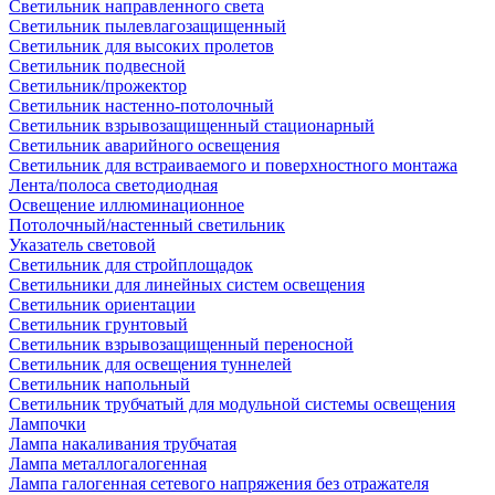
Светильник направленного света
Светильник пылевлагозащищенный
Светильник для высоких пролетов
Светильник подвесной
Светильник/прожектор
Светильник настенно-потолочный
Светильник взрывозащищенный стационарный
Светильник аварийного освещения
Светильник для встраиваемого и поверхностного монтажа
Лента/полоса светодиодная
Освещение иллюминационное
Потолочный/настенный светильник
Указатель световой
Светильник для стройплощадок
Светильники для линейных систем освещения
Светильник ориентации
Светильник грунтовый
Светильник взрывозащищенный переносной
Светильник для освещения туннелей
Светильник напольный
Светильник трубчатый для модульной системы освещения
Лампочки
Лампа накаливания трубчатая
Лампа металлогалогенная
Лампа галогенная сетевого напряжения без отражателя