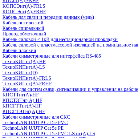
КПСнг(А)-FRHF
КОПСЭнг(А)-FRLS
КОПСЭнг(А)-FRHF
Кабель для связи и передачи данных (медь)
Кабель оптический
Кабель спиральный
Провод обмоточный
Кабель силовой < 1кВ для нестационарной прокладки
Кабель силовой с пластмассовой изоляцией на номинальное на
Кабель плоский
Кабели симметричные для интерфейса RS-485
ТеxноКИПнг(A)-HF
ТеxноКИПнг(A)-LS
ТеxноКИПнг(D)
ТехноКИПнг(A)-FRLS
ТехноКИПнг(A)-FRHF
Кабели для систем связи, сигнализации и управления на рабоч
КПСТТнг(A)-HF
КПСТЭТнг(A)-HF
КПСГТТнг(A)-HF
КПСГТЭТнг(A)-HF
Кабели симметричные для СКС
TechnoLAN U/UTP Cat 5e PVC
TechnoLAN U/UTP Cat 5e PE
TechnoLAN U/UTP Cat 5e PVC LS нг(A)-LS