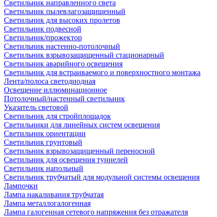
Светильник направленного света
Светильник пылевлагозащищенный
Светильник для высоких пролетов
Светильник подвесной
Светильник/прожектор
Светильник настенно-потолочный
Светильник взрывозащищенный стационарный
Светильник аварийного освещения
Светильник для встраиваемого и поверхностного монтажа
Лента/полоса светодиодная
Освещение иллюминационное
Потолочный/настенный светильник
Указатель световой
Светильник для стройплощадок
Светильники для линейных систем освещения
Светильник ориентации
Светильник грунтовый
Светильник взрывозащищенный переносной
Светильник для освещения туннелей
Светильник напольный
Светильник трубчатый для модульной системы освещения
Лампочки
Лампа накаливания трубчатая
Лампа металлогалогенная
Лампа галогенная сетевого напряжения без отражателя