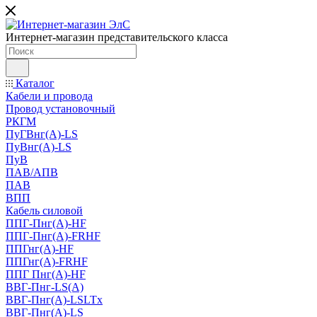
Интернет-магазин представительского класса
Каталог
Кабели и провода
Провод установочный
РКГМ
ПуГВнг(А)-LS
ПуВнг(А)-LS
ПуВ
ПАВ/АПВ
ПАВ
ВПП
Кабель силовой
ППГ-Пнг(А)-HF
ППГ-Пнг(А)-FRHF
ППГнг(А)-HF
ППГнг(А)-FRHF
ППГ Пнг(А)-HF
ВВГ-Пнг-LS(А)
ВВГ-Пнг(А)-LSLTx
ВВГ-Пнг(А)-LS