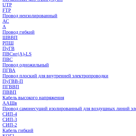
UTP
FTP
Провод неизолированный
АС
А
Провод гибкий
ШВВП
РПШ
ПуГВ
ПВСнг(А)-LS
ПВС
Провод одножильный
ПГВА
Провод плоский для внутренней электропроводки
ПуГВВ-П
ПГВВП
ПВВП
Кабель высокого напряжения
ААШв
Провод самонесущий изолированный для воздушных линий эл
СИП-4
СИП-3
СИП-2
Кабель гибкий
КОГ1