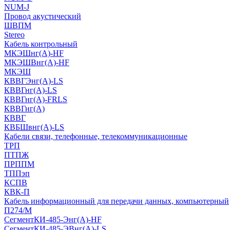
NUM-J
Провод акустический
ШВПМ
Stereo
Кабель контрольный
МКЭШнг(A)-HF
МКЭШВнг(А)-HF
МКЭШ
КВВГЭнг(А)-LS
КВВГнг(А)-LS
КВВГнг(А)-FRLS
КВВГнг(А)
КВВГ
КВБШвнг(А)-LS
Кабели связи, телефонные, телекоммуникационные
ТРП
ПТПЖ
ПРППМ
ТППэп
КСПВ
КВК-П
Кабель информационный для передачи данных, компьютерный
П274/М
СегментКИ-485-Энг(А)-HF
СегментКИ-485-ЭВнг(А)-LS