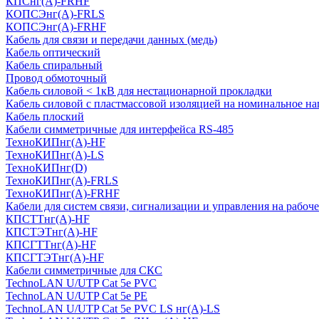
КПСнг(А)-FRHF
КОПСЭнг(А)-FRLS
КОПСЭнг(А)-FRHF
Кабель для связи и передачи данных (медь)
Кабель оптический
Кабель спиральный
Провод обмоточный
Кабель силовой < 1кВ для нестационарной прокладки
Кабель силовой с пластмассовой изоляцией на номинальное на
Кабель плоский
Кабели симметричные для интерфейса RS-485
ТеxноКИПнг(A)-HF
ТеxноКИПнг(A)-LS
ТеxноКИПнг(D)
ТехноКИПнг(A)-FRLS
ТехноКИПнг(A)-FRHF
Кабели для систем связи, сигнализации и управления на рабоч
КПСТТнг(A)-HF
КПСТЭТнг(A)-HF
КПСГТТнг(A)-HF
КПСГТЭТнг(A)-HF
Кабели симметричные для СКС
TechnoLAN U/UTP Cat 5e PVC
TechnoLAN U/UTP Cat 5e PE
TechnoLAN U/UTP Cat 5e PVC LS нг(A)-LS