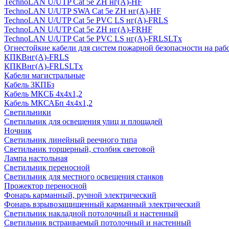
TechnoLAN U/UTP Cat 5e ZH нг(A)-HF
TechnoLAN U/UTP SWA Cat 5e ZH нг(A)-HF
TechnoLAN U/UTP Cat 5e PVC LS нг(A)-FRLS
TechnoLAN U/UTP Cat 5e ZH нг(A)-FRHF
TechnoLAN U/UTP Cat 5e PVC LS нг(A)-FRLSLTx
Огнестойкие кабели для систем пожарной безопасности на раб
КПКВнг(A)-FRLS
КПКВнг(A)-FRLSLTx
Кабели магистральные
Кабель ЗКПБз
Кабель МКСБ 4х4х1,2
Кабель МКСАБп 4х4х1,2
Светильники
Светильник для освещения улиц и площадей
Ночник
Светильник линейный реечного типа
Светильник торшерный, столбик световой
Лампа настольная
Светильник переносной
Светильник для местного освещения станков
Прожектор переносной
Фонарь карманный, ручной электрический
Фонарь взрывозащищенный карманный электрический
Светильник накладной потолочный и настенный
Светильник встраиваемый потолочный и настенный