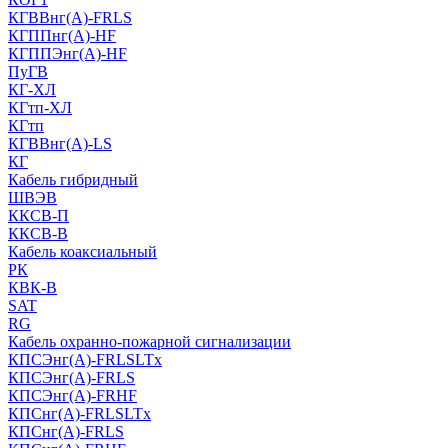
КГВВнг(А)-FRLS
КГППнг(A)-HF
КГППЭнг(A)-HF
ПуГВ
КГ-ХЛ
КГтп-ХЛ
КГтп
КГВВнг(А)-LS
КГ
Кабель гибридный
ШВЭВ
ККСВ-П
ККСВ-В
Кабель коаксиальный
РК
КВК-В
SAT
RG
Кабель охранно-пожарной сигнализации
КПСЭнг(А)-FRLSLTx
КПСЭнг(А)-FRLS
КПСЭнг(А)-FRHF
КПСнг(А)-FRLSLTx
КПСнг(А)-FRLS