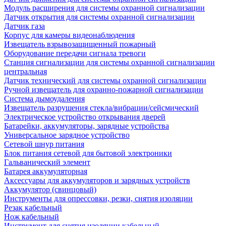
Модуль расширения для системы охранной сигнализации
Датчик открытия для системы охранной сигнализации
Датчик газа
Корпус для камеры видеонаблюдения
Извещатель взрывозащищенный пожарный
Оборудование передачи сигнала тревоги
Станция сигнализации для системы охранной сигнализации
центральная
Датчик технический для системы охранной сигнализации
Ручной извещатель для охранно-пожарной сигнализации
Система дымоудаления
Извещатель разрушения стекла/вибрации/сейсмический
Электрическое устройство открывания дверей
Батарейки, аккумуляторы, зарядные устройства
Универсальное зарядное устройство
Сетевой шнур питания
Блок питания сетевой для бытовой электроники
Гальванический элемент
Батарея аккумуляторная
Аксессуары для аккумуляторов и зарядных устройств
Аккумулятор (свинцовый)
Инструменты для опрессовки, резки, снятия изоляции
Резак кабельный
Нож кабельный
Инструмент для снятия изоляции кабельный