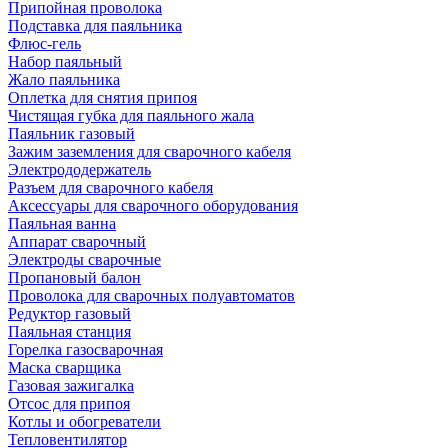
Припойная проволока
Подставка для паяльника
Флюс-гель
Набор паяльный
Жало паяльника
Оплетка для снятия припоя
Чистящая губка для паяльного жала
Паяльник газовый
Зажим заземления для сварочного кабеля
Электрододержатель
Разъем для сварочного кабеля
Аксессуары для сварочного оборудования
Паяльная ванна
Аппарат сварочный
Электроды сварочные
Пропановый балон
Проволока для сварочных полуавтоматов
Редуктор газовый
Паяльная станция
Горелка газосварочная
Маска сварщика
Газовая зажигалка
Отсос для припоя
Котлы и обогреватели
Тепловентилятор