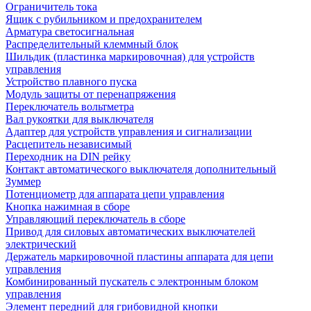
Ограничитель тока
Ящик с рубильником и предохранителем
Арматура светосигнальная
Распределительный клеммный блок
Шильдик (пластинка маркировочная) для устройств
управления
Устройство плавного пуска
Модуль защиты от перенапряжения
Переключатель вольтметра
Вал рукоятки для выключателя
Адаптер для устройств управления и сигнализации
Расцепитель независимый
Переходник на DIN рейку
Контакт автоматического выключателя дополнительный
Зуммер
Потенциометр для аппарата цепи управления
Кнопка нажимная в сборе
Управляющий переключатель в сборе
Привод для силовых автоматических выключателей
электрический
Держатель маркировочной пластины аппарата для цепи
управления
Комбинированный пускатель с электронным блоком
управления
Элемент передний для грибовидной кнопки