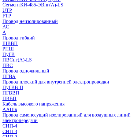
СегментКИ-485-ЭВнг(А)-LS
UTP
FTP
Провод неизолированный
АС
А
Провод гибкий
ШВВП
РПШ
ПуГВ
ПВСнг(А)-LS
ПВС
Провод одножильный
ПГВА
Провод плоский для внутренней электропроводки
ПуГВВ-П
ПГВВП
ПВВП
Кабель высокого напряжения
ААШв
Провод самонесущий изолированный для воздушных линий
электропередачи
СИП-4
СИП-3
СИП-2