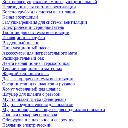
Контроллер управления многофункциональный
Переходник для системы вентиляции
Колено трубы для систем вентиляции
Канал воздушный
Заглушка/ревизия для системы вентиляции
Электрический серводвигатель
Тройник для системы вентиляции
Изоляционная трубка
Воздушный шланг
Циркуляционный насос
Аксессуары для нагревательного мата
Расширительный бак
Лента изоляционная термостойкая
Теплоизоляционный материал
Жидкий теплоноситель
Дефлектор для системы вентиляции
Соединители для шлангов и рукавов
Хомут червячный для шланга
Штуцер для шланга с резьбой
Муфта шланг-труба (фланцевая)
Муфта соединительная для шлангов
Муфта проворачивающаяся для подвижного шланга
Головка пожарная цапковая
Оборудование паяльное и сварочное
Паяльник электрический