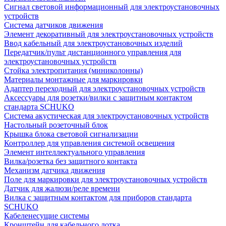
Сигнал световой информационный для электроустановочных
устройств
Система датчиков движения
Элемент декоративный для электроустановочных устройств
Ввод кабельный для электроустановочных изделий
Передатчик/пульт дистанционного управления для
электроустановочных устройств
Стойка электропитания (миниколонны)
Материалы монтажные для маркировки
Адаптер переходный для электроустановочных устройств
Аксессуары для розетки/вилки с защитным контактом
стандарта SCHUKO
Система акустическая для электроустановочных устройств
Настольный розеточный блок
Крышка блока световой сигнализации
Контроллер для управления системой освещения
Элемент интеллектуального управления
Вилка/розетка без защитного контакта
Механизм датчика движения
Поле для маркировки для электроустановочных устройств
Датчик для жалюзи/реле времени
Вилка с защитным контактом для приборов стандарта
SCHUKO
Кабеленесущие системы
Кронштейн для кабельного лотка