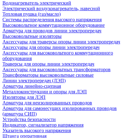
Водонагреватель электрический
Электрический воздухонагреватель, навесной
Тепловая пушка (газ/масло)
Системы распределения высокого напряжения
Высоковольтное коммутационное оборудование
Арматура для проводов линии электропередач
Высоковольтные изоляторы
Аксессуары для траверсы опоры линии электропередач
Аксессуары для опоры линии электропередач
Аксессуары для высоковольтного коммутационного
оборудования
Траверсы для опоры линии электропередач
Аксессуары для высоковольтных трансформаторов
Трансформаторы высоковольтные силовые
Линии электропередач (ЛЭП)
Арматура линейно-сцепная
Металлоконструкции и опоры для ЛЭП
Изоляторы для ЛЭП
Арматура для неизолированных проводов
Арматура для самонесущих изолированных проводов
(арматура СИП)
Устройства безопасности
Индикатор, сигнализатор напряжения
Указатель высокого напряжения
Штанга оперативная