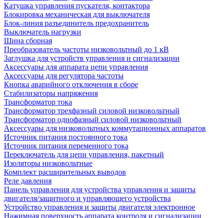
Катушка управления пускателя, контактора
Блокировка механическая для выключателя
Блок-линия разъединитель предохранитель
Выключатель нагрузки
Шина сборная
Преобразователь частоты низковольтный до 1 кВ
Заглушка для устройств управления и сигнализации
Аксессуары для аппарата цепи управления
Аксессуары для регулятора частоты
Кнопка аварийного отключения в сборе
Стабилизаторы напряжения
Трансформатор тока
Трансформатор трехфазный силовой низковольтный
Трансформатор однофазный силовой низковольтный
Аксессуары для низковольтных коммутационных аппаратов
Источник питания постоянного тока
Источник питания переменного тока
Переключатель для цепи управления, пакетный
Изоляторы низковольтные
Комплект расширительных выводов
Реле давления
Панель управления для устройства управления и защиты
двигателя/защитного и управляющего устройства
Устройство управления и защиты двигателя электронное
Нажимная поверхность аппарата контроля и сигнализации