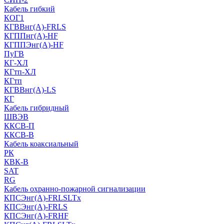
Кабель гибкий
КОГ1
КГВВнг(А)-FRLS
КГППнг(A)-HF
КГППЭнг(A)-HF
ПуГВ
КГ-ХЛ
КГтп-ХЛ
КГтп
КГВВнг(А)-LS
КГ
Кабель гибридный
ШВЭВ
ККСВ-П
ККСВ-В
Кабель коаксиальный
РК
КВК-В
SAT
RG
Кабель охранно-пожарной сигнализации
КПСЭнг(А)-FRLSLTx
КПСЭнг(А)-FRLS
КПСЭнг(А)-FRHF