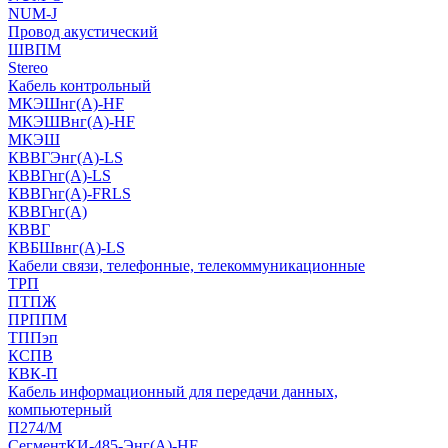
NUM-J
Провод акустический
ШВПМ
Stereo
Кабель контрольный
МКЭШнг(A)-HF
МКЭШВнг(А)-HF
МКЭШ
КВВГЭнг(А)-LS
КВВГнг(А)-LS
КВВГнг(А)-FRLS
КВВГнг(А)
КВВГ
КВБШвнг(А)-LS
Кабели связи, телефонные, телекоммуникационные
ТРП
ПТПЖ
ПРППМ
ТППэп
КСПВ
КВК-П
Кабель информационный для передачи данных,
компьютерный
П274/М
СегментКИ-485-Энг(А)-HF