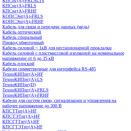
КПСнг(А)-FRLSLTx
КПСнг(А)-FRLS
КПСнг(А)-FRHF
КОПСЭнг(А)-FRLS
КОПСЭнг(А)-FRHF
Кабель для связи и передачи данных (медь)
Кабель оптический
Кабель спиральный
Провод обмоточный
Кабель силовой < 1кВ для нестационарной прокладки
Кабель силовой с пластмассовой изоляцией на номинальное
напряжение от 6 до 35 кВ
Кабель плоский
Кабели симметричные для интерфейса RS-485
ТеxноКИПнг(A)-HF
ТеxноКИПнг(A)-LS
ТеxноКИПнг(D)
ТехноКИПнг(A)-FRLS
ТехноКИПнг(A)-FRHF
Кабели для систем связи, сигнализации и управления на
рабочее напряжение до 300 В
КПСТТнг(A)-HF
КПСТЭТнг(A)-HF
КПСГТТнг(A)-HF
КПСГТЭТнг(A)-HF