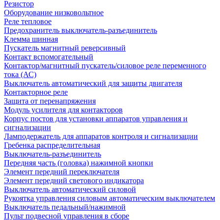
Резистор
Оборудование низковольтное
Реле тепловое
Предохранитель выключатель-разъединитель
Клемма шинная
Пускатель магнитный реверсивный
Контакт вспомогательный
Контактор/магнитный пускатель/силовое реле переменного
тока (АС)
Выключатель автоматический для защиты двигателя
Контакторное реле
Защита от перенапряжения
Модуль усилителя для контакторов
Корпус постов для установки аппаратов управления и
сигнализации
Ламподержатель для аппаратов контроля и сигнализации
Гребенка распределительная
Выключатель-разъединитель
Передняя часть (головка) нажимной кнопки
Элемент передний переключателя
Элемент передний светового индикатора
Выключатель автоматический силовой
Рукоятка управления силовым автоматическим выключателем
Выключатель педальный/нажимной
Пульт подвесной управления в сборе