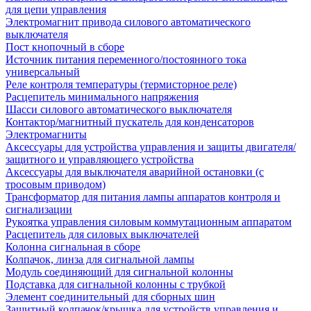
для цепи управления
Электромагнит привода силового автоматического
выключателя
Пост кнопочный в сборе
Источник питания переменного/постоянного тока
универсальный
Реле контроля температуры (термисторное реле)
Расцепитель минимального напряжения
Шасси силового автоматического выключателя
Контактор/магнитный пускатель для конденсаторов
Электромагниты
Аксессуары для устройства управления и защиты двигателя/
защитного и управляющего устройства
Аксессуары для выключателя аварийной остановки (с
тросовым приводом)
Трансформатор для питания лампы аппаратов контроля и
сигнализации
Рукоятка управления силовым коммутационным аппаратом
Расцепитель для силовых выключателей
Колонна сигнальная в сборе
Колпачок, линза для сигнальной лампы
Модуль соединяющий для сигнальной колонны
Подставка для сигнальной колонны с трубкой
Элемент соединительный для сборных шин
Защитный колпачок/крышка для устройств управления и