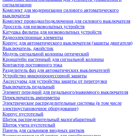
сигнализации
Комплект для модернизации силового автоматического
выключателя
Комплект проводки/подключения для силового выключателя
Дроссель для низковольтных устройств
Катушка фильтра для низковольтных устройств
Радиоэлектронные элементы
Корпус для автоматического выключателя (защиты двигателя)
Выключатель, джойстик
Модуль сигнальной колонны оптический
Кронштейн настенный для сигнальной колонны
Контактор постоянного тока
Разделитель фаз для автоматических выключателей
Устройство микропроцессорной защиты
Аксессуары для устройства защиты от перегрузки
Выключатель педальный
Элемент передний для педального/нажимного выключателя
Переключатель амперметра
Электрические распределительные системы (в том числе
электроустановочное оборудование)
Корпус пустотелый
Щиток распределительный малогабаритный
Щиток учета пустотелый
Панель для сальников вводных щитков
Распределительный щиток для стройплощадки