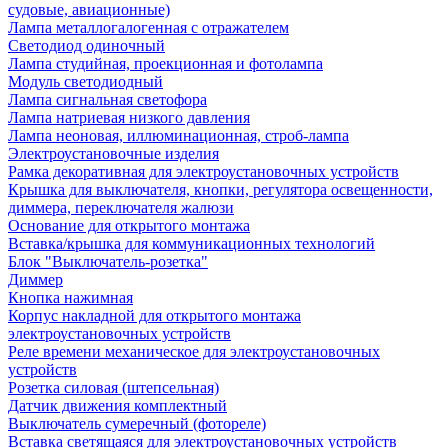
судовые, авиационные)
Лампа металлогалогенная с отражателем
Светодиод одиночный
Лампа студийная, проекционная и фотолампа
Модуль светодиодный
Лампа сигнальная светофора
Лампа натриевая низкого давления
Лампа неоновая, иллюминационная, строб-лампа
Электроустановочные изделия
Рамка декоративная для электроустановочных устройств
Крышка для выключателя, кнопки, регулятора освещенности,
диммера, переключателя жалюзи
Основание для открытого монтажа
Вставка/крышка для коммуникационных технологий
Блок "Выключатель-розетка"
Диммер
Кнопка нажимная
Корпус накладной для открытого монтажа
электроустановочных устройств
Реле времени механическое для электроустановочных
устройств
Розетка силовая (штепсельная)
Датчик движения комплектный
Выключатель сумеречный (фотореле)
Вставка светящаяся для электроустановочных устройств