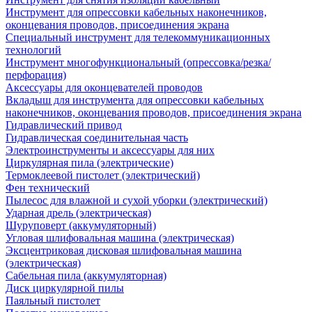
Инструмент для опрессовки кабельных наконечников,
оконцевания проводов, присоединения экрана
Специальный инструмент для телекоммуникационных
технологий
Инструмент многофункциональный (опрессовка/резка/
перфорация)
Аксессуары для оконцевателей проводов
Вкладыш для инструмента для опрессовки кабельных
наконечников, оконцевания проводов, присоединения экрана
Гидравлический привод
Гидравлическая соединительная часть
Электроинструменты и аксессуары для них
Циркулярная пила (электрические)
Термоклеевой пистолет (электрический)
Фен технический
Пылесос для влажной и сухой уборки (электрический)
Ударная дрель (электрическая)
Шуруповерт (аккумуляторный)
Угловая шлифовальная машина (электрическая)
Эксцентриковая дисковая шлифовальная машина
(электрическая)
Сабельная пила (аккумуляторная)
Диск циркулярной пилы
Паяльный пистолет