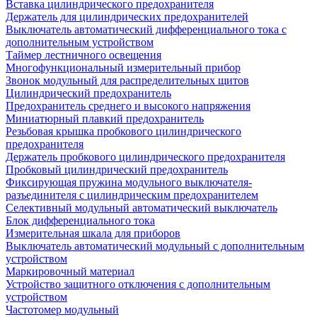
Вставка цилиндрического предохранителя
Держатель для цилиндрических предохранителей
Выключатель автоматический дифференциального тока с
дополнительным устройством
Таймер лестничного освещения
Многофункциональный измерительный прибор
Звонок модульный для распределительных щитов
Цилиндрический предохранитель
Предохранитель среднего и высокого напряжения
Миниатюрный плавкий предохранитель
Резьбовая крышка пробкового цилиндрического
предохранителя
Держатель пробкового цилиндрического предохранителя
Пробковый цилиндрический предохранитель
Фиксирующая пружина модульного выключателя-
разъединителя с цилиндрическим предохранителем
Селективный модульный автоматический выключатель
Блок дифференциального тока
Измерительная шкала для приборов
Выключатель автоматический модульный с дополнительным
устройством
Маркировочный материал
Устройство защитного отключения с дополнительным
устройством
Частотомер модульный