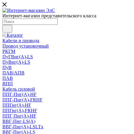
Интернет-магазин представительского класса
Каталог
Кабели и провода
Провод установочный
РКГМ
ПуГВнг(А)-LS
ПуВнг(А)-LS
ПуВ
ПАВ/АПВ
ПАВ
ВПП
Кабель силовой
ППГ-Пнг(А)-HF
ППГ-Пнг(А)-FRHF
ППГнг(А)-HF
ППГнг(А)-FRHF
ППГ Пнг(А)-HF
ВВГ-Пнг-LS(А)
ВВГ-Пнг(А)-LSLTx
ВВГ-Пнг(А)-LS