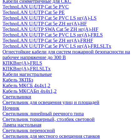
Кабели симметричные для СКС
TechnoLAN U/UTP Cat 5e PVC
TechnoLAN U/UTP Cat 5e PE
TechnoLAN U/UTP Cat 5e PVC LS нг(A)-LS
TechnoLAN U/UTP Cat 5e ZH нг(A)-HF
TechnoLAN U/UTP SWA Cat 5e ZH нг(A)-HF
TechnoLAN U/UTP Cat 5e PVC LS нг(A)-FRLS
TechnoLAN U/UTP Cat 5e ZH нг(A)-FRHF
TechnoLAN U/UTP Cat 5e PVC LS нг(A)-FRLSLTx
Огнестойкие кабели для систем пожарной безопасности на
рабочее напряжение до 300 В
КПКВнг(A)-FRLS
КПКВнг(A)-FRLSLTx
Кабели магистральные
Кабель ЗКПБз
Кабель МКСБ 4х4х1,2
Кабель МКСАБп 4х4х1,2
Светильники
Светильник для освещения улиц и площадей
Ночник
Светильник линейный реечного типа
Светильник торшерный, столбик световой
Лампа настольная
Светильник переносной
Светильник для местного освещения станков