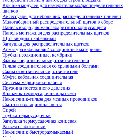
Крышка модулей для измерительных/распределительных
щитков
Аксессуары для небольших распределительных панелей
Малогабаритный распределительный щиток в сборе
Панель ввода для малогабаритного корпуса/щита
Панель монтажная для распределительных щитков
Щит вводный кабельный
Заглушка для распределительных щитков
Арматура кабельная/Изоляционные материалы
Трубки изоляционные, кембрики
Зажим соединительный, ответвительный
Гильза соединительная со срывными болтами
Сжим ответвительный, ответвитель
Муфта кабельная соединительная
Система маркировки кабеля
Пружина постоянного давления
Колпачок термоусадочный разъема
Наконечник-гильза для медных проводников
Скотч и изоляционная лента
Спрей
Трубка термоусадочная
Заглушка термоусадочная концевая
Разъем слаботочный
Наконечник быстроразмыкаемый