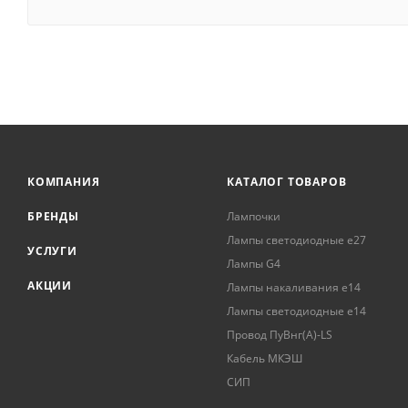
КОМПАНИЯ
КАТАЛОГ ТОВАРОВ
БРЕНДЫ
Лампочки
Лампы светодиодные е27
УСЛУГИ
Лампы G4
АКЦИИ
Лампы накаливания е14
Лампы светодиодные е14
Провод ПуВнг(А)-LS
Кабель МКЭШ
СИП