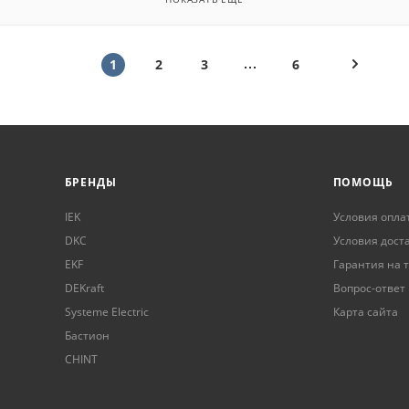
1
2
3
6
БРЕНДЫ
ПОМОЩЬ
IEK
Условия опла
DKC
Условия дост
EKF
Гарантия на 
DEKraft
Вопрос-ответ
Systeme Electric
Карта сайта
Бастион
CHINT