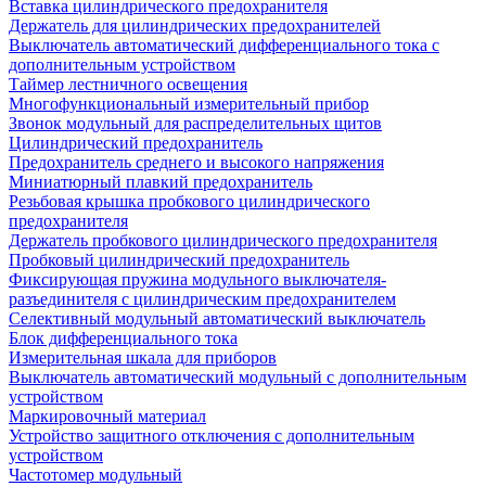
Вставка цилиндрического предохранителя
Держатель для цилиндрических предохранителей
Выключатель автоматический дифференциального тока с
дополнительным устройством
Таймер лестничного освещения
Многофункциональный измерительный прибор
Звонок модульный для распределительных щитов
Цилиндрический предохранитель
Предохранитель среднего и высокого напряжения
Миниатюрный плавкий предохранитель
Резьбовая крышка пробкового цилиндрического
предохранителя
Держатель пробкового цилиндрического предохранителя
Пробковый цилиндрический предохранитель
Фиксирующая пружина модульного выключателя-
разъединителя с цилиндрическим предохранителем
Селективный модульный автоматический выключатель
Блок дифференциального тока
Измерительная шкала для приборов
Выключатель автоматический модульный с дополнительным
устройством
Маркировочный материал
Устройство защитного отключения с дополнительным
устройством
Частотомер модульный