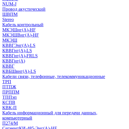
NUM-J
Провод акустический
ШВПМ
Stereo
Кабель контрольный
МКЭШнг(A)-HF
МКЭШВнг(А)-HF
МКЭШ
КВВГЭнг(А)-LS
КВВГнг(А)-LS
КВВГнг(А)-FRLS
КВВГнг(А)
КВВГ
КВБШвнг(А)-LS
Кабели связи, телефонные, телекоммуникационные
ТРП
ПТПЖ
ПРППМ
ТППэп
КСПВ
КВК-П
Кабель информационный для передачи данных,
компьютерный
П274/М
СегментКИ-485-Энг(А)-HF