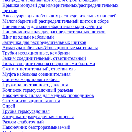
Крышка модулей для измерительных/распределительных
щитков
Аксессуары для небольших распределительных панелей
Малогабаритный распределительный щиток в сборе
Панель ввода для малогабаритного корпуса/щита
Панель монтажная для распределительных щитков
Щит вводный кабельный
Заглушка для распределительных щитков
Арматура кабельная/Изоляционные материалы
Трубки изоляционные, кембрики
Зажим соединительный, ответвительный
Гильза соединительная со срывными болтами
Сжим ответвительный, ответвитель
Муфта кабельная соединительная
Система маркировки кабеля
Пружина постоянного давления
Колпачок термоусадочный разъема
Наконечник-гильза для медных проводников
Скотч и изоляционная лента
Спрей
Трубка термоусадочная
Заглушка термоусадочная концевая
Разъем слаботочный
Наконечник быстроразмыкаемый