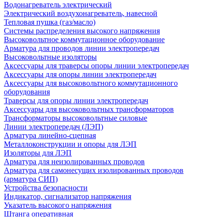
Водонагреватель электрический
Электрический воздухонагреватель, навесной
Тепловая пушка (газ/масло)
Системы распределения высокого напряжения
Высоковольтное коммутационное оборудование
Арматура для проводов линии электропередач
Высоковольтные изоляторы
Аксессуары для траверсы опоры линии электропередач
Аксессуары для опоры линии электропередач
Аксессуары для высоковольтного коммутационного
оборудования
Траверсы для опоры линии электропередач
Аксессуары для высоковольтных трансформаторов
Трансформаторы высоковольтные силовые
Линии электропередач (ЛЭП)
Арматура линейно-сцепная
Металлоконструкции и опоры для ЛЭП
Изоляторы для ЛЭП
Арматура для неизолированных проводов
Арматура для самонесущих изолированных проводов
(арматура СИП)
Устройства безопасности
Индикатор, сигнализатор напряжения
Указатель высокого напряжения
Штанга оперативная