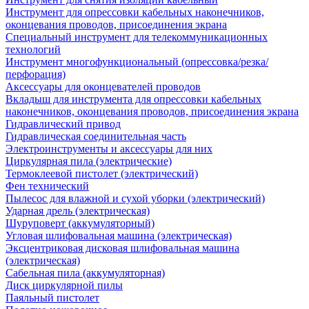
Инструмент для опрессовки кабельных наконечников,
оконцевания проводов, присоединения экрана
Специальный инструмент для телекоммуникационных
технологий
Инструмент многофункциональный (опрессовка/резка/
перфорация)
Аксессуары для оконцевателей проводов
Вкладыш для инструмента для опрессовки кабельных
наконечников, оконцевания проводов, присоединения экрана
Гидравлический привод
Гидравлическая соединительная часть
Электроинструменты и аксессуары для них
Циркулярная пила (электрические)
Термоклеевой пистолет (электрический)
Фен технический
Пылесос для влажной и сухой уборки (электрический)
Ударная дрель (электрическая)
Шуруповерт (аккумуляторный)
Угловая шлифовальная машина (электрическая)
Эксцентриковая дисковая шлифовальная машина
(электрическая)
Сабельная пила (аккумуляторная)
Диск циркулярной пилы
Паяльный пистолет