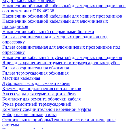
Муфта кабельная концевая
Наконечник обжимной кабельный для медных проводников в
соответствии с DIN 46236
Наконечник обжимной кабельный для медных проводников
Наконечник обжимной кабельный для алюминиевых
проводников
Наконечник кабельный со срывными болтами
Гильза соединительная для медных проводников под
опрессовку
Гильза соединительная для алюминиевых проводников под
опрессовку
Наконечник кабельный трубчатый для медных проводников
Ящик для хранения инструмента и термоусадочных трубок
Гильза соединительная обжимная
Гильза термоусадочная обжимная
Мастика кабельная
Лубрикант-гель для смазки кабеля
Клемма для подключения светильников
Аксессуары для герметизации кабеля
Комплект для ремонта оболочки кабеля
Рукав ремонтный термоусадочный
Комплект соединительной кабельной муфты
Набор наконечников, гильз
Отопительные приборы/Технологические и инженерные
системы