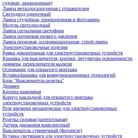
судовые, авиационные)
Лампа металлогалогенная с отражателем
Светодиод одиночный
Лампа студийная, проекционная и фотолампа
Модуль светодиодный
Лампа сигнальная светофора
Лампа натриевая низкого давления
Лампа неоновая, иллюминационная, строб-лампа
Электроустановочные изделия
Рамка декоративная для электроустановочных устройств
Крышка для выключателя, кнопки, регулятора освещенности,
диммера, переключателя жалюзи
Основание для открытого монтажа
Вставка/крышка для коммуникационных технологий
Блок "Выключатель-розетка"
Диммер
Кнопка нажимная
Корпус накладной для открытого монтажа
электроустановочных устройств
Реле времени механическое для электроустановочных
устройств
Розетка силовая (штепсельная)
Датчик движения комплектный
Выключатель сумеречный (фотореле)
Вставка светящаяся для электроустановочных устройств