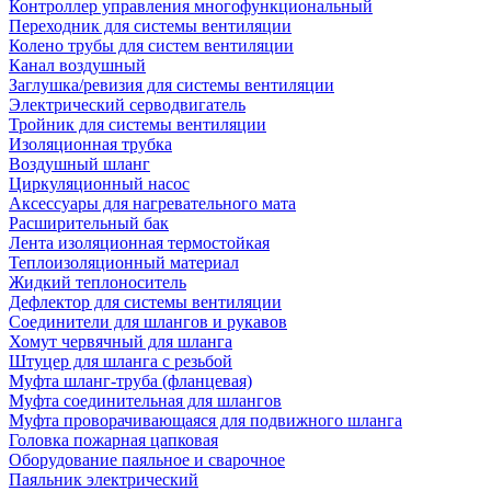
Контроллер управления многофункциональный
Переходник для системы вентиляции
Колено трубы для систем вентиляции
Канал воздушный
Заглушка/ревизия для системы вентиляции
Электрический серводвигатель
Тройник для системы вентиляции
Изоляционная трубка
Воздушный шланг
Циркуляционный насос
Аксессуары для нагревательного мата
Расширительный бак
Лента изоляционная термостойкая
Теплоизоляционный материал
Жидкий теплоноситель
Дефлектор для системы вентиляции
Соединители для шлангов и рукавов
Хомут червячный для шланга
Штуцер для шланга с резьбой
Муфта шланг-труба (фланцевая)
Муфта соединительная для шлангов
Муфта проворачивающаяся для подвижного шланга
Головка пожарная цапковая
Оборудование паяльное и сварочное
Паяльник электрический