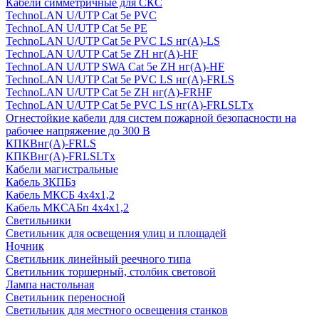
Кабели симметричные для СКС
TechnoLAN U/UTP Cat 5e PVC
TechnoLAN U/UTP Cat 5e PE
TechnoLAN U/UTP Cat 5e PVC LS нг(A)-LS
TechnoLAN U/UTP Cat 5e ZH нг(A)-HF
TechnoLAN U/UTP SWA Cat 5e ZH нг(A)-HF
TechnoLAN U/UTP Cat 5e PVC LS нг(A)-FRLS
TechnoLAN U/UTP Cat 5e ZH нг(A)-FRHF
TechnoLAN U/UTP Cat 5e PVC LS нг(A)-FRLSLTx
Огнестойкие кабели для систем пожарной безопасности на
рабочее напряжение до 300 В
КПКВнг(A)-FRLS
КПКВнг(A)-FRLSLTx
Кабели магистральные
Кабель ЗКПБз
Кабель МКСБ 4х4х1,2
Кабель МКСАБп 4х4х1,2
Светильники
Светильник для освещения улиц и площадей
Ночник
Светильник линейный реечного типа
Светильник торшерный, столбик световой
Лампа настольная
Светильник переносной
Светильник для местного освещения станков