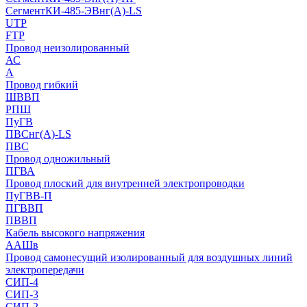
СегментКИ-485-ЭВнг(А)-LS
UTP
FTP
Провод неизолированный
АС
А
Провод гибкий
ШВВП
РПШ
ПуГВ
ПВСнг(А)-LS
ПВС
Провод одножильный
ПГВА
Провод плоский для внутренней электропроводки
ПуГВВ-П
ПГВВП
ПВВП
Кабель высокого напряжения
ААШв
Провод самонесущий изолированный для воздушных линий
электропередачи
СИП-4
СИП-3
СИП-2