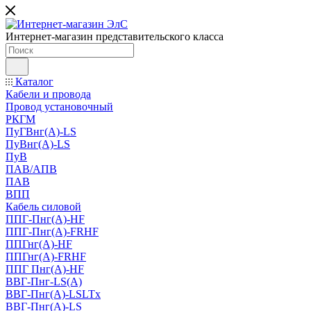
Интернет-магазин представительского класса
Каталог
Кабели и провода
Провод установочный
РКГМ
ПуГВнг(А)-LS
ПуВнг(А)-LS
ПуВ
ПАВ/АПВ
ПАВ
ВПП
Кабель силовой
ППГ-Пнг(А)-HF
ППГ-Пнг(А)-FRHF
ППГнг(А)-HF
ППГнг(А)-FRHF
ППГ Пнг(А)-HF
ВВГ-Пнг-LS(А)
ВВГ-Пнг(А)-LSLTx
ВВГ-Пнг(А)-LS