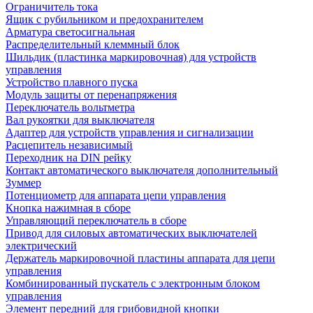
Ограничитель тока
Ящик с рубильником и предохранителем
Арматура светосигнальная
Распределительный клеммный блок
Шильдик (пластинка маркировочная) для устройств
управления
Устройство плавного пуска
Модуль защиты от перенапряжения
Переключатель вольтметра
Вал рукоятки для выключателя
Адаптер для устройств управления и сигнализации
Расцепитель независимый
Переходник на DIN рейку
Контакт автоматического выключателя дополнительный
Зуммер
Потенциометр для аппарата цепи управления
Кнопка нажимная в сборе
Управляющий переключатель в сборе
Привод для силовых автоматических выключателей
электрический
Держатель маркировочной пластины аппарата для цепи
управления
Комбинированный пускатель с электронным блоком
управления
Элемент передний для грибовидной кнопки