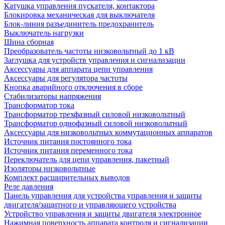
Катушка управления пускателя, контактора
Блокировка механическая для выключателя
Блок-линия разъединитель предохранитель
Выключатель нагрузки
Шина сборная
Преобразователь частоты низковольтный до 1 кВ
Заглушка для устройств управления и сигнализации
Аксессуары для аппарата цепи управления
Аксессуары для регулятора частоты
Кнопка аварийного отключения в сборе
Стабилизаторы напряжения
Трансформатор тока
Трансформатор трехфазный силовой низковольтный
Трансформатор однофазный силовой низковольтный
Аксессуары для низковольтных коммутационных аппаратов
Источник питания постоянного тока
Источник питания переменного тока
Переключатель для цепи управления, пакетный
Изоляторы низковольтные
Комплект расширительных выводов
Реле давления
Панель управления для устройства управления и защиты
двигателя/защитного и управляющего устройства
Устройство управления и защиты двигателя электронное
Нажимная поверхность аппарата контроля и сигнализации