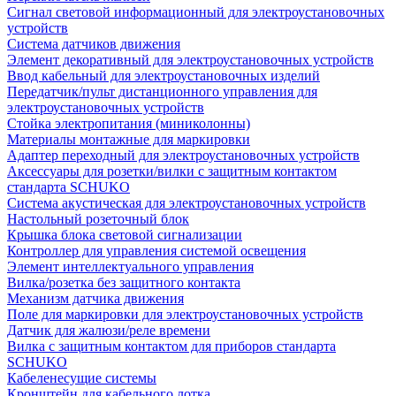
Сигнал световой информационный для электроустановочных
устройств
Система датчиков движения
Элемент декоративный для электроустановочных устройств
Ввод кабельный для электроустановочных изделий
Передатчик/пульт дистанционного управления для
электроустановочных устройств
Стойка электропитания (миниколонны)
Материалы монтажные для маркировки
Адаптер переходный для электроустановочных устройств
Аксессуары для розетки/вилки с защитным контактом
стандарта SCHUKO
Система акустическая для электроустановочных устройств
Настольный розеточный блок
Крышка блока световой сигнализации
Контроллер для управления системой освещения
Элемент интеллектуального управления
Вилка/розетка без защитного контакта
Механизм датчика движения
Поле для маркировки для электроустановочных устройств
Датчик для жалюзи/реле времени
Вилка с защитным контактом для приборов стандарта
SCHUKO
Кабеленесущие системы
Кронштейн для кабельного лотка