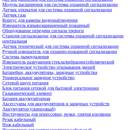
Модуль расширения для системы охранной сигнализации
Датчик открытия для системы охранной сигнализации
Датчик газа
Корпус для камеры видеонаблюдения
Извещатель взрывозащищенный пожарный
Оборудование передачи сигнала тревоги
Станция сигнализации для системы охранной сигнализации
центральная
Датчик технический для системы охранной сигнализации
Ручной извещатель для охранно-пожарной сигнализации
Система дымоудаления
Извещатель разрушения стекла/вибрации/сейсмический
Электрическое устройство открывания дверей
Батарейки, аккумуляторы, зарядные устройства
Универсальное зарядное устройство
Сетевой шнур питания
Блок питания сетевой для бытовой электроники
Гальванический элемент
Батарея аккумуляторная
Аксессуары для аккумуляторов и зарядных устройств
Аккумулятор (свинцовый)
Инструменты для опрессовки, резки, снятия изоляции
Резак кабельный
Нож кабельный
Инструмент для снятия изоляции кабельный