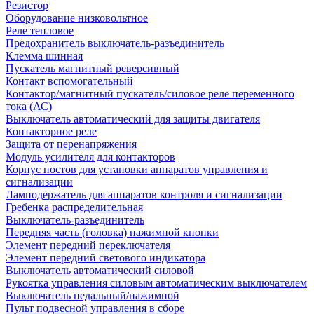
Резистор
Оборудование низковольтное
Реле тепловое
Предохранитель выключатель-разъединитель
Клемма шинная
Пускатель магнитный реверсивный
Контакт вспомогательный
Контактор/магнитный пускатель/силовое реле переменного
тока (АС)
Выключатель автоматический для защиты двигателя
Контакторное реле
Защита от перенапряжения
Модуль усилителя для контакторов
Корпус постов для установки аппаратов управления и
сигнализации
Ламподержатель для аппаратов контроля и сигнализации
Гребенка распределительная
Выключатель-разъединитель
Передняя часть (головка) нажимной кнопки
Элемент передний переключателя
Элемент передний светового индикатора
Выключатель автоматический силовой
Рукоятка управления силовым автоматическим выключателем
Выключатель педальный/нажимной
Пульт подвесной управления в сборе