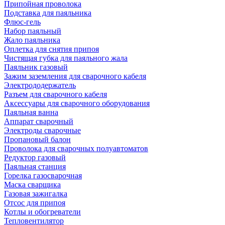
Припойная проволока
Подставка для паяльника
Флюс-гель
Набор паяльный
Жало паяльника
Оплетка для снятия припоя
Чистящая губка для паяльного жала
Паяльник газовый
Зажим заземления для сварочного кабеля
Электрододержатель
Разъем для сварочного кабеля
Аксессуары для сварочного оборудования
Паяльная ванна
Аппарат сварочный
Электроды сварочные
Пропановый балон
Проволока для сварочных полуавтоматов
Редуктор газовый
Паяльная станция
Горелка газосварочная
Маска сварщика
Газовая зажигалка
Отсос для припоя
Котлы и обогреватели
Тепловентилятор