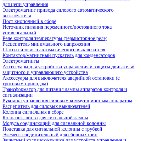
для цепи управления
Электромагнит привода силового автоматического
выключателя
Пост кнопочный в сборе
Источник питания переменного/постоянного тока
универсальный
Реле контроля температуры (термисторное реле)
Расцепитель минимального напряжения
Шасси силового автоматического выключателя
Контактор/магнитный пускатель для конденсаторов
Электромагниты
Аксессуары для устройства управления и защиты двигателя/
защитного и управляющего устройства
Аксессуары для выключателя аварийной остановки (с
тросовым приводом)
Трансформатор для питания лампы аппаратов контроля и
сигнализации
Рукоятка управления силовым коммутационным аппаратом
Расцепитель для силовых выключателей
Колонна сигнальная в сборе
Колпачок, линза для сигнальной лампы
Модуль соединяющий для сигнальной колонны
Подставка для сигнальной колонны с трубкой
Элемент соединительный для сборных шин
Защитный колпачок/крышка для устройств управления и