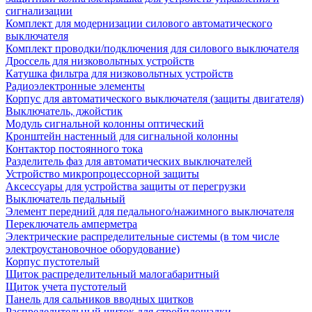
сигнализации
Комплект для модернизации силового автоматического
выключателя
Комплект проводки/подключения для силового выключателя
Дроссель для низковольтных устройств
Катушка фильтра для низковольтных устройств
Радиоэлектронные элементы
Корпус для автоматического выключателя (защиты двигателя)
Выключатель, джойстик
Модуль сигнальной колонны оптический
Кронштейн настенный для сигнальной колонны
Контактор постоянного тока
Разделитель фаз для автоматических выключателей
Устройство микропроцессорной защиты
Аксессуары для устройства защиты от перегрузки
Выключатель педальный
Элемент передний для педального/нажимного выключателя
Переключатель амперметра
Электрические распределительные системы (в том числе
электроустановочное оборудование)
Корпус пустотелый
Щиток распределительный малогабаритный
Щиток учета пустотелый
Панель для сальников вводных щитков
Распределительный щиток для стройплощадки