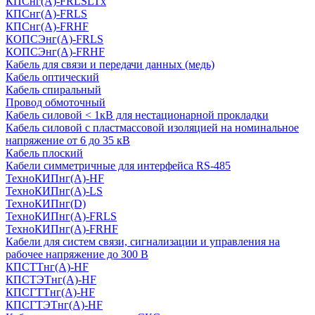
КПСнг(А)-FRLSLTx
КПСнг(А)-FRLS
КПСнг(А)-FRHF
КОПСЭнг(А)-FRLS
КОПСЭнг(А)-FRHF
Кабель для связи и передачи данных (медь)
Кабель оптический
Кабель спиральный
Провод обмоточный
Кабель силовой < 1кВ для нестационарной прокладки
Кабель силовой с пластмассовой изоляцией на номинальное
напряжение от 6 до 35 кВ
Кабель плоский
Кабели симметричные для интерфейса RS-485
ТеxноКИПнг(A)-HF
ТеxноКИПнг(A)-LS
ТеxноКИПнг(D)
ТехноКИПнг(A)-FRLS
ТехноКИПнг(A)-FRHF
Кабели для систем связи, сигнализации и управления на
рабочее напряжение до 300 В
КПСТТнг(A)-HF
КПСТЭТнг(A)-HF
КПСГТТнг(A)-HF
КПСГТЭТнг(A)-HF