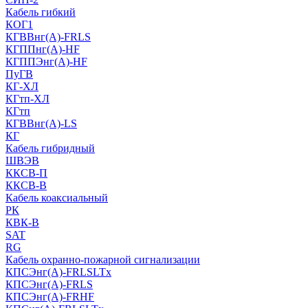
Кабель гибкий
КОГ1
КГВВнг(А)-FRLS
КГППнг(A)-HF
КГППЭнг(A)-HF
ПуГВ
КГ-ХЛ
КГтп-ХЛ
КГтп
КГВВнг(А)-LS
КГ
Кабель гибридный
ШВЭВ
ККСВ-П
ККСВ-В
Кабель коаксиальный
РК
КВК-В
SAT
RG
Кабель охранно-пожарной сигнализации
КПСЭнг(А)-FRLSLTx
КПСЭнг(А)-FRLS
КПСЭнг(А)-FRHF