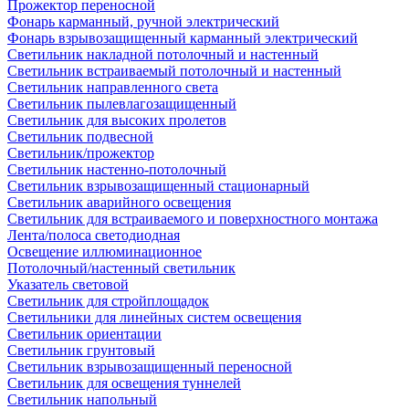
Прожектор переносной
Фонарь карманный, ручной электрический
Фонарь взрывозащищенный карманный электрический
Светильник накладной потолочный и настенный
Светильник встраиваемый потолочный и настенный
Светильник направленного света
Светильник пылевлагозащищенный
Светильник для высоких пролетов
Светильник подвесной
Светильник/прожектор
Светильник настенно-потолочный
Светильник взрывозащищенный стационарный
Светильник аварийного освещения
Светильник для встраиваемого и поверхностного монтажа
Лента/полоса светодиодная
Освещение иллюминационное
Потолочный/настенный светильник
Указатель световой
Светильник для стройплощадок
Светильники для линейных систем освещения
Светильник ориентации
Светильник грунтовый
Светильник взрывозащищенный переносной
Светильник для освещения туннелей
Светильник напольный