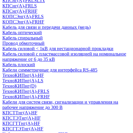
КПСнг(А)-FRLSLTx
КПСнг(А)-FRLS
КПСнг(А)-FRHF
КОПСЭнг(А)-FRLS
КОПСЭнг(А)-FRHF
Кабель для связи и передачи данных (медь)
Кабель оптический
Кабель спиральный
Провод обмоточный
Кабель силовой < 1кВ для нестационарной прокладки
Кабель силовой с пластмассовой изоляцией на номинальное
напряжение от 6 до 35 кВ
Кабель плоский
Кабели симметричные для интерфейса RS-485
ТеxноКИПнг(A)-HF
ТеxноКИПнг(A)-LS
ТеxноКИПнг(D)
ТехноКИПнг(A)-FRLS
ТехноКИПнг(A)-FRHF
Кабели для систем связи, сигнализации и управления на
рабочее напряжение до 300 В
КПСТТнг(A)-HF
КПСТЭТнг(A)-HF
КПСГТТнг(A)-HF
КПСГТЭТнг(A)-HF