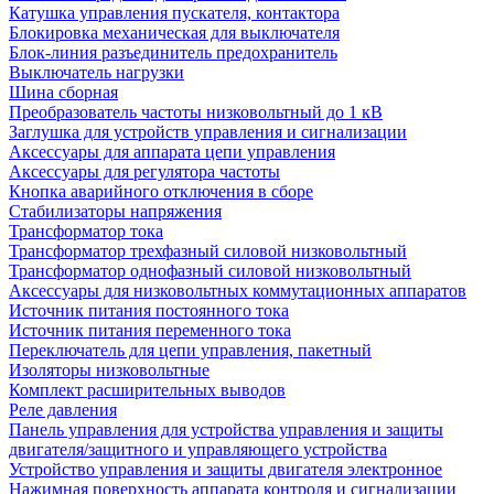
Катушка управления пускателя, контактора
Блокировка механическая для выключателя
Блок-линия разъединитель предохранитель
Выключатель нагрузки
Шина сборная
Преобразователь частоты низковольтный до 1 кВ
Заглушка для устройств управления и сигнализации
Аксессуары для аппарата цепи управления
Аксессуары для регулятора частоты
Кнопка аварийного отключения в сборе
Стабилизаторы напряжения
Трансформатор тока
Трансформатор трехфазный силовой низковольтный
Трансформатор однофазный силовой низковольтный
Аксессуары для низковольтных коммутационных аппаратов
Источник питания постоянного тока
Источник питания переменного тока
Переключатель для цепи управления, пакетный
Изоляторы низковольтные
Комплект расширительных выводов
Реле давления
Панель управления для устройства управления и защиты
двигателя/защитного и управляющего устройства
Устройство управления и защиты двигателя электронное
Нажимная поверхность аппарата контроля и сигнализации