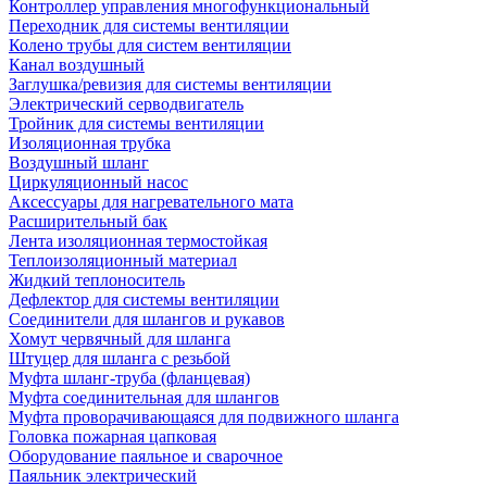
Контроллер управления многофункциональный
Переходник для системы вентиляции
Колено трубы для систем вентиляции
Канал воздушный
Заглушка/ревизия для системы вентиляции
Электрический серводвигатель
Тройник для системы вентиляции
Изоляционная трубка
Воздушный шланг
Циркуляционный насос
Аксессуары для нагревательного мата
Расширительный бак
Лента изоляционная термостойкая
Теплоизоляционный материал
Жидкий теплоноситель
Дефлектор для системы вентиляции
Соединители для шлангов и рукавов
Хомут червячный для шланга
Штуцер для шланга с резьбой
Муфта шланг-труба (фланцевая)
Муфта соединительная для шлангов
Муфта проворачивающаяся для подвижного шланга
Головка пожарная цапковая
Оборудование паяльное и сварочное
Паяльник электрический