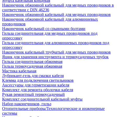
Муфта кабельная концевая
Наконечник обжимной кабельный для медных проводников в
соответствии с DIN 46236
Наконечник обжимной кабельный для медных проводников
Наконечник обжимной кабельный для алюминиевых
проводников
Наконечник кабельный со срывными болтами
Гильза соединительная для медных проводников под
опрессовку
Гильза соединительная для алюминиевых проводников под
опрессовку
Наконечник кабельный трубчатый для медных проводников
Ящик для хранения инструмента и термоусадочных трубок
Гильза соединительная обжимная
Гильза термоусадочная обжимная
Мастика кабельная
Лубрикант-гель для смазки кабеля
Клемма для подключения светильников
Аксессуары для герметизации кабеля
Комплект для ремонта оболочки кабеля
Рукав ремонтный термоусадочный
Комплект соединительной кабельной муфты
Набор наконечников, гильз
Отопительные приборы/Технологические и инженерные
системы