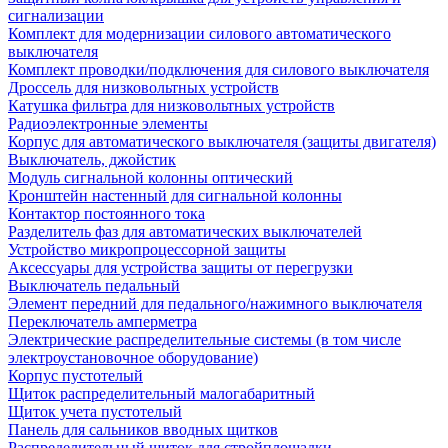
сигнализации
Комплект для модернизации силового автоматического
выключателя
Комплект проводки/подключения для силового выключателя
Дроссель для низковольтных устройств
Катушка фильтра для низковольтных устройств
Радиоэлектронные элементы
Корпус для автоматического выключателя (защиты двигателя)
Выключатель, джойстик
Модуль сигнальной колонны оптический
Кронштейн настенный для сигнальной колонны
Контактор постоянного тока
Разделитель фаз для автоматических выключателей
Устройство микропроцессорной защиты
Аксессуары для устройства защиты от перегрузки
Выключатель педальный
Элемент передний для педального/нажимного выключателя
Переключатель амперметра
Электрические распределительные системы (в том числе
электроустановочное оборудование)
Корпус пустотелый
Щиток распределительный малогабаритный
Щиток учета пустотелый
Панель для сальников вводных щитков
Распределительный щиток для стройплощадки