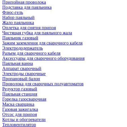
Припойная проволока
Подставка для паяльника
Флюс-гель
Набор паяльный
Жало паяльника
Оплетка для снятия припоя
Чистящая губка для паяльного жала
Паяльник газовый
Зажим заземления для сварочного кабеля
Электрододержатель
Разъем для сварочного кабеля
Аксессуары для сварочного оборудования
Паяльная ванна
Аппарат сварочный
Электроды сварочные
Пропановый балон
Проволока для сварочных полуавтоматов
Редуктор газовый
Паяльная станция
Горелка газосварочная
Маска сварщика
Газовая зажигалка
Отсос для припоя
Котлы и обогреватели
Тепловентилятор