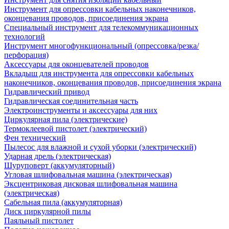
Инструмент для опрессовки кабельных наконечников,
оконцевания проводов, присоединения экрана
Специальный инструмент для телекоммуникационных
технологий
Инструмент многофункциональный (опрессовка/резка/
перфорация)
Аксессуары для оконцевателей проводов
Вкладыш для инструмента для опрессовки кабельных
наконечников, оконцевания проводов, присоединения экрана
Гидравлический привод
Гидравлическая соединительная часть
Электроинструменты и аксессуары для них
Циркулярная пила (электрические)
Термоклеевой пистолет (электрический)
Фен технический
Пылесос для влажной и сухой уборки (электрический)
Ударная дрель (электрическая)
Шуруповерт (аккумуляторный)
Угловая шлифовальная машина (электрическая)
Эксцентриковая дисковая шлифовальная машина
(электрическая)
Сабельная пила (аккумуляторная)
Диск циркулярной пилы
Паяльный пистолет