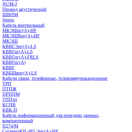
NUM-J
Провод акустический
ШВПМ
Stereo
Кабель контрольный
МКЭШнг(A)-HF
МКЭШВнг(А)-HF
МКЭШ
КВВГЭнг(А)-LS
КВВГнг(А)-LS
КВВГнг(А)-FRLS
КВВГнг(А)
КВВГ
КВБШвнг(А)-LS
Кабели связи, телефонные, телекоммуникационные
ТРП
ПТПЖ
ПРППМ
ТППэп
КСПВ
КВК-П
Кабель информационный для передачи данных,
компьютерный
П274/М
СегментКИ-485-Энг(А)-HF