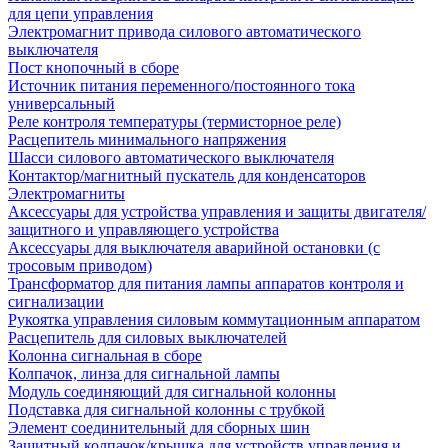
для цепи управления
Электромагнит привода силового автоматического
выключателя
Пост кнопочный в сборе
Источник питания переменного/постоянного тока
универсальный
Реле контроля температуры (термисторное реле)
Расцепитель минимального напряжения
Шасси силового автоматического выключателя
Контактор/магнитный пускатель для конденсаторов
Электромагниты
Аксессуары для устройства управления и защиты двигателя/
защитного и управляющего устройства
Аксессуары для выключателя аварийной остановки (с
тросовым приводом)
Трансформатор для питания лампы аппаратов контроля и
сигнализации
Рукоятка управления силовым коммутационным аппаратом
Расцепитель для силовых выключателей
Колонна сигнальная в сборе
Колпачок, линза для сигнальной лампы
Модуль соединяющий для сигнальной колонны
Подставка для сигнальной колонны с трубкой
Элемент соединительный для сборных шин
Защитный колпачок/крышка для устройств управления и