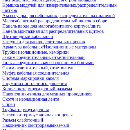
Крышка модулей для измерительных/распределительных
щитков
Аксессуары для небольших распределительных панелей
Малогабаритный распределительный щиток в сборе
Панель ввода для малогабаритного корпуса/щита
Панель монтажная для распределительных щитков
Щит вводный кабельный
Заглушка для распределительных щитков
Арматура кабельная/Изоляционные материалы
Трубки изоляционные, кембрики
Зажим соединительный, ответвительный
Гильза соединительная со срывными болтами
Сжим ответвительный, ответвитель
Муфта кабельная соединительная
Система маркировки кабеля
Пружина постоянного давления
Колпачок термоусадочный разъема
Наконечник-гильза для медных проводников
Скотч и изоляционная лента
Спрей
Трубка термоусадочная
Заглушка термоусадочная концевая
Разъем слаботочный
Наконечник быстроразмыкаемый