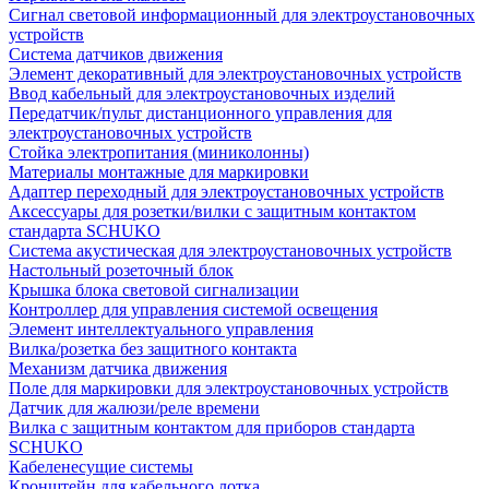
Сигнал световой информационный для электроустановочных
устройств
Система датчиков движения
Элемент декоративный для электроустановочных устройств
Ввод кабельный для электроустановочных изделий
Передатчик/пульт дистанционного управления для
электроустановочных устройств
Стойка электропитания (миниколонны)
Материалы монтажные для маркировки
Адаптер переходный для электроустановочных устройств
Аксессуары для розетки/вилки с защитным контактом
стандарта SCHUKO
Система акустическая для электроустановочных устройств
Настольный розеточный блок
Крышка блока световой сигнализации
Контроллер для управления системой освещения
Элемент интеллектуального управления
Вилка/розетка без защитного контакта
Механизм датчика движения
Поле для маркировки для электроустановочных устройств
Датчик для жалюзи/реле времени
Вилка с защитным контактом для приборов стандарта
SCHUKO
Кабеленесущие системы
Кронштейн для кабельного лотка