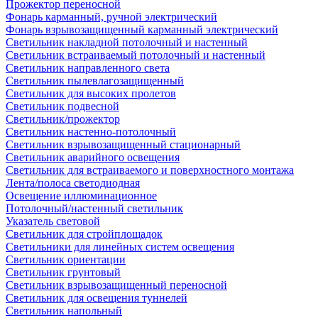
Прожектор переносной
Фонарь карманный, ручной электрический
Фонарь взрывозащищенный карманный электрический
Светильник накладной потолочный и настенный
Светильник встраиваемый потолочный и настенный
Светильник направленного света
Светильник пылевлагозащищенный
Светильник для высоких пролетов
Светильник подвесной
Светильник/прожектор
Светильник настенно-потолочный
Светильник взрывозащищенный стационарный
Светильник аварийного освещения
Светильник для встраиваемого и поверхностного монтажа
Лента/полоса светодиодная
Освещение иллюминационное
Потолочный/настенный светильник
Указатель световой
Светильник для стройплощадок
Светильники для линейных систем освещения
Светильник ориентации
Светильник грунтовый
Светильник взрывозащищенный переносной
Светильник для освещения туннелей
Светильник напольный