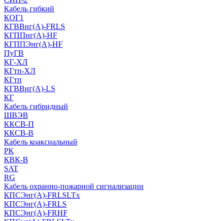
Кабель гибкий
КОГ1
КГВВнг(А)-FRLS
КГППнг(A)-HF
КГППЭнг(A)-HF
ПуГВ
КГ-ХЛ
КГтп-ХЛ
КГтп
КГВВнг(А)-LS
КГ
Кабель гибридный
ШВЭВ
ККСВ-П
ККСВ-В
Кабель коаксиальный
РК
КВК-В
SAT
RG
Кабель охранно-пожарной сигнализации
КПСЭнг(А)-FRLSLTx
КПСЭнг(А)-FRLS
КПСЭнг(А)-FRHF