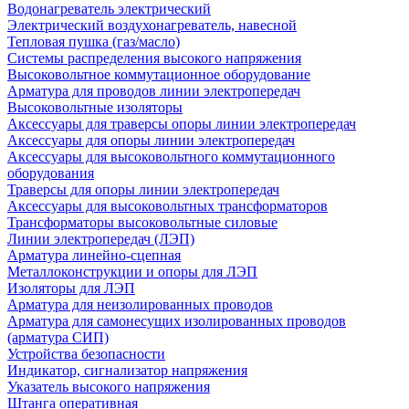
Водонагреватель электрический
Электрический воздухонагреватель, навесной
Тепловая пушка (газ/масло)
Системы распределения высокого напряжения
Высоковольтное коммутационное оборудование
Арматура для проводов линии электропередач
Высоковольтные изоляторы
Аксессуары для траверсы опоры линии электропередач
Аксессуары для опоры линии электропередач
Аксессуары для высоковольтного коммутационного
оборудования
Траверсы для опоры линии электропередач
Аксессуары для высоковольтных трансформаторов
Трансформаторы высоковольтные силовые
Линии электропередач (ЛЭП)
Арматура линейно-сцепная
Металлоконструкции и опоры для ЛЭП
Изоляторы для ЛЭП
Арматура для неизолированных проводов
Арматура для самонесущих изолированных проводов
(арматура СИП)
Устройства безопасности
Индикатор, сигнализатор напряжения
Указатель высокого напряжения
Штанга оперативная