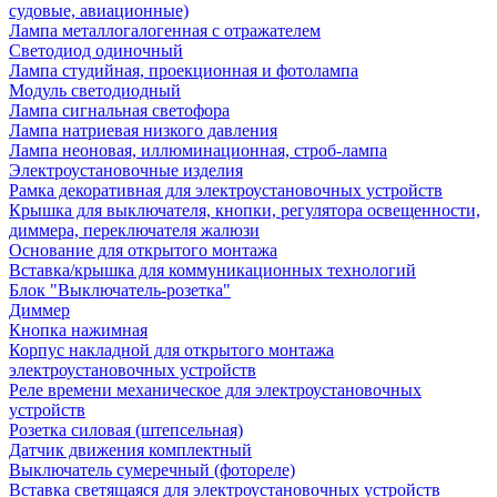
судовые, авиационные)
Лампа металлогалогенная с отражателем
Светодиод одиночный
Лампа студийная, проекционная и фотолампа
Модуль светодиодный
Лампа сигнальная светофора
Лампа натриевая низкого давления
Лампа неоновая, иллюминационная, строб-лампа
Электроустановочные изделия
Рамка декоративная для электроустановочных устройств
Крышка для выключателя, кнопки, регулятора освещенности,
диммера, переключателя жалюзи
Основание для открытого монтажа
Вставка/крышка для коммуникационных технологий
Блок "Выключатель-розетка"
Диммер
Кнопка нажимная
Корпус накладной для открытого монтажа
электроустановочных устройств
Реле времени механическое для электроустановочных
устройств
Розетка силовая (штепсельная)
Датчик движения комплектный
Выключатель сумеречный (фотореле)
Вставка светящаяся для электроустановочных устройств