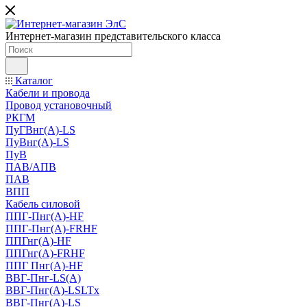
Интернет-магазин представительского класса
Каталог
Кабели и провода
Провод установочный
РКГМ
ПуГВнг(А)-LS
ПуВнг(А)-LS
ПуВ
ПАВ/АПВ
ПАВ
ВПП
Кабель силовой
ППГ-Пнг(А)-HF
ППГ-Пнг(А)-FRHF
ППГнг(А)-HF
ППГнг(А)-FRHF
ППГ Пнг(А)-HF
ВВГ-Пнг-LS(А)
ВВГ-Пнг(А)-LSLTx
ВВГ-Пнг(А)-LS