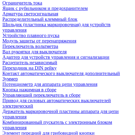
Ограничитель тока
Ящик с рубильником и предохранителем
Арматура светосигнальная
Распределительный клеммный блок
Шильдик (пластинка маркировочная) для устройств
управления
Устройство плавного пуска
Модуль защиты от перенапряжения
Переключатель вольтметра
Вал рукоятки для выключателя
Адаптер для устройств управления и сигнализации
Расцепитель независимый
Переходник на DIN рейку
Контакт автоматического выключателя дополнительный
Зуммер
Потенциометр для аппарата цепи управления
Кнопка нажимная в сборе
Управляющий переключатель в сборе
Привод для силовых автоматических выключателей
электрический
Держатель маркировочной пластины аппарата для цепи
управления
Комбинированный пускатель с электронным блоком
управления
Элемент передний для грибовидной кнопки