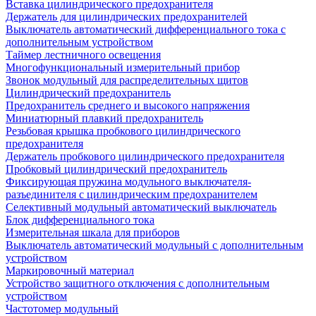
Вставка цилиндрического предохранителя
Держатель для цилиндрических предохранителей
Выключатель автоматический дифференциального тока с
дополнительным устройством
Таймер лестничного освещения
Многофункциональный измерительный прибор
Звонок модульный для распределительных щитов
Цилиндрический предохранитель
Предохранитель среднего и высокого напряжения
Миниатюрный плавкий предохранитель
Резьбовая крышка пробкового цилиндрического
предохранителя
Держатель пробкового цилиндрического предохранителя
Пробковый цилиндрический предохранитель
Фиксирующая пружина модульного выключателя-
разъединителя с цилиндрическим предохранителем
Селективный модульный автоматический выключатель
Блок дифференциального тока
Измерительная шкала для приборов
Выключатель автоматический модульный с дополнительным
устройством
Маркировочный материал
Устройство защитного отключения с дополнительным
устройством
Частотомер модульный