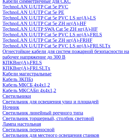
Кабели симметричные для СКС
TechnoLAN U/UTP Cat 5e PVC
TechnoLAN U/UTP Cat 5e PE
TechnoLAN U/UTP Cat 5e PVC LS нг(A)-LS
TechnoLAN U/UTP Cat 5e ZH нг(A)-HF
TechnoLAN U/UTP SWA Cat 5e ZH нг(A)-HF
TechnoLAN U/UTP Cat 5e PVC LS нг(A)-FRLS
TechnoLAN U/UTP Cat 5e ZH нг(A)-FRHF
TechnoLAN U/UTP Cat 5e PVC LS нг(A)-FRLSLTx
Огнестойкие кабели для систем пожарной безопасности на
рабочее напряжение до 300 В
КПКВнг(A)-FRLS
КПКВнг(A)-FRLSLTx
Кабели магистральные
Кабель ЗКПБз
Кабель МКСБ 4х4х1,2
Кабель МКСАБп 4х4х1,2
Светильники
Светильник для освещения улиц и площадей
Ночник
Светильник линейный реечного типа
Светильник торшерный, столбик световой
Лампа настольная
Светильник переносной
Светильник для местного освещения станков