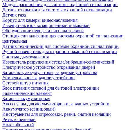
Модуль расширения для системы охранной сигнализации
Датчик открытия для системы охранной сигнализации
Датчик газа
Корпус для камеры видеонаблюдения
Извещатель взрывозащищенный пожарный
Оборудование передачи сигнала тревоги
Станция сигнализации для системы охранной сигнализации
центральная
Датчик технический для системы охранной сигнализации
Ручной извещатель для охранно-пожарной сигнализации
Система дымоудаления
Извещатель разрушения стекла/вибрации/сейсмический
Электрическое устройство открывания дверей
Батарейки, аккумуляторы, зарядные устройства
Универсальное зарядное устройство
Сетевой шнур питания
Блок питания сетевой для бытовой электроники
Гальванический элемент
Батарея аккумуляторная
Аксессуары для аккумуляторов и зарядных устройств
Аккумулятор (свинцовый)
Инструменты для опрессовки, резки, снятия изоляции
Резак кабельный
Нож кабельный
Инструмент для снятия изоляции кабельный