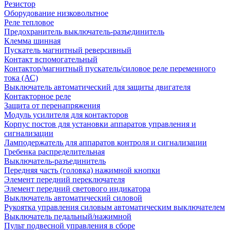
Резистор
Оборудование низковольтное
Реле тепловое
Предохранитель выключатель-разъединитель
Клемма шинная
Пускатель магнитный реверсивный
Контакт вспомогательный
Контактор/магнитный пускатель/силовое реле переменного
тока (АС)
Выключатель автоматический для защиты двигателя
Контакторное реле
Защита от перенапряжения
Модуль усилителя для контакторов
Корпус постов для установки аппаратов управления и
сигнализации
Ламподержатель для аппаратов контроля и сигнализации
Гребенка распределительная
Выключатель-разъединитель
Передняя часть (головка) нажимной кнопки
Элемент передний переключателя
Элемент передний светового индикатора
Выключатель автоматический силовой
Рукоятка управления силовым автоматическим выключателем
Выключатель педальный/нажимной
Пульт подвесной управления в сборе