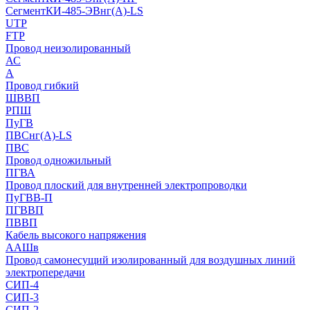
СегментКИ-485-ЭВнг(А)-LS
UTP
FTP
Провод неизолированный
АС
А
Провод гибкий
ШВВП
РПШ
ПуГВ
ПВСнг(А)-LS
ПВС
Провод одножильный
ПГВА
Провод плоский для внутренней электропроводки
ПуГВВ-П
ПГВВП
ПВВП
Кабель высокого напряжения
ААШв
Провод самонесущий изолированный для воздушных линий
электропередачи
СИП-4
СИП-3
СИП-2