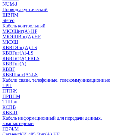
NUM-J
Провод акустический
ШВПМ
Stereo
Кабель контрольный
МКЭШнг(A)-HF
МКЭШВнг(А)-HF
МКЭШ
КВВГЭнг(А)-LS
КВВГнг(А)-LS
КВВГнг(А)-FRLS
КВВГнг(А)
КВВГ
КВБШвнг(А)-LS
Кабели связи, телефонные, телекоммуникационные
ТРП
ПТПЖ
ПРППМ
ТППэп
КСПВ
КВК-П
Кабель информационный для передачи данных,
компьютерный
П274/М
СегментКИ-485-Энг(А)-HF