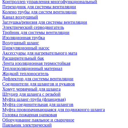
Контроллер управления многофункциональный
Переходник для системы вентиляции
Колено трубы для систем вентиляции
Канал воздушный
Заглушка/ревизия для системы вентиляции
Электрический серводвигатель
Тройник для системы вентиляции
Изоляционная трубка
Воздушный шланг
Циркуляционный насос
Аксессуары для нагревательного мата
Расширительный бак
Лента изоляционная термостойкая
Теплоизоляционный материал
Жидкий теплоноситель
Дефлектор для системы вентиляции
Соединители для шлангов и рукавов
Хомут червячный для шланга
Штуцер для шланга с резьбой
Муфта шланг-труба (фланцевая)
Муфта соединительная для шлангов
Муфта проворачивающаяся для подвижного шланга
Головка пожарная цапковая
Оборудование паяльное и сварочное
Паяльник электрический