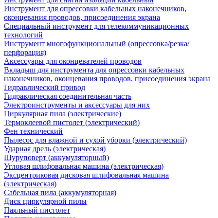
Инструмент для опрессовки кабельных наконечников,
оконцевания проводов, присоединения экрана
Специальный инструмент для телекоммуникационных
технологий
Инструмент многофункциональный (опрессовка/резка/
перфорация)
Аксессуары для оконцевателей проводов
Вкладыш для инструмента для опрессовки кабельных
наконечников, оконцевания проводов, присоединения экрана
Гидравлический привод
Гидравлическая соединительная часть
Электроинструменты и аксессуары для них
Циркулярная пила (электрические)
Термоклеевой пистолет (электрический)
Фен технический
Пылесос для влажной и сухой уборки (электрический)
Ударная дрель (электрическая)
Шуруповерт (аккумуляторный)
Угловая шлифовальная машина (электрическая)
Эксцентриковая дисковая шлифовальная машина
(электрическая)
Сабельная пила (аккумуляторная)
Диск циркулярной пилы
Паяльный пистолет