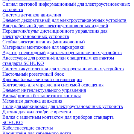
Сигнал световой информационный для электроустановочных
устройств
Система датчиков движения
Элемент декоративный для электроустановочных устройств
Ввод кабельный для электроустановочных изделий
Передатчик/пульт дистанционного управления для
электроустановочных устройств
Стойка электропитания (миниколонны)
Материалы монтажные для маркировки
Адаптер переходный для электроустановочных устройств
Аксессуары для розетки/вилки с защитным контактом
стандарта SCHUKO
Система акустическая для электроустановочных устройств
Настольный розеточный блок
Крышка блока световой сигнализации
Контроллер для управления системой освещения
Элемент интеллектуального управления
Вилка/розетка без защитного контакта
Механизм датчика движения
Поле для маркировки для электроустановочных устройств
Датчик для жалюзи/реле времени
Вилка с защитным контактом для приборов стандарта
SCHUKO
Кабеленесущие системы
Кронштейн для кабельного лотка