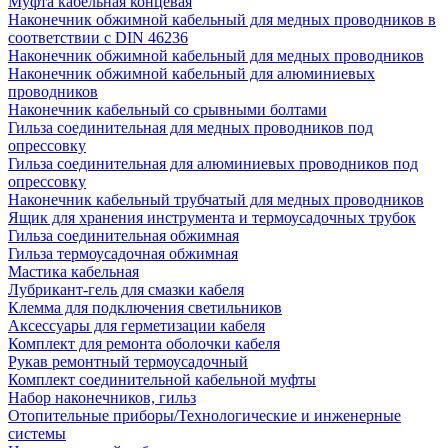
Муфта кабельная концевая
Наконечник обжимной кабельный для медных проводников в
соответствии с DIN 46236
Наконечник обжимной кабельный для медных проводников
Наконечник обжимной кабельный для алюминиевых
проводников
Наконечник кабельный со срывными болтами
Гильза соединительная для медных проводников под
опрессовку
Гильза соединительная для алюминиевых проводников под
опрессовку
Наконечник кабельный трубчатый для медных проводников
Ящик для хранения инструмента и термоусадочных трубок
Гильза соединительная обжимная
Гильза термоусадочная обжимная
Мастика кабельная
Лубрикант-гель для смазки кабеля
Клемма для подключения светильников
Аксессуары для герметизации кабеля
Комплект для ремонта оболочки кабеля
Рукав ремонтный термоусадочный
Комплект соединительной кабельной муфты
Набор наконечников, гильз
Отопительные приборы/Технологические и инженерные
системы