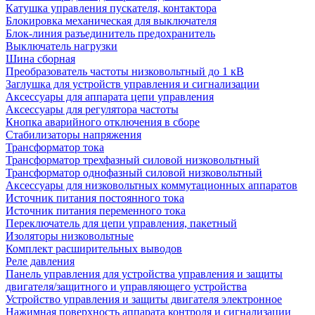
Катушка управления пускателя, контактора
Блокировка механическая для выключателя
Блок-линия разъединитель предохранитель
Выключатель нагрузки
Шина сборная
Преобразователь частоты низковольтный до 1 кВ
Заглушка для устройств управления и сигнализации
Аксессуары для аппарата цепи управления
Аксессуары для регулятора частоты
Кнопка аварийного отключения в сборе
Стабилизаторы напряжения
Трансформатор тока
Трансформатор трехфазный силовой низковольтный
Трансформатор однофазный силовой низковольтный
Аксессуары для низковольтных коммутационных аппаратов
Источник питания постоянного тока
Источник питания переменного тока
Переключатель для цепи управления, пакетный
Изоляторы низковольтные
Комплект расширительных выводов
Реле давления
Панель управления для устройства управления и защиты
двигателя/защитного и управляющего устройства
Устройство управления и защиты двигателя электронное
Нажимная поверхность аппарата контроля и сигнализации