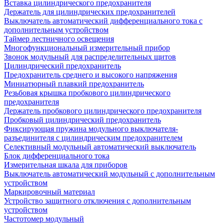
Вставка цилиндрического предохранителя
Держатель для цилиндрических предохранителей
Выключатель автоматический дифференциального тока с
дополнительным устройством
Таймер лестничного освещения
Многофункциональный измерительный прибор
Звонок модульный для распределительных щитов
Цилиндрический предохранитель
Предохранитель среднего и высокого напряжения
Миниатюрный плавкий предохранитель
Резьбовая крышка пробкового цилиндрического
предохранителя
Держатель пробкового цилиндрического предохранителя
Пробковый цилиндрический предохранитель
Фиксирующая пружина модульного выключателя-
разъединителя с цилиндрическим предохранителем
Селективный модульный автоматический выключатель
Блок дифференциального тока
Измерительная шкала для приборов
Выключатель автоматический модульный с дополнительным
устройством
Маркировочный материал
Устройство защитного отключения с дополнительным
устройством
Частотомер модульный