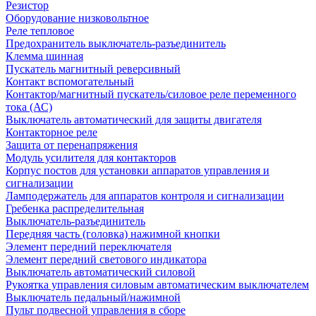
Резистор
Оборудование низковольтное
Реле тепловое
Предохранитель выключатель-разъединитель
Клемма шинная
Пускатель магнитный реверсивный
Контакт вспомогательный
Контактор/магнитный пускатель/силовое реле переменного
тока (АС)
Выключатель автоматический для защиты двигателя
Контакторное реле
Защита от перенапряжения
Модуль усилителя для контакторов
Корпус постов для установки аппаратов управления и
сигнализации
Ламподержатель для аппаратов контроля и сигнализации
Гребенка распределительная
Выключатель-разъединитель
Передняя часть (головка) нажимной кнопки
Элемент передний переключателя
Элемент передний светового индикатора
Выключатель автоматический силовой
Рукоятка управления силовым автоматическим выключателем
Выключатель педальный/нажимной
Пульт подвесной управления в сборе