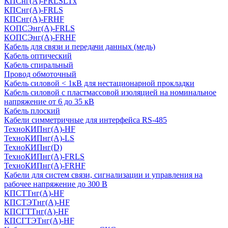
КПСнг(А)-FRLSLTx
КПСнг(А)-FRLS
КПСнг(А)-FRHF
КОПСЭнг(А)-FRLS
КОПСЭнг(А)-FRHF
Кабель для связи и передачи данных (медь)
Кабель оптический
Кабель спиральный
Провод обмоточный
Кабель силовой < 1кВ для нестационарной прокладки
Кабель силовой с пластмассовой изоляцией на номинальное
напряжение от 6 до 35 кВ
Кабель плоский
Кабели симметричные для интерфейса RS-485
ТеxноКИПнг(A)-HF
ТеxноКИПнг(A)-LS
ТеxноКИПнг(D)
ТехноКИПнг(A)-FRLS
ТехноКИПнг(A)-FRHF
Кабели для систем связи, сигнализации и управления на
рабочее напряжение до 300 В
КПСТТнг(A)-HF
КПСТЭТнг(A)-HF
КПСГТТнг(A)-HF
КПСГТЭТнг(A)-HF