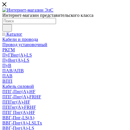
Интернет-магазин представительского класса
Каталог
Кабели и провода
Провод установочный
РКГМ
ПуГВнг(А)-LS
ПуВнг(А)-LS
ПуВ
ПАВ/АПВ
ПАВ
ВПП
Кабель силовой
ППГ-Пнг(А)-HF
ППГ-Пнг(А)-FRHF
ППГнг(А)-HF
ППГнг(А)-FRHF
ППГ Пнг(А)-HF
ВВГ-Пнг-LS(А)
ВВГ-Пнг(А)-LSLTx
ВВГ-Пнг(А)-LS