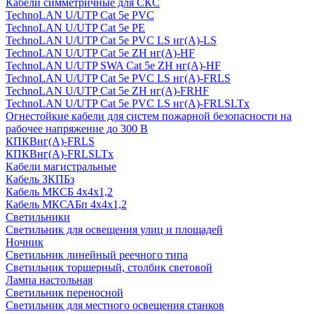
Кабели симметричные для СКС
TechnoLAN U/UTP Cat 5e PVC
TechnoLAN U/UTP Cat 5e PE
TechnoLAN U/UTP Cat 5e PVC LS нг(A)-LS
TechnoLAN U/UTP Cat 5e ZH нг(A)-HF
TechnoLAN U/UTP SWA Cat 5e ZH нг(A)-HF
TechnoLAN U/UTP Cat 5e PVC LS нг(A)-FRLS
TechnoLAN U/UTP Cat 5e ZH нг(A)-FRHF
TechnoLAN U/UTP Cat 5e PVC LS нг(A)-FRLSLTx
Огнестойкие кабели для систем пожарной безопасности на
рабочее напряжение до 300 В
КПКВнг(A)-FRLS
КПКВнг(A)-FRLSLTx
Кабели магистральные
Кабель ЗКПБз
Кабель МКСБ 4х4х1,2
Кабель МКСАБп 4х4х1,2
Светильники
Светильник для освещения улиц и площадей
Ночник
Светильник линейный реечного типа
Светильник торшерный, столбик световой
Лампа настольная
Светильник переносной
Светильник для местного освещения станков