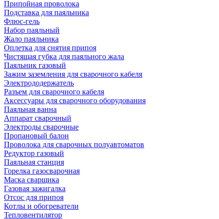
Припойная проволока
Подставка для паяльника
Флюс-гель
Набор паяльный
Жало паяльника
Оплетка для снятия припоя
Чистящая губка для паяльного жала
Паяльник газовый
Зажим заземления для сварочного кабеля
Электрододержатель
Разъем для сварочного кабеля
Аксессуары для сварочного оборудования
Паяльная ванна
Аппарат сварочный
Электроды сварочные
Пропановый балон
Проволока для сварочных полуавтоматов
Редуктор газовый
Паяльная станция
Горелка газосварочная
Маска сварщика
Газовая зажигалка
Отсос для припоя
Котлы и обогреватели
Тепловентилятор