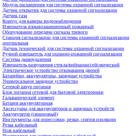
Модуль расширения для системы охранной сигнализации
Датчик открытия для системы охранной сигнализации
Датчик газа
Корпус для камеры видеонаблюдения
Извещатель взрывозащищенный пожарный
Оборудование передачи сигнала тревоги
Станция сигнализации для системы охранной сигнализации
центральная
Датчик технический для системы охранной сигнализации
Ручной извещатель для охранно-пожарной сигнализации
Система дымоудаления
Извещатель разрушения стекла/вибрации/сейсмический
Электрическое устройство открывания дверей
Батарейки, аккумуляторы, зарядные устройства
Универсальное зарядное устройство
Сетевой шнур питания
Блок питания сетевой для бытовой электроники
Гальванический элемент
Батарея аккумуляторная
Аксессуары для аккумуляторов и зарядных устройств
Аккумулятор (свинцовый)
Инструменты для опрессовки, резки, снятия изоляции
Резак кабельный
Нож кабельный
Инструмент для снятия изоляции кабельный