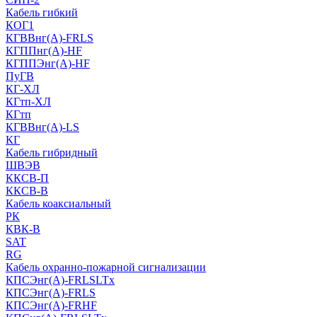
Кабель гибкий
КОГ1
КГВВнг(А)-FRLS
КГППнг(A)-HF
КГППЭнг(A)-HF
ПуГВ
КГ-ХЛ
КГтп-ХЛ
КГтп
КГВВнг(А)-LS
КГ
Кабель гибридный
ШВЭВ
ККСВ-П
ККСВ-В
Кабель коаксиальный
РК
КВК-В
SAT
RG
Кабель охранно-пожарной сигнализации
КПСЭнг(А)-FRLSLTx
КПСЭнг(А)-FRLS
КПСЭнг(А)-FRHF