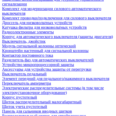
сигнализации
Комплект для модернизации силового автоматического
выключателя
Комплект проводки/подключения для силового выключателя
Дроссель для низковольтных устройств
Катушка фильтра для низковольтных устройств
Радиоэлектронные элементы
Корпус для автоматического выключателя (защиты двигателя)
Выключатель, джойстик
Модуль сигнальной колонны оптический
Кронштейн настенный для сигнальной колонны
Контактор постоянного тока
Разделитель фаз для автоматических выключателей
Устройство микропроцессорной защиты
Аксессуары для устройства защиты от перегрузки
Выключатель педальный
Элемент передний для педального/нажимного выключателя
Переключатель амперметра
Электрические распределительные системы (в том числе
электроустановочное оборудование)
Корпус пустотелый
Щиток распределительный малогабаритный
Щиток учета пустотелый
Панель для сальников вводных щитков
Распределительный щиток для стройплощадки