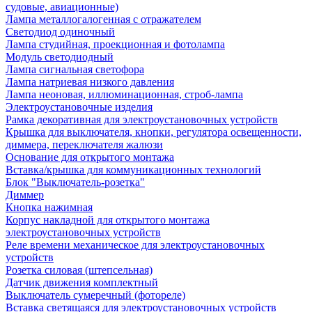
судовые, авиационные)
Лампа металлогалогенная с отражателем
Светодиод одиночный
Лампа студийная, проекционная и фотолампа
Модуль светодиодный
Лампа сигнальная светофора
Лампа натриевая низкого давления
Лампа неоновая, иллюминационная, строб-лампа
Электроустановочные изделия
Рамка декоративная для электроустановочных устройств
Крышка для выключателя, кнопки, регулятора освещенности,
диммера, переключателя жалюзи
Основание для открытого монтажа
Вставка/крышка для коммуникационных технологий
Блок "Выключатель-розетка"
Диммер
Кнопка нажимная
Корпус накладной для открытого монтажа
электроустановочных устройств
Реле времени механическое для электроустановочных
устройств
Розетка силовая (штепсельная)
Датчик движения комплектный
Выключатель сумеречный (фотореле)
Вставка светящаяся для электроустановочных устройств