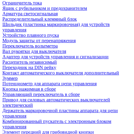
Ограничитель тока
Ящик с рубильником и предохранителем
Арматура светосигнальная
Распределительный клеммный блок
Шильдик (пластинка маркировочная) для устройств
управления
Устройство плавного пуска
Модуль защиты от перенапряжения
Переключатель вольтметра
Вал рукоятки для выключателя
Адаптер для устройств управления и сигнализации
Расцепитель независимый
Переходник на DIN рейку
Контакт автоматического выключателя дополнительный
Зуммер
Потенциометр для аппарата цепи управления
Кнопка нажимная в сборе
Управляющий переключатель в сборе
Привод для силовых автоматических выключателей
электрический
Держатель маркировочной пластины аппарата для цепи
управления
Комбинированный пускатель с электронным блоком
управления
Элемент передний для грибовидной кнопки