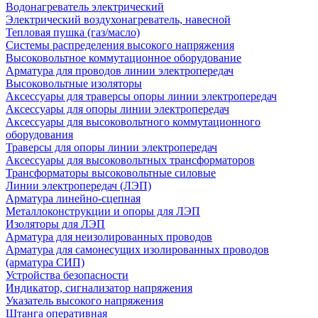
Водонагреватель электрический
Электрический воздухонагреватель, навесной
Тепловая пушка (газ/масло)
Системы распределения высокого напряжения
Высоковольтное коммутационное оборудование
Арматура для проводов линии электропередач
Высоковольтные изоляторы
Аксессуары для траверсы опоры линии электропередач
Аксессуары для опоры линии электропередач
Аксессуары для высоковольтного коммутационного
оборудования
Траверсы для опоры линии электропередач
Аксессуары для высоковольтных трансформаторов
Трансформаторы высоковольтные силовые
Линии электропередач (ЛЭП)
Арматура линейно-сцепная
Металлоконструкции и опоры для ЛЭП
Изоляторы для ЛЭП
Арматура для неизолированных проводов
Арматура для самонесущих изолированных проводов
(арматура СИП)
Устройства безопасности
Индикатор, сигнализатор напряжения
Указатель высокого напряжения
Штанга оперативная