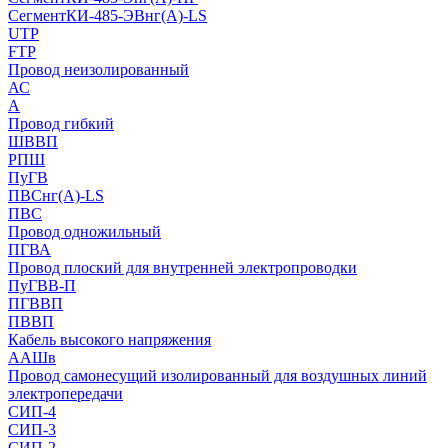
СегментКИ-485-ЭВнг(А)-LS
UTP
FTP
Провод неизолированный
АС
А
Провод гибкий
ШВВП
РПШ
ПуГВ
ПВСнг(А)-LS
ПВС
Провод одножильный
ПГВА
Провод плоский для внутренней электропроводки
ПуГВВ-П
ПГВВП
ПВВП
Кабель высокого напряжения
ААШв
Провод самонесущий изолированный для воздушных линий
электропередачи
СИП-4
СИП-3
СИП-2