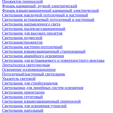
Прожектор переносной
Фонарь карманный, ручной электрический
Фонарь взрывозащищенный карманный электрический
Светильник накладной потолочный и настенный
Светильник встраиваемый потолочный и настенный
Светильник направленного света
Светильник пылевлагозащищенный
Светильник для высоких пролетов
Светильник подвесной
Светильник/прожектор
Светильник настенно-потолочный
Светильник взрывозащищенный стационарный
Светильник аварийного освещения
Светильник для встраиваемого и поверхностного монтажа
Лента/полоса светодиодная
Освещение иллюминационное
Потолочный/настенный светильник
Указатель световой
Светильник для стройплощадок
Светильники для линейных систем освещения
Светильник ориентации
Светильник грунтовый
Светильник взрывозащищенный переносной
Светильник для освещения туннелей
Светильник напольный