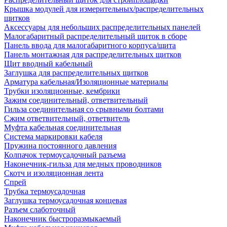
Крышка модулей для измерительных/распределительных
щитков
Аксессуары для небольших распределительных панелей
Малогабаритный распределительный щиток в сборе
Панель ввода для малогабаритного корпуса/щита
Панель монтажная для распределительных щитков
Щит вводный кабельный
Заглушка для распределительных щитков
Арматура кабельная/Изоляционные материалы
Трубки изоляционные, кембрики
Зажим соединительный, ответвительный
Гильза соединительная со срывными болтами
Сжим ответвительный, ответвитель
Муфта кабельная соединительная
Система маркировки кабеля
Пружина постоянного давления
Колпачок термоусадочный разъема
Наконечник-гильза для медных проводников
Скотч и изоляционная лента
Спрей
Трубка термоусадочная
Заглушка термоусадочная концевая
Разъем слаботочный
Наконечник быстроразмыкаемый