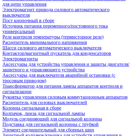
для цепи управления
Электромагнит привода силового автоматического
выключателя
Пост кнопочный в сборе
Источник питания переменного/постоянного тока
универсальный
Реле контроля температуры (термисторное реле)
Расцепитель минимального напряжения
Шасси силового автоматического выключателя
Контактор/магнитный пускатель для конденсаторов
Электромагниты
Аксессуары для устройства управления и защиты двигателя/
защитного и управляющего устройства
Аксессуары для выключателя аварийной остановки (с
тросовым приводом)
Трансформатор для питания лампы аппаратов контроля и
сигнализации
Рукоятка управления силовым коммутационным аппаратом
Расцепитель для силовых выключателей
Колонна сигнальная в сборе
Колпачок, линза для сигнальной лампы
Модуль соединяющий для сигнальной колонны
Подставка для сигнальной колонны с трубкой
Элемент соединительный для сборных шин
Защитный колпачок/крышка для устройств управления и