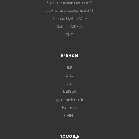
Лампы накаливания е14
Лампы светодиодные е14
Провод ПуВнг(А)-LS
Кабель МКЭШ
СИП
БРЕНДЫ
IEK
DKC
EKF
DEKraft
Systeme Electric
Бастион
CHINT
ПОМОЩЬ