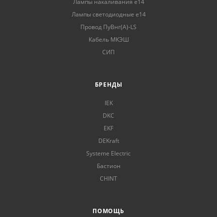
Лампы накаливания е14
Лампы светодиодные е14
Провод ПуВнг(А)-LS
Кабель МКЭШ
СИП
БРЕНДЫ
IEK
DKC
EKF
DEKraft
Systeme Electric
Бастион
CHINT
ПОМОЩЬ