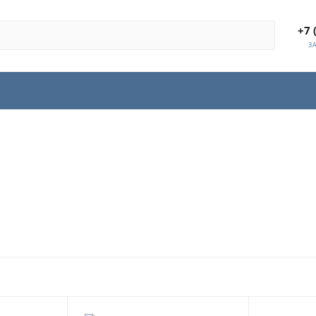
+7 
З