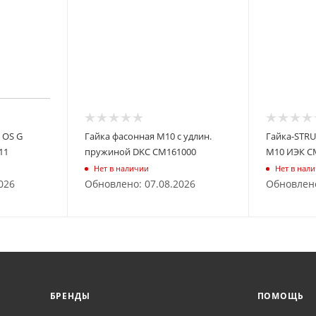
 OS G
Гайка фасонная М10 с удлин.
Гайка-STRU
11
пружиной DKC CM161000
М10 ИЭК C
Нет в наличии
Нет в нал
026
Обновлено: 07.08.2026
Обновлено
БРЕНДЫ
ПОМОЩЬ