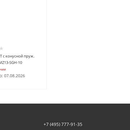
T с конусной пруж.
MZ13-SGH-10
ичии
: 07.08.2026
+7 (495) 777-91-35