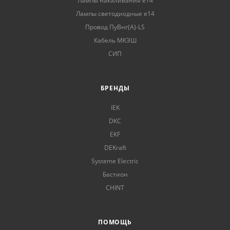
Лампы накаливания е14
Лампы светодиодные е14
Провод ПуВнг(А)-LS
Кабель МКЭШ
СИП
БРЕНДЫ
IEK
DKC
EKF
DEKraft
Systeme Electric
Бастион
CHINT
ПОМОЩЬ