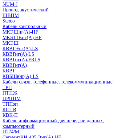
NUM-J
Провод акустический
ШВПМ
Stereo
Кабель контрольный
МКЭШнг(A)-HF
МКЭШВнг(А)-HF
МКЭШ
КВВГЭнг(А)-LS
КВВГнг(А)-LS
КВВГнг(А)-FRLS
КВВГнг(А)
КВВГ
КВБШвнг(А)-LS
Кабели связи, телефонные, телекоммуникационные
ТРП
ПТПЖ
ПРППМ
ТППэп
КСПВ
КВК-П
Кабель информационный для передачи данных,
компьютерный
П274/М
СегментКИ-485-Энг(А)-HF