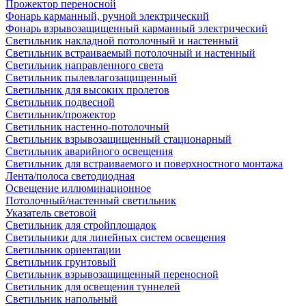
Прожектор переносной
Фонарь карманный, ручной электрический
Фонарь взрывозащищенный карманный электрический
Светильник накладной потолочный и настенный
Светильник встраиваемый потолочный и настенный
Светильник направленного света
Светильник пылевлагозащищенный
Светильник для высоких пролетов
Светильник подвесной
Светильник/прожектор
Светильник настенно-потолочный
Светильник взрывозащищенный стационарный
Светильник аварийного освещения
Светильник для встраиваемого и поверхностного монтажа
Лента/полоса светодиодная
Освещение иллюминационное
Потолочный/настенный светильник
Указатель световой
Светильник для стройплощадок
Светильники для линейных систем освещения
Светильник ориентации
Светильник грунтовый
Светильник взрывозащищенный переносной
Светильник для освещения туннелей
Светильник напольный