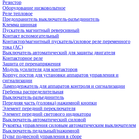
Резистор
Оборудование низковольтное
Реле тепловое
Предохранитель выключатель-разъединитель
Клемма шинная
Пускатель магнитный реверсивный
Контакт вспомогательный
Контактор/магнитный пускатель/силовое реле переменного
тока (АС)
Выключатель автоматический для защиты двигателя
Контакторное реле
Защита от перенапряжения
Модуль усилителя для контакторов
Корпус постов для установки аппаратов управления и
сигнализации
Ламподержатель для аппаратов контроля и сигнализации
Гребенка распределительная
Выключатель-разъединитель
Передняя часть (головка) нажимной кнопки
Элемент передний переключателя
Элемент передний светового индикатора
Выключатель автоматический силовой
Рукоятка управления силовым автоматическим выключателем
Выключатель педальный/нажимной
Пульт подвесной управления в сборе