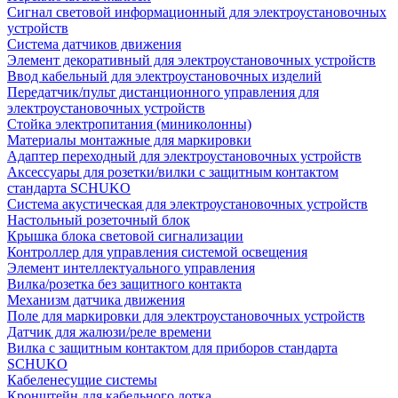
Сигнал световой информационный для электроустановочных
устройств
Система датчиков движения
Элемент декоративный для электроустановочных устройств
Ввод кабельный для электроустановочных изделий
Передатчик/пульт дистанционного управления для
электроустановочных устройств
Стойка электропитания (миниколонны)
Материалы монтажные для маркировки
Адаптер переходный для электроустановочных устройств
Аксессуары для розетки/вилки с защитным контактом
стандарта SCHUKO
Система акустическая для электроустановочных устройств
Настольный розеточный блок
Крышка блока световой сигнализации
Контроллер для управления системой освещения
Элемент интеллектуального управления
Вилка/розетка без защитного контакта
Механизм датчика движения
Поле для маркировки для электроустановочных устройств
Датчик для жалюзи/реле времени
Вилка с защитным контактом для приборов стандарта
SCHUKO
Кабеленесущие системы
Кронштейн для кабельного лотка