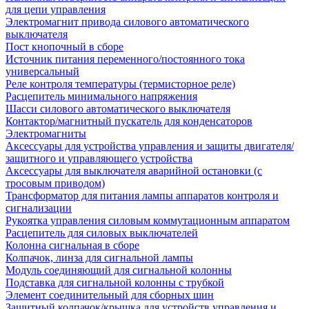
для цепи управления
Электромагнит привода силового автоматического
выключателя
Пост кнопочный в сборе
Источник питания переменного/постоянного тока
универсальный
Реле контроля температуры (термисторное реле)
Расцепитель минимального напряжения
Шасси силового автоматического выключателя
Контактор/магнитный пускатель для конденсаторов
Электромагниты
Аксессуары для устройства управления и защиты двигателя/
защитного и управляющего устройства
Аксессуары для выключателя аварийной остановки (с
тросовым приводом)
Трансформатор для питания лампы аппаратов контроля и
сигнализации
Рукоятка управления силовым коммутационным аппаратом
Расцепитель для силовых выключателей
Колонна сигнальная в сборе
Колпачок, линза для сигнальной лампы
Модуль соединяющий для сигнальной колонны
Подставка для сигнальной колонны с трубкой
Элемент соединительный для сборных шин
Защитный колпачок/крышка для устройств управления и