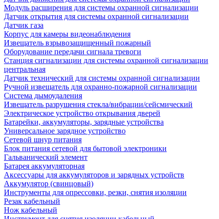
Модуль расширения для системы охранной сигнализации
Датчик открытия для системы охранной сигнализации
Датчик газа
Корпус для камеры видеонаблюдения
Извещатель взрывозащищенный пожарный
Оборудование передачи сигнала тревоги
Станция сигнализации для системы охранной сигнализации
центральная
Датчик технический для системы охранной сигнализации
Ручной извещатель для охранно-пожарной сигнализации
Система дымоудаления
Извещатель разрушения стекла/вибрации/сейсмический
Электрическое устройство открывания дверей
Батарейки, аккумуляторы, зарядные устройства
Универсальное зарядное устройство
Сетевой шнур питания
Блок питания сетевой для бытовой электроники
Гальванический элемент
Батарея аккумуляторная
Аксессуары для аккумуляторов и зарядных устройств
Аккумулятор (свинцовый)
Инструменты для опрессовки, резки, снятия изоляции
Резак кабельный
Нож кабельный
Инструмент для снятия изоляции кабельный