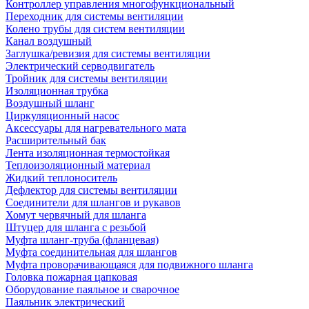
Контроллер управления многофункциональный
Переходник для системы вентиляции
Колено трубы для систем вентиляции
Канал воздушный
Заглушка/ревизия для системы вентиляции
Электрический серводвигатель
Тройник для системы вентиляции
Изоляционная трубка
Воздушный шланг
Циркуляционный насос
Аксессуары для нагревательного мата
Расширительный бак
Лента изоляционная термостойкая
Теплоизоляционный материал
Жидкий теплоноситель
Дефлектор для системы вентиляции
Соединители для шлангов и рукавов
Хомут червячный для шланга
Штуцер для шланга с резьбой
Муфта шланг-труба (фланцевая)
Муфта соединительная для шлангов
Муфта проворачивающаяся для подвижного шланга
Головка пожарная цапковая
Оборудование паяльное и сварочное
Паяльник электрический