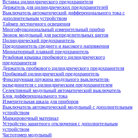
Вставка цилиндрического предохранителя
Держатель для цилиндрических предохранителей
Выключатель автоматический дифференциального тока с
дополнительным устройством
Таймер лестничного освещения
Многофункциональный измерительный прибор
Звонок модульный для распределительных щитов
Цилиндрический предохранитель
Предохранитель среднего и высокого напряжения
Миниатюрный плавкий предохранитель
Резьбовая крышка пробкового цилиндрического
предохранителя
Держатель пробкового цилиндрического предохранителя
Пробковый цилиндрический предохранитель
Фиксирующая пружина модульного выключателя-
разъединителя с цилиндрическим предохранителем
Селективный модульный автоматический выключатель
Блок дифференциального тока
Измерительная шкала для приборов
Выключатель автоматический модульный с дополнительным
устройством
Маркировочный материал
Устройство защитного отключения с дополнительным
устройством
Частотомер модульный