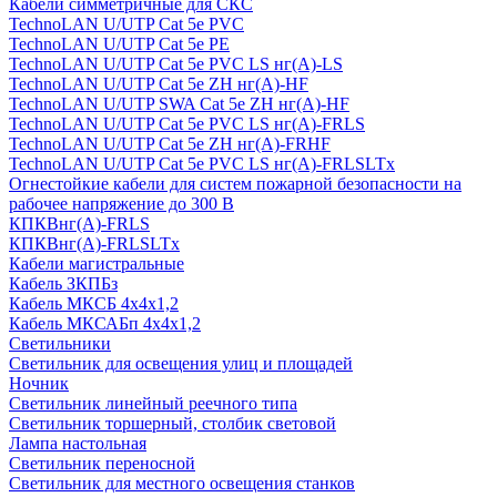
Кабели симметричные для СКС
TechnoLAN U/UTP Cat 5e PVC
TechnoLAN U/UTP Cat 5e PE
TechnoLAN U/UTP Cat 5e PVC LS нг(A)-LS
TechnoLAN U/UTP Cat 5e ZH нг(A)-HF
TechnoLAN U/UTP SWA Cat 5e ZH нг(A)-HF
TechnoLAN U/UTP Cat 5e PVC LS нг(A)-FRLS
TechnoLAN U/UTP Cat 5e ZH нг(A)-FRHF
TechnoLAN U/UTP Cat 5e PVC LS нг(A)-FRLSLTx
Огнестойкие кабели для систем пожарной безопасности на
рабочее напряжение до 300 В
КПКВнг(A)-FRLS
КПКВнг(A)-FRLSLTx
Кабели магистральные
Кабель ЗКПБз
Кабель МКСБ 4х4х1,2
Кабель МКСАБп 4х4х1,2
Светильники
Светильник для освещения улиц и площадей
Ночник
Светильник линейный реечного типа
Светильник торшерный, столбик световой
Лампа настольная
Светильник переносной
Светильник для местного освещения станков