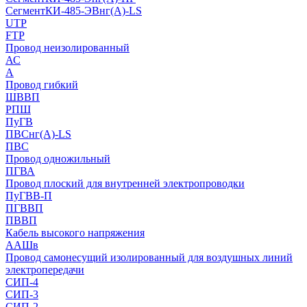
СегментКИ-485-ЭВнг(А)-LS
UTP
FTP
Провод неизолированный
АС
А
Провод гибкий
ШВВП
РПШ
ПуГВ
ПВСнг(А)-LS
ПВС
Провод одножильный
ПГВА
Провод плоский для внутренней электропроводки
ПуГВВ-П
ПГВВП
ПВВП
Кабель высокого напряжения
ААШв
Провод самонесущий изолированный для воздушных линий
электропередачи
СИП-4
СИП-3
СИП-2