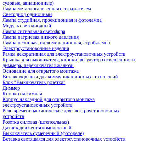
судовые, авиационные)
Лампа металлогалогенная с отражателем
Светодиод одиночный
Лампа студийная, проекционная и фотолампа
Модуль светодиодный
Лампа сигнальная светофора
Лампа натриевая низкого давления
Лампа неоновая, иллюминационная, строб-лампа
Электроустановочные изделия
Рамка декоративная для электроустановочных устройств
Крышка для выключателя, кнопки, регулятора освещенности,
диммера, переключателя жалюзи
Основание для открытого монтажа
Вставка/крышка для коммуникационных технологий
Блок "Выключатель-розетка"
Диммер
Кнопка нажимная
Корпус накладной для открытого монтажа
электроустановочных устройств
Реле времени механическое для электроустановочных
устройств
Розетка силовая (штепсельная)
Датчик движения комплектный
Выключатель сумеречный (фотореле)
Вставка светящаяся для электроустановочных устройств