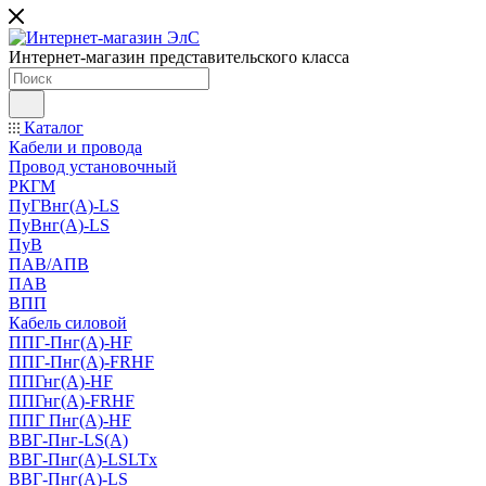
Интернет-магазин представительского класса
Каталог
Кабели и провода
Провод установочный
РКГМ
ПуГВнг(А)-LS
ПуВнг(А)-LS
ПуВ
ПАВ/АПВ
ПАВ
ВПП
Кабель силовой
ППГ-Пнг(А)-HF
ППГ-Пнг(А)-FRHF
ППГнг(А)-HF
ППГнг(А)-FRHF
ППГ Пнг(А)-HF
ВВГ-Пнг-LS(А)
ВВГ-Пнг(А)-LSLTx
ВВГ-Пнг(А)-LS