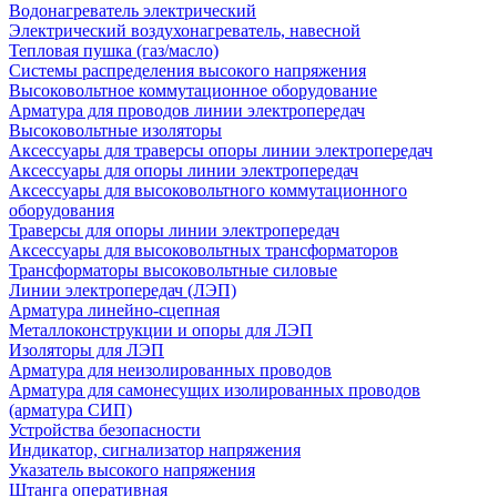
Водонагреватель электрический
Электрический воздухонагреватель, навесной
Тепловая пушка (газ/масло)
Системы распределения высокого напряжения
Высоковольтное коммутационное оборудование
Арматура для проводов линии электропередач
Высоковольтные изоляторы
Аксессуары для траверсы опоры линии электропередач
Аксессуары для опоры линии электропередач
Аксессуары для высоковольтного коммутационного
оборудования
Траверсы для опоры линии электропередач
Аксессуары для высоковольтных трансформаторов
Трансформаторы высоковольтные силовые
Линии электропередач (ЛЭП)
Арматура линейно-сцепная
Металлоконструкции и опоры для ЛЭП
Изоляторы для ЛЭП
Арматура для неизолированных проводов
Арматура для самонесущих изолированных проводов
(арматура СИП)
Устройства безопасности
Индикатор, сигнализатор напряжения
Указатель высокого напряжения
Штанга оперативная