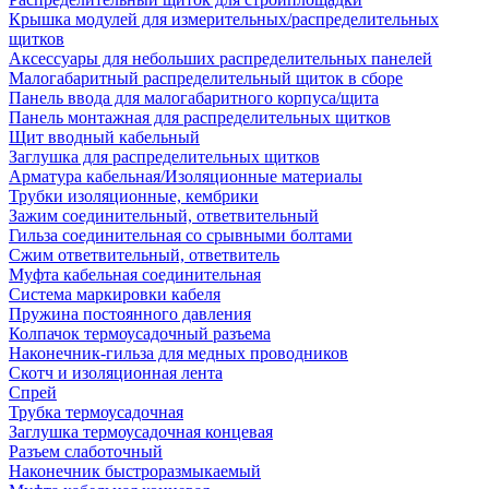
Крышка модулей для измерительных/распределительных
щитков
Аксессуары для небольших распределительных панелей
Малогабаритный распределительный щиток в сборе
Панель ввода для малогабаритного корпуса/щита
Панель монтажная для распределительных щитков
Щит вводный кабельный
Заглушка для распределительных щитков
Арматура кабельная/Изоляционные материалы
Трубки изоляционные, кембрики
Зажим соединительный, ответвительный
Гильза соединительная со срывными болтами
Сжим ответвительный, ответвитель
Муфта кабельная соединительная
Система маркировки кабеля
Пружина постоянного давления
Колпачок термоусадочный разъема
Наконечник-гильза для медных проводников
Скотч и изоляционная лента
Спрей
Трубка термоусадочная
Заглушка термоусадочная концевая
Разъем слаботочный
Наконечник быстроразмыкаемый