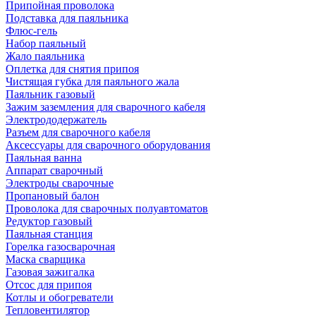
Припойная проволока
Подставка для паяльника
Флюс-гель
Набор паяльный
Жало паяльника
Оплетка для снятия припоя
Чистящая губка для паяльного жала
Паяльник газовый
Зажим заземления для сварочного кабеля
Электрододержатель
Разъем для сварочного кабеля
Аксессуары для сварочного оборудования
Паяльная ванна
Аппарат сварочный
Электроды сварочные
Пропановый балон
Проволока для сварочных полуавтоматов
Редуктор газовый
Паяльная станция
Горелка газосварочная
Маска сварщика
Газовая зажигалка
Отсос для припоя
Котлы и обогреватели
Тепловентилятор