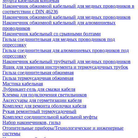
Муфта кабельная концевая
Наконечник обжимной кабельный для медных проводников в
соответствии с DIN 46236
Наконечник обжимной кабельный для медных проводников
Наконечник обжимной кабельный для алюминиевых
проводников
Наконечник кабельный со срывными болтами
Гильза соединительная для медных проводников под
опрессовку
Гильза соединительная для алюминиевых проводников под
опрессовку
Наконечник кабельный трубчатый для медных проводников
Ящик для хранения инструмента и термоусадочных трубок
Гильза соединительная обжимная
Гильза термоусадочная обжимная
Мастика кабельная
Лубрикант-гель для смазки кабеля
Клемма для подключения светильников
Аксессуары для герметизации кабеля
Комплект для ремонта оболочки кабеля
Рукав ремонтный термоусадочный
Комплект соединительной кабельной муфты
Набор наконечников, гильз
Отопительные приборы/Технологические и инженерные
системы