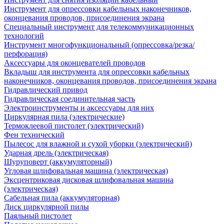
Инструмент для опрессовки кабельных наконечников,
оконцевания проводов, присоединения экрана
Специальный инструмент для телекоммуникационных
технологий
Инструмент многофункциональный (опрессовка/резка/
перфорация)
Аксессуары для оконцевателей проводов
Вкладыш для инструмента для опрессовки кабельных
наконечников, оконцевания проводов, присоединения экрана
Гидравлический привод
Гидравлическая соединительная часть
Электроинструменты и аксессуары для них
Циркулярная пила (электрические)
Термоклеевой пистолет (электрический)
Фен технический
Пылесос для влажной и сухой уборки (электрический)
Ударная дрель (электрическая)
Шуруповерт (аккумуляторный)
Угловая шлифовальная машина (электрическая)
Эксцентриковая дисковая шлифовальная машина
(электрическая)
Сабельная пила (аккумуляторная)
Диск циркулярной пилы
Паяльный пистолет