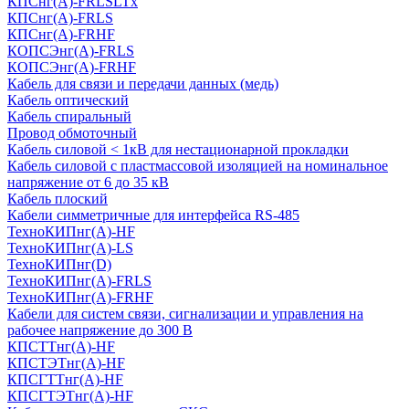
КПСнг(А)-FRLSLTx
КПСнг(А)-FRLS
КПСнг(А)-FRHF
КОПСЭнг(А)-FRLS
КОПСЭнг(А)-FRHF
Кабель для связи и передачи данных (медь)
Кабель оптический
Кабель спиральный
Провод обмоточный
Кабель силовой < 1кВ для нестационарной прокладки
Кабель силовой с пластмассовой изоляцией на номинальное
напряжение от 6 до 35 кВ
Кабель плоский
Кабели симметричные для интерфейса RS-485
ТеxноКИПнг(A)-HF
ТеxноКИПнг(A)-LS
ТеxноКИПнг(D)
ТехноКИПнг(A)-FRLS
ТехноКИПнг(A)-FRHF
Кабели для систем связи, сигнализации и управления на
рабочее напряжение до 300 В
КПСТТнг(A)-HF
КПСТЭТнг(A)-HF
КПСГТТнг(A)-HF
КПСГТЭТнг(A)-HF