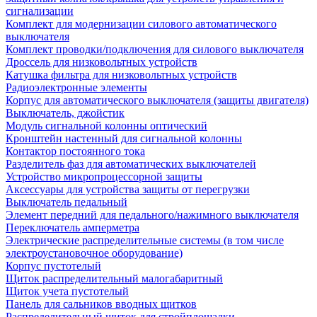
сигнализации
Комплект для модернизации силового автоматического
выключателя
Комплект проводки/подключения для силового выключателя
Дроссель для низковольтных устройств
Катушка фильтра для низковольтных устройств
Радиоэлектронные элементы
Корпус для автоматического выключателя (защиты двигателя)
Выключатель, джойстик
Модуль сигнальной колонны оптический
Кронштейн настенный для сигнальной колонны
Контактор постоянного тока
Разделитель фаз для автоматических выключателей
Устройство микропроцессорной защиты
Аксессуары для устройства защиты от перегрузки
Выключатель педальный
Элемент передний для педального/нажимного выключателя
Переключатель амперметра
Электрические распределительные системы (в том числе
электроустановочное оборудование)
Корпус пустотелый
Щиток распределительный малогабаритный
Щиток учета пустотелый
Панель для сальников вводных щитков
Распределительный щиток для стройплощадки