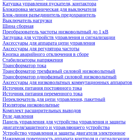
Катушка управления пускателя, контактора
Блокировка механическая для выключателя
Блок-линия разъединитель предохранитель
Выключатель нагрузки
Шина сборная
Преобразователь частоты низковольтный до 1 кВ
Заглушка для устройств управления и сигнализации
Аксессуары для аппарата цепи управления
Аксессуары для регулятора частоты
Кнопка аварийного отключения в сборе
Стабилизаторы напряжения
Трансформатор тока
Трансформатор трехфазный силовой низковольтный
Трансформатор однофазный силовой низковольтный
Аксессуары для низковольтных коммутационных аппаратов
Источник питания постоянного тока
Источник питания переменного тока
Переключатель для цепи управления, пакетный
Изоляторы низковольтные
Комплект расширительных выводов
Реле давления
Панель управления для устройства управления и защиты
двигателя/защитного и управляющего устройства
Устройство управления и защиты двигателя электронное
Нажимная поверхность аппарата контроля и сигнализации