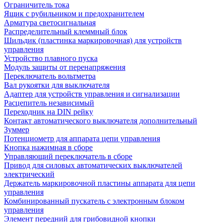
Ограничитель тока
Ящик с рубильником и предохранителем
Арматура светосигнальная
Распределительный клеммный блок
Шильдик (пластинка маркировочная) для устройств
управления
Устройство плавного пуска
Модуль защиты от перенапряжения
Переключатель вольтметра
Вал рукоятки для выключателя
Адаптер для устройств управления и сигнализации
Расцепитель независимый
Переходник на DIN рейку
Контакт автоматического выключателя дополнительный
Зуммер
Потенциометр для аппарата цепи управления
Кнопка нажимная в сборе
Управляющий переключатель в сборе
Привод для силовых автоматических выключателей
электрический
Держатель маркировочной пластины аппарата для цепи
управления
Комбинированный пускатель с электронным блоком
управления
Элемент передний для грибовидной кнопки