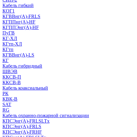
Кабель гибкий
КОГ1
КГВВнг(А)-FRLS
КГППнг(A)-HF
КГППЭнг(A)-HF
ПуГВ
КГ-ХЛ
КГтп-ХЛ
КГтп
КГВВнг(А)-LS
КГ
Кабель гибридный
ШВЭВ
ККСВ-П
ККСВ-В
Кабель коаксиальный
РК
КВК-В
SAT
RG
Кабель охранно-пожарной сигнализации
КПСЭнг(А)-FRLSLTx
КПСЭнг(А)-FRLS
КПСЭнг(А)-FRHF