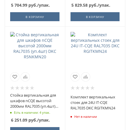
5 704.99
руб.
/упак.
5 829.58
руб.
/упак.
В КОРЗИНУ
В КОРЗИНУ
Стойка вертикальная для
Комплект вертикальных
шкафов nCQE высотой
стоек для 24U IT-CQE
2000мм RAL7035 (уп.4шт)
RAL7035 DKC RGITKMN24
DKC R5NKMN20
Есть в наличии: 4 упак.
Нет в наличии
6 251.09
руб.
/упак.