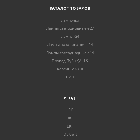
КАТАЛОГ ТОВАРОВ
Лампочки
Лампы светодиодные е27
Лампы G4
Лампы накаливания е14
Лампы светодиодные е14
Провод ПуВнг(А)-LS
Кабель МКЭШ
СИП
БРЕНДЫ
IEK
DKC
EKF
DEKraft