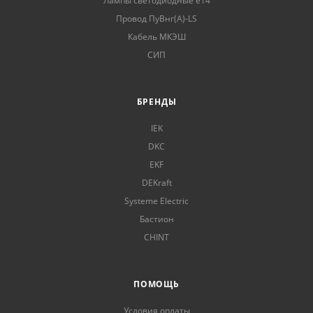
Лампы светодиодные е14
Провод ПуВнг(А)-LS
Кабель МКЭШ
СИП
БРЕНДЫ
IEK
DKC
EKF
DEKraft
Systeme Electric
Бастион
CHINT
ПОМОЩЬ
Условия оплаты