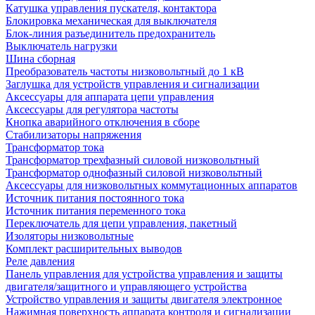
Катушка управления пускателя, контактора
Блокировка механическая для выключателя
Блок-линия разъединитель предохранитель
Выключатель нагрузки
Шина сборная
Преобразователь частоты низковольтный до 1 кВ
Заглушка для устройств управления и сигнализации
Аксессуары для аппарата цепи управления
Аксессуары для регулятора частоты
Кнопка аварийного отключения в сборе
Стабилизаторы напряжения
Трансформатор тока
Трансформатор трехфазный силовой низковольтный
Трансформатор однофазный силовой низковольтный
Аксессуары для низковольтных коммутационных аппаратов
Источник питания постоянного тока
Источник питания переменного тока
Переключатель для цепи управления, пакетный
Изоляторы низковольтные
Комплект расширительных выводов
Реле давления
Панель управления для устройства управления и защиты
двигателя/защитного и управляющего устройства
Устройство управления и защиты двигателя электронное
Нажимная поверхность аппарата контроля и сигнализации