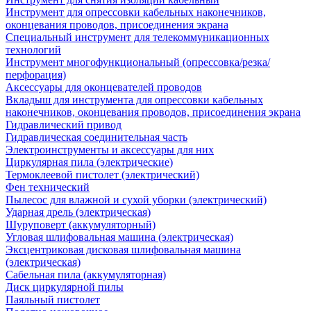
Инструмент для опрессовки кабельных наконечников,
оконцевания проводов, присоединения экрана
Специальный инструмент для телекоммуникационных
технологий
Инструмент многофункциональный (опрессовка/резка/
перфорация)
Аксессуары для оконцевателей проводов
Вкладыш для инструмента для опрессовки кабельных
наконечников, оконцевания проводов, присоединения экрана
Гидравлический привод
Гидравлическая соединительная часть
Электроинструменты и аксессуары для них
Циркулярная пила (электрические)
Термоклеевой пистолет (электрический)
Фен технический
Пылесос для влажной и сухой уборки (электрический)
Ударная дрель (электрическая)
Шуруповерт (аккумуляторный)
Угловая шлифовальная машина (электрическая)
Эксцентриковая дисковая шлифовальная машина
(электрическая)
Сабельная пила (аккумуляторная)
Диск циркулярной пилы
Паяльный пистолет