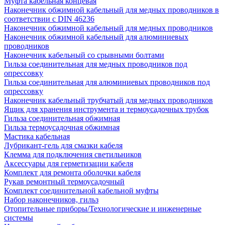
Муфта кабельная концевая
Наконечник обжимной кабельный для медных проводников в
соответствии с DIN 46236
Наконечник обжимной кабельный для медных проводников
Наконечник обжимной кабельный для алюминиевых
проводников
Наконечник кабельный со срывными болтами
Гильза соединительная для медных проводников под
опрессовку
Гильза соединительная для алюминиевых проводников под
опрессовку
Наконечник кабельный трубчатый для медных проводников
Ящик для хранения инструмента и термоусадочных трубок
Гильза соединительная обжимная
Гильза термоусадочная обжимная
Мастика кабельная
Лубрикант-гель для смазки кабеля
Клемма для подключения светильников
Аксессуары для герметизации кабеля
Комплект для ремонта оболочки кабеля
Рукав ремонтный термоусадочный
Комплект соединительной кабельной муфты
Набор наконечников, гильз
Отопительные приборы/Технологические и инженерные
системы