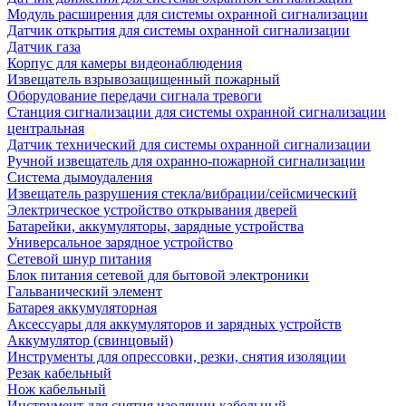
Модуль расширения для системы охранной сигнализации
Датчик открытия для системы охранной сигнализации
Датчик газа
Корпус для камеры видеонаблюдения
Извещатель взрывозащищенный пожарный
Оборудование передачи сигнала тревоги
Станция сигнализации для системы охранной сигнализации
центральная
Датчик технический для системы охранной сигнализации
Ручной извещатель для охранно-пожарной сигнализации
Система дымоудаления
Извещатель разрушения стекла/вибрации/сейсмический
Электрическое устройство открывания дверей
Батарейки, аккумуляторы, зарядные устройства
Универсальное зарядное устройство
Сетевой шнур питания
Блок питания сетевой для бытовой электроники
Гальванический элемент
Батарея аккумуляторная
Аксессуары для аккумуляторов и зарядных устройств
Аккумулятор (свинцовый)
Инструменты для опрессовки, резки, снятия изоляции
Резак кабельный
Нож кабельный
Инструмент для снятия изоляции кабельный