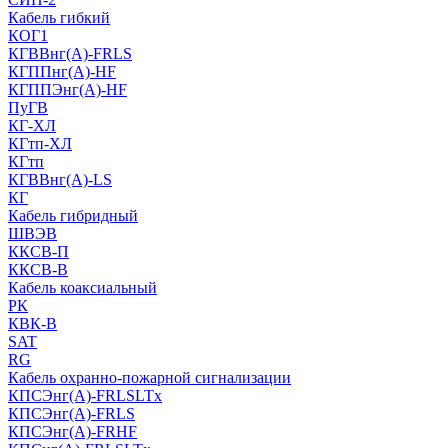
Кабель гибкий
КОГ1
КГВВнг(А)-FRLS
КГППнг(A)-HF
КГППЭнг(A)-HF
ПуГВ
КГ-ХЛ
КГтп-ХЛ
КГтп
КГВВнг(А)-LS
КГ
Кабель гибридный
ШВЭВ
ККСВ-П
ККСВ-В
Кабель коаксиальный
РК
КВК-В
SAT
RG
Кабель охранно-пожарной сигнализации
КПСЭнг(А)-FRLSLTx
КПСЭнг(А)-FRLS
КПСЭнг(А)-FRHF