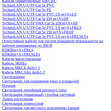
Кабели симметричные для СКС
TechnoLAN U/UTP Cat 5e PVC
TechnoLAN U/UTP Cat 5e PE
TechnoLAN U/UTP Cat 5e PVC LS нг(A)-LS
TechnoLAN U/UTP Cat 5e ZH нг(A)-HF
TechnoLAN U/UTP SWA Cat 5e ZH нг(A)-HF
TechnoLAN U/UTP Cat 5e PVC LS нг(A)-FRLS
TechnoLAN U/UTP Cat 5e ZH нг(A)-FRHF
TechnoLAN U/UTP Cat 5e PVC LS нг(A)-FRLSLTx
Огнестойкие кабели для систем пожарной безопасности на
рабочее напряжение до 300 В
КПКВнг(A)-FRLS
КПКВнг(A)-FRLSLTx
Кабели магистральные
Кабель ЗКПБз
Кабель МКСБ 4х4х1,2
Кабель МКСАБп 4х4х1,2
Светильники
Светильник для освещения улиц и площадей
Ночник
Светильник линейный реечного типа
Светильник торшерный, столбик световой
Лампа настольная
Светильник переносной
Светильник для местного освещения станков