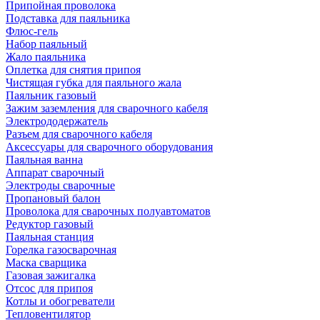
Припойная проволока
Подставка для паяльника
Флюс-гель
Набор паяльный
Жало паяльника
Оплетка для снятия припоя
Чистящая губка для паяльного жала
Паяльник газовый
Зажим заземления для сварочного кабеля
Электрододержатель
Разъем для сварочного кабеля
Аксессуары для сварочного оборудования
Паяльная ванна
Аппарат сварочный
Электроды сварочные
Пропановый балон
Проволока для сварочных полуавтоматов
Редуктор газовый
Паяльная станция
Горелка газосварочная
Маска сварщика
Газовая зажигалка
Отсос для припоя
Котлы и обогреватели
Тепловентилятор