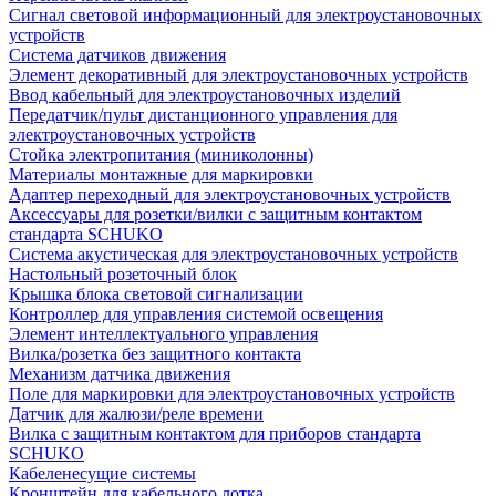
Сигнал световой информационный для электроустановочных
устройств
Система датчиков движения
Элемент декоративный для электроустановочных устройств
Ввод кабельный для электроустановочных изделий
Передатчик/пульт дистанционного управления для
электроустановочных устройств
Стойка электропитания (миниколонны)
Материалы монтажные для маркировки
Адаптер переходный для электроустановочных устройств
Аксессуары для розетки/вилки с защитным контактом
стандарта SCHUKO
Система акустическая для электроустановочных устройств
Настольный розеточный блок
Крышка блока световой сигнализации
Контроллер для управления системой освещения
Элемент интеллектуального управления
Вилка/розетка без защитного контакта
Механизм датчика движения
Поле для маркировки для электроустановочных устройств
Датчик для жалюзи/реле времени
Вилка с защитным контактом для приборов стандарта
SCHUKO
Кабеленесущие системы
Кронштейн для кабельного лотка