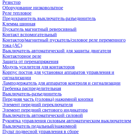
Резистор
Оборудование низковольтное
Реле тепловое
Предохранитель выключатель-разъединитель
Клемма шинная
Пускатель магнитный реверсивный
Контакт вспомогательный
Контактор/магнитный пускатель/силовое реле переменного
тока (АС)
Выключатель автоматический для защиты двигателя
Контакторное реле
Защита от перенапряжения
Модуль усилителя для контакторов
Корпус постов для установки аппаратов управления и
сигнализации
Ламподержатель для аппаратов контроля и сигнализации
Гребенка распределительная
Выключатель-разъединитель
Передняя часть (головка) нажимной кнопки
Элемент передний переключателя
Элемент передний светового индикатора
Выключатель автоматический силовой
Рукоятка управления силовым автоматическим выключателем
Выключатель педальный/нажимной
Пульт подвесной управления в сборе