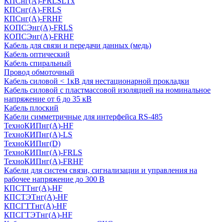
КПСнг(А)-FRLSLTx
КПСнг(А)-FRLS
КПСнг(А)-FRHF
КОПСЭнг(А)-FRLS
КОПСЭнг(А)-FRHF
Кабель для связи и передачи данных (медь)
Кабель оптический
Кабель спиральный
Провод обмоточный
Кабель силовой < 1кВ для нестационарной прокладки
Кабель силовой с пластмассовой изоляцией на номинальное
напряжение от 6 до 35 кВ
Кабель плоский
Кабели симметричные для интерфейса RS-485
ТеxноКИПнг(A)-HF
ТеxноКИПнг(A)-LS
ТеxноКИПнг(D)
ТехноКИПнг(A)-FRLS
ТехноКИПнг(A)-FRHF
Кабели для систем связи, сигнализации и управления на
рабочее напряжение до 300 В
КПСТТнг(A)-HF
КПСТЭТнг(A)-HF
КПСГТТнг(A)-HF
КПСГТЭТнг(A)-HF