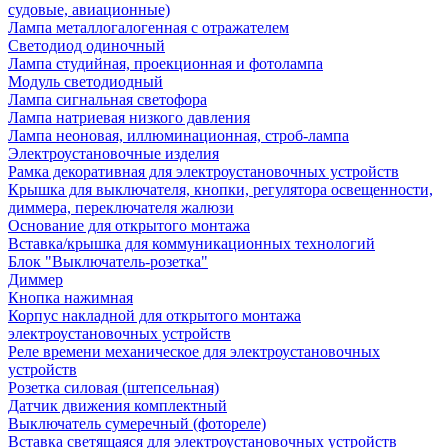
судовые, авиационные)
Лампа металлогалогенная с отражателем
Светодиод одиночный
Лампа студийная, проекционная и фотолампа
Модуль светодиодный
Лампа сигнальная светофора
Лампа натриевая низкого давления
Лампа неоновая, иллюминационная, строб-лампа
Электроустановочные изделия
Рамка декоративная для электроустановочных устройств
Крышка для выключателя, кнопки, регулятора освещенности,
диммера, переключателя жалюзи
Основание для открытого монтажа
Вставка/крышка для коммуникационных технологий
Блок "Выключатель-розетка"
Диммер
Кнопка нажимная
Корпус накладной для открытого монтажа
электроустановочных устройств
Реле времени механическое для электроустановочных
устройств
Розетка силовая (штепсельная)
Датчик движения комплектный
Выключатель сумеречный (фотореле)
Вставка светящаяся для электроустановочных устройств