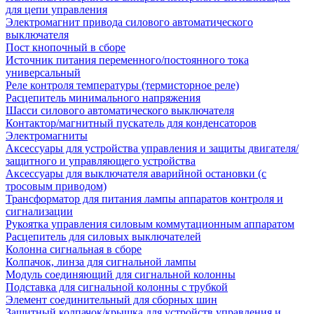
для цепи управления
Электромагнит привода силового автоматического
выключателя
Пост кнопочный в сборе
Источник питания переменного/постоянного тока
универсальный
Реле контроля температуры (термисторное реле)
Расцепитель минимального напряжения
Шасси силового автоматического выключателя
Контактор/магнитный пускатель для конденсаторов
Электромагниты
Аксессуары для устройства управления и защиты двигателя/
защитного и управляющего устройства
Аксессуары для выключателя аварийной остановки (с
тросовым приводом)
Трансформатор для питания лампы аппаратов контроля и
сигнализации
Рукоятка управления силовым коммутационным аппаратом
Расцепитель для силовых выключателей
Колонна сигнальная в сборе
Колпачок, линза для сигнальной лампы
Модуль соединяющий для сигнальной колонны
Подставка для сигнальной колонны с трубкой
Элемент соединительный для сборных шин
Защитный колпачок/крышка для устройств управления и