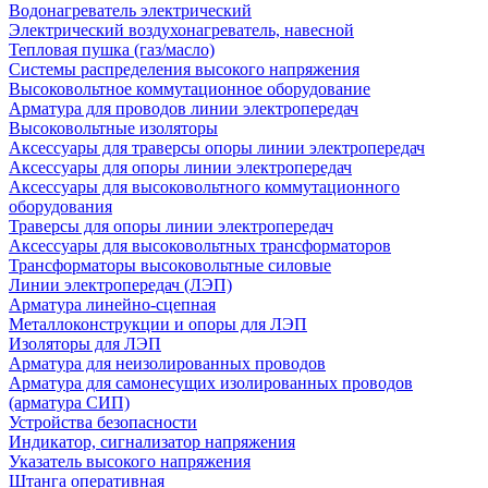
Водонагреватель электрический
Электрический воздухонагреватель, навесной
Тепловая пушка (газ/масло)
Системы распределения высокого напряжения
Высоковольтное коммутационное оборудование
Арматура для проводов линии электропередач
Высоковольтные изоляторы
Аксессуары для траверсы опоры линии электропередач
Аксессуары для опоры линии электропередач
Аксессуары для высоковольтного коммутационного
оборудования
Траверсы для опоры линии электропередач
Аксессуары для высоковольтных трансформаторов
Трансформаторы высоковольтные силовые
Линии электропередач (ЛЭП)
Арматура линейно-сцепная
Металлоконструкции и опоры для ЛЭП
Изоляторы для ЛЭП
Арматура для неизолированных проводов
Арматура для самонесущих изолированных проводов
(арматура СИП)
Устройства безопасности
Индикатор, сигнализатор напряжения
Указатель высокого напряжения
Штанга оперативная