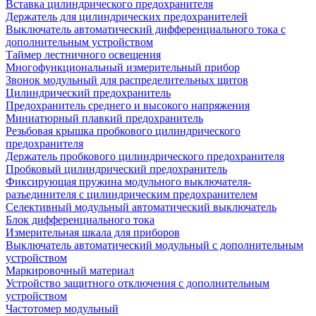
Вставка цилиндрического предохранителя
Держатель для цилиндрических предохранителей
Выключатель автоматический дифференциального тока с
дополнительным устройством
Таймер лестничного освещения
Многофункциональный измерительный прибор
Звонок модульный для распределительных щитов
Цилиндрический предохранитель
Предохранитель среднего и высокого напряжения
Миниатюрный плавкий предохранитель
Резьбовая крышка пробкового цилиндрического
предохранителя
Держатель пробкового цилиндрического предохранителя
Пробковый цилиндрический предохранитель
Фиксирующая пружина модульного выключателя-
разъединителя с цилиндрическим предохранителем
Селективный модульный автоматический выключатель
Блок дифференциального тока
Измерительная шкала для приборов
Выключатель автоматический модульный с дополнительным
устройством
Маркировочный материал
Устройство защитного отключения с дополнительным
устройством
Частотомер модульный