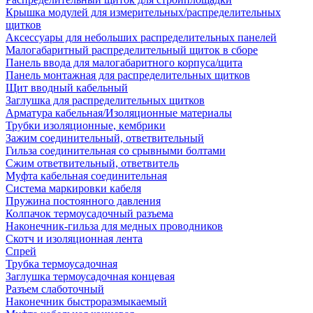
Крышка модулей для измерительных/распределительных
щитков
Аксессуары для небольших распределительных панелей
Малогабаритный распределительный щиток в сборе
Панель ввода для малогабаритного корпуса/щита
Панель монтажная для распределительных щитков
Щит вводный кабельный
Заглушка для распределительных щитков
Арматура кабельная/Изоляционные материалы
Трубки изоляционные, кембрики
Зажим соединительный, ответвительный
Гильза соединительная со срывными болтами
Сжим ответвительный, ответвитель
Муфта кабельная соединительная
Система маркировки кабеля
Пружина постоянного давления
Колпачок термоусадочный разъема
Наконечник-гильза для медных проводников
Скотч и изоляционная лента
Спрей
Трубка термоусадочная
Заглушка термоусадочная концевая
Разъем слаботочный
Наконечник быстроразмыкаемый