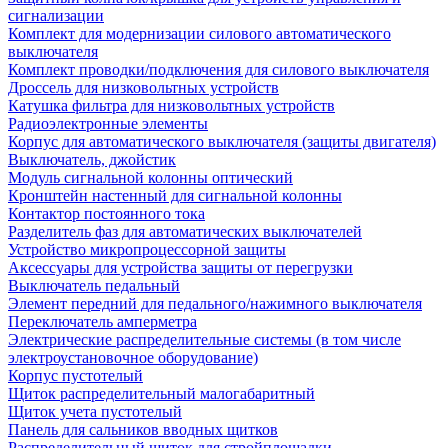
сигнализации
Комплект для модернизации силового автоматического
выключателя
Комплект проводки/подключения для силового выключателя
Дроссель для низковольтных устройств
Катушка фильтра для низковольтных устройств
Радиоэлектронные элементы
Корпус для автоматического выключателя (защиты двигателя)
Выключатель, джойстик
Модуль сигнальной колонны оптический
Кронштейн настенный для сигнальной колонны
Контактор постоянного тока
Разделитель фаз для автоматических выключателей
Устройство микропроцессорной защиты
Аксессуары для устройства защиты от перегрузки
Выключатель педальный
Элемент передний для педального/нажимного выключателя
Переключатель амперметра
Электрические распределительные системы (в том числе
электроустановочное оборудование)
Корпус пустотелый
Щиток распределительный малогабаритный
Щиток учета пустотелый
Панель для сальников вводных щитков
Распределительный щиток для стройплощадки