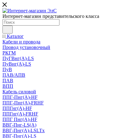
Интернет-магазин представительского класса
Каталог
Кабели и провода
Провод установочный
РКГМ
ПуГВнг(А)-LS
ПуВнг(А)-LS
ПуВ
ПАВ/АПВ
ПАВ
ВПП
Кабель силовой
ППГ-Пнг(А)-HF
ППГ-Пнг(А)-FRHF
ППГнг(А)-HF
ППГнг(А)-FRHF
ППГ Пнг(А)-HF
ВВГ-Пнг-LS(А)
ВВГ-Пнг(А)-LSLTx
ВВГ-Пнг(А)-LS