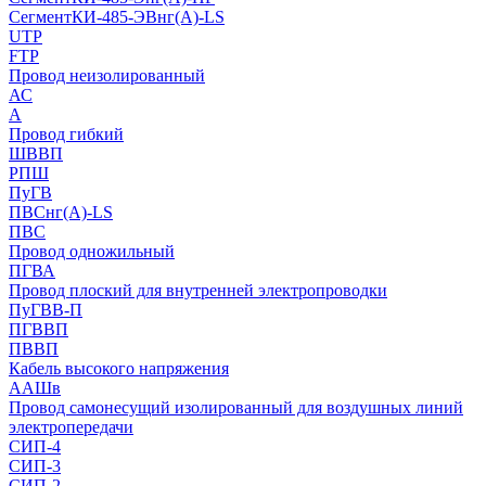
СегментКИ-485-ЭВнг(А)-LS
UTP
FTP
Провод неизолированный
АС
А
Провод гибкий
ШВВП
РПШ
ПуГВ
ПВСнг(А)-LS
ПВС
Провод одножильный
ПГВА
Провод плоский для внутренней электропроводки
ПуГВВ-П
ПГВВП
ПВВП
Кабель высокого напряжения
ААШв
Провод самонесущий изолированный для воздушных линий
электропередачи
СИП-4
СИП-3
СИП-2