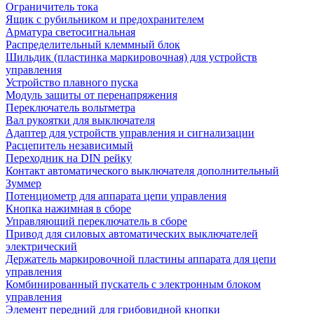
Ограничитель тока
Ящик с рубильником и предохранителем
Арматура светосигнальная
Распределительный клеммный блок
Шильдик (пластинка маркировочная) для устройств
управления
Устройство плавного пуска
Модуль защиты от перенапряжения
Переключатель вольтметра
Вал рукоятки для выключателя
Адаптер для устройств управления и сигнализации
Расцепитель независимый
Переходник на DIN рейку
Контакт автоматического выключателя дополнительный
Зуммер
Потенциометр для аппарата цепи управления
Кнопка нажимная в сборе
Управляющий переключатель в сборе
Привод для силовых автоматических выключателей
электрический
Держатель маркировочной пластины аппарата для цепи
управления
Комбинированный пускатель с электронным блоком
управления
Элемент передний для грибовидной кнопки