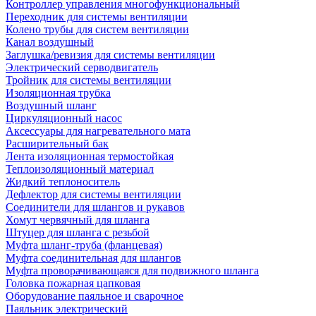
Контроллер управления многофункциональный
Переходник для системы вентиляции
Колено трубы для систем вентиляции
Канал воздушный
Заглушка/ревизия для системы вентиляции
Электрический серводвигатель
Тройник для системы вентиляции
Изоляционная трубка
Воздушный шланг
Циркуляционный насос
Аксессуары для нагревательного мата
Расширительный бак
Лента изоляционная термостойкая
Теплоизоляционный материал
Жидкий теплоноситель
Дефлектор для системы вентиляции
Соединители для шлангов и рукавов
Хомут червячный для шланга
Штуцер для шланга с резьбой
Муфта шланг-труба (фланцевая)
Муфта соединительная для шлангов
Муфта проворачивающаяся для подвижного шланга
Головка пожарная цапковая
Оборудование паяльное и сварочное
Паяльник электрический