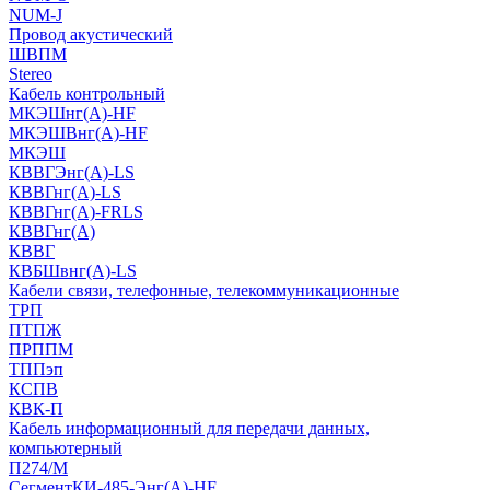
NUM-J
Провод акустический
ШВПМ
Stereo
Кабель контрольный
МКЭШнг(A)-HF
МКЭШВнг(А)-HF
МКЭШ
КВВГЭнг(А)-LS
КВВГнг(А)-LS
КВВГнг(А)-FRLS
КВВГнг(А)
КВВГ
КВБШвнг(А)-LS
Кабели связи, телефонные, телекоммуникационные
ТРП
ПТПЖ
ПРППМ
ТППэп
КСПВ
КВК-П
Кабель информационный для передачи данных,
компьютерный
П274/М
СегментКИ-485-Энг(А)-HF