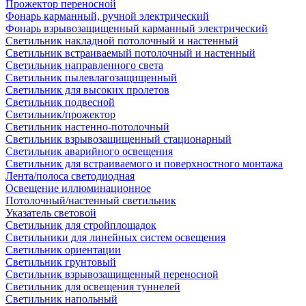
Прожектор переносной
Фонарь карманный, ручной электрический
Фонарь взрывозащищенный карманный электрический
Светильник накладной потолочный и настенный
Светильник встраиваемый потолочный и настенный
Светильник направленного света
Светильник пылевлагозащищенный
Светильник для высоких пролетов
Светильник подвесной
Светильник/прожектор
Светильник настенно-потолочный
Светильник взрывозащищенный стационарный
Светильник аварийного освещения
Светильник для встраиваемого и поверхностного монтажа
Лента/полоса светодиодная
Освещение иллюминационное
Потолочный/настенный светильник
Указатель световой
Светильник для стройплощадок
Светильники для линейных систем освещения
Светильник ориентации
Светильник грунтовый
Светильник взрывозащищенный переносной
Светильник для освещения туннелей
Светильник напольный