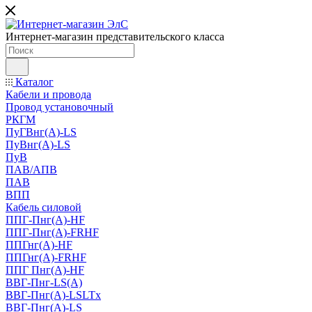
Интернет-магазин представительского класса
Каталог
Кабели и провода
Провод установочный
РКГМ
ПуГВнг(А)-LS
ПуВнг(А)-LS
ПуВ
ПАВ/АПВ
ПАВ
ВПП
Кабель силовой
ППГ-Пнг(А)-HF
ППГ-Пнг(А)-FRHF
ППГнг(А)-HF
ППГнг(А)-FRHF
ППГ Пнг(А)-HF
ВВГ-Пнг-LS(А)
ВВГ-Пнг(А)-LSLTx
ВВГ-Пнг(А)-LS