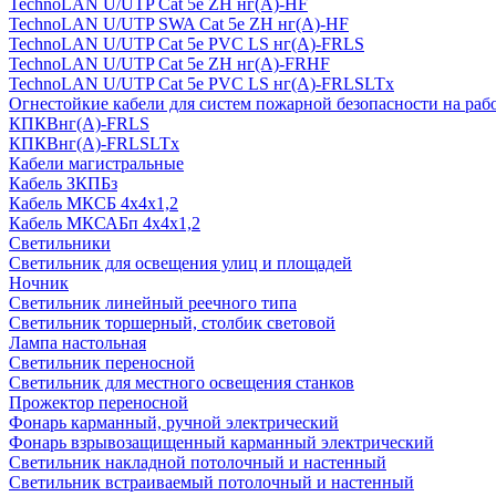
TechnoLAN U/UTP Cat 5e ZH нг(A)-HF
TechnoLAN U/UTP SWA Cat 5e ZH нг(A)-HF
TechnoLAN U/UTP Cat 5e PVC LS нг(A)-FRLS
TechnoLAN U/UTP Cat 5e ZH нг(A)-FRHF
TechnoLAN U/UTP Cat 5e PVC LS нг(A)-FRLSLTx
Огнестойкие кабели для систем пожарной безопасности на раб
КПКВнг(A)-FRLS
КПКВнг(A)-FRLSLTx
Кабели магистральные
Кабель ЗКПБз
Кабель МКСБ 4х4х1,2
Кабель МКСАБп 4х4х1,2
Светильники
Светильник для освещения улиц и площадей
Ночник
Светильник линейный реечного типа
Светильник торшерный, столбик световой
Лампа настольная
Светильник переносной
Светильник для местного освещения станков
Прожектор переносной
Фонарь карманный, ручной электрический
Фонарь взрывозащищенный карманный электрический
Светильник накладной потолочный и настенный
Светильник встраиваемый потолочный и настенный