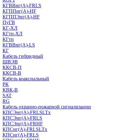
КГВВнг(А)-FRLS
КГППнг(A)-HF
КГППЭнг(A)-HF
ПуГВ
КГ-ХЛ
КГтп-ХЛ
КГтп
КГВВнг(А)-LS
КГ
Кабель гибридный
ШВЭВ
ККСВ-П
ККСВ-В
Кабель коаксиальный
РК
КВК-В
SAT
RG
Кабель охранно-пожарной сигнализации
КПСЭнг(А)-FRLSLTx
КПСЭнг(А)-FRLS
КПСЭнг(А)-FRHF
КПСнг(А)-FRLSLTx
КПСнг(А)-FRLS