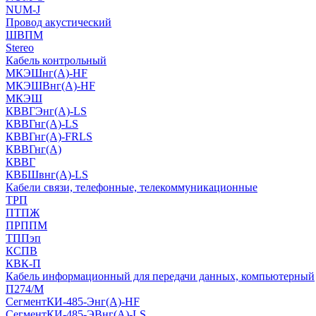
NUM-J
Провод акустический
ШВПМ
Stereo
Кабель контрольный
МКЭШнг(A)-HF
МКЭШВнг(А)-HF
МКЭШ
КВВГЭнг(А)-LS
КВВГнг(А)-LS
КВВГнг(А)-FRLS
КВВГнг(А)
КВВГ
КВБШвнг(А)-LS
Кабели связи, телефонные, телекоммуникационные
ТРП
ПТПЖ
ПРППМ
ТППэп
КСПВ
КВК-П
Кабель информационный для передачи данных, компьютерный
П274/М
СегментКИ-485-Энг(А)-HF
СегментКИ-485-ЭВнг(А)-LS