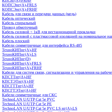
КПСнг(А)-FRHF
КОПСЭнг(А)-FRLS
КОПСЭнг(А)-FRHF
Кабель для связи и передачи данных (медь)
Кабель оптический
Кабель спиральный
Провод обмоточный
Кабель силовой < 1кВ для нестационарной прокладки
Кабель силовой с пластмассовой изоляцией на номинальное на
Кабель плоский
Кабели симметричные для интерфейса RS-485
ТеxноКИПнг(A)-HF
ТеxноКИПнг(A)-LS
ТеxноКИПнг(D)
ТехноКИПнг(A)-FRLS
ТехноКИПнг(A)-FRHF
Кабели для систем связи, сигнализации и управления на рабоч
КПСТТнг(A)-HF
КПСТЭТнг(A)-HF
КПСГТТнг(A)-HF
КПСГТЭТнг(A)-HF
Кабели симметричные для СКС
TechnoLAN U/UTP Cat 5e PVC
TechnoLAN U/UTP Cat 5e PE
TechnoLAN U/UTP Cat 5e PVC LS нг(A)-LS