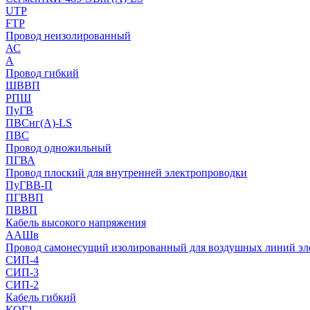
UTP
FTP
Провод неизолированный
АС
А
Провод гибкий
ШВВП
РПШ
ПуГВ
ПВСнг(А)-LS
ПВС
Провод одножильный
ПГВА
Провод плоский для внутренней электропроводки
ПуГВВ-П
ПГВВП
ПВВП
Кабель высокого напряжения
ААШв
Провод самонесущий изолированный для воздушных линий эл
СИП-4
СИП-3
СИП-2
Кабель гибкий
КОГ1