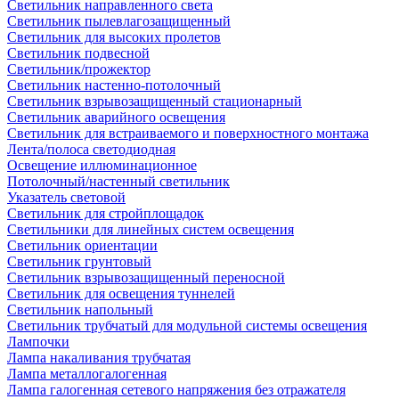
Светильник направленного света
Светильник пылевлагозащищенный
Светильник для высоких пролетов
Светильник подвесной
Светильник/прожектор
Светильник настенно-потолочный
Светильник взрывозащищенный стационарный
Светильник аварийного освещения
Светильник для встраиваемого и поверхностного монтажа
Лента/полоса светодиодная
Освещение иллюминационное
Потолочный/настенный светильник
Указатель световой
Светильник для стройплощадок
Светильники для линейных систем освещения
Светильник ориентации
Светильник грунтовый
Светильник взрывозащищенный переносной
Светильник для освещения туннелей
Светильник напольный
Светильник трубчатый для модульной системы освещения
Лампочки
Лампа накаливания трубчатая
Лампа металлогалогенная
Лампа галогенная сетевого напряжения без отражателя