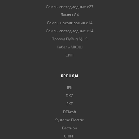
Лампы светодиодные е27
Лампы G4
Лампы накаливания е14
Лампы светодиодные е14
Провод ПуВнг(А)-LS
Кабель МКЭШ
СИП
БРЕНДЫ
IEK
DKC
EKF
DEKraft
Systeme Electric
Бастион
CHINT