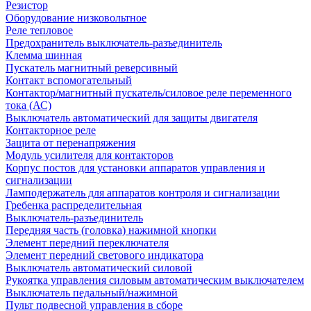
Резистор
Оборудование низковольтное
Реле тепловое
Предохранитель выключатель-разъединитель
Клемма шинная
Пускатель магнитный реверсивный
Контакт вспомогательный
Контактор/магнитный пускатель/силовое реле переменного
тока (АС)
Выключатель автоматический для защиты двигателя
Контакторное реле
Защита от перенапряжения
Модуль усилителя для контакторов
Корпус постов для установки аппаратов управления и
сигнализации
Ламподержатель для аппаратов контроля и сигнализации
Гребенка распределительная
Выключатель-разъединитель
Передняя часть (головка) нажимной кнопки
Элемент передний переключателя
Элемент передний светового индикатора
Выключатель автоматический силовой
Рукоятка управления силовым автоматическим выключателем
Выключатель педальный/нажимной
Пульт подвесной управления в сборе