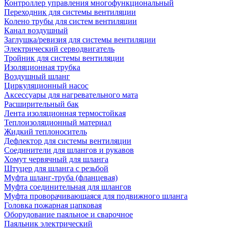
Контроллер управления многофункциональный
Переходник для системы вентиляции
Колено трубы для систем вентиляции
Канал воздушный
Заглушка/ревизия для системы вентиляции
Электрический серводвигатель
Тройник для системы вентиляции
Изоляционная трубка
Воздушный шланг
Циркуляционный насос
Аксессуары для нагревательного мата
Расширительный бак
Лента изоляционная термостойкая
Теплоизоляционный материал
Жидкий теплоноситель
Дефлектор для системы вентиляции
Соединители для шлангов и рукавов
Хомут червячный для шланга
Штуцер для шланга с резьбой
Муфта шланг-труба (фланцевая)
Муфта соединительная для шлангов
Муфта проворачивающаяся для подвижного шланга
Головка пожарная цапковая
Оборудование паяльное и сварочное
Паяльник электрический