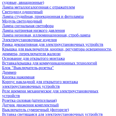
судовые, авиационные)
Лампа металлогалогенная с отражателем
Светодиод одиночный
Лампа студийная, проекционная и фотолампа
Модуль светодиодный
Лампа сигнальная светофора
Лампа натриевая низкого давления
Лампа неоновая, иллюминационная, строб-лампа
Электроустановочные изделия
Рамка декоративная для электроустановочных устройств
Крышка для выключателя, кнопки, регулятора освещенности,
диммера, переключателя жалюзи
Основание для открытого монтажа
Вставка/крышка для коммуникационных технологий
Блок "Выключатель-розетка"
Диммер
Кнопка нажимная
Корпус накладной для открытого монтажа
электроустановочных устройств
Реле времени механическое для электроустановочных
устройств
Розетка силовая (штепсельная)
Датчик движения комплектный
Выключатель сумеречный (фотореле)
Вставка светящаяся для электроустановочных устройств