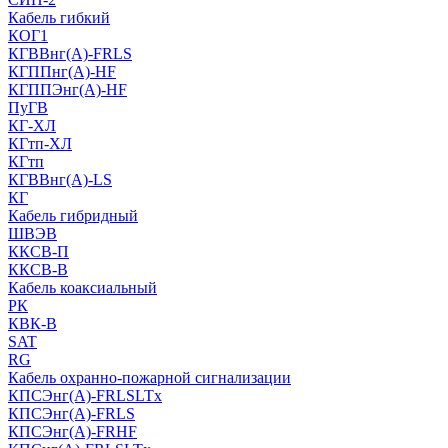
Кабель гибкий
КОГ1
КГВВнг(А)-FRLS
КГППнг(A)-HF
КГППЭнг(A)-HF
ПуГВ
КГ-ХЛ
КГтп-ХЛ
КГтп
КГВВнг(А)-LS
КГ
Кабель гибридный
ШВЭВ
ККСВ-П
ККСВ-В
Кабель коаксиальный
РК
КВК-В
SAT
RG
Кабель охранно-пожарной сигнализации
КПСЭнг(А)-FRLSLTx
КПСЭнг(А)-FRLS
КПСЭнг(А)-FRHF