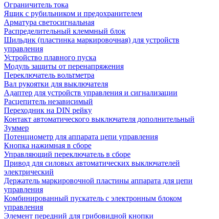
Ограничитель тока
Ящик с рубильником и предохранителем
Арматура светосигнальная
Распределительный клеммный блок
Шильдик (пластинка маркировочная) для устройств
управления
Устройство плавного пуска
Модуль защиты от перенапряжения
Переключатель вольтметра
Вал рукоятки для выключателя
Адаптер для устройств управления и сигнализации
Расцепитель независимый
Переходник на DIN рейку
Контакт автоматического выключателя дополнительный
Зуммер
Потенциометр для аппарата цепи управления
Кнопка нажимная в сборе
Управляющий переключатель в сборе
Привод для силовых автоматических выключателей
электрический
Держатель маркировочной пластины аппарата для цепи
управления
Комбинированный пускатель с электронным блоком
управления
Элемент передний для грибовидной кнопки