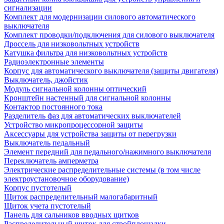
сигнализации
Комплект для модернизации силового автоматического
выключателя
Комплект проводки/подключения для силового выключателя
Дроссель для низковольтных устройств
Катушка фильтра для низковольтных устройств
Радиоэлектронные элементы
Корпус для автоматического выключателя (защиты двигателя)
Выключатель, джойстик
Модуль сигнальной колонны оптический
Кронштейн настенный для сигнальной колонны
Контактор постоянного тока
Разделитель фаз для автоматических выключателей
Устройство микропроцессорной защиты
Аксессуары для устройства защиты от перегрузки
Выключатель педальный
Элемент передний для педального/нажимного выключателя
Переключатель амперметра
Электрические распределительные системы (в том числе
электроустановочное оборудование)
Корпус пустотелый
Щиток распределительный малогабаритный
Щиток учета пустотелый
Панель для сальников вводных щитков
Распределительный щиток для стройплощадки