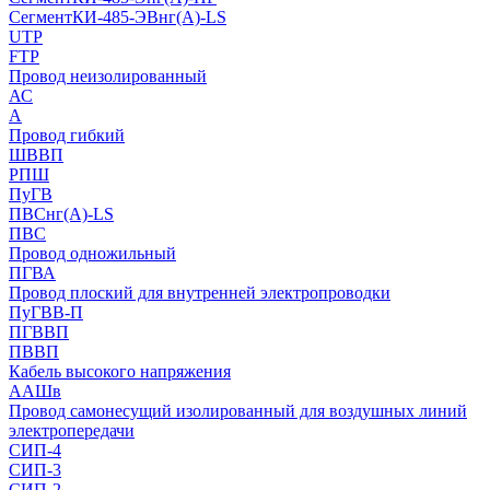
СегментКИ-485-ЭВнг(А)-LS
UTP
FTP
Провод неизолированный
АС
А
Провод гибкий
ШВВП
РПШ
ПуГВ
ПВСнг(А)-LS
ПВС
Провод одножильный
ПГВА
Провод плоский для внутренней электропроводки
ПуГВВ-П
ПГВВП
ПВВП
Кабель высокого напряжения
ААШв
Провод самонесущий изолированный для воздушных линий
электропередачи
СИП-4
СИП-3
СИП-2