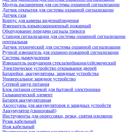
Модуль расширения для системы охранной сигнализации
Датчик открытия для системы охранной сигнализации
Датчик газа
Корпус для камеры видеонаблюдения
Извещатель взрывозащищенный пожарный
Оборудование передачи сигнала тревоги
Станция сигнализации для системы охранной сигнализации
центральная
Датчик технический для системы охранной сигнализации
Ручной извещатель для охранно-пожарной сигнализации
Система дымоудаления
Извещатель разрушения стекла/вибрации/сейсмический
Электрическое устройство открывания дверей
Батарейки, аккумуляторы, зарядные устройства
Универсальное зарядное устройство
Сетевой шнур питания
Блок питания сетевой для бытовой электроники
Гальванический элемент
Батарея аккумуляторная
Аксессуары для аккумуляторов и зарядных устройств
Аккумулятор (свинцовый)
Инструменты для опрессовки, резки, снятия изоляции
Резак кабельный
Нож кабельный
Инструмент для снятия изоляции кабельный