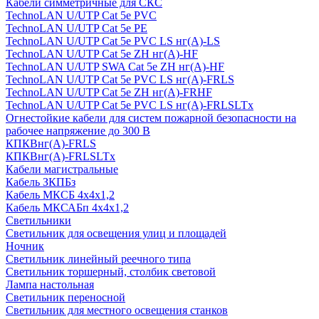
Кабели симметричные для СКС
TechnoLAN U/UTP Cat 5e PVC
TechnoLAN U/UTP Cat 5e PE
TechnoLAN U/UTP Cat 5e PVC LS нг(A)-LS
TechnoLAN U/UTP Cat 5e ZH нг(A)-HF
TechnoLAN U/UTP SWA Cat 5e ZH нг(A)-HF
TechnoLAN U/UTP Cat 5e PVC LS нг(A)-FRLS
TechnoLAN U/UTP Cat 5e ZH нг(A)-FRHF
TechnoLAN U/UTP Cat 5e PVC LS нг(A)-FRLSLTx
Огнестойкие кабели для систем пожарной безопасности на
рабочее напряжение до 300 В
КПКВнг(A)-FRLS
КПКВнг(A)-FRLSLTx
Кабели магистральные
Кабель ЗКПБз
Кабель МКСБ 4х4х1,2
Кабель МКСАБп 4х4х1,2
Светильники
Светильник для освещения улиц и площадей
Ночник
Светильник линейный реечного типа
Светильник торшерный, столбик световой
Лампа настольная
Светильник переносной
Светильник для местного освещения станков