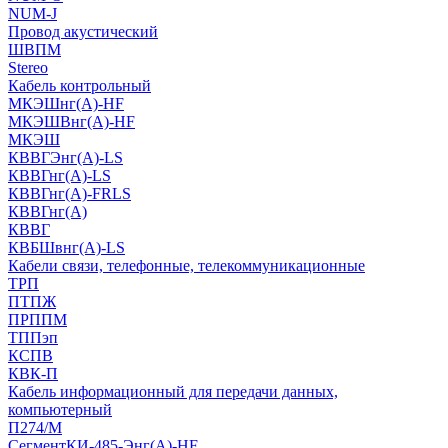
NUM-J
Провод акустический
ШВПМ
Stereo
Кабель контрольный
МКЭШнг(A)-HF
МКЭШВнг(А)-HF
МКЭШ
КВВГЭнг(А)-LS
КВВГнг(А)-LS
КВВГнг(А)-FRLS
КВВГнг(А)
КВВГ
КВБШвнг(А)-LS
Кабели связи, телефонные, телекоммуникационные
ТРП
ПТПЖ
ПРППМ
ТППэп
КСПВ
КВК-П
Кабель информационный для передачи данных,
компьютерный
П274/М
СегментКИ-485-Энг(А)-HF