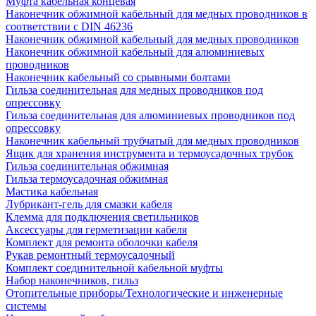
Муфта кабельная концевая
Наконечник обжимной кабельный для медных проводников в
соответствии с DIN 46236
Наконечник обжимной кабельный для медных проводников
Наконечник обжимной кабельный для алюминиевых
проводников
Наконечник кабельный со срывными болтами
Гильза соединительная для медных проводников под
опрессовку
Гильза соединительная для алюминиевых проводников под
опрессовку
Наконечник кабельный трубчатый для медных проводников
Ящик для хранения инструмента и термоусадочных трубок
Гильза соединительная обжимная
Гильза термоусадочная обжимная
Мастика кабельная
Лубрикант-гель для смазки кабеля
Клемма для подключения светильников
Аксессуары для герметизации кабеля
Комплект для ремонта оболочки кабеля
Рукав ремонтный термоусадочный
Комплект соединительной кабельной муфты
Набор наконечников, гильз
Отопительные приборы/Технологические и инженерные
системы