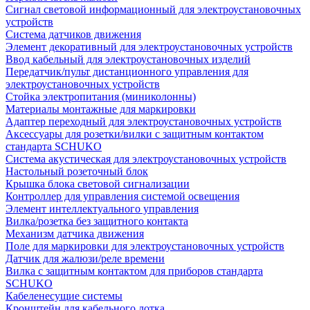
Сигнал световой информационный для электроустановочных
устройств
Система датчиков движения
Элемент декоративный для электроустановочных устройств
Ввод кабельный для электроустановочных изделий
Передатчик/пульт дистанционного управления для
электроустановочных устройств
Стойка электропитания (миниколонны)
Материалы монтажные для маркировки
Адаптер переходный для электроустановочных устройств
Аксессуары для розетки/вилки с защитным контактом
стандарта SCHUKO
Система акустическая для электроустановочных устройств
Настольный розеточный блок
Крышка блока световой сигнализации
Контроллер для управления системой освещения
Элемент интеллектуального управления
Вилка/розетка без защитного контакта
Механизм датчика движения
Поле для маркировки для электроустановочных устройств
Датчик для жалюзи/реле времени
Вилка с защитным контактом для приборов стандарта
SCHUKO
Кабеленесущие системы
Кронштейн для кабельного лотка