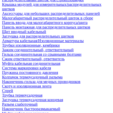
Крышка модулей для измерительных/распределительных
щитков
Аксессуары для небольших распределительных панелей
Малогабаритный распределительный щиток в сборе
Панель ввода для малогабаритного корпуса/щита
Панель монтажная для распределительных щитков
Щит вводный кабельный
Заглушка для распределительных щитков
Арматура кабельная/Изоляционные материалы
Трубки изоляционные, кембрики
Зажим соединительный, ответвительный
Гильза соединительная со срывными болтами
Сжим ответвительный, ответвитель
Муфта кабельная соединительная
Система маркировки кабеля
Пружина постоянного давления
Колпачок термоусадочный разъема
Наконечник-гильза для медных проводников
Скотч и изоляционная лента
Спрей
Трубка термоусадочная
Заглушка термоусадочная концевая
Разъем слаботочный
Наконечник быстроразмыкаемый