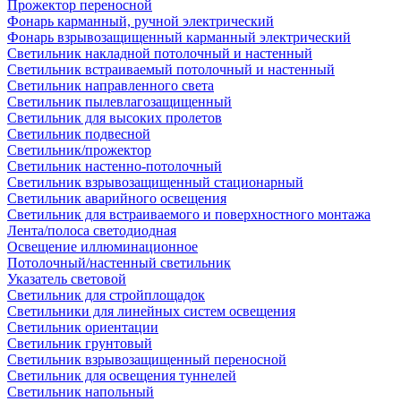
Прожектор переносной
Фонарь карманный, ручной электрический
Фонарь взрывозащищенный карманный электрический
Светильник накладной потолочный и настенный
Светильник встраиваемый потолочный и настенный
Светильник направленного света
Светильник пылевлагозащищенный
Светильник для высоких пролетов
Светильник подвесной
Светильник/прожектор
Светильник настенно-потолочный
Светильник взрывозащищенный стационарный
Светильник аварийного освещения
Светильник для встраиваемого и поверхностного монтажа
Лента/полоса светодиодная
Освещение иллюминационное
Потолочный/настенный светильник
Указатель световой
Светильник для стройплощадок
Светильники для линейных систем освещения
Светильник ориентации
Светильник грунтовый
Светильник взрывозащищенный переносной
Светильник для освещения туннелей
Светильник напольный