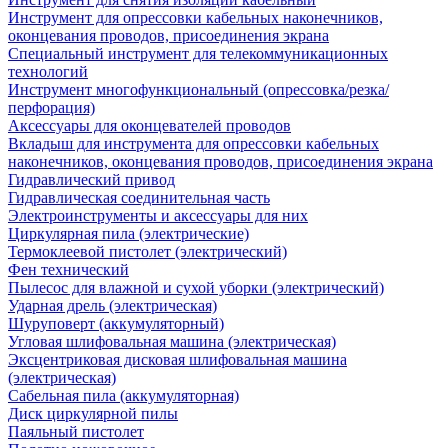
Инструмент для опрессовки кабельных наконечников,
оконцевания проводов, присоединения экрана
Специальный инструмент для телекоммуникационных
технологий
Инструмент многофункциональный (опрессовка/резка/
перфорация)
Аксессуары для оконцевателей проводов
Вкладыш для инструмента для опрессовки кабельных
наконечников, оконцевания проводов, присоединения экрана
Гидравлический привод
Гидравлическая соединительная часть
Электроинструменты и аксессуары для них
Циркулярная пила (электрические)
Термоклеевой пистолет (электрический)
Фен технический
Пылесос для влажной и сухой уборки (электрический)
Ударная дрель (электрическая)
Шуруповерт (аккумуляторный)
Угловая шлифовальная машина (электрическая)
Эксцентриковая дисковая шлифовальная машина
(электрическая)
Сабельная пила (аккумуляторная)
Диск циркулярной пилы
Паяльный пистолет