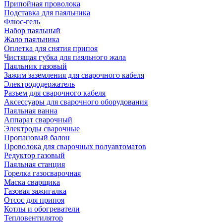
Припойная проволока
Подставка для паяльника
Флюс-гель
Набор паяльный
Жало паяльника
Оплетка для снятия припоя
Чистящая губка для паяльного жала
Паяльник газовый
Зажим заземления для сварочного кабеля
Электрододержатель
Разъем для сварочного кабеля
Аксессуары для сварочного оборудования
Паяльная ванна
Аппарат сварочный
Электроды сварочные
Пропановый балон
Проволока для сварочных полуавтоматов
Редуктор газовый
Паяльная станция
Горелка газосварочная
Маска сварщика
Газовая зажигалка
Отсос для припоя
Котлы и обогреватели
Тепловентилятор