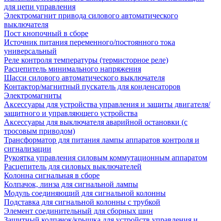
для цепи управления
Электромагнит привода силового автоматического
выключателя
Пост кнопочный в сборе
Источник питания переменного/постоянного тока
универсальный
Реле контроля температуры (термисторное реле)
Расцепитель минимального напряжения
Шасси силового автоматического выключателя
Контактор/магнитный пускатель для конденсаторов
Электромагниты
Аксессуары для устройства управления и защиты двигателя/
защитного и управляющего устройства
Аксессуары для выключателя аварийной остановки (с
тросовым приводом)
Трансформатор для питания лампы аппаратов контроля и
сигнализации
Рукоятка управления силовым коммутационным аппаратом
Расцепитель для силовых выключателей
Колонна сигнальная в сборе
Колпачок, линза для сигнальной лампы
Модуль соединяющий для сигнальной колонны
Подставка для сигнальной колонны с трубкой
Элемент соединительный для сборных шин
Защитный колпачок/крышка для устройств управления и