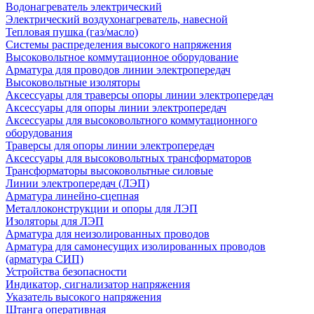
Водонагреватель электрический
Электрический воздухонагреватель, навесной
Тепловая пушка (газ/масло)
Системы распределения высокого напряжения
Высоковольтное коммутационное оборудование
Арматура для проводов линии электропередач
Высоковольтные изоляторы
Аксессуары для траверсы опоры линии электропередач
Аксессуары для опоры линии электропередач
Аксессуары для высоковольтного коммутационного
оборудования
Траверсы для опоры линии электропередач
Аксессуары для высоковольтных трансформаторов
Трансформаторы высоковольтные силовые
Линии электропередач (ЛЭП)
Арматура линейно-сцепная
Металлоконструкции и опоры для ЛЭП
Изоляторы для ЛЭП
Арматура для неизолированных проводов
Арматура для самонесущих изолированных проводов
(арматура СИП)
Устройства безопасности
Индикатор, сигнализатор напряжения
Указатель высокого напряжения
Штанга оперативная