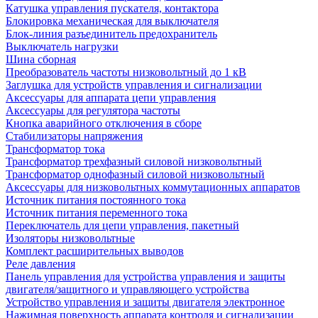
Катушка управления пускателя, контактора
Блокировка механическая для выключателя
Блок-линия разъединитель предохранитель
Выключатель нагрузки
Шина сборная
Преобразователь частоты низковольтный до 1 кВ
Заглушка для устройств управления и сигнализации
Аксессуары для аппарата цепи управления
Аксессуары для регулятора частоты
Кнопка аварийного отключения в сборе
Стабилизаторы напряжения
Трансформатор тока
Трансформатор трехфазный силовой низковольтный
Трансформатор однофазный силовой низковольтный
Аксессуары для низковольтных коммутационных аппаратов
Источник питания постоянного тока
Источник питания переменного тока
Переключатель для цепи управления, пакетный
Изоляторы низковольтные
Комплект расширительных выводов
Реле давления
Панель управления для устройства управления и защиты
двигателя/защитного и управляющего устройства
Устройство управления и защиты двигателя электронное
Нажимная поверхность аппарата контроля и сигнализации