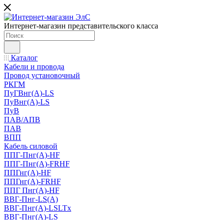
Интернет-магазин представительского класса
Каталог
Кабели и провода
Провод установочный
РКГМ
ПуГВнг(А)-LS
ПуВнг(А)-LS
ПуВ
ПАВ/АПВ
ПАВ
ВПП
Кабель силовой
ППГ-Пнг(А)-HF
ППГ-Пнг(А)-FRHF
ППГнг(А)-HF
ППГнг(А)-FRHF
ППГ Пнг(А)-HF
ВВГ-Пнг-LS(А)
ВВГ-Пнг(А)-LSLTx
ВВГ-Пнг(А)-LS