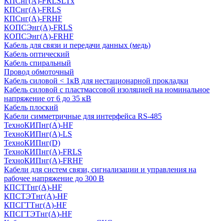
КПСнг(А)-FRLSLTx
КПСнг(А)-FRLS
КПСнг(А)-FRHF
КОПСЭнг(А)-FRLS
КОПСЭнг(А)-FRHF
Кабель для связи и передачи данных (медь)
Кабель оптический
Кабель спиральный
Провод обмоточный
Кабель силовой < 1кВ для нестационарной прокладки
Кабель силовой с пластмассовой изоляцией на номинальное
напряжение от 6 до 35 кВ
Кабель плоский
Кабели симметричные для интерфейса RS-485
ТеxноКИПнг(A)-HF
ТеxноКИПнг(A)-LS
ТеxноКИПнг(D)
ТехноКИПнг(A)-FRLS
ТехноКИПнг(A)-FRHF
Кабели для систем связи, сигнализации и управления на
рабочее напряжение до 300 В
КПСТТнг(A)-HF
КПСТЭТнг(A)-HF
КПСГТТнг(A)-HF
КПСГТЭТнг(A)-HF