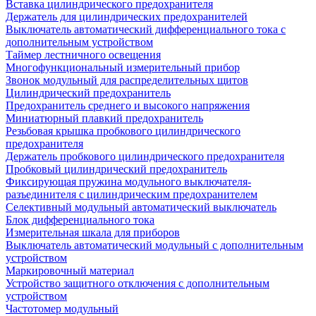
Вставка цилиндрического предохранителя
Держатель для цилиндрических предохранителей
Выключатель автоматический дифференциального тока с
дополнительным устройством
Таймер лестничного освещения
Многофункциональный измерительный прибор
Звонок модульный для распределительных щитов
Цилиндрический предохранитель
Предохранитель среднего и высокого напряжения
Миниатюрный плавкий предохранитель
Резьбовая крышка пробкового цилиндрического
предохранителя
Держатель пробкового цилиндрического предохранителя
Пробковый цилиндрический предохранитель
Фиксирующая пружина модульного выключателя-
разъединителя с цилиндрическим предохранителем
Селективный модульный автоматический выключатель
Блок дифференциального тока
Измерительная шкала для приборов
Выключатель автоматический модульный с дополнительным
устройством
Маркировочный материал
Устройство защитного отключения с дополнительным
устройством
Частотомер модульный