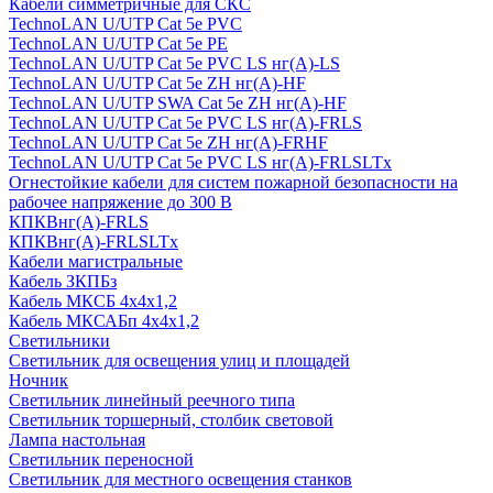
Кабели симметричные для СКС
TechnoLAN U/UTP Cat 5e PVC
TechnoLAN U/UTP Cat 5e PE
TechnoLAN U/UTP Cat 5e PVC LS нг(A)-LS
TechnoLAN U/UTP Cat 5e ZH нг(A)-HF
TechnoLAN U/UTP SWA Cat 5e ZH нг(A)-HF
TechnoLAN U/UTP Cat 5e PVC LS нг(A)-FRLS
TechnoLAN U/UTP Cat 5e ZH нг(A)-FRHF
TechnoLAN U/UTP Cat 5e PVC LS нг(A)-FRLSLTx
Огнестойкие кабели для систем пожарной безопасности на
рабочее напряжение до 300 В
КПКВнг(A)-FRLS
КПКВнг(A)-FRLSLTx
Кабели магистральные
Кабель ЗКПБз
Кабель МКСБ 4х4х1,2
Кабель МКСАБп 4х4х1,2
Светильники
Светильник для освещения улиц и площадей
Ночник
Светильник линейный реечного типа
Светильник торшерный, столбик световой
Лампа настольная
Светильник переносной
Светильник для местного освещения станков