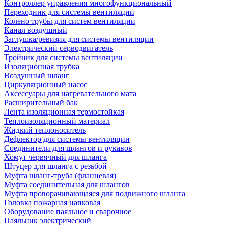
Контроллер управления многофункциональный
Переходник для системы вентиляции
Колено трубы для систем вентиляции
Канал воздушный
Заглушка/ревизия для системы вентиляции
Электрический серводвигатель
Тройник для системы вентиляции
Изоляционная трубка
Воздушный шланг
Циркуляционный насос
Аксессуары для нагревательного мата
Расширительный бак
Лента изоляционная термостойкая
Теплоизоляционный материал
Жидкий теплоноситель
Дефлектор для системы вентиляции
Соединители для шлангов и рукавов
Хомут червячный для шланга
Штуцер для шланга с резьбой
Муфта шланг-труба (фланцевая)
Муфта соединительная для шлангов
Муфта проворачивающаяся для подвижного шланга
Головка пожарная цапковая
Оборудование паяльное и сварочное
Паяльник электрический