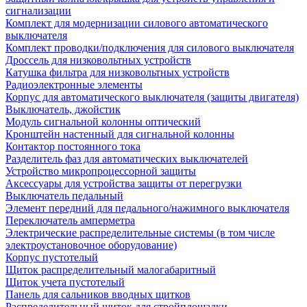
сигнализации
Комплект для модернизации силового автоматического
выключателя
Комплект проводки/подключения для силового выключателя
Дроссель для низковольтных устройств
Катушка фильтра для низковольтных устройств
Радиоэлектронные элементы
Корпус для автоматического выключателя (защиты двигателя)
Выключатель, джойстик
Модуль сигнальной колонны оптический
Кронштейн настенный для сигнальной колонны
Контактор постоянного тока
Разделитель фаз для автоматических выключателей
Устройство микропроцессорной защиты
Аксессуары для устройства защиты от перегрузки
Выключатель педальный
Элемент передний для педального/нажимного выключателя
Переключатель амперметра
Электрические распределительные системы (в том числе
электроустановочное оборудование)
Корпус пустотелый
Щиток распределительный малогабаритный
Щиток учета пустотелый
Панель для сальников вводных щитков
Распределительный щиток для стройплощадки