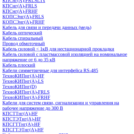
КПСнг(А)-FRLSLTx
КПСнг(А)-FRLS
КПСнг(А)-FRHF
КОПСЭнг(А)-FRLS
КОПСЭнг(А)-FRHF
Кабель для связи и передачи данных (медь)
Кабель оптический
Кабель спиральный
Провод обмоточный
Кабель силовой < 1кВ для нестационарной прокладки
Кабель силовой с пластмассовой изоляцией на номинальное
напряжение от 6 до 35 кВ
Кабель плоский
Кабели симметричные для интерфейса RS-485
ТеxноКИПнг(A)-HF
ТеxноКИПнг(A)-LS
ТеxноКИПнг(D)
ТехноКИПнг(A)-FRLS
ТехноКИПнг(A)-FRHF
Кабели для систем связи, сигнализации и управления на
рабочее напряжение до 300 В
КПСТТнг(A)-HF
КПСТЭТнг(A)-HF
КПСГТТнг(A)-HF
КПСГТЭТнг(A)-HF