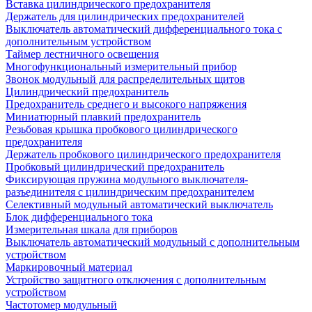
Вставка цилиндрического предохранителя
Держатель для цилиндрических предохранителей
Выключатель автоматический дифференциального тока с
дополнительным устройством
Таймер лестничного освещения
Многофункциональный измерительный прибор
Звонок модульный для распределительных щитов
Цилиндрический предохранитель
Предохранитель среднего и высокого напряжения
Миниатюрный плавкий предохранитель
Резьбовая крышка пробкового цилиндрического
предохранителя
Держатель пробкового цилиндрического предохранителя
Пробковый цилиндрический предохранитель
Фиксирующая пружина модульного выключателя-
разъединителя с цилиндрическим предохранителем
Селективный модульный автоматический выключатель
Блок дифференциального тока
Измерительная шкала для приборов
Выключатель автоматический модульный с дополнительным
устройством
Маркировочный материал
Устройство защитного отключения с дополнительным
устройством
Частотомер модульный