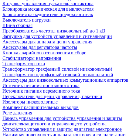
Катушка управления пускателя, контактора
Блокировка механическая для выключателя
Блок-линия разъединитель предохранитель
Выключатель нагрузки
Шина сборная
Преобразователь частоты низковольтный до 1 кВ
Заглушка для устройств управления и сигнализации
Аксессуары для аппарата цепи управления
Аксессуары для регулятора частоты
Кнопка аварийного отключения в сборе
Стабилизаторы напряжения
Трансформатор тока
Трансформатор трехфазный силовой низковольтный
Трансформатор однофазный силовой низковольтный
Аксессуары для низковольтных коммутационных аппаратов
Источник питания постоянного тока
Источник питания переменного тока
Переключатель для цепи управления, пакетный
Изоляторы низковольтные
Комплект расширительных выводов
Реле давления
Панель управления для устройства управления и защиты
двигателя/защитного и управляющего устройства
Устройство управления и защиты двигателя электронное
Нажимная поверхность аппарата контроля и сигнализации