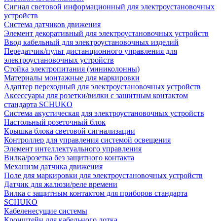
Сигнал световой информационный для электроустановочных
устройств
Система датчиков движения
Элемент декоративный для электроустановочных устройств
Ввод кабельный для электроустановочных изделий
Передатчик/пульт дистанционного управления для
электроустановочных устройств
Стойка электропитания (миниколонны)
Материалы монтажные для маркировки
Адаптер переходный для электроустановочных устройств
Аксессуары для розетки/вилки с защитным контактом
стандарта SCHUKO
Система акустическая для электроустановочных устройств
Настольный розеточный блок
Крышка блока световой сигнализации
Контроллер для управления системой освещения
Элемент интеллектуального управления
Вилка/розетка без защитного контакта
Механизм датчика движения
Поле для маркировки для электроустановочных устройств
Датчик для жалюзи/реле времени
Вилка с защитным контактом для приборов стандарта
SCHUKO
Кабеленесущие системы
Кронштейн для кабельного лотка