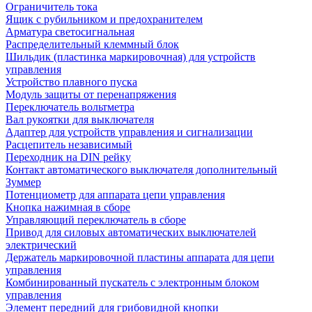
Ограничитель тока
Ящик с рубильником и предохранителем
Арматура светосигнальная
Распределительный клеммный блок
Шильдик (пластинка маркировочная) для устройств
управления
Устройство плавного пуска
Модуль защиты от перенапряжения
Переключатель вольтметра
Вал рукоятки для выключателя
Адаптер для устройств управления и сигнализации
Расцепитель независимый
Переходник на DIN рейку
Контакт автоматического выключателя дополнительный
Зуммер
Потенциометр для аппарата цепи управления
Кнопка нажимная в сборе
Управляющий переключатель в сборе
Привод для силовых автоматических выключателей
электрический
Держатель маркировочной пластины аппарата для цепи
управления
Комбинированный пускатель с электронным блоком
управления
Элемент передний для грибовидной кнопки