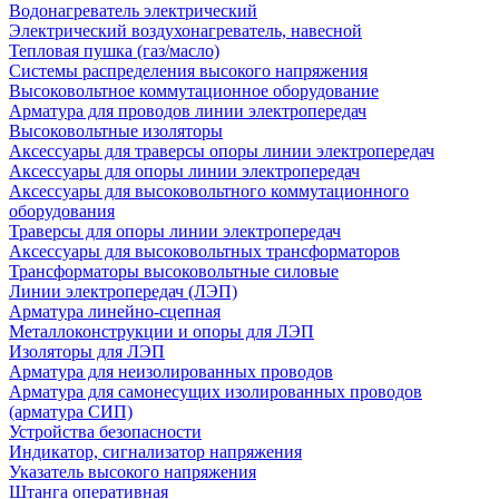
Водонагреватель электрический
Электрический воздухонагреватель, навесной
Тепловая пушка (газ/масло)
Системы распределения высокого напряжения
Высоковольтное коммутационное оборудование
Арматура для проводов линии электропередач
Высоковольтные изоляторы
Аксессуары для траверсы опоры линии электропередач
Аксессуары для опоры линии электропередач
Аксессуары для высоковольтного коммутационного
оборудования
Траверсы для опоры линии электропередач
Аксессуары для высоковольтных трансформаторов
Трансформаторы высоковольтные силовые
Линии электропередач (ЛЭП)
Арматура линейно-сцепная
Металлоконструкции и опоры для ЛЭП
Изоляторы для ЛЭП
Арматура для неизолированных проводов
Арматура для самонесущих изолированных проводов
(арматура СИП)
Устройства безопасности
Индикатор, сигнализатор напряжения
Указатель высокого напряжения
Штанга оперативная