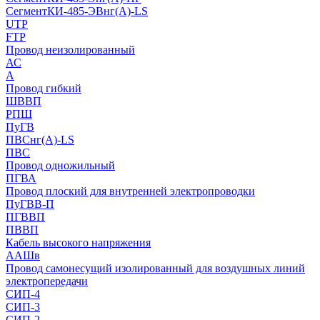
СегментКИ-485-ЭВнг(А)-LS
UTP
FTP
Провод неизолированный
АС
А
Провод гибкий
ШВВП
РПШ
ПуГВ
ПВСнг(А)-LS
ПВС
Провод одножильный
ПГВА
Провод плоский для внутренней электропроводки
ПуГВВ-П
ПГВВП
ПВВП
Кабель высокого напряжения
ААШв
Провод самонесущий изолированный для воздушных линий
электропередачи
СИП-4
СИП-3
СИП-2