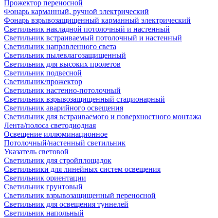
Прожектор переносной
Фонарь карманный, ручной электрический
Фонарь взрывозащищенный карманный электрический
Светильник накладной потолочный и настенный
Светильник встраиваемый потолочный и настенный
Светильник направленного света
Светильник пылевлагозащищенный
Светильник для высоких пролетов
Светильник подвесной
Светильник/прожектор
Светильник настенно-потолочный
Светильник взрывозащищенный стационарный
Светильник аварийного освещения
Светильник для встраиваемого и поверхностного монтажа
Лента/полоса светодиодная
Освещение иллюминационное
Потолочный/настенный светильник
Указатель световой
Светильник для стройплощадок
Светильники для линейных систем освещения
Светильник ориентации
Светильник грунтовый
Светильник взрывозащищенный переносной
Светильник для освещения туннелей
Светильник напольный