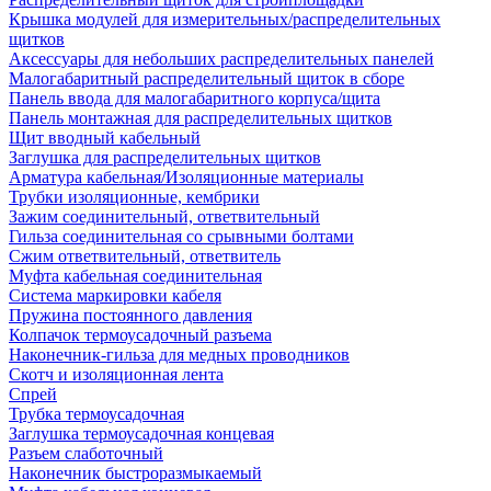
Крышка модулей для измерительных/распределительных
щитков
Аксессуары для небольших распределительных панелей
Малогабаритный распределительный щиток в сборе
Панель ввода для малогабаритного корпуса/щита
Панель монтажная для распределительных щитков
Щит вводный кабельный
Заглушка для распределительных щитков
Арматура кабельная/Изоляционные материалы
Трубки изоляционные, кембрики
Зажим соединительный, ответвительный
Гильза соединительная со срывными болтами
Сжим ответвительный, ответвитель
Муфта кабельная соединительная
Система маркировки кабеля
Пружина постоянного давления
Колпачок термоусадочный разъема
Наконечник-гильза для медных проводников
Скотч и изоляционная лента
Спрей
Трубка термоусадочная
Заглушка термоусадочная концевая
Разъем слаботочный
Наконечник быстроразмыкаемый