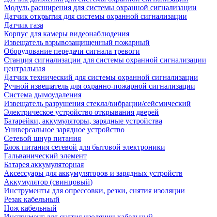
Модуль расширения для системы охранной сигнализации
Датчик открытия для системы охранной сигнализации
Датчик газа
Корпус для камеры видеонаблюдения
Извещатель взрывозащищенный пожарный
Оборудование передачи сигнала тревоги
Станция сигнализации для системы охранной сигнализации
центральная
Датчик технический для системы охранной сигнализации
Ручной извещатель для охранно-пожарной сигнализации
Система дымоудаления
Извещатель разрушения стекла/вибрации/сейсмический
Электрическое устройство открывания дверей
Батарейки, аккумуляторы, зарядные устройства
Универсальное зарядное устройство
Сетевой шнур питания
Блок питания сетевой для бытовой электроники
Гальванический элемент
Батарея аккумуляторная
Аксессуары для аккумуляторов и зарядных устройств
Аккумулятор (свинцовый)
Инструменты для опрессовки, резки, снятия изоляции
Резак кабельный
Нож кабельный
Инструмент для снятия изоляции кабельный