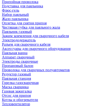
Припойная проволока
Подставка для паяльника
Флюс-гель
Набор паяльный
Жало паяльника
Оплетка для снятия припоя
Чистящая губка для паяльного жала
Паяльник газовый
Зажим заземления для сварочного кабеля
Электрододержатель
Разъем для сварочного кабеля
Аксессуары для сварочного оборудования
Паяльная ванна
Аппарат сварочный
Электроды сварочные
Пропановый балон
Проволока для сварочных полуавтоматов
Редуктор газовый
Паяльная станция
Горелка газосварочная
Маска сварщика
Газовая зажигалка
Отсос для припоя
Котлы и обогреватели
Тепловентилятор