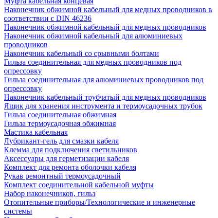
Муфта кабельная концевая
Наконечник обжимной кабельный для медных проводников в
соответствии с DIN 46236
Наконечник обжимной кабельный для медных проводников
Наконечник обжимной кабельный для алюминиевых
проводников
Наконечник кабельный со срывными болтами
Гильза соединительная для медных проводников под
опрессовку
Гильза соединительная для алюминиевых проводников под
опрессовку
Наконечник кабельный трубчатый для медных проводников
Ящик для хранения инструмента и термоусадочных трубок
Гильза соединительная обжимная
Гильза термоусадочная обжимная
Мастика кабельная
Лубрикант-гель для смазки кабеля
Клемма для подключения светильников
Аксессуары для герметизации кабеля
Комплект для ремонта оболочки кабеля
Рукав ремонтный термоусадочный
Комплект соединительной кабельной муфты
Набор наконечников, гильз
Отопительные приборы/Технологические и инженерные
системы