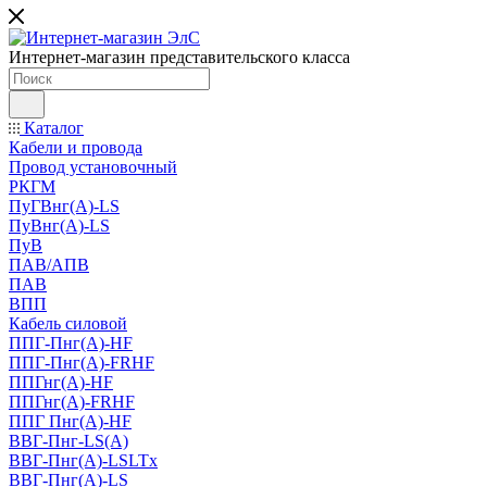
Интернет-магазин представительского класса
Каталог
Кабели и провода
Провод установочный
РКГМ
ПуГВнг(А)-LS
ПуВнг(А)-LS
ПуВ
ПАВ/АПВ
ПАВ
ВПП
Кабель силовой
ППГ-Пнг(А)-HF
ППГ-Пнг(А)-FRHF
ППГнг(А)-HF
ППГнг(А)-FRHF
ППГ Пнг(А)-HF
ВВГ-Пнг-LS(А)
ВВГ-Пнг(А)-LSLTx
ВВГ-Пнг(А)-LS