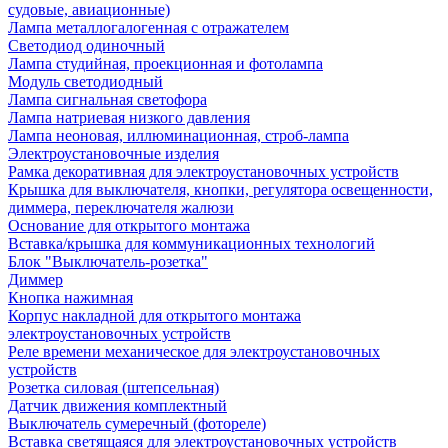
судовые, авиационные)
Лампа металлогалогенная с отражателем
Светодиод одиночный
Лампа студийная, проекционная и фотолампа
Модуль светодиодный
Лампа сигнальная светофора
Лампа натриевая низкого давления
Лампа неоновая, иллюминационная, строб-лампа
Электроустановочные изделия
Рамка декоративная для электроустановочных устройств
Крышка для выключателя, кнопки, регулятора освещенности,
диммера, переключателя жалюзи
Основание для открытого монтажа
Вставка/крышка для коммуникационных технологий
Блок "Выключатель-розетка"
Диммер
Кнопка нажимная
Корпус накладной для открытого монтажа
электроустановочных устройств
Реле времени механическое для электроустановочных
устройств
Розетка силовая (штепсельная)
Датчик движения комплектный
Выключатель сумеречный (фотореле)
Вставка светящаяся для электроустановочных устройств