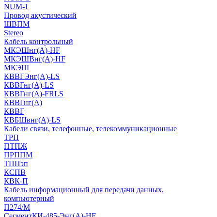
NUM-J
Провод акустический
ШВПМ
Stereo
Кабель контрольный
МКЭШнг(A)-HF
МКЭШВнг(А)-HF
МКЭШ
КВВГЭнг(А)-LS
КВВГнг(А)-LS
КВВГнг(А)-FRLS
КВВГнг(А)
КВВГ
КВБШвнг(А)-LS
Кабели связи, телефонные, телекоммуникационные
ТРП
ПТПЖ
ПРППМ
ТППэп
КСПВ
КВК-П
Кабель информационный для передачи данных,
компьютерный
П274/М
СегментКИ-485-Энг(А)-HF