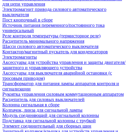
для цепи управления
Электромагнит привода силового автоматического
выключателя
Пост кнопочный в сборе
Источник питания переменного/постоянного тока
универсальный
Реле контроля температуры (термисторное реле)
Расцепитель минимального напряжения
Шасси силового автоматического выключателя
Контактор/магнитный пускатель для конденсаторов
Электромагниты
Аксессуары для устройства управления и защиты двигателя/
защитного и управляющего устройства
Аксессуары для выключателя аварийной остановки (с
тросовым приводом)
Трансформатор для питания лампы аппаратов контроля и
сигнализации
Рукоятка управления силовым коммутационным аппаратом
Расцепитель для силовых выключателей
Колонна сигнальная в сборе
Колпачок, линза для сигнальной лампы
Модуль соединяющий для сигнальной колонны
Подставка для сигнальной колонны с трубкой
Элемент соединительный для сборных шин
Защитный колпачок/крышка для устройств управления и