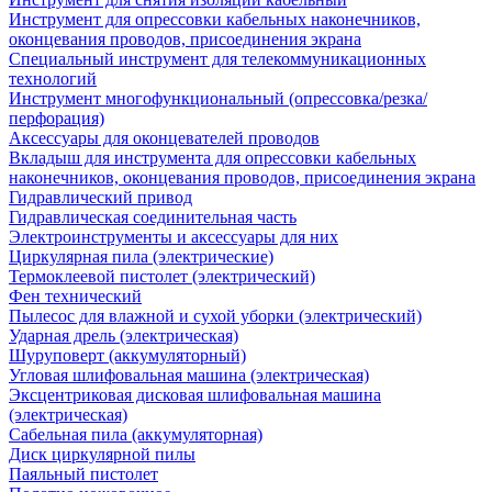
Инструмент для опрессовки кабельных наконечников,
оконцевания проводов, присоединения экрана
Специальный инструмент для телекоммуникационных
технологий
Инструмент многофункциональный (опрессовка/резка/
перфорация)
Аксессуары для оконцевателей проводов
Вкладыш для инструмента для опрессовки кабельных
наконечников, оконцевания проводов, присоединения экрана
Гидравлический привод
Гидравлическая соединительная часть
Электроинструменты и аксессуары для них
Циркулярная пила (электрические)
Термоклеевой пистолет (электрический)
Фен технический
Пылесос для влажной и сухой уборки (электрический)
Ударная дрель (электрическая)
Шуруповерт (аккумуляторный)
Угловая шлифовальная машина (электрическая)
Эксцентриковая дисковая шлифовальная машина
(электрическая)
Сабельная пила (аккумуляторная)
Диск циркулярной пилы
Паяльный пистолет