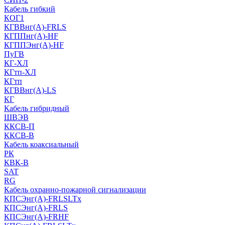
Кабель гибкий
КОГ1
КГВВнг(А)-FRLS
КГППнг(A)-HF
КГППЭнг(A)-HF
ПуГВ
КГ-ХЛ
КГтп-ХЛ
КГтп
КГВВнг(А)-LS
КГ
Кабель гибридный
ШВЭВ
ККСВ-П
ККСВ-В
Кабель коаксиальный
РК
КВК-В
SAT
RG
Кабель охранно-пожарной сигнализации
КПСЭнг(А)-FRLSLTx
КПСЭнг(А)-FRLS
КПСЭнг(А)-FRHF