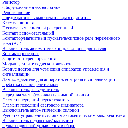
Резистор
Оборудование низковольтное
Реле тепловое
Предохранитель выключатель-разъединитель
Клемма шинная
Пускатель магнитный реверсивный
Контакт вспомогательный
Контактор/магнитный пускатель/силовое реле переменного
тока (АС)
Выключатель автоматический для защиты двигателя
Контакторное реле
Защита от перенапряжения
Модуль усилителя для контакторов
Корпус постов для установки аппаратов управления и
сигнализации
Ламподержатель для аппаратов контроля и сигнализации
Гребенка распределительная
Выключатель-разъединитель
Передняя часть (головка) нажимной кнопки
Элемент передний переключателя
Элемент передний светового индикатора
Выключатель автоматический силовой
Рукоятка управления силовым автоматическим выключателем
Выключатель педальный/нажимной
Пульт подвесной управления в сборе