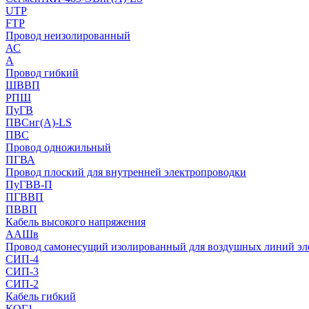
UTP
FTP
Провод неизолированный
АС
А
Провод гибкий
ШВВП
РПШ
ПуГВ
ПВСнг(А)-LS
ПВС
Провод одножильный
ПГВА
Провод плоский для внутренней электропроводки
ПуГВВ-П
ПГВВП
ПВВП
Кабель высокого напряжения
ААШв
Провод самонесущий изолированный для воздушных линий эл
СИП-4
СИП-3
СИП-2
Кабель гибкий
КОГ1