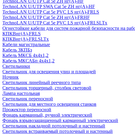
TechnoLAN U/UTP Cat 5e ZH нг(A)-HF
TechnoLAN U/UTP SWA Cat 5e ZH нг(A)-HF
TechnoLAN U/UTP Cat 5e PVC LS нг(A)-FRLS
TechnoLAN U/UTP Cat 5e ZH нг(A)-FRHF
TechnoLAN U/UTP Cat 5e PVC LS нг(A)-FRLSLTx
Огнестойкие кабели для систем пожарной безопасности на раб
КПКВнг(A)-FRLS
КПКВнг(A)-FRLSLTx
Кабели магистральные
Кабель ЗКПБз
Кабель МКСБ 4х4х1,2
Кабель МКСАБп 4х4х1,2
Светильники
Светильник для освещения улиц и площадей
Ночник
Светильник линейный реечного типа
Светильник торшерный, столбик световой
Лампа настольная
Светильник переносной
Светильник для местного освещения станков
Прожектор переносной
Фонарь карманный, ручной электрический
Фонарь взрывозащищенный карманный электрический
Светильник накладной потолочный и настенный
Светильник встраиваемый потолочный и настенный