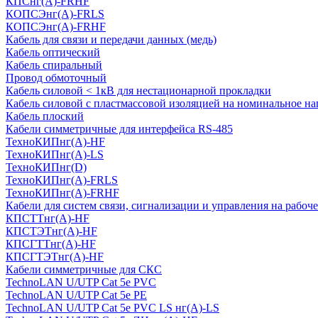
КПСнг(А)-FRHF
КОПСЭнг(А)-FRLS
КОПСЭнг(А)-FRHF
Кабель для связи и передачи данных (медь)
Кабель оптический
Кабель спиральный
Провод обмоточный
Кабель силовой < 1кВ для нестационарной прокладки
Кабель силовой с пластмассовой изоляцией на номинальное на
Кабель плоский
Кабели симметричные для интерфейса RS-485
ТеxноКИПнг(A)-HF
ТеxноКИПнг(A)-LS
ТеxноКИПнг(D)
ТехноКИПнг(A)-FRLS
ТехноКИПнг(A)-FRHF
Кабели для систем связи, сигнализации и управления на рабоч
КПСТТнг(A)-HF
КПСТЭТнг(A)-HF
КПСГТТнг(A)-HF
КПСГТЭТнг(A)-HF
Кабели симметричные для СКС
TechnoLAN U/UTP Cat 5e PVC
TechnoLAN U/UTP Cat 5e PE
TechnoLAN U/UTP Cat 5e PVC LS нг(A)-LS