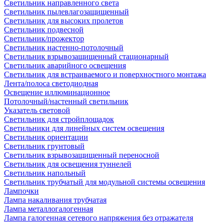
Светильник направленного света
Светильник пылевлагозащищенный
Светильник для высоких пролетов
Светильник подвесной
Светильник/прожектор
Светильник настенно-потолочный
Светильник взрывозащищенный стационарный
Светильник аварийного освещения
Светильник для встраиваемого и поверхностного монтажа
Лента/полоса светодиодная
Освещение иллюминационное
Потолочный/настенный светильник
Указатель световой
Светильник для стройплощадок
Светильники для линейных систем освещения
Светильник ориентации
Светильник грунтовый
Светильник взрывозащищенный переносной
Светильник для освещения туннелей
Светильник напольный
Светильник трубчатый для модульной системы освещения
Лампочки
Лампа накаливания трубчатая
Лампа металлогалогенная
Лампа галогенная сетевого напряжения без отражателя