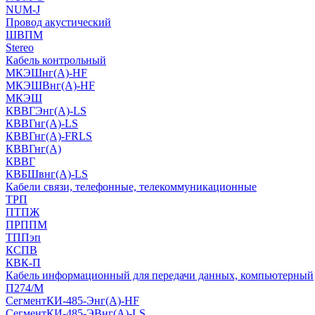
NUM-J
Провод акустический
ШВПМ
Stereo
Кабель контрольный
МКЭШнг(A)-HF
МКЭШВнг(А)-HF
МКЭШ
КВВГЭнг(А)-LS
КВВГнг(А)-LS
КВВГнг(А)-FRLS
КВВГнг(А)
КВВГ
КВБШвнг(А)-LS
Кабели связи, телефонные, телекоммуникационные
ТРП
ПТПЖ
ПРППМ
ТППэп
КСПВ
КВК-П
Кабель информационный для передачи данных, компьютерный
П274/М
СегментКИ-485-Энг(А)-HF
СегментКИ-485-ЭВнг(А)-LS