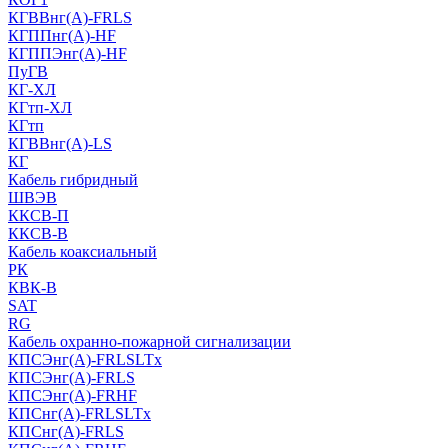
КГВВнг(А)-FRLS
КГППнг(A)-HF
КГППЭнг(A)-HF
ПуГВ
КГ-ХЛ
КГтп-ХЛ
КГтп
КГВВнг(А)-LS
КГ
Кабель гибридный
ШВЭВ
ККСВ-П
ККСВ-В
Кабель коаксиальный
РК
КВК-В
SAT
RG
Кабель охранно-пожарной сигнализации
КПСЭнг(А)-FRLSLTx
КПСЭнг(А)-FRLS
КПСЭнг(А)-FRHF
КПСнг(А)-FRLSLTx
КПСнг(А)-FRLS