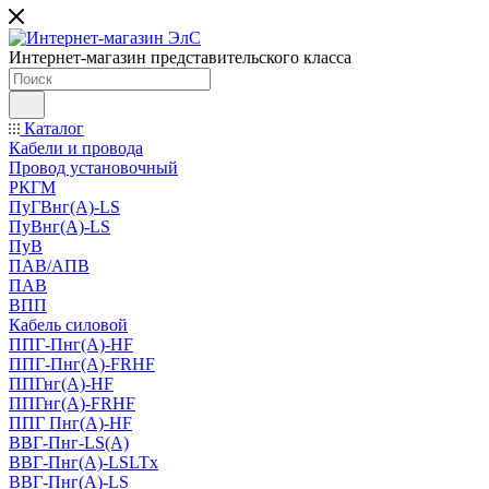
Интернет-магазин представительского класса
Каталог
Кабели и провода
Провод установочный
РКГМ
ПуГВнг(А)-LS
ПуВнг(А)-LS
ПуВ
ПАВ/АПВ
ПАВ
ВПП
Кабель силовой
ППГ-Пнг(А)-HF
ППГ-Пнг(А)-FRHF
ППГнг(А)-HF
ППГнг(А)-FRHF
ППГ Пнг(А)-HF
ВВГ-Пнг-LS(А)
ВВГ-Пнг(А)-LSLTx
ВВГ-Пнг(А)-LS