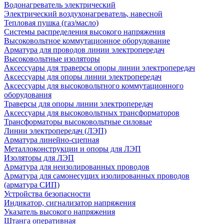
Водонагреватель электрический
Электрический воздухонагреватель, навесной
Тепловая пушка (газ/масло)
Системы распределения высокого напряжения
Высоковольтное коммутационное оборудование
Арматура для проводов линии электропередач
Высоковольтные изоляторы
Аксессуары для траверсы опоры линии электропередач
Аксессуары для опоры линии электропередач
Аксессуары для высоковольтного коммутационного
оборудования
Траверсы для опоры линии электропередач
Аксессуары для высоковольтных трансформаторов
Трансформаторы высоковольтные силовые
Линии электропередач (ЛЭП)
Арматура линейно-сцепная
Металлоконструкции и опоры для ЛЭП
Изоляторы для ЛЭП
Арматура для неизолированных проводов
Арматура для самонесущих изолированных проводов
(арматура СИП)
Устройства безопасности
Индикатор, сигнализатор напряжения
Указатель высокого напряжения
Штанга оперативная