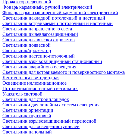
Прожектор переносной
Фонарь карманный, ручной электрический
Фонарь взрывозащищенный карманный электрический
Светильник накладной потолочный и настенный
Светильник встраиваемый потолочный и настенный
Светильник направленного света
Светильник пылевлагозащищенный
Светильник для высоких пролетов
Светильник подвесной
Светильник/прожектор
Светильник настенно-потолочный
Светильник взрывозащищенный стационарный
Светильник аварийного освещения
Светильник для встраиваемого и поверхностного монтажа
Лента/полоса светодиодная
Освещение иллюминационное
Потолочный/настенный светильник
Указатель световой
Светильник для стройплощадок
Светильники для линейных систем освещения
Светильник ориентации
Светильник грунтовый
Светильник взрывозащищенный переносной
Светильник для освещения туннелей
Светильник напольный