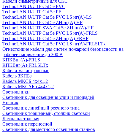
Кабели симметричные для СКС
TechnoLAN U/UTP Cat 5e PVC
TechnoLAN U/UTP Cat 5e PE
TechnoLAN U/UTP Cat 5e PVC LS нг(A)-LS
TechnoLAN U/UTP Cat 5e ZH нг(A)-HF
TechnoLAN U/UTP SWA Cat 5e ZH нг(A)-HF
TechnoLAN U/UTP Cat 5e PVC LS нг(A)-FRLS
TechnoLAN U/UTP Cat 5e ZH нг(A)-FRHF
TechnoLAN U/UTP Cat 5e PVC LS нг(A)-FRLSLTx
Огнестойкие кабели для систем пожарной безопасности на
рабочее напряжение до 300 В
КПКВнг(A)-FRLS
КПКВнг(A)-FRLSLTx
Кабели магистральные
Кабель ЗКПБз
Кабель МКСБ 4х4х1,2
Кабель МКСАБп 4х4х1,2
Светильники
Светильник для освещения улиц и площадей
Ночник
Светильник линейный реечного типа
Светильник торшерный, столбик световой
Лампа настольная
Светильник переносной
Светильник для местного освещения станков