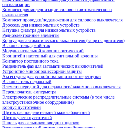
сигнализации
Комплект для модернизации силового автоматического
выключателя
Комплект проводки/подключения для силового выключателя
Дроссель для низковольтных устройств
Катушка фильтра для низковольтных устройств
Радиоэлектронные элементы
Корпус для автоматического выключателя (защиты двигателя)
Выключатель, джойстик
Модуль сигнальной колонны оптический
Кронштейн настенный для сигнальной колонны
Контактор постоянного тока
Разделитель фаз для автоматических выключателей
Устройство микропроцессорной защиты
Аксессуары для устройства защиты от перегрузки
Выключатель педальный
Элемент передний для педального/нажимного выключателя
Переключатель амперметра
Электрические распределительные системы (в том числе
электроустановочное оборудование)
Корпус пустотелый
Щиток распределительный малогабаритный
Щиток учета пустотелый
Панель для сальников вводных щитков
Распределительный щиток для стройплощадки