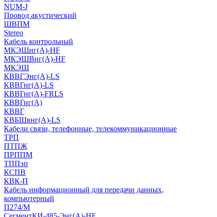
NUM-J
Провод акустический
ШВПМ
Stereo
Кабель контрольный
МКЭШнг(A)-HF
МКЭШВнг(А)-HF
МКЭШ
КВВГЭнг(А)-LS
КВВГнг(А)-LS
КВВГнг(А)-FRLS
КВВГнг(А)
КВВГ
КВБШвнг(А)-LS
Кабели связи, телефонные, телекоммуникационные
ТРП
ПТПЖ
ПРППМ
ТППэп
КСПВ
КВК-П
Кабель информационный для передачи данных,
компьютерный
П274/М
СегментКИ-485-Энг(А)-HF