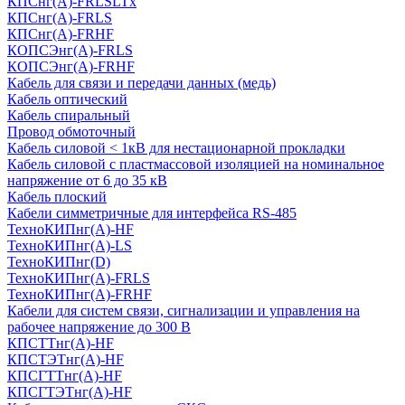
КПСнг(А)-FRLSLTx
КПСнг(А)-FRLS
КПСнг(А)-FRHF
КОПСЭнг(А)-FRLS
КОПСЭнг(А)-FRHF
Кабель для связи и передачи данных (медь)
Кабель оптический
Кабель спиральный
Провод обмоточный
Кабель силовой < 1кВ для нестационарной прокладки
Кабель силовой с пластмассовой изоляцией на номинальное
напряжение от 6 до 35 кВ
Кабель плоский
Кабели симметричные для интерфейса RS-485
ТеxноКИПнг(A)-HF
ТеxноКИПнг(A)-LS
ТеxноКИПнг(D)
ТехноКИПнг(A)-FRLS
ТехноКИПнг(A)-FRHF
Кабели для систем связи, сигнализации и управления на
рабочее напряжение до 300 В
КПСТТнг(A)-HF
КПСТЭТнг(A)-HF
КПСГТТнг(A)-HF
КПСГТЭТнг(A)-HF