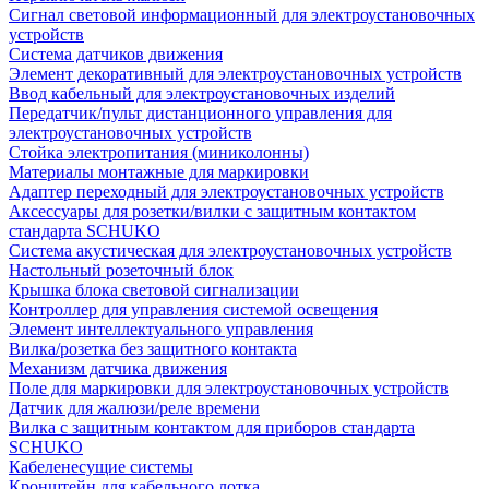
Сигнал световой информационный для электроустановочных
устройств
Система датчиков движения
Элемент декоративный для электроустановочных устройств
Ввод кабельный для электроустановочных изделий
Передатчик/пульт дистанционного управления для
электроустановочных устройств
Стойка электропитания (миниколонны)
Материалы монтажные для маркировки
Адаптер переходный для электроустановочных устройств
Аксессуары для розетки/вилки с защитным контактом
стандарта SCHUKO
Система акустическая для электроустановочных устройств
Настольный розеточный блок
Крышка блока световой сигнализации
Контроллер для управления системой освещения
Элемент интеллектуального управления
Вилка/розетка без защитного контакта
Механизм датчика движения
Поле для маркировки для электроустановочных устройств
Датчик для жалюзи/реле времени
Вилка с защитным контактом для приборов стандарта
SCHUKO
Кабеленесущие системы
Кронштейн для кабельного лотка