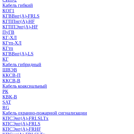
Кабель гибкий
КОГ1
КГВВнг(А)-FRLS
КГППнг(A)-HF
КГППЭнг(A)-HF
ПуГВ
КГ-ХЛ
КГтп-ХЛ
КГтп
КГВВнг(А)-LS
КГ
Кабель гибридный
ШВЭВ
ККСВ-П
ККСВ-В
Кабель коаксиальный
РК
КВК-В
SAT
RG
Кабель охранно-пожарной сигнализации
КПСЭнг(А)-FRLSLTx
КПСЭнг(А)-FRLS
КПСЭнг(А)-FRHF