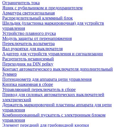
Ограничитель тока
Ящик с рубильником и предохранителем
Арматура светосигнальная
Распределительный клеммный блок
Шильдик (пластинка маркировочная) для устройств
управления
Устройство плавного пуска
Модуль защиты от перенапряжения
Переключатель вольтметра
Вал рукоятки для выключателя
Адаптер для устройств управления и сигнализации
Расцепитель независимый
Переходник на DIN рейку
Контакт автоматического выключателя дополнительный
Зуммер
Потенциометр для аппарата цепи управления
Кнопка нажимная в сборе
Управляющий переключатель в сборе
Привод для силовых автоматических выключателей
электрический
Держатель маркировочной пластины аппарата для цепи
управления
Комбинированный пускатель с электронным блоком
управления
Элемент передний для грибовидной кнопки