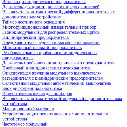
Вставка цилиндрического предохранителя
Держатель для цилиндрических предохранителей
Выключатель автоматический дифференциального тока с
дополнительным устройством
Таймер лестничного освещения
Многофункциональный измерительный прибор
Звонок модульный для распределительных щитов
Цилиндрический предохранитель
Предохранитель среднего и высокого напряжения
Миниатюрный плавкий предохранитель
Резьбовая крышка пробкового цилиндрического
предохранителя
Держатель пробкового цилиндрического предохранителя
Пробковый цилиндрический предохранитель
Фиксирующая пружина модульного выключателя-
разъединителя с цилиндрическим предохранителем
Селективный модульный автоматический выключатель
Блок дифференциального тока
Измерительная шкала для приборов
Выключатель автоматический модульный с дополнительным
устройством
Маркировочный материал
Устройство защитного отключения с дополнительным
устройством
Частотомер модульный