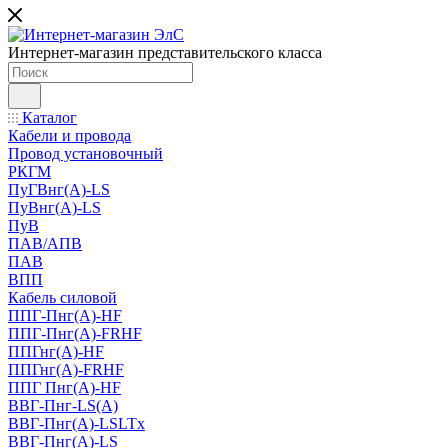
Интернет-магазин представительского класса
Каталог
Кабели и провода
Провод установочный
РКГМ
ПуГВнг(А)-LS
ПуВнг(А)-LS
ПуВ
ПАВ/АПВ
ПАВ
ВПП
Кабель силовой
ППГ-Пнг(А)-HF
ППГ-Пнг(А)-FRHF
ППГнг(А)-HF
ППГнг(А)-FRHF
ППГ Пнг(А)-HF
ВВГ-Пнг-LS(А)
ВВГ-Пнг(А)-LSLTx
ВВГ-Пнг(А)-LS