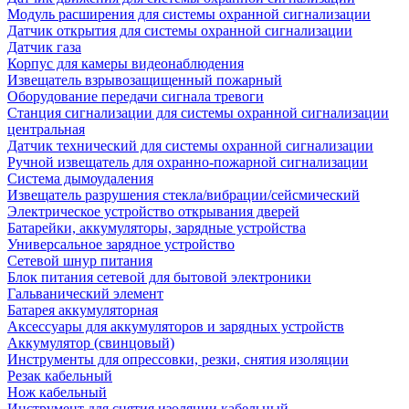
Модуль расширения для системы охранной сигнализации
Датчик открытия для системы охранной сигнализации
Датчик газа
Корпус для камеры видеонаблюдения
Извещатель взрывозащищенный пожарный
Оборудование передачи сигнала тревоги
Станция сигнализации для системы охранной сигнализации
центральная
Датчик технический для системы охранной сигнализации
Ручной извещатель для охранно-пожарной сигнализации
Система дымоудаления
Извещатель разрушения стекла/вибрации/сейсмический
Электрическое устройство открывания дверей
Батарейки, аккумуляторы, зарядные устройства
Универсальное зарядное устройство
Сетевой шнур питания
Блок питания сетевой для бытовой электроники
Гальванический элемент
Батарея аккумуляторная
Аксессуары для аккумуляторов и зарядных устройств
Аккумулятор (свинцовый)
Инструменты для опрессовки, резки, снятия изоляции
Резак кабельный
Нож кабельный
Инструмент для снятия изоляции кабельный