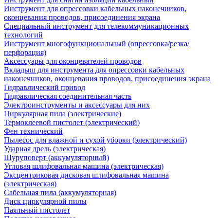
Инструмент для опрессовки кабельных наконечников,
оконцевания проводов, присоединения экрана
Специальный инструмент для телекоммуникационных
технологий
Инструмент многофункциональный (опрессовка/резка/
перфорация)
Аксессуары для оконцевателей проводов
Вкладыш для инструмента для опрессовки кабельных
наконечников, оконцевания проводов, присоединения экрана
Гидравлический привод
Гидравлическая соединительная часть
Электроинструменты и аксессуары для них
Циркулярная пила (электрические)
Термоклеевой пистолет (электрический)
Фен технический
Пылесос для влажной и сухой уборки (электрический)
Ударная дрель (электрическая)
Шуруповерт (аккумуляторный)
Угловая шлифовальная машина (электрическая)
Эксцентриковая дисковая шлифовальная машина
(электрическая)
Сабельная пила (аккумуляторная)
Диск циркулярной пилы
Паяльный пистолет