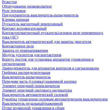
Резистор
Оборудование низковольтное
Реле тепловое
Предохранитель выключатель-разъединитель
Клемма шинная
Пускатель магнитный реверсивный
Контакт вспомогательный
Контактор/магнитный пускатель/силовое реле переменного
тока (АС)
Выключатель автоматический для защиты двигателя
Контакторное реле
Защита от перенапряжения
Модуль усилителя для контакторов
Корпус постов для установки аппаратов управления и
сигнализации
Ламподержатель для аппаратов контроля и сигнализации
Гребенка распределительная
Выключатель-разъединитель
Передняя часть (головка) нажимной кнопки
Элемент передний переключателя
Элемент передний светового индикатора
Выключатель автоматический силовой
Рукоятка управления силовым автоматическим выключателем
Выключатель педальный/нажимной
Пульт подвесной управления в сборе