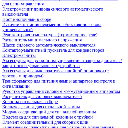
для цепи управления
Электромагнит привода силового автоматического
выключателя
Пост кнопочный в сборе
Источник питания переменного/постоянного тока
универсальный
Реле контроля температуры (термисторное реле)
Расцепитель минимального напряжения
Шасси силового автоматического выключателя
Контактор/магнитный пускатель для конденсаторов
Электромагниты
Аксессуары для устройства управления и защиты двигателя/
защитного и управляющего устройства
Аксессуары для выключателя аварийной остановки (с
тросовым приводом)
Трансформатор для питания лампы аппаратов контроля и
сигнализации
Рукоятка управления силовым коммутационным аппаратом
Расцепитель для силовых выключателей
Колонна сигнальная в сборе
Колпачок, линза для сигнальной лампы
Модуль соединяющий для сигнальной колонны
Подставка для сигнальной колонны с трубкой
Элемент соединительный для сборных шин
Защитный колпачок/крышка для устройств управления и