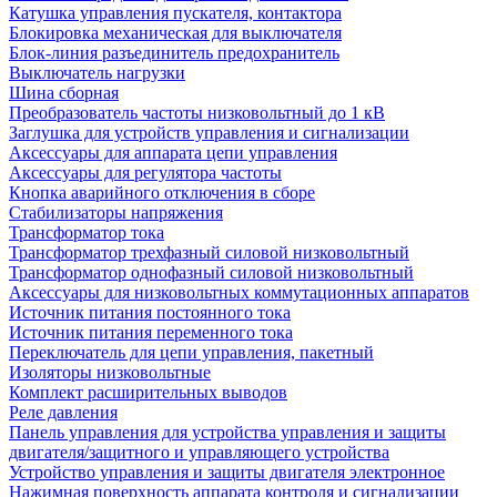
Катушка управления пускателя, контактора
Блокировка механическая для выключателя
Блок-линия разъединитель предохранитель
Выключатель нагрузки
Шина сборная
Преобразователь частоты низковольтный до 1 кВ
Заглушка для устройств управления и сигнализации
Аксессуары для аппарата цепи управления
Аксессуары для регулятора частоты
Кнопка аварийного отключения в сборе
Стабилизаторы напряжения
Трансформатор тока
Трансформатор трехфазный силовой низковольтный
Трансформатор однофазный силовой низковольтный
Аксессуары для низковольтных коммутационных аппаратов
Источник питания постоянного тока
Источник питания переменного тока
Переключатель для цепи управления, пакетный
Изоляторы низковольтные
Комплект расширительных выводов
Реле давления
Панель управления для устройства управления и защиты
двигателя/защитного и управляющего устройства
Устройство управления и защиты двигателя электронное
Нажимная поверхность аппарата контроля и сигнализации