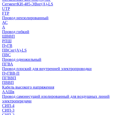
СегментКИ-485-ЭВнг(А)-LS
UTP
FTP
Провод неизолированный
АС
А
Провод гибкий
ШВВП
РПШ
ПуГВ
ПВСнг(А)-LS
ПВС
Провод одножильный
ПГВА
Провод плоский для внутренней электропроводки
ПуГВВ-П
ПГВВП
ПВВП
Кабель высокого напряжения
ААШв
Провод самонесущий изолированный для воздушных линий
электропередачи
СИП-4
СИП-3
СИП-2