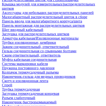
Крышка модулей для измерительных/распределительных
щитков
Аксессуары для небольших распределительных панелей
Малогабаритный распределительный щиток в сборе
Панель ввода для малогабаритного корпуса/щита
Панель монтажная для распределительных щитков
Щит вводный кабельный
Заглушка для распределительных щитков
Арматура кабельная/Изоляционные материалы
Трубки изоляционные, кембрики
Зажим соединительный, ответвительный
Гильза соединительная со срывными болтами
Сжим ответвительный, ответвитель
Муфта кабельная соединительная
Система маркировки кабеля
Пружина постоянного давления
Колпачок термоусадочный разъема
Наконечник-гильза для медных проводников
Скотч и изоляционная лента
Спрей
Трубка термоусадочная
Заглушка термоусадочная концевая
Разъем слаботочный
Наконечник быстроразмыкаемый