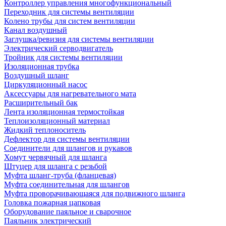
Контроллер управления многофункциональный
Переходник для системы вентиляции
Колено трубы для систем вентиляции
Канал воздушный
Заглушка/ревизия для системы вентиляции
Электрический серводвигатель
Тройник для системы вентиляции
Изоляционная трубка
Воздушный шланг
Циркуляционный насос
Аксессуары для нагревательного мата
Расширительный бак
Лента изоляционная термостойкая
Теплоизоляционный материал
Жидкий теплоноситель
Дефлектор для системы вентиляции
Соединители для шлангов и рукавов
Хомут червячный для шланга
Штуцер для шланга с резьбой
Муфта шланг-труба (фланцевая)
Муфта соединительная для шлангов
Муфта проворачивающаяся для подвижного шланга
Головка пожарная цапковая
Оборудование паяльное и сварочное
Паяльник электрический