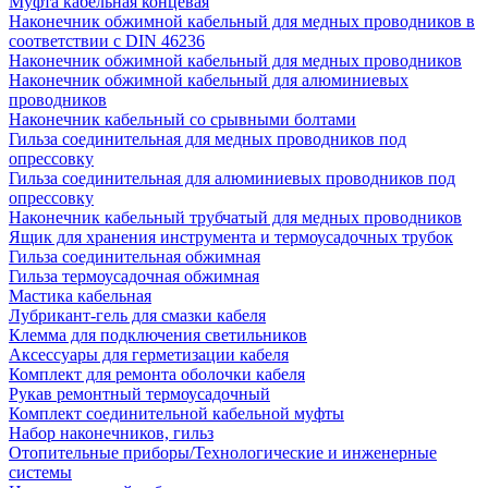
Муфта кабельная концевая
Наконечник обжимной кабельный для медных проводников в
соответствии с DIN 46236
Наконечник обжимной кабельный для медных проводников
Наконечник обжимной кабельный для алюминиевых
проводников
Наконечник кабельный со срывными болтами
Гильза соединительная для медных проводников под
опрессовку
Гильза соединительная для алюминиевых проводников под
опрессовку
Наконечник кабельный трубчатый для медных проводников
Ящик для хранения инструмента и термоусадочных трубок
Гильза соединительная обжимная
Гильза термоусадочная обжимная
Мастика кабельная
Лубрикант-гель для смазки кабеля
Клемма для подключения светильников
Аксессуары для герметизации кабеля
Комплект для ремонта оболочки кабеля
Рукав ремонтный термоусадочный
Комплект соединительной кабельной муфты
Набор наконечников, гильз
Отопительные приборы/Технологические и инженерные
системы