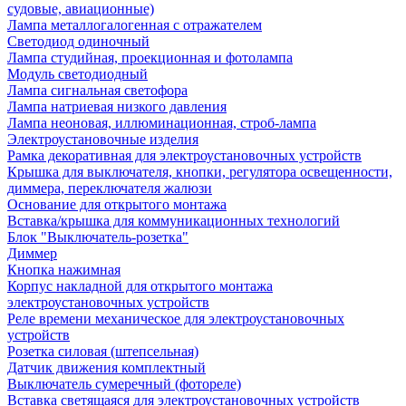
судовые, авиационные)
Лампа металлогалогенная с отражателем
Светодиод одиночный
Лампа студийная, проекционная и фотолампа
Модуль светодиодный
Лампа сигнальная светофора
Лампа натриевая низкого давления
Лампа неоновая, иллюминационная, строб-лампа
Электроустановочные изделия
Рамка декоративная для электроустановочных устройств
Крышка для выключателя, кнопки, регулятора освещенности,
диммера, переключателя жалюзи
Основание для открытого монтажа
Вставка/крышка для коммуникационных технологий
Блок "Выключатель-розетка"
Диммер
Кнопка нажимная
Корпус накладной для открытого монтажа
электроустановочных устройств
Реле времени механическое для электроустановочных
устройств
Розетка силовая (штепсельная)
Датчик движения комплектный
Выключатель сумеречный (фотореле)
Вставка светящаяся для электроустановочных устройств