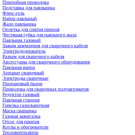
Припойная проволока
Подставка для паяльника
Флюс-гель
Набор паяльный
Жало паяльника
Оплетка для снятия припоя
Чистящая губка для паяльного жала
Паяльник газовый
Зажим заземления для сварочного кабеля
Электрододержатель
Разъем для сварочного кабеля
Аксессуары для сварочного оборудования
Паяльная ванна
Аппарат сварочный
Электроды сварочные
Пропановый балон
Проволока для сварочных полуавтоматов
Редуктор газовый
Паяльная станция
Горелка газосварочная
Маска сварщика
Газовая зажигалка
Отсос для припоя
Котлы и обогреватели
Тепловентилятор