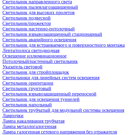
Светильник направленного света
Светильник пылевлагозащищенный
Светильник для высоких пролетов
Светильник подвесной
Светильник/прожектор
Светильник настенно-потолочный
Светильник взрывозащищенный стационарный
Светильник аварийного освещения
Светильник для встраиваемого и поверхностного монтажа
Лента/полоса светодиодная
Освещение иллюминационное
Потолочный/настенный светильник
Указатель световой
Светильник для стройплощадок
Светильники для линейных систем освещения
Светильник ориентации
Светильник грунтовый
Светильник взрывозащищенный переносной
Светильник для освещения туннелей
Светильник напольный
Светильник трубчатый для модульной системы освещения
Лампочки
Лампа накаливания трубчатая
Лампа металлогалогенная
Лампа галогенная сетевого напряжения без отражателя