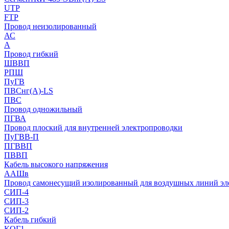
UTP
FTP
Провод неизолированный
АС
А
Провод гибкий
ШВВП
РПШ
ПуГВ
ПВСнг(А)-LS
ПВС
Провод одножильный
ПГВА
Провод плоский для внутренней электропроводки
ПуГВВ-П
ПГВВП
ПВВП
Кабель высокого напряжения
ААШв
Провод самонесущий изолированный для воздушных линий эл
СИП-4
СИП-3
СИП-2
Кабель гибкий
КОГ1