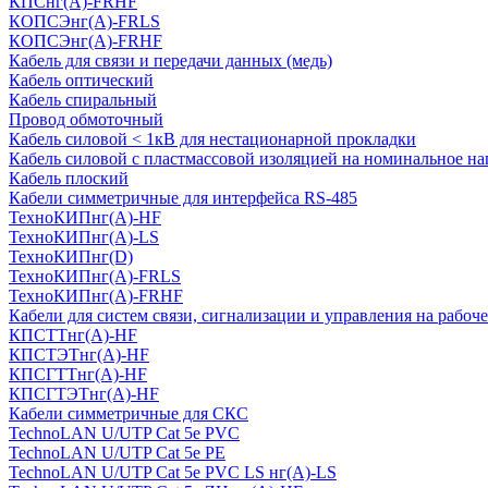
КПСнг(А)-FRHF
КОПСЭнг(А)-FRLS
КОПСЭнг(А)-FRHF
Кабель для связи и передачи данных (медь)
Кабель оптический
Кабель спиральный
Провод обмоточный
Кабель силовой < 1кВ для нестационарной прокладки
Кабель силовой с пластмассовой изоляцией на номинальное на
Кабель плоский
Кабели симметричные для интерфейса RS-485
ТеxноКИПнг(A)-HF
ТеxноКИПнг(A)-LS
ТеxноКИПнг(D)
ТехноКИПнг(A)-FRLS
ТехноКИПнг(A)-FRHF
Кабели для систем связи, сигнализации и управления на рабоч
КПСТТнг(A)-HF
КПСТЭТнг(A)-HF
КПСГТТнг(A)-HF
КПСГТЭТнг(A)-HF
Кабели симметричные для СКС
TechnoLAN U/UTP Cat 5e PVC
TechnoLAN U/UTP Cat 5e PE
TechnoLAN U/UTP Cat 5e PVC LS нг(A)-LS