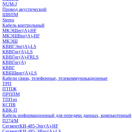
NUM-J
Провод акустический
ШВПМ
Stereo
Кабель контрольный
МКЭШнг(A)-HF
МКЭШВнг(А)-HF
МКЭШ
КВВГЭнг(А)-LS
КВВГнг(А)-LS
КВВГнг(А)-FRLS
КВВГнг(А)
КВВГ
КВБШвнг(А)-LS
Кабели связи, телефонные, телекоммуникационные
ТРП
ПТПЖ
ПРППМ
ТППэп
КСПВ
КВК-П
Кабель информационный для передачи данных, компьютерный
П274/М
СегментКИ-485-Энг(А)-HF
СегментКИ-485-ЭВнг(А)-LS