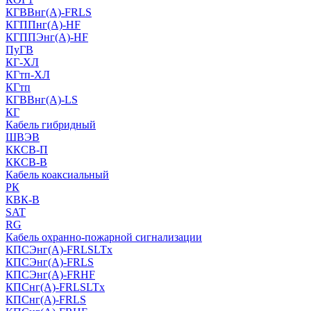
КГВВнг(А)-FRLS
КГППнг(A)-HF
КГППЭнг(A)-HF
ПуГВ
КГ-ХЛ
КГтп-ХЛ
КГтп
КГВВнг(А)-LS
КГ
Кабель гибридный
ШВЭВ
ККСВ-П
ККСВ-В
Кабель коаксиальный
РК
КВК-В
SAT
RG
Кабель охранно-пожарной сигнализации
КПСЭнг(А)-FRLSLTx
КПСЭнг(А)-FRLS
КПСЭнг(А)-FRHF
КПСнг(А)-FRLSLTx
КПСнг(А)-FRLS