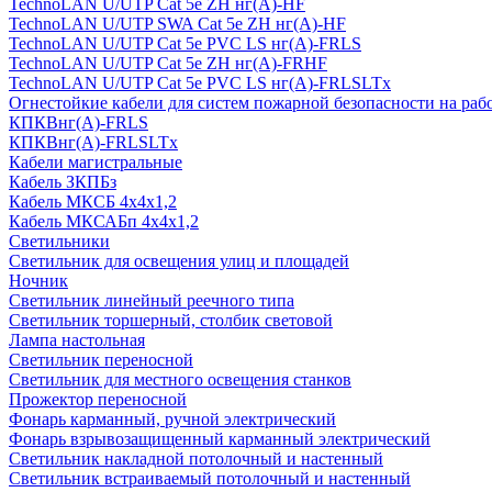
TechnoLAN U/UTP Cat 5e ZH нг(A)-HF
TechnoLAN U/UTP SWA Cat 5e ZH нг(A)-HF
TechnoLAN U/UTP Cat 5e PVC LS нг(A)-FRLS
TechnoLAN U/UTP Cat 5e ZH нг(A)-FRHF
TechnoLAN U/UTP Cat 5e PVC LS нг(A)-FRLSLTx
Огнестойкие кабели для систем пожарной безопасности на раб
КПКВнг(A)-FRLS
КПКВнг(A)-FRLSLTx
Кабели магистральные
Кабель ЗКПБз
Кабель МКСБ 4х4х1,2
Кабель МКСАБп 4х4х1,2
Светильники
Светильник для освещения улиц и площадей
Ночник
Светильник линейный реечного типа
Светильник торшерный, столбик световой
Лампа настольная
Светильник переносной
Светильник для местного освещения станков
Прожектор переносной
Фонарь карманный, ручной электрический
Фонарь взрывозащищенный карманный электрический
Светильник накладной потолочный и настенный
Светильник встраиваемый потолочный и настенный