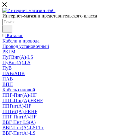
Интернет-магазин представительского класса
Каталог
Кабели и провода
Провод установочный
РКГМ
ПуГВнг(А)-LS
ПуВнг(А)-LS
ПуВ
ПАВ/АПВ
ПАВ
ВПП
Кабель силовой
ППГ-Пнг(А)-HF
ППГ-Пнг(А)-FRHF
ППГнг(А)-HF
ППГнг(А)-FRHF
ППГ Пнг(А)-HF
ВВГ-Пнг-LS(А)
ВВГ-Пнг(А)-LSLTx
ВВГ-Пнг(А)-LS