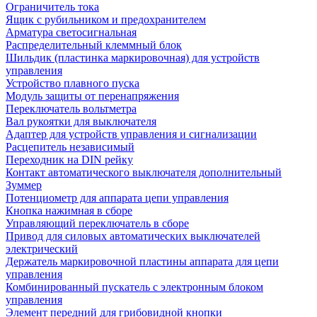
Ограничитель тока
Ящик с рубильником и предохранителем
Арматура светосигнальная
Распределительный клеммный блок
Шильдик (пластинка маркировочная) для устройств
управления
Устройство плавного пуска
Модуль защиты от перенапряжения
Переключатель вольтметра
Вал рукоятки для выключателя
Адаптер для устройств управления и сигнализации
Расцепитель независимый
Переходник на DIN рейку
Контакт автоматического выключателя дополнительный
Зуммер
Потенциометр для аппарата цепи управления
Кнопка нажимная в сборе
Управляющий переключатель в сборе
Привод для силовых автоматических выключателей
электрический
Держатель маркировочной пластины аппарата для цепи
управления
Комбинированный пускатель с электронным блоком
управления
Элемент передний для грибовидной кнопки