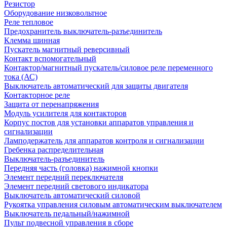
Резистор
Оборудование низковольтное
Реле тепловое
Предохранитель выключатель-разъединитель
Клемма шинная
Пускатель магнитный реверсивный
Контакт вспомогательный
Контактор/магнитный пускатель/силовое реле переменного
тока (АС)
Выключатель автоматический для защиты двигателя
Контакторное реле
Защита от перенапряжения
Модуль усилителя для контакторов
Корпус постов для установки аппаратов управления и
сигнализации
Ламподержатель для аппаратов контроля и сигнализации
Гребенка распределительная
Выключатель-разъединитель
Передняя часть (головка) нажимной кнопки
Элемент передний переключателя
Элемент передний светового индикатора
Выключатель автоматический силовой
Рукоятка управления силовым автоматическим выключателем
Выключатель педальный/нажимной
Пульт подвесной управления в сборе