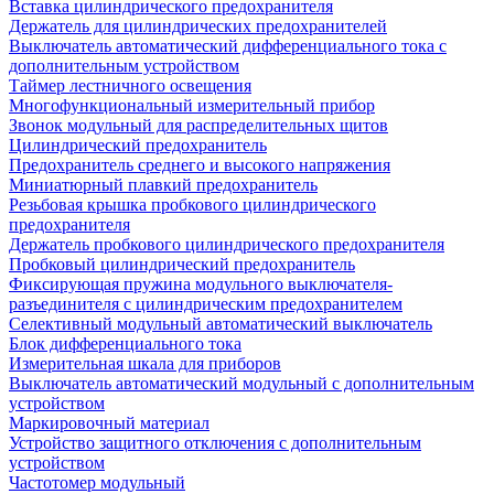
Вставка цилиндрического предохранителя
Держатель для цилиндрических предохранителей
Выключатель автоматический дифференциального тока с
дополнительным устройством
Таймер лестничного освещения
Многофункциональный измерительный прибор
Звонок модульный для распределительных щитов
Цилиндрический предохранитель
Предохранитель среднего и высокого напряжения
Миниатюрный плавкий предохранитель
Резьбовая крышка пробкового цилиндрического
предохранителя
Держатель пробкового цилиндрического предохранителя
Пробковый цилиндрический предохранитель
Фиксирующая пружина модульного выключателя-
разъединителя с цилиндрическим предохранителем
Селективный модульный автоматический выключатель
Блок дифференциального тока
Измерительная шкала для приборов
Выключатель автоматический модульный с дополнительным
устройством
Маркировочный материал
Устройство защитного отключения с дополнительным
устройством
Частотомер модульный