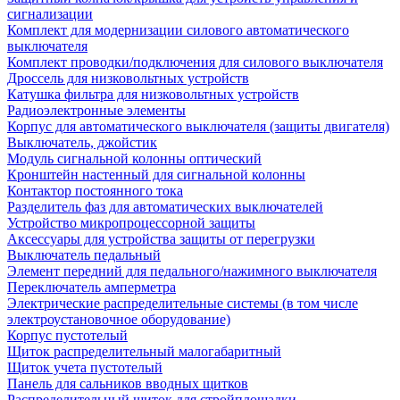
сигнализации
Комплект для модернизации силового автоматического
выключателя
Комплект проводки/подключения для силового выключателя
Дроссель для низковольтных устройств
Катушка фильтра для низковольтных устройств
Радиоэлектронные элементы
Корпус для автоматического выключателя (защиты двигателя)
Выключатель, джойстик
Модуль сигнальной колонны оптический
Кронштейн настенный для сигнальной колонны
Контактор постоянного тока
Разделитель фаз для автоматических выключателей
Устройство микропроцессорной защиты
Аксессуары для устройства защиты от перегрузки
Выключатель педальный
Элемент передний для педального/нажимного выключателя
Переключатель амперметра
Электрические распределительные системы (в том числе
электроустановочное оборудование)
Корпус пустотелый
Щиток распределительный малогабаритный
Щиток учета пустотелый
Панель для сальников вводных щитков
Распределительный щиток для стройплощадки