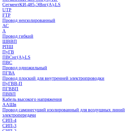
СегментКИ-485-ЭВнг(А)-LS
UTP
FTP
Провод неизолированный
АС
А
Провод гибкий
ШВВП
РПШ
ПуГВ
ПВСнг(А)-LS
ПВС
Провод одножильный
ПГВА
Провод плоский для внутренней электропроводки
ПуГВВ-П
ПГВВП
ПВВП
Кабель высокого напряжения
ААШв
Провод самонесущий изолированный для воздушных линий
электропередачи
СИП-4
СИП-3
СИП-2