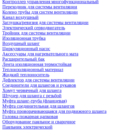
Контроллер управления многофункциональный
Переходник для системы вентиляции
Колено трубы для систем вентиляции
Канал воздушный
Заглушка/ревизия для системы вентиляции
Электрический серводвигатель
Тройник для системы вентиляции
Изоляционная трубка
Воздушный шланг
Циркуляционный насос
Аксессуары для нагревательного мата
Расширительный бак
Лента изоляционная термостойкая
Теплоизоляционный материал
Жидкий теплоноситель
Дефлектор для системы вентиляции
Соединители для шлангов и рукавов
Хомут червячный для шланга
Штуцер для шланга с резьбой
Муфта шланг-труба (фланцевая)
Муфта соединительная для шлангов
Муфта проворачивающаяся для подвижного шланга
Головка пожарная цапковая
Оборудование паяльное и сварочное
Паяльник электрический