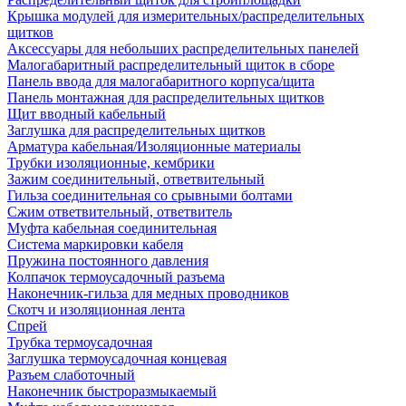
Крышка модулей для измерительных/распределительных
щитков
Аксессуары для небольших распределительных панелей
Малогабаритный распределительный щиток в сборе
Панель ввода для малогабаритного корпуса/щита
Панель монтажная для распределительных щитков
Щит вводный кабельный
Заглушка для распределительных щитков
Арматура кабельная/Изоляционные материалы
Трубки изоляционные, кембрики
Зажим соединительный, ответвительный
Гильза соединительная со срывными болтами
Сжим ответвительный, ответвитель
Муфта кабельная соединительная
Система маркировки кабеля
Пружина постоянного давления
Колпачок термоусадочный разъема
Наконечник-гильза для медных проводников
Скотч и изоляционная лента
Спрей
Трубка термоусадочная
Заглушка термоусадочная концевая
Разъем слаботочный
Наконечник быстроразмыкаемый