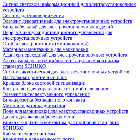
Сигнал световой информационный для электроустановочных
устройств
Система датчиков движения
Элемент декоративный для электроустановочных устройств
Ввод кабельный для электроустановочных изделий
Передатчик/пульт дистанционного управления для
электроустановочных устройств
Стойка электропитания (миниколонны)
Материалы монтажные для маркировки
Адаптер переходный для электроустановочных устройств
Аксессуары для розетки/вилки с защитным контактом
стандарта SCHUKO
Система акустическая для электроустановочных устройств
Настольный розеточный блок
Крышка блока световой сигнализации
Контроллер для управления системой освещения
Элемент интеллектуального управления
Вилка/розетка без защитного контакта
Механизм датчика движения
Поле для маркировки для электроустановочных устройств
Датчик для жалюзи/реле времени
Вилка с защитным контактом для приборов стандарта
SCHUKO
Кабеленесущие системы
Кронштейн для кабельного лотка