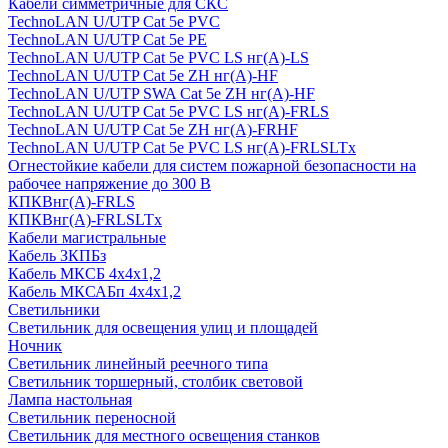
Кабели симметричные для СКС
TechnoLAN U/UTP Cat 5e PVC
TechnoLAN U/UTP Cat 5e PE
TechnoLAN U/UTP Cat 5e PVC LS нг(A)-LS
TechnoLAN U/UTP Cat 5e ZH нг(A)-HF
TechnoLAN U/UTP SWA Cat 5e ZH нг(A)-HF
TechnoLAN U/UTP Cat 5e PVC LS нг(A)-FRLS
TechnoLAN U/UTP Cat 5e ZH нг(A)-FRHF
TechnoLAN U/UTP Cat 5e PVC LS нг(A)-FRLSLTx
Огнестойкие кабели для систем пожарной безопасности на
рабочее напряжение до 300 В
КПКВнг(A)-FRLS
КПКВнг(A)-FRLSLTx
Кабели магистральные
Кабель ЗКПБз
Кабель МКСБ 4х4х1,2
Кабель МКСАБп 4х4х1,2
Светильники
Светильник для освещения улиц и площадей
Ночник
Светильник линейный реечного типа
Светильник торшерный, столбик световой
Лампа настольная
Светильник переносной
Светильник для местного освещения станков