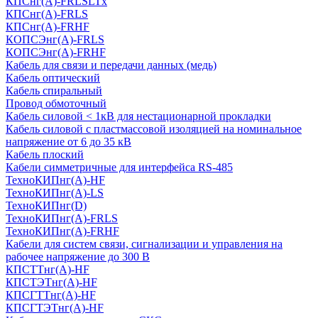
КПСнг(А)-FRLSLTx
КПСнг(А)-FRLS
КПСнг(А)-FRHF
КОПСЭнг(А)-FRLS
КОПСЭнг(А)-FRHF
Кабель для связи и передачи данных (медь)
Кабель оптический
Кабель спиральный
Провод обмоточный
Кабель силовой < 1кВ для нестационарной прокладки
Кабель силовой с пластмассовой изоляцией на номинальное
напряжение от 6 до 35 кВ
Кабель плоский
Кабели симметричные для интерфейса RS-485
ТеxноКИПнг(A)-HF
ТеxноКИПнг(A)-LS
ТеxноКИПнг(D)
ТехноКИПнг(A)-FRLS
ТехноКИПнг(A)-FRHF
Кабели для систем связи, сигнализации и управления на
рабочее напряжение до 300 В
КПСТТнг(A)-HF
КПСТЭТнг(A)-HF
КПСГТТнг(A)-HF
КПСГТЭТнг(A)-HF