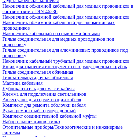
Муфта кабельная концевая
Наконечник обжимной кабельный для медных проводников в
соответствии с DIN 46236
Наконечник обжимной кабельный для медных проводников
Наконечник обжимной кабельный для алюминиевых
проводников
Наконечник кабельный со срывными болтами
Гильза соединительная для медных проводников под
опрессовку
Гильза соединительная для алюминиевых проводников под
опрессовку
Наконечник кабельный трубчатый для медных проводников
Ящик для хранения инструмента и термоусадочных трубок
Гильза соединительная обжимная
Гильза термоусадочная обжимная
Мастика кабельная
Лубрикант-гель для смазки кабеля
Клемма для подключения светильников
Аксессуары для герметизации кабеля
Комплект для ремонта оболочки кабеля
Рукав ремонтный термоусадочный
Комплект соединительной кабельной муфты
Набор наконечников, гильз
Отопительные приборы/Технологические и инженерные
системы