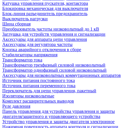
Катушка управления пускателя, контактора
Блокировка механическая для выключателя
Блок-линия разъединитель предохранитель
Выключатель нагрузки
Шина сборная
Преобразователь частоты низковольтный до 1 кВ
Заглушка для устройств управления и сигнализации
Аксессуары для аппарата цепи управления
Аксессуары для регулятора частоты
Кнопка аварийного отключения в сборе
Стабилизаторы напряжения
Трансформатор тока
Трансформатор трехфазный силовой низковольтный
Трансформатор однофазный силовой низковольтный
Аксессуары для низковольтных коммутационных аппаратов
Источник питания постоянного тока
Источник питания переменного тока
Переключатель для цепи управления, пакетный
Изоляторы низковольтные
Комплект расширительных выводов
Реле давления
Панель управления для устройства управления и защиты
двигателя/защитного и управляющего устройства
Устройство управления и защиты двигателя электронное
Нажимная поверхность аппарата контроля и сигнализации