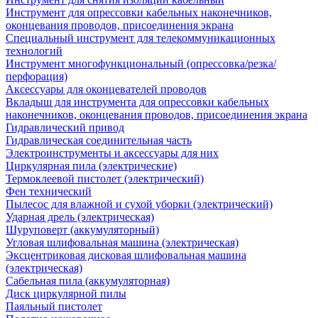
Инструмент для опрессовки кабельных наконечников,
оконцевания проводов, присоединения экрана
Специальный инструмент для телекоммуникационных
технологий
Инструмент многофункциональный (опрессовка/резка/
перфорация)
Аксессуары для оконцевателей проводов
Вкладыш для инструмента для опрессовки кабельных
наконечников, оконцевания проводов, присоединения экрана
Гидравлический привод
Гидравлическая соединительная часть
Электроинструменты и аксессуары для них
Циркулярная пила (электрические)
Термоклеевой пистолет (электрический)
Фен технический
Пылесос для влажной и сухой уборки (электрический)
Ударная дрель (электрическая)
Шуруповерт (аккумуляторный)
Угловая шлифовальная машина (электрическая)
Эксцентриковая дисковая шлифовальная машина
(электрическая)
Сабельная пила (аккумуляторная)
Диск циркулярной пилы
Паяльный пистолет