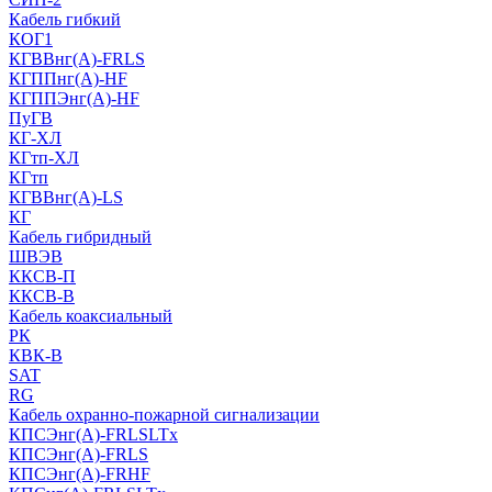
Кабель гибкий
КОГ1
КГВВнг(А)-FRLS
КГППнг(A)-HF
КГППЭнг(A)-HF
ПуГВ
КГ-ХЛ
КГтп-ХЛ
КГтп
КГВВнг(А)-LS
КГ
Кабель гибридный
ШВЭВ
ККСВ-П
ККСВ-В
Кабель коаксиальный
РК
КВК-В
SAT
RG
Кабель охранно-пожарной сигнализации
КПСЭнг(А)-FRLSLTx
КПСЭнг(А)-FRLS
КПСЭнг(А)-FRHF