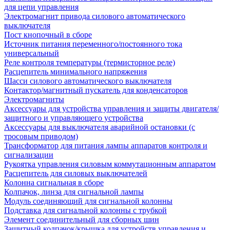
для цепи управления
Электромагнит привода силового автоматического
выключателя
Пост кнопочный в сборе
Источник питания переменного/постоянного тока
универсальный
Реле контроля температуры (термисторное реле)
Расцепитель минимального напряжения
Шасси силового автоматического выключателя
Контактор/магнитный пускатель для конденсаторов
Электромагниты
Аксессуары для устройства управления и защиты двигателя/
защитного и управляющего устройства
Аксессуары для выключателя аварийной остановки (с
тросовым приводом)
Трансформатор для питания лампы аппаратов контроля и
сигнализации
Рукоятка управления силовым коммутационным аппаратом
Расцепитель для силовых выключателей
Колонна сигнальная в сборе
Колпачок, линза для сигнальной лампы
Модуль соединяющий для сигнальной колонны
Подставка для сигнальной колонны с трубкой
Элемент соединительный для сборных шин
Защитный колпачок/крышка для устройств управления и