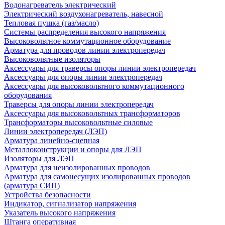
Водонагреватель электрический
Электрический воздухонагреватель, навесной
Тепловая пушка (газ/масло)
Системы распределения высокого напряжения
Высоковольтное коммутационное оборудование
Арматура для проводов линии электропередач
Высоковольтные изоляторы
Аксессуары для траверсы опоры линии электропередач
Аксессуары для опоры линии электропередач
Аксессуары для высоковольтного коммутационного
оборудования
Траверсы для опоры линии электропередач
Аксессуары для высоковольтных трансформаторов
Трансформаторы высоковольтные силовые
Линии электропередач (ЛЭП)
Арматура линейно-сцепная
Металлоконструкции и опоры для ЛЭП
Изоляторы для ЛЭП
Арматура для неизолированных проводов
Арматура для самонесущих изолированных проводов
(арматура СИП)
Устройства безопасности
Индикатор, сигнализатор напряжения
Указатель высокого напряжения
Штанга оперативная