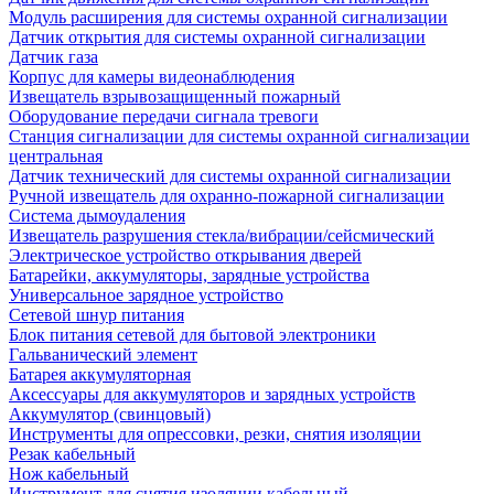
Модуль расширения для системы охранной сигнализации
Датчик открытия для системы охранной сигнализации
Датчик газа
Корпус для камеры видеонаблюдения
Извещатель взрывозащищенный пожарный
Оборудование передачи сигнала тревоги
Станция сигнализации для системы охранной сигнализации
центральная
Датчик технический для системы охранной сигнализации
Ручной извещатель для охранно-пожарной сигнализации
Система дымоудаления
Извещатель разрушения стекла/вибрации/сейсмический
Электрическое устройство открывания дверей
Батарейки, аккумуляторы, зарядные устройства
Универсальное зарядное устройство
Сетевой шнур питания
Блок питания сетевой для бытовой электроники
Гальванический элемент
Батарея аккумуляторная
Аксессуары для аккумуляторов и зарядных устройств
Аккумулятор (свинцовый)
Инструменты для опрессовки, резки, снятия изоляции
Резак кабельный
Нож кабельный
Инструмент для снятия изоляции кабельный