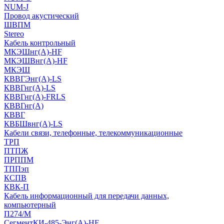
NUM-J
Провод акустический
ШВПМ
Stereo
Кабель контрольный
МКЭШнг(A)-HF
МКЭШВнг(А)-HF
МКЭШ
КВВГЭнг(А)-LS
КВВГнг(А)-LS
КВВГнг(А)-FRLS
КВВГнг(А)
КВВГ
КВБШвнг(А)-LS
Кабели связи, телефонные, телекоммуникационные
ТРП
ПТПЖ
ПРППМ
ТППэп
КСПВ
КВК-П
Кабель информационный для передачи данных,
компьютерный
П274/М
СегментКИ-485-Энг(А)-HF