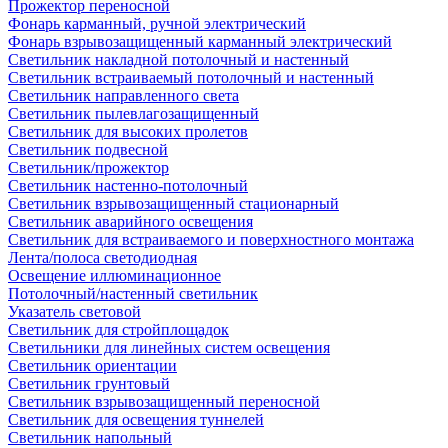
Прожектор переносной
Фонарь карманный, ручной электрический
Фонарь взрывозащищенный карманный электрический
Светильник накладной потолочный и настенный
Светильник встраиваемый потолочный и настенный
Светильник направленного света
Светильник пылевлагозащищенный
Светильник для высоких пролетов
Светильник подвесной
Светильник/прожектор
Светильник настенно-потолочный
Светильник взрывозащищенный стационарный
Светильник аварийного освещения
Светильник для встраиваемого и поверхностного монтажа
Лента/полоса светодиодная
Освещение иллюминационное
Потолочный/настенный светильник
Указатель световой
Светильник для стройплощадок
Светильники для линейных систем освещения
Светильник ориентации
Светильник грунтовый
Светильник взрывозащищенный переносной
Светильник для освещения туннелей
Светильник напольный