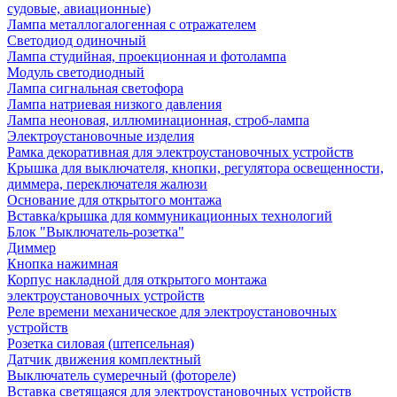
судовые, авиационные)
Лампа металлогалогенная с отражателем
Светодиод одиночный
Лампа студийная, проекционная и фотолампа
Модуль светодиодный
Лампа сигнальная светофора
Лампа натриевая низкого давления
Лампа неоновая, иллюминационная, строб-лампа
Электроустановочные изделия
Рамка декоративная для электроустановочных устройств
Крышка для выключателя, кнопки, регулятора освещенности,
диммера, переключателя жалюзи
Основание для открытого монтажа
Вставка/крышка для коммуникационных технологий
Блок "Выключатель-розетка"
Диммер
Кнопка нажимная
Корпус накладной для открытого монтажа
электроустановочных устройств
Реле времени механическое для электроустановочных
устройств
Розетка силовая (штепсельная)
Датчик движения комплектный
Выключатель сумеречный (фотореле)
Вставка светящаяся для электроустановочных устройств