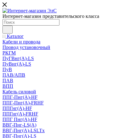
Интернет-магазин представительского класса
Каталог
Кабели и провода
Провод установочный
РКГМ
ПуГВнг(А)-LS
ПуВнг(А)-LS
ПуВ
ПАВ/АПВ
ПАВ
ВПП
Кабель силовой
ППГ-Пнг(А)-HF
ППГ-Пнг(А)-FRHF
ППГнг(А)-HF
ППГнг(А)-FRHF
ППГ Пнг(А)-HF
ВВГ-Пнг-LS(А)
ВВГ-Пнг(А)-LSLTx
ВВГ-Пнг(А)-LS