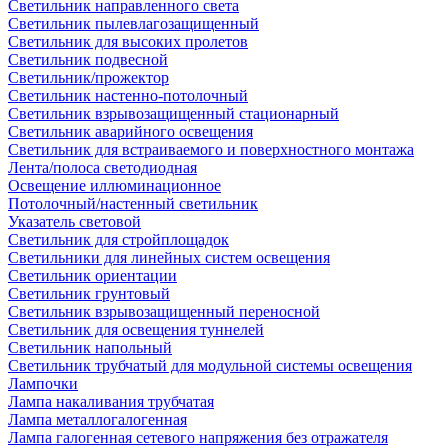
Светильник направленного света
Светильник пылевлагозащищенный
Светильник для высоких пролетов
Светильник подвесной
Светильник/прожектор
Светильник настенно-потолочный
Светильник взрывозащищенный стационарный
Светильник аварийного освещения
Светильник для встраиваемого и поверхностного монтажа
Лента/полоса светодиодная
Освещение иллюминационное
Потолочный/настенный светильник
Указатель световой
Светильник для стройплощадок
Светильники для линейных систем освещения
Светильник ориентации
Светильник грунтовый
Светильник взрывозащищенный переносной
Светильник для освещения туннелей
Светильник напольный
Светильник трубчатый для модульной системы освещения
Лампочки
Лампа накаливания трубчатая
Лампа металлогалогенная
Лампа галогенная сетевого напряжения без отражателя