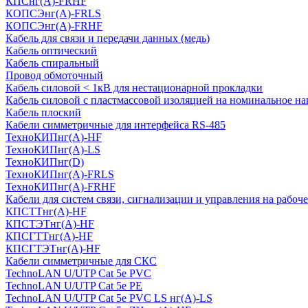
КПСнг(А)-FRHF
КОПСЭнг(А)-FRLS
КОПСЭнг(А)-FRHF
Кабель для связи и передачи данных (медь)
Кабель оптический
Кабель спиральный
Провод обмоточный
Кабель силовой < 1кВ для нестационарной прокладки
Кабель силовой с пластмассовой изоляцией на номинальное на
Кабель плоский
Кабели симметричные для интерфейса RS-485
ТеxноКИПнг(A)-HF
ТеxноКИПнг(A)-LS
ТеxноКИПнг(D)
ТехноКИПнг(A)-FRLS
ТехноКИПнг(A)-FRHF
Кабели для систем связи, сигнализации и управления на рабоч
КПСТТнг(A)-HF
КПСТЭТнг(A)-HF
КПСГТТнг(A)-HF
КПСГТЭТнг(A)-HF
Кабели симметричные для СКС
TechnoLAN U/UTP Cat 5e PVC
TechnoLAN U/UTP Cat 5e PE
TechnoLAN U/UTP Cat 5e PVC LS нг(A)-LS