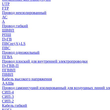
UTP
FTP
Провод неизолированный
АС
А
Провод гибкий
ШВВП
РПШ
ПуГВ
ПВСнг(А)-LS
ПВС
Провод одножильный
ПГВА
Провод плоский для внутренней электропроводки
ПуГВВ-П
ПГВВП
ПВВП
Кабель высокого напряжения
ААШв
Провод самонесущий изолированный для воздушных линий эл
СИП-4
СИП-3
СИП-2
Кабель гибкий
КОГ1