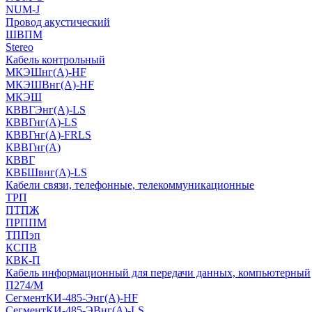
NUM-J
Провод акустический
ШВПМ
Stereo
Кабель контрольный
МКЭШнг(A)-HF
МКЭШВнг(А)-HF
МКЭШ
КВВГЭнг(А)-LS
КВВГнг(А)-LS
КВВГнг(А)-FRLS
КВВГнг(А)
КВВГ
КВБШвнг(А)-LS
Кабели связи, телефонные, телекоммуникационные
ТРП
ПТПЖ
ПРППМ
ТППэп
КСПВ
КВК-П
Кабель информационный для передачи данных, компьютерный
П274/М
СегментКИ-485-Энг(А)-HF
СегментКИ-485-ЭВнг(А)-LS