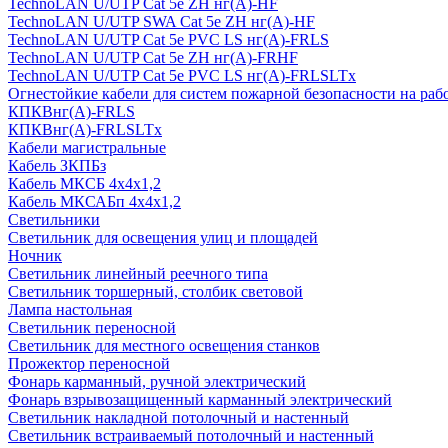
TechnoLAN U/UTP Cat 5e ZH нг(A)-HF
TechnoLAN U/UTP SWA Cat 5e ZH нг(A)-HF
TechnoLAN U/UTP Cat 5e PVC LS нг(A)-FRLS
TechnoLAN U/UTP Cat 5e ZH нг(A)-FRHF
TechnoLAN U/UTP Cat 5e PVC LS нг(A)-FRLSLTx
Огнестойкие кабели для систем пожарной безопасности на раб
КПКВнг(A)-FRLS
КПКВнг(A)-FRLSLTx
Кабели магистральные
Кабель ЗКПБз
Кабель МКСБ 4х4х1,2
Кабель МКСАБп 4х4х1,2
Светильники
Светильник для освещения улиц и площадей
Ночник
Светильник линейный реечного типа
Светильник торшерный, столбик световой
Лампа настольная
Светильник переносной
Светильник для местного освещения станков
Прожектор переносной
Фонарь карманный, ручной электрический
Фонарь взрывозащищенный карманный электрический
Светильник накладной потолочный и настенный
Светильник встраиваемый потолочный и настенный