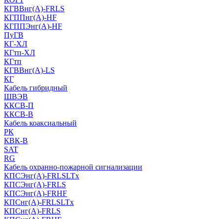
КГВВнг(А)-FRLS
КГППнг(A)-HF
КГППЭнг(A)-HF
ПуГВ
КГ-ХЛ
КГтп-ХЛ
КГтп
КГВВнг(А)-LS
КГ
Кабель гибридный
ШВЭВ
ККСВ-П
ККСВ-В
Кабель коаксиальный
РК
КВК-В
SAT
RG
Кабель охранно-пожарной сигнализации
КПСЭнг(А)-FRLSLTx
КПСЭнг(А)-FRLS
КПСЭнг(А)-FRHF
КПСнг(А)-FRLSLTx
КПСнг(А)-FRLS