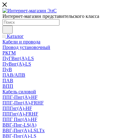
Интернет-магазин представительского класса
Каталог
Кабели и провода
Провод установочный
РКГМ
ПуГВнг(А)-LS
ПуВнг(А)-LS
ПуВ
ПАВ/АПВ
ПАВ
ВПП
Кабель силовой
ППГ-Пнг(А)-HF
ППГ-Пнг(А)-FRHF
ППГнг(А)-HF
ППГнг(А)-FRHF
ППГ Пнг(А)-HF
ВВГ-Пнг-LS(А)
ВВГ-Пнг(А)-LSLTx
ВВГ-Пнг(А)-LS