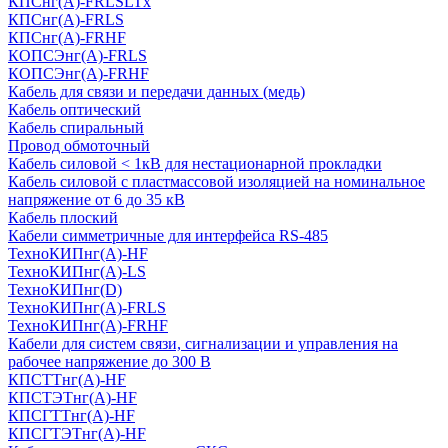
КПСнг(А)-FRLSLTx
КПСнг(А)-FRLS
КПСнг(А)-FRHF
КОПСЭнг(А)-FRLS
КОПСЭнг(А)-FRHF
Кабель для связи и передачи данных (медь)
Кабель оптический
Кабель спиральный
Провод обмоточный
Кабель силовой < 1кВ для нестационарной прокладки
Кабель силовой с пластмассовой изоляцией на номинальное
напряжение от 6 до 35 кВ
Кабель плоский
Кабели симметричные для интерфейса RS-485
ТеxноКИПнг(A)-HF
ТеxноКИПнг(A)-LS
ТеxноКИПнг(D)
ТехноКИПнг(A)-FRLS
ТехноКИПнг(A)-FRHF
Кабели для систем связи, сигнализации и управления на
рабочее напряжение до 300 В
КПСТТнг(A)-HF
КПСТЭТнг(A)-HF
КПСГТТнг(A)-HF
КПСГТЭТнг(A)-HF