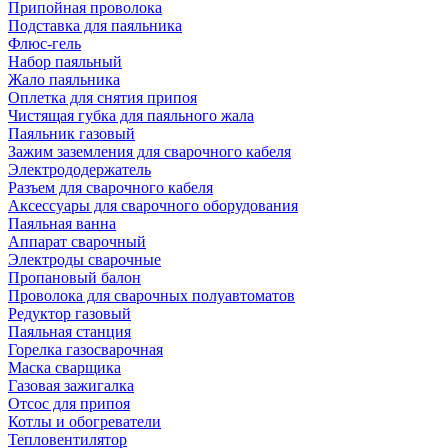
Припойная проволока
Подставка для паяльника
Флюс-гель
Набор паяльный
Жало паяльника
Оплетка для снятия припоя
Чистящая губка для паяльного жала
Паяльник газовый
Зажим заземления для сварочного кабеля
Электрододержатель
Разъем для сварочного кабеля
Аксессуары для сварочного оборудования
Паяльная ванна
Аппарат сварочный
Электроды сварочные
Пропановый балон
Проволока для сварочных полуавтоматов
Редуктор газовый
Паяльная станция
Горелка газосварочная
Маска сварщика
Газовая зажигалка
Отсос для припоя
Котлы и обогреватели
Тепловентилятор