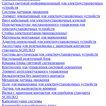
Сигнал световой информационный для электроустановочных
устройств
Система датчиков движения
Элемент декоративный для электроустановочных устройств
Ввод кабельный для электроустановочных изделий
Передатчик/пульт дистанционного управления для
электроустановочных устройств
Стойка электропитания (миниколонны)
Материалы монтажные для маркировки
Адаптер переходный для электроустановочных устройств
Аксессуары для розетки/вилки с защитным контактом
стандарта SCHUKO
Система акустическая для электроустановочных устройств
Настольный розеточный блок
Крышка блока световой сигнализации
Контроллер для управления системой освещения
Элемент интеллектуального управления
Вилка/розетка без защитного контакта
Механизм датчика движения
Поле для маркировки для электроустановочных устройств
Датчик для жалюзи/реле времени
Вилка с защитным контактом для приборов стандарта
SCHUKO
Кабеленесущие системы
Кронштейн для кабельного лотка