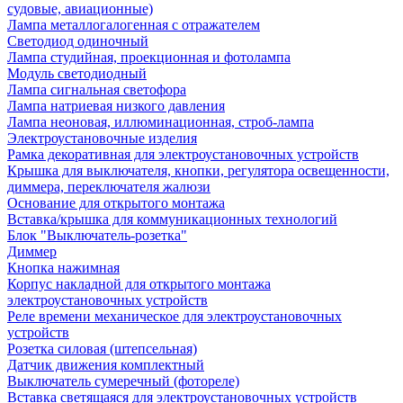
судовые, авиационные)
Лампа металлогалогенная с отражателем
Светодиод одиночный
Лампа студийная, проекционная и фотолампа
Модуль светодиодный
Лампа сигнальная светофора
Лампа натриевая низкого давления
Лампа неоновая, иллюминационная, строб-лампа
Электроустановочные изделия
Рамка декоративная для электроустановочных устройств
Крышка для выключателя, кнопки, регулятора освещенности,
диммера, переключателя жалюзи
Основание для открытого монтажа
Вставка/крышка для коммуникационных технологий
Блок "Выключатель-розетка"
Диммер
Кнопка нажимная
Корпус накладной для открытого монтажа
электроустановочных устройств
Реле времени механическое для электроустановочных
устройств
Розетка силовая (штепсельная)
Датчик движения комплектный
Выключатель сумеречный (фотореле)
Вставка светящаяся для электроустановочных устройств