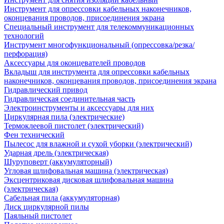
Инструмент для опрессовки кабельных наконечников,
оконцевания проводов, присоединения экрана
Специальный инструмент для телекоммуникационных
технологий
Инструмент многофункциональный (опрессовка/резка/
перфорация)
Аксессуары для оконцевателей проводов
Вкладыш для инструмента для опрессовки кабельных
наконечников, оконцевания проводов, присоединения экрана
Гидравлический привод
Гидравлическая соединительная часть
Электроинструменты и аксессуары для них
Циркулярная пила (электрические)
Термоклеевой пистолет (электрический)
Фен технический
Пылесос для влажной и сухой уборки (электрический)
Ударная дрель (электрическая)
Шуруповерт (аккумуляторный)
Угловая шлифовальная машина (электрическая)
Эксцентриковая дисковая шлифовальная машина
(электрическая)
Сабельная пила (аккумуляторная)
Диск циркулярной пилы
Паяльный пистолет