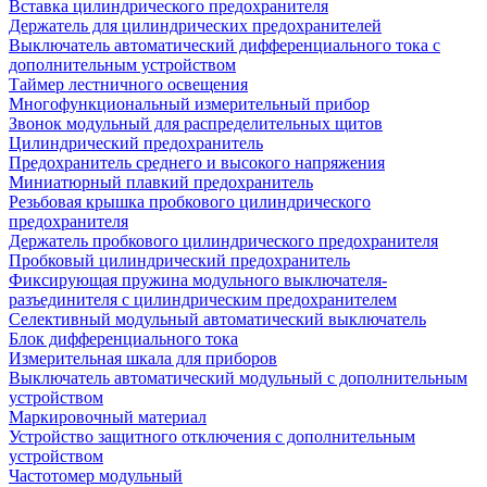
Вставка цилиндрического предохранителя
Держатель для цилиндрических предохранителей
Выключатель автоматический дифференциального тока с
дополнительным устройством
Таймер лестничного освещения
Многофункциональный измерительный прибор
Звонок модульный для распределительных щитов
Цилиндрический предохранитель
Предохранитель среднего и высокого напряжения
Миниатюрный плавкий предохранитель
Резьбовая крышка пробкового цилиндрического
предохранителя
Держатель пробкового цилиндрического предохранителя
Пробковый цилиндрический предохранитель
Фиксирующая пружина модульного выключателя-
разъединителя с цилиндрическим предохранителем
Селективный модульный автоматический выключатель
Блок дифференциального тока
Измерительная шкала для приборов
Выключатель автоматический модульный с дополнительным
устройством
Маркировочный материал
Устройство защитного отключения с дополнительным
устройством
Частотомер модульный