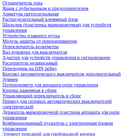
Ограничитель тока
Ящик с рубильником и предохранителем
Арматура светосигнальная
Распределительный клеммный блок
Шильдик (пластинка маркировочная) для устройств
управления
Устройство плавного пуска
Модуль защиты от перенапряжения
Переключатель вольтметра
Вал рукоятки для выключателя
Адаптер для устройств управления и сигнализации
Расцепитель независимый
Переходник на DIN рейку
Контакт автоматического выключателя дополнительный
Зуммер
Потенциометр для аппарата цепи управления
Кнопка нажимная в сборе
Управляющий переключатель в сборе
Привод для силовых автоматических выключателей
электрический
Держатель маркировочной пластины аппарата для цепи
управления
Комбинированный пускатель с электронным блоком
управления
Элемент передний для грибовидной кнопки