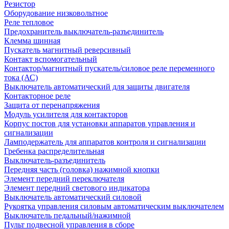
Резистор
Оборудование низковольтное
Реле тепловое
Предохранитель выключатель-разъединитель
Клемма шинная
Пускатель магнитный реверсивный
Контакт вспомогательный
Контактор/магнитный пускатель/силовое реле переменного
тока (АС)
Выключатель автоматический для защиты двигателя
Контакторное реле
Защита от перенапряжения
Модуль усилителя для контакторов
Корпус постов для установки аппаратов управления и
сигнализации
Ламподержатель для аппаратов контроля и сигнализации
Гребенка распределительная
Выключатель-разъединитель
Передняя часть (головка) нажимной кнопки
Элемент передний переключателя
Элемент передний светового индикатора
Выключатель автоматический силовой
Рукоятка управления силовым автоматическим выключателем
Выключатель педальный/нажимной
Пульт подвесной управления в сборе