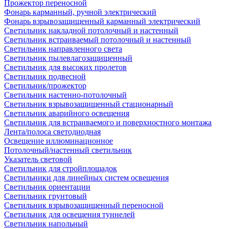
Прожектор переносной
Фонарь карманный, ручной электрический
Фонарь взрывозащищенный карманный электрический
Светильник накладной потолочный и настенный
Светильник встраиваемый потолочный и настенный
Светильник направленного света
Светильник пылевлагозащищенный
Светильник для высоких пролетов
Светильник подвесной
Светильник/прожектор
Светильник настенно-потолочный
Светильник взрывозащищенный стационарный
Светильник аварийного освещения
Светильник для встраиваемого и поверхностного монтажа
Лента/полоса светодиодная
Освещение иллюминационное
Потолочный/настенный светильник
Указатель световой
Светильник для стройплощадок
Светильники для линейных систем освещения
Светильник ориентации
Светильник грунтовый
Светильник взрывозащищенный переносной
Светильник для освещения туннелей
Светильник напольный