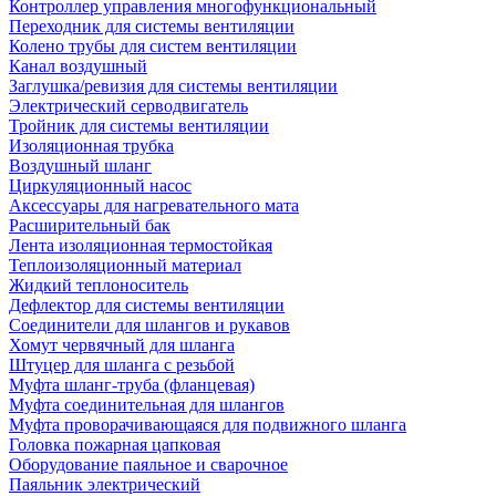
Контроллер управления многофункциональный
Переходник для системы вентиляции
Колено трубы для систем вентиляции
Канал воздушный
Заглушка/ревизия для системы вентиляции
Электрический серводвигатель
Тройник для системы вентиляции
Изоляционная трубка
Воздушный шланг
Циркуляционный насос
Аксессуары для нагревательного мата
Расширительный бак
Лента изоляционная термостойкая
Теплоизоляционный материал
Жидкий теплоноситель
Дефлектор для системы вентиляции
Соединители для шлангов и рукавов
Хомут червячный для шланга
Штуцер для шланга с резьбой
Муфта шланг-труба (фланцевая)
Муфта соединительная для шлангов
Муфта проворачивающаяся для подвижного шланга
Головка пожарная цапковая
Оборудование паяльное и сварочное
Паяльник электрический