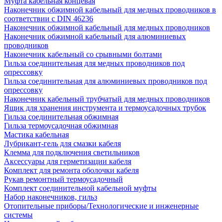
Муфта кабельная концевая
Наконечник обжимной кабельный для медных проводников в
соответствии с DIN 46236
Наконечник обжимной кабельный для медных проводников
Наконечник обжимной кабельный для алюминиевых
проводников
Наконечник кабельный со срывными болтами
Гильза соединительная для медных проводников под
опрессовку
Гильза соединительная для алюминиевых проводников под
опрессовку
Наконечник кабельный трубчатый для медных проводников
Ящик для хранения инструмента и термоусадочных трубок
Гильза соединительная обжимная
Гильза термоусадочная обжимная
Мастика кабельная
Лубрикант-гель для смазки кабеля
Клемма для подключения светильников
Аксессуары для герметизации кабеля
Комплект для ремонта оболочки кабеля
Рукав ремонтный термоусадочный
Комплект соединительной кабельной муфты
Набор наконечников, гильз
Отопительные приборы/Технологические и инженерные
системы