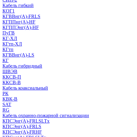
Кабель гибкий
КОГ1
КГВВнг(А)-FRLS
КГППнг(A)-HF
КГППЭнг(A)-HF
ПуГВ
КГ-ХЛ
КГтп-ХЛ
КГтп
КГВВнг(А)-LS
КГ
Кабель гибридный
ШВЭВ
ККСВ-П
ККСВ-В
Кабель коаксиальный
РК
КВК-В
SAT
RG
Кабель охранно-пожарной сигнализации
КПСЭнг(А)-FRLSLTx
КПСЭнг(А)-FRLS
КПСЭнг(А)-FRHF