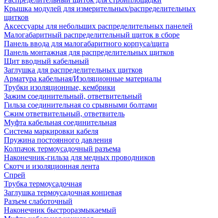
Крышка модулей для измерительных/распределительных
щитков
Аксессуары для небольших распределительных панелей
Малогабаритный распределительный щиток в сборе
Панель ввода для малогабаритного корпуса/щита
Панель монтажная для распределительных щитков
Щит вводный кабельный
Заглушка для распределительных щитков
Арматура кабельная/Изоляционные материалы
Трубки изоляционные, кембрики
Зажим соединительный, ответвительный
Гильза соединительная со срывными болтами
Сжим ответвительный, ответвитель
Муфта кабельная соединительная
Система маркировки кабеля
Пружина постоянного давления
Колпачок термоусадочный разъема
Наконечник-гильза для медных проводников
Скотч и изоляционная лента
Спрей
Трубка термоусадочная
Заглушка термоусадочная концевая
Разъем слаботочный
Наконечник быстроразмыкаемый