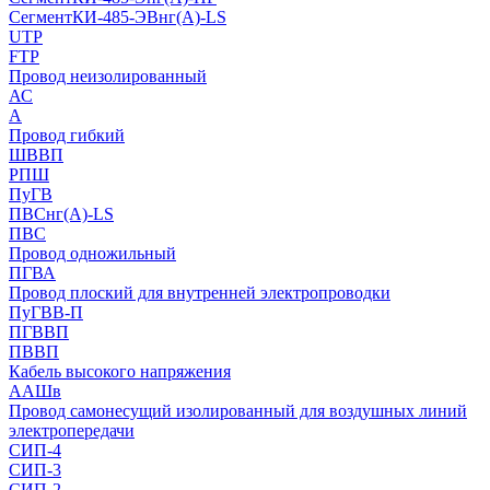
СегментКИ-485-ЭВнг(А)-LS
UTP
FTP
Провод неизолированный
АС
А
Провод гибкий
ШВВП
РПШ
ПуГВ
ПВСнг(А)-LS
ПВС
Провод одножильный
ПГВА
Провод плоский для внутренней электропроводки
ПуГВВ-П
ПГВВП
ПВВП
Кабель высокого напряжения
ААШв
Провод самонесущий изолированный для воздушных линий
электропередачи
СИП-4
СИП-3
СИП-2