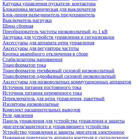
Катушка управления пускателя, контактора
Блокировка механическая для выключателя
Блок-линия разъединитель предохранитель
Выключатель нагрузки
Шина сборная
Преобразователь частоты низковольтный до 1 кВ
Заглушка для устройств управления и сигнализации
Аксессуары для аппарата цепи управления
Аксессуары для регулятора частоты
Кнопка аварийного отключения в сборе
Стабилизаторы напряжения
Трансформатор тока
Трансформатор трехфазный силовой низковольтный
Трансформатор однофазный силовой низковольтный
Аксессуары для низковольтных коммутационных аппаратов
Источник питания постоянного тока
Источник питания переменного тока
Переключатель для цепи управления, пакетный
Изоляторы низковольтные
Комплект расширительных выводов
Реле давления
Панель управления для устройства управления и защиты
двигателя/защитного и управляющего устройства
Устройство управления и защиты двигателя электронное
Нажимная поверхность аппарата контроля и сигнализации