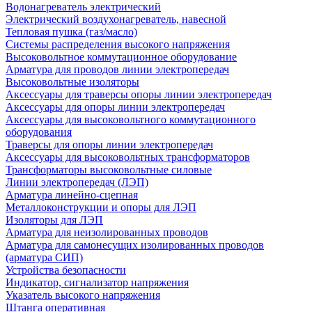
Водонагреватель электрический
Электрический воздухонагреватель, навесной
Тепловая пушка (газ/масло)
Системы распределения высокого напряжения
Высоковольтное коммутационное оборудование
Арматура для проводов линии электропередач
Высоковольтные изоляторы
Аксессуары для траверсы опоры линии электропередач
Аксессуары для опоры линии электропередач
Аксессуары для высоковольтного коммутационного
оборудования
Траверсы для опоры линии электропередач
Аксессуары для высоковольтных трансформаторов
Трансформаторы высоковольтные силовые
Линии электропередач (ЛЭП)
Арматура линейно-сцепная
Металлоконструкции и опоры для ЛЭП
Изоляторы для ЛЭП
Арматура для неизолированных проводов
Арматура для самонесущих изолированных проводов
(арматура СИП)
Устройства безопасности
Индикатор, сигнализатор напряжения
Указатель высокого напряжения
Штанга оперативная