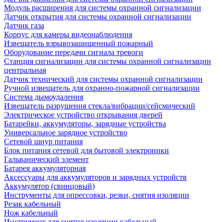
Модуль расширения для системы охранной сигнализации
Датчик открытия для системы охранной сигнализации
Датчик газа
Корпус для камеры видеонаблюдения
Извещатель взрывозащищенный пожарный
Оборудование передачи сигнала тревоги
Станция сигнализации для системы охранной сигнализации
центральная
Датчик технический для системы охранной сигнализации
Ручной извещатель для охранно-пожарной сигнализации
Система дымоудаления
Извещатель разрушения стекла/вибрации/сейсмический
Электрическое устройство открывания дверей
Батарейки, аккумуляторы, зарядные устройства
Универсальное зарядное устройство
Сетевой шнур питания
Блок питания сетевой для бытовой электроники
Гальванический элемент
Батарея аккумуляторная
Аксессуары для аккумуляторов и зарядных устройств
Аккумулятор (свинцовый)
Инструменты для опрессовки, резки, снятия изоляции
Резак кабельный
Нож кабельный
Инструмент для снятия изоляции кабельный