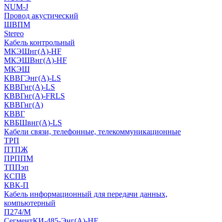
NUM-J
Провод акустический
ШВПМ
Stereo
Кабель контрольный
МКЭШнг(A)-HF
МКЭШВнг(А)-HF
МКЭШ
КВВГЭнг(А)-LS
КВВГнг(А)-LS
КВВГнг(А)-FRLS
КВВГнг(А)
КВВГ
КВБШвнг(А)-LS
Кабели связи, телефонные, телекоммуникационные
ТРП
ПТПЖ
ПРППМ
ТППэп
КСПВ
КВК-П
Кабель информационный для передачи данных,
компьютерный
П274/М
СегментКИ-485-Энг(А)-HF