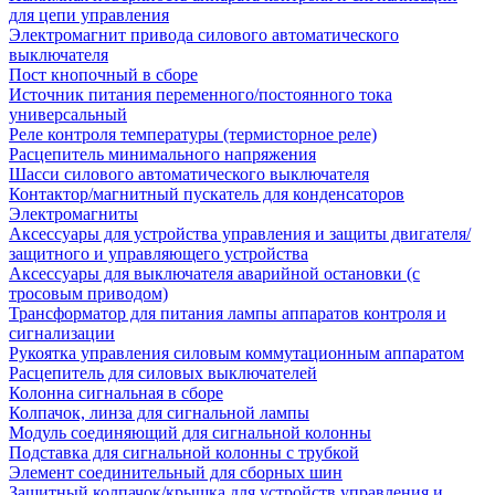
для цепи управления
Электромагнит привода силового автоматического
выключателя
Пост кнопочный в сборе
Источник питания переменного/постоянного тока
универсальный
Реле контроля температуры (термисторное реле)
Расцепитель минимального напряжения
Шасси силового автоматического выключателя
Контактор/магнитный пускатель для конденсаторов
Электромагниты
Аксессуары для устройства управления и защиты двигателя/
защитного и управляющего устройства
Аксессуары для выключателя аварийной остановки (с
тросовым приводом)
Трансформатор для питания лампы аппаратов контроля и
сигнализации
Рукоятка управления силовым коммутационным аппаратом
Расцепитель для силовых выключателей
Колонна сигнальная в сборе
Колпачок, линза для сигнальной лампы
Модуль соединяющий для сигнальной колонны
Подставка для сигнальной колонны с трубкой
Элемент соединительный для сборных шин
Защитный колпачок/крышка для устройств управления и