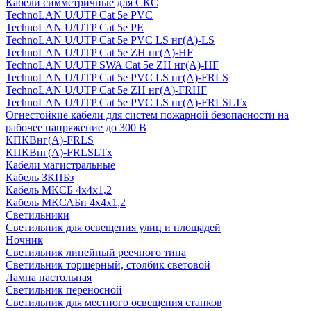
Кабели симметричные для СКС
TechnoLAN U/UTP Cat 5e PVC
TechnoLAN U/UTP Cat 5e PE
TechnoLAN U/UTP Cat 5e PVC LS нг(A)-LS
TechnoLAN U/UTP Cat 5e ZH нг(A)-HF
TechnoLAN U/UTP SWA Cat 5e ZH нг(A)-HF
TechnoLAN U/UTP Cat 5e PVC LS нг(A)-FRLS
TechnoLAN U/UTP Cat 5e ZH нг(A)-FRHF
TechnoLAN U/UTP Cat 5e PVC LS нг(A)-FRLSLTx
Огнестойкие кабели для систем пожарной безопасности на
рабочее напряжение до 300 В
КПКВнг(A)-FRLS
КПКВнг(A)-FRLSLTx
Кабели магистральные
Кабель ЗКПБз
Кабель МКСБ 4х4х1,2
Кабель МКСАБп 4х4х1,2
Светильники
Светильник для освещения улиц и площадей
Ночник
Светильник линейный реечного типа
Светильник торшерный, столбик световой
Лампа настольная
Светильник переносной
Светильник для местного освещения станков