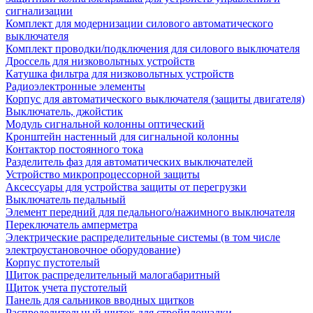
сигнализации
Комплект для модернизации силового автоматического
выключателя
Комплект проводки/подключения для силового выключателя
Дроссель для низковольтных устройств
Катушка фильтра для низковольтных устройств
Радиоэлектронные элементы
Корпус для автоматического выключателя (защиты двигателя)
Выключатель, джойстик
Модуль сигнальной колонны оптический
Кронштейн настенный для сигнальной колонны
Контактор постоянного тока
Разделитель фаз для автоматических выключателей
Устройство микропроцессорной защиты
Аксессуары для устройства защиты от перегрузки
Выключатель педальный
Элемент передний для педального/нажимного выключателя
Переключатель амперметра
Электрические распределительные системы (в том числе
электроустановочное оборудование)
Корпус пустотелый
Щиток распределительный малогабаритный
Щиток учета пустотелый
Панель для сальников вводных щитков
Распределительный щиток для стройплощадки