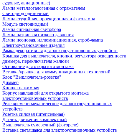
судовые, авиационные)
Лампа металлогалогенная с отражателем
Светодиод одиночный
Лампа студийная, проекционная и фотолампа
Модуль светодиодный
Лампа сигнальная светофора
Лампа натриевая низкого давления
Лампа неоновая, иллюминационная, строб-лампа
Электроустановочные изделия
Рамка декоративная для электроустановочных устройств
Крышка для выключателя, кнопки, регулятора освещенности,
диммера, переключателя жалюзи
Основание для открытого монтажа
Вставка/крышка для коммуникационных технологий
Блок "Выключатель-розетка"
Диммер
Кнопка нажимная
Корпус накладной для открытого монтажа
электроустановочных устройств
Реле времени механическое для электроустановочных
устройств
Розетка силовая (штепсельная)
Датчик движения комплектный
Выключатель сумеречный (фотореле)
Вставка светящаяся для электроустановочных устройств