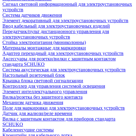
Сигнал световой информационный для электроустановочных
устройств
Система датчиков движения
Элемент декоративный для электроустановочных устройств
Ввод кабельный для электроустановочных изделий
Передатчик/пульт дистанционного управления для
электроустановочных устройств
Стойка электропитания (миниколонны)
Материалы монтажные для маркировки
Адаптер переходный для электроустановочных устройств
Аксессуары для розетки/вилки с защитным контактом
стандарта SCHUKO
Система акустическая для электроустановочных устройств
Настольный розеточный блок
Крышка блока световой сигнализации
Контроллер для управления системой освещения
Элемент интеллектуального управления
Вилка/розетка без защитного контакта
Механизм датчика движения
Поле для маркировки для электроустановочных устройств
Датчик для жалюзи/реле времени
Вилка с защитным контактом для приборов стандарта
SCHUKO
Кабеленесущие системы
Кронштейн для кабельного лотка