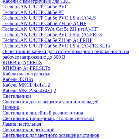
Кабели симметричные для СКС
TechnoLAN U/UTP Cat 5e PVC
TechnoLAN U/UTP Cat 5e PE
TechnoLAN U/UTP Cat 5e PVC LS нг(A)-LS
TechnoLAN U/UTP Cat 5e ZH нг(A)-HF
TechnoLAN U/UTP SWA Cat 5e ZH нг(A)-HF
TechnoLAN U/UTP Cat 5e PVC LS нг(A)-FRLS
TechnoLAN U/UTP Cat 5e ZH нг(A)-FRHF
TechnoLAN U/UTP Cat 5e PVC LS нг(A)-FRLSLTx
Огнестойкие кабели для систем пожарной безопасности на
рабочее напряжение до 300 В
КПКВнг(A)-FRLS
КПКВнг(A)-FRLSLTx
Кабели магистральные
Кабель ЗКПБз
Кабель МКСБ 4х4х1,2
Кабель МКСАБп 4х4х1,2
Светильники
Светильник для освещения улиц и площадей
Ночник
Светильник линейный реечного типа
Светильник торшерный, столбик световой
Лампа настольная
Светильник переносной
Светильник для местного освещения станков