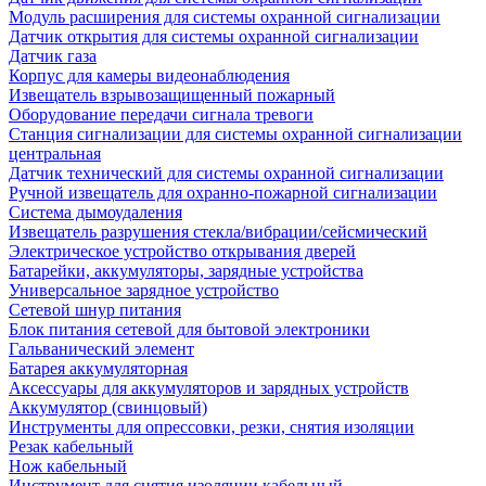
Модуль расширения для системы охранной сигнализации
Датчик открытия для системы охранной сигнализации
Датчик газа
Корпус для камеры видеонаблюдения
Извещатель взрывозащищенный пожарный
Оборудование передачи сигнала тревоги
Станция сигнализации для системы охранной сигнализации
центральная
Датчик технический для системы охранной сигнализации
Ручной извещатель для охранно-пожарной сигнализации
Система дымоудаления
Извещатель разрушения стекла/вибрации/сейсмический
Электрическое устройство открывания дверей
Батарейки, аккумуляторы, зарядные устройства
Универсальное зарядное устройство
Сетевой шнур питания
Блок питания сетевой для бытовой электроники
Гальванический элемент
Батарея аккумуляторная
Аксессуары для аккумуляторов и зарядных устройств
Аккумулятор (свинцовый)
Инструменты для опрессовки, резки, снятия изоляции
Резак кабельный
Нож кабельный
Инструмент для снятия изоляции кабельный