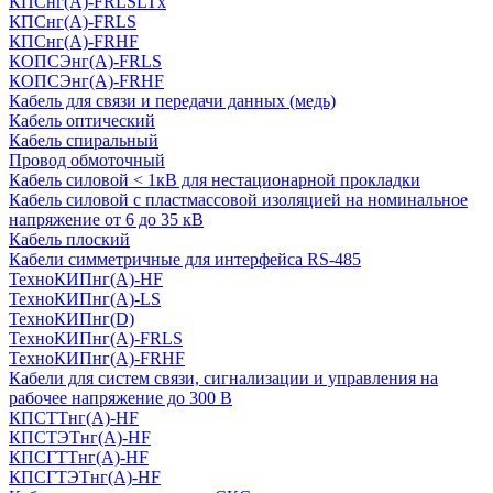
КПСнг(А)-FRLSLTx
КПСнг(А)-FRLS
КПСнг(А)-FRHF
КОПСЭнг(А)-FRLS
КОПСЭнг(А)-FRHF
Кабель для связи и передачи данных (медь)
Кабель оптический
Кабель спиральный
Провод обмоточный
Кабель силовой < 1кВ для нестационарной прокладки
Кабель силовой с пластмассовой изоляцией на номинальное
напряжение от 6 до 35 кВ
Кабель плоский
Кабели симметричные для интерфейса RS-485
ТеxноКИПнг(A)-HF
ТеxноКИПнг(A)-LS
ТеxноКИПнг(D)
ТехноКИПнг(A)-FRLS
ТехноКИПнг(A)-FRHF
Кабели для систем связи, сигнализации и управления на
рабочее напряжение до 300 В
КПСТТнг(A)-HF
КПСТЭТнг(A)-HF
КПСГТТнг(A)-HF
КПСГТЭТнг(A)-HF