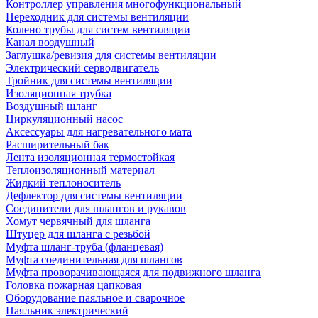
Контроллер управления многофункциональный
Переходник для системы вентиляции
Колено трубы для систем вентиляции
Канал воздушный
Заглушка/ревизия для системы вентиляции
Электрический серводвигатель
Тройник для системы вентиляции
Изоляционная трубка
Воздушный шланг
Циркуляционный насос
Аксессуары для нагревательного мата
Расширительный бак
Лента изоляционная термостойкая
Теплоизоляционный материал
Жидкий теплоноситель
Дефлектор для системы вентиляции
Соединители для шлангов и рукавов
Хомут червячный для шланга
Штуцер для шланга с резьбой
Муфта шланг-труба (фланцевая)
Муфта соединительная для шлангов
Муфта проворачивающаяся для подвижного шланга
Головка пожарная цапковая
Оборудование паяльное и сварочное
Паяльник электрический