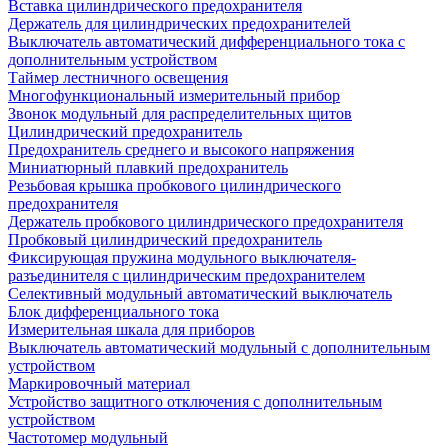
Вставка цилиндрического предохранителя
Держатель для цилиндрических предохранителей
Выключатель автоматический дифференциального тока с
дополнительным устройством
Таймер лестничного освещения
Многофункциональный измерительный прибор
Звонок модульный для распределительных щитов
Цилиндрический предохранитель
Предохранитель среднего и высокого напряжения
Миниатюрный плавкий предохранитель
Резьбовая крышка пробкового цилиндрического
предохранителя
Держатель пробкового цилиндрического предохранителя
Пробковый цилиндрический предохранитель
Фиксирующая пружина модульного выключателя-
разъединителя с цилиндрическим предохранителем
Селективный модульный автоматический выключатель
Блок дифференциального тока
Измерительная шкала для приборов
Выключатель автоматический модульный с дополнительным
устройством
Маркировочный материал
Устройство защитного отключения с дополнительным
устройством
Частотомер модульный