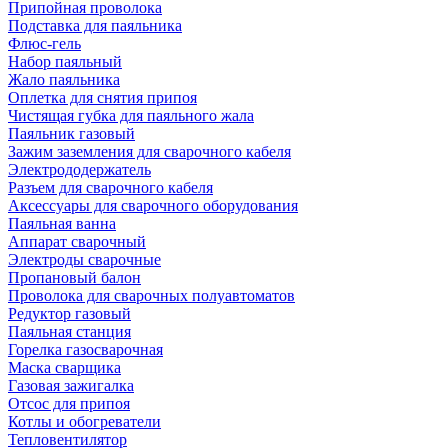
Припойная проволока
Подставка для паяльника
Флюс-гель
Набор паяльный
Жало паяльника
Оплетка для снятия припоя
Чистящая губка для паяльного жала
Паяльник газовый
Зажим заземления для сварочного кабеля
Электрододержатель
Разъем для сварочного кабеля
Аксессуары для сварочного оборудования
Паяльная ванна
Аппарат сварочный
Электроды сварочные
Пропановый балон
Проволока для сварочных полуавтоматов
Редуктор газовый
Паяльная станция
Горелка газосварочная
Маска сварщика
Газовая зажигалка
Отсос для припоя
Котлы и обогреватели
Тепловентилятор