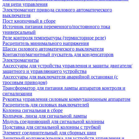
для цепи управления
Электромагнит привода силового автоматического
выключателя
Пост кнопочный в сборе
Источник питания переменного/постоянного тока
универсальный
Реле контроля температуры (термисторное реле)
Расцепитель минимального напряжения
Шасси силового автоматического выключателя
Контактор/магнитный пускатель для конденсаторов
Электромагниты
Аксессуары для устройства управления и защиты двигателя/
защитного и управляющего устройства
Аксессуары для выключателя аварийной остановки (с
тросовым приводом)
Трансформатор для питания лампы аппаратов контроля и
сигнализации
Рукоятка управления силовым коммутационным аппаратом
Расцепитель для силовых выключателей
Колонна сигнальная в сборе
Колпачок, линза для сигнальной лампы
Модуль соединяющий для сигнальной колонны
Подставка для сигнальной колонны с трубкой
Элемент соединительный для сборных шин
Защитный колпачок/крышка для устройств управления и