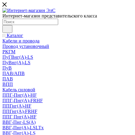
Интернет-магазин представительского класса
Каталог
Кабели и провода
Провод установочный
РКГМ
ПуГВнг(А)-LS
ПуВнг(А)-LS
ПуВ
ПАВ/АПВ
ПАВ
ВПП
Кабель силовой
ППГ-Пнг(А)-HF
ППГ-Пнг(А)-FRHF
ППГнг(А)-HF
ППГнг(А)-FRHF
ППГ Пнг(А)-HF
ВВГ-Пнг-LS(А)
ВВГ-Пнг(А)-LSLTx
ВВГ-Пнг(А)-LS