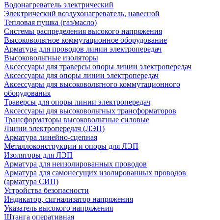
Водонагреватель электрический
Электрический воздухонагреватель, навесной
Тепловая пушка (газ/масло)
Системы распределения высокого напряжения
Высоковольтное коммутационное оборудование
Арматура для проводов линии электропередач
Высоковольтные изоляторы
Аксессуары для траверсы опоры линии электропередач
Аксессуары для опоры линии электропередач
Аксессуары для высоковольтного коммутационного
оборудования
Траверсы для опоры линии электропередач
Аксессуары для высоковольтных трансформаторов
Трансформаторы высоковольтные силовые
Линии электропередач (ЛЭП)
Арматура линейно-сцепная
Металлоконструкции и опоры для ЛЭП
Изоляторы для ЛЭП
Арматура для неизолированных проводов
Арматура для самонесущих изолированных проводов
(арматура СИП)
Устройства безопасности
Индикатор, сигнализатор напряжения
Указатель высокого напряжения
Штанга оперативная