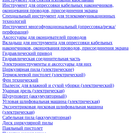
Инструмент для опрессовки кабельных наконечников,
оконцевания проводов, присоединения экрана
Специальный инструмент для телекоммуникационных
технологий
Инструмент многофункциональный (опрессовка/резка/
перфорация)
Аксессуары для оконцевателей проводов
Вкладыш для инструмента для опрессовки кабельных
наконечников, оконцевания проводов, присоединения экрана
Гидравлический привод
Гидравлическая соединительная часть
Электроинструменты и аксессуары для них
Циркулярная пила (электрические)
Термоклеевой пистолет (электрический)
Фен технический
Пылесос для влажной и сухой уборки (электрический)
Ударная дрель (электрическая)
Шуруповерт (аккумуляторный)
Угловая шлифовальная машина (электрическая)
Эксцентриковая дисковая шлифовальная машина
(электрическая)
Сабельная пила (аккумуляторная)
Диск циркулярной пилы
Паяльный пистолет