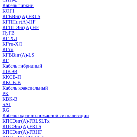
Кабель гибкий
КОГ1
КГВВнг(А)-FRLS
КГППнг(A)-HF
КГППЭнг(A)-HF
ПуГВ
КГ-ХЛ
КГтп-ХЛ
КГтп
КГВВнг(А)-LS
КГ
Кабель гибридный
ШВЭВ
ККСВ-П
ККСВ-В
Кабель коаксиальный
РК
КВК-В
SAT
RG
Кабель охранно-пожарной сигнализации
КПСЭнг(А)-FRLSLTx
КПСЭнг(А)-FRLS
КПСЭнг(А)-FRHF