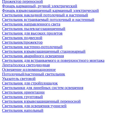
Прожектор переносной
Фонарь карманный, ручной электрический
Фонарь взрывозащищенный карманный электрический
Светильник накладной потолочный и настенный
Светильник встраиваемый потолочный и настенный
Светильник направленного света
Светильник пылевлагозащищенный
Светильник для высоких пролетов
Светильник подвесной
Светильник/прожектор
Светильник настенно-потолочный
Светильник взрывозащищенный стационарный
Светильник аварийного освещения
Светильник для встраиваемого и поверхностного монтажа
Лента/полоса светодиодная
Освещение иллюминационное
Потолочный/настенный светильник
Указатель световой
Светильник для стройплощадок
Светильники для линейных систем освещения
Светильник ориентации
Светильник грунтовый
Светильник взрывозащищенный переносной
Светильник для освещения туннелей
Светильник напольный