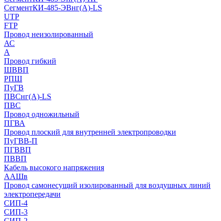
СегментКИ-485-ЭВнг(А)-LS
UTP
FTP
Провод неизолированный
АС
А
Провод гибкий
ШВВП
РПШ
ПуГВ
ПВСнг(А)-LS
ПВС
Провод одножильный
ПГВА
Провод плоский для внутренней электропроводки
ПуГВВ-П
ПГВВП
ПВВП
Кабель высокого напряжения
ААШв
Провод самонесущий изолированный для воздушных линий
электропередачи
СИП-4
СИП-3
СИП-2