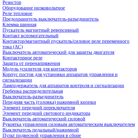
Резистор
Оборудование низковольтное
Реле тепловое
Предохранитель выключатель-разъединитель
Клемма шинная
Пускатель магнитный реверсивный
Контакт вспомогательный
Контактор/магнитный пускатель/силовое реле переменного
тока (АС)
Выключатель автоматический для защиты двигателя
Контакторное реле
Защита от перенапряжения
Модуль усилителя для контакторов
Корпус постов для установки аппаратов управления и
сигнализации
Ламподержатель для аппаратов контроля и сигнализации
Гребенка распределительная
Выключатель-разъединитель
Передняя часть (головка) нажимной кнопки
Элемент передний переключателя
Элемент передний светового индикатора
Выключатель автоматический силовой
Рукоятка управления силовым автоматическим выключателем
Выключатель педальный/нажимной
Пульт подвесной управления в сборе