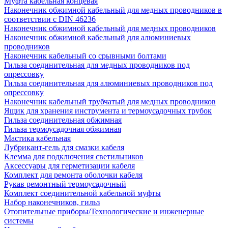
Муфта кабельная концевая
Наконечник обжимной кабельный для медных проводников в
соответствии с DIN 46236
Наконечник обжимной кабельный для медных проводников
Наконечник обжимной кабельный для алюминиевых
проводников
Наконечник кабельный со срывными болтами
Гильза соединительная для медных проводников под
опрессовку
Гильза соединительная для алюминиевых проводников под
опрессовку
Наконечник кабельный трубчатый для медных проводников
Ящик для хранения инструмента и термоусадочных трубок
Гильза соединительная обжимная
Гильза термоусадочная обжимная
Мастика кабельная
Лубрикант-гель для смазки кабеля
Клемма для подключения светильников
Аксессуары для герметизации кабеля
Комплект для ремонта оболочки кабеля
Рукав ремонтный термоусадочный
Комплект соединительной кабельной муфты
Набор наконечников, гильз
Отопительные приборы/Технологические и инженерные
системы