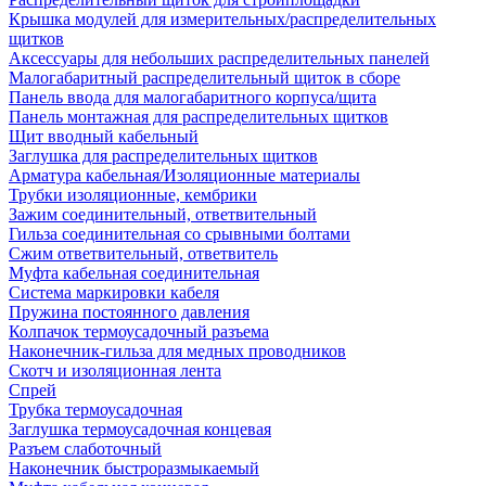
Крышка модулей для измерительных/распределительных
щитков
Аксессуары для небольших распределительных панелей
Малогабаритный распределительный щиток в сборе
Панель ввода для малогабаритного корпуса/щита
Панель монтажная для распределительных щитков
Щит вводный кабельный
Заглушка для распределительных щитков
Арматура кабельная/Изоляционные материалы
Трубки изоляционные, кембрики
Зажим соединительный, ответвительный
Гильза соединительная со срывными болтами
Сжим ответвительный, ответвитель
Муфта кабельная соединительная
Система маркировки кабеля
Пружина постоянного давления
Колпачок термоусадочный разъема
Наконечник-гильза для медных проводников
Скотч и изоляционная лента
Спрей
Трубка термоусадочная
Заглушка термоусадочная концевая
Разъем слаботочный
Наконечник быстроразмыкаемый