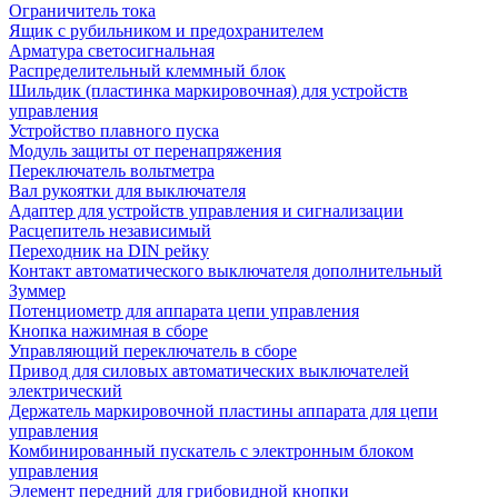
Ограничитель тока
Ящик с рубильником и предохранителем
Арматура светосигнальная
Распределительный клеммный блок
Шильдик (пластинка маркировочная) для устройств
управления
Устройство плавного пуска
Модуль защиты от перенапряжения
Переключатель вольтметра
Вал рукоятки для выключателя
Адаптер для устройств управления и сигнализации
Расцепитель независимый
Переходник на DIN рейку
Контакт автоматического выключателя дополнительный
Зуммер
Потенциометр для аппарата цепи управления
Кнопка нажимная в сборе
Управляющий переключатель в сборе
Привод для силовых автоматических выключателей
электрический
Держатель маркировочной пластины аппарата для цепи
управления
Комбинированный пускатель с электронным блоком
управления
Элемент передний для грибовидной кнопки