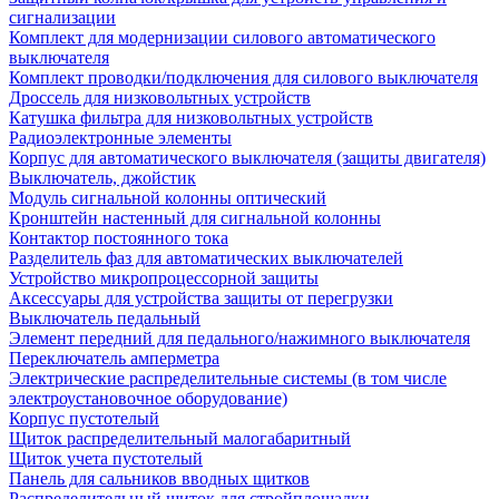
сигнализации
Комплект для модернизации силового автоматического
выключателя
Комплект проводки/подключения для силового выключателя
Дроссель для низковольтных устройств
Катушка фильтра для низковольтных устройств
Радиоэлектронные элементы
Корпус для автоматического выключателя (защиты двигателя)
Выключатель, джойстик
Модуль сигнальной колонны оптический
Кронштейн настенный для сигнальной колонны
Контактор постоянного тока
Разделитель фаз для автоматических выключателей
Устройство микропроцессорной защиты
Аксессуары для устройства защиты от перегрузки
Выключатель педальный
Элемент передний для педального/нажимного выключателя
Переключатель амперметра
Электрические распределительные системы (в том числе
электроустановочное оборудование)
Корпус пустотелый
Щиток распределительный малогабаритный
Щиток учета пустотелый
Панель для сальников вводных щитков
Распределительный щиток для стройплощадки