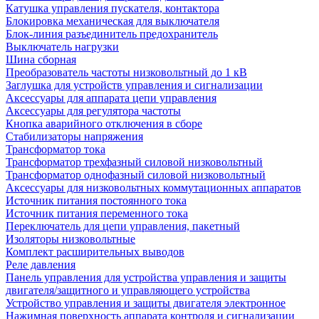
Катушка управления пускателя, контактора
Блокировка механическая для выключателя
Блок-линия разъединитель предохранитель
Выключатель нагрузки
Шина сборная
Преобразователь частоты низковольтный до 1 кВ
Заглушка для устройств управления и сигнализации
Аксессуары для аппарата цепи управления
Аксессуары для регулятора частоты
Кнопка аварийного отключения в сборе
Стабилизаторы напряжения
Трансформатор тока
Трансформатор трехфазный силовой низковольтный
Трансформатор однофазный силовой низковольтный
Аксессуары для низковольтных коммутационных аппаратов
Источник питания постоянного тока
Источник питания переменного тока
Переключатель для цепи управления, пакетный
Изоляторы низковольтные
Комплект расширительных выводов
Реле давления
Панель управления для устройства управления и защиты
двигателя/защитного и управляющего устройства
Устройство управления и защиты двигателя электронное
Нажимная поверхность аппарата контроля и сигнализации