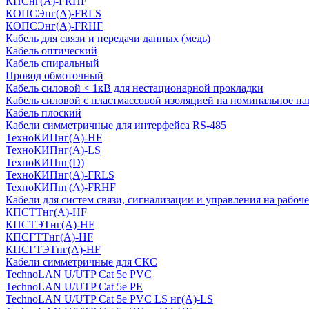
КПСнг(А)-FRHF
КОПСЭнг(А)-FRLS
КОПСЭнг(А)-FRHF
Кабель для связи и передачи данных (медь)
Кабель оптический
Кабель спиральный
Провод обмоточный
Кабель силовой < 1кВ для нестационарной прокладки
Кабель силовой с пластмассовой изоляцией на номинальное на
Кабель плоский
Кабели симметричные для интерфейса RS-485
ТеxноКИПнг(A)-HF
ТеxноКИПнг(A)-LS
ТеxноКИПнг(D)
ТехноКИПнг(A)-FRLS
ТехноКИПнг(A)-FRHF
Кабели для систем связи, сигнализации и управления на рабоч
КПСТТнг(A)-HF
КПСТЭТнг(A)-HF
КПСГТТнг(A)-HF
КПСГТЭТнг(A)-HF
Кабели симметричные для СКС
TechnoLAN U/UTP Cat 5e PVC
TechnoLAN U/UTP Cat 5e PE
TechnoLAN U/UTP Cat 5e PVC LS нг(A)-LS