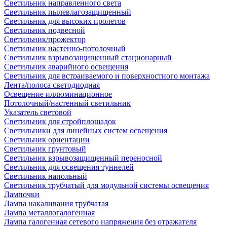
Светильник направленного света
Светильник пылевлагозащищенный
Светильник для высоких пролетов
Светильник подвесной
Светильник/прожектор
Светильник настенно-потолочный
Светильник взрывозащищенный стационарный
Светильник аварийного освещения
Светильник для встраиваемого и поверхностного монтажа
Лента/полоса светодиодная
Освещение иллюминационное
Потолочный/настенный светильник
Указатель световой
Светильник для стройплощадок
Светильники для линейных систем освещения
Светильник ориентации
Светильник грунтовый
Светильник взрывозащищенный переносной
Светильник для освещения туннелей
Светильник напольный
Светильник трубчатый для модульной системы освещения
Лампочки
Лампа накаливания трубчатая
Лампа металлогалогенная
Лампа галогенная сетевого напряжения без отражателя