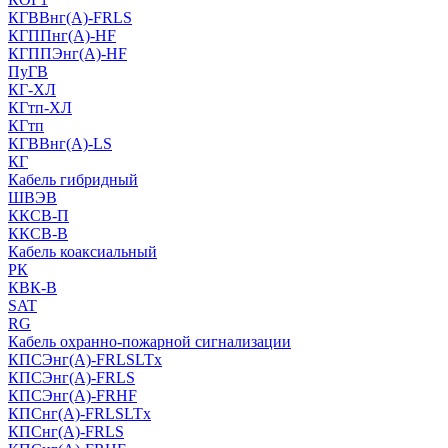
КГВВнг(А)-FRLS
КГППнг(A)-HF
КГППЭнг(A)-HF
ПуГВ
КГ-ХЛ
КГтп-ХЛ
КГтп
КГВВнг(А)-LS
КГ
Кабель гибридный
ШВЭВ
ККСВ-П
ККСВ-В
Кабель коаксиальный
РК
КВК-В
SAT
RG
Кабель охранно-пожарной сигнализации
КПСЭнг(А)-FRLSLTx
КПСЭнг(А)-FRLS
КПСЭнг(А)-FRHF
КПСнг(А)-FRLSLTx
КПСнг(А)-FRLS