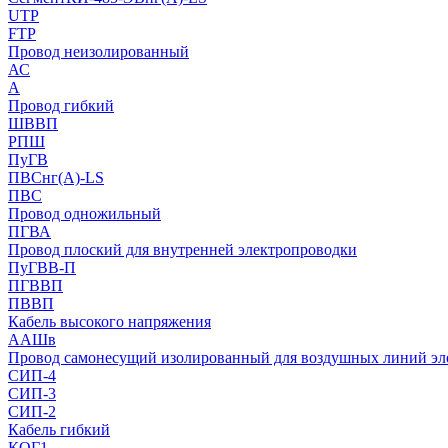
UTP
FTP
Провод неизолированный
АС
А
Провод гибкий
ШВВП
РПШ
ПуГВ
ПВСнг(А)-LS
ПВС
Провод одножильный
ПГВА
Провод плоский для внутренней электропроводки
ПуГВВ-П
ПГВВП
ПВВП
Кабель высокого напряжения
ААШв
Провод самонесущий изолированный для воздушных линий эл
СИП-4
СИП-3
СИП-2
Кабель гибкий
КОГ1