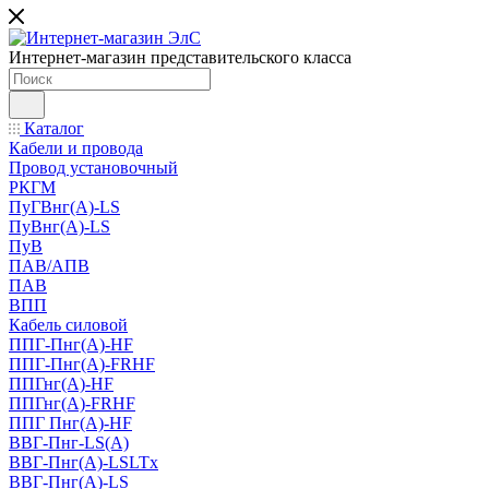
Интернет-магазин представительского класса
Каталог
Кабели и провода
Провод установочный
РКГМ
ПуГВнг(А)-LS
ПуВнг(А)-LS
ПуВ
ПАВ/АПВ
ПАВ
ВПП
Кабель силовой
ППГ-Пнг(А)-HF
ППГ-Пнг(А)-FRHF
ППГнг(А)-HF
ППГнг(А)-FRHF
ППГ Пнг(А)-HF
ВВГ-Пнг-LS(А)
ВВГ-Пнг(А)-LSLTx
ВВГ-Пнг(А)-LS