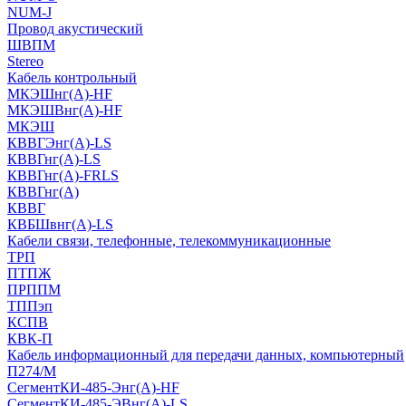
NUM-J
Провод акустический
ШВПМ
Stereo
Кабель контрольный
МКЭШнг(A)-HF
МКЭШВнг(А)-HF
МКЭШ
КВВГЭнг(А)-LS
КВВГнг(А)-LS
КВВГнг(А)-FRLS
КВВГнг(А)
КВВГ
КВБШвнг(А)-LS
Кабели связи, телефонные, телекоммуникационные
ТРП
ПТПЖ
ПРППМ
ТППэп
КСПВ
КВК-П
Кабель информационный для передачи данных, компьютерный
П274/М
СегментКИ-485-Энг(А)-HF
СегментКИ-485-ЭВнг(А)-LS