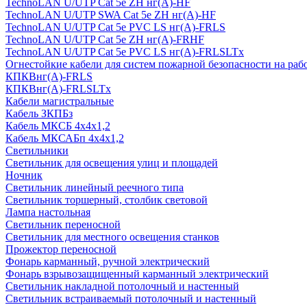
TechnoLAN U/UTP Cat 5e ZH нг(A)-HF
TechnoLAN U/UTP SWA Cat 5e ZH нг(A)-HF
TechnoLAN U/UTP Cat 5e PVC LS нг(A)-FRLS
TechnoLAN U/UTP Cat 5e ZH нг(A)-FRHF
TechnoLAN U/UTP Cat 5e PVC LS нг(A)-FRLSLTx
Огнестойкие кабели для систем пожарной безопасности на раб
КПКВнг(A)-FRLS
КПКВнг(A)-FRLSLTx
Кабели магистральные
Кабель ЗКПБз
Кабель МКСБ 4х4х1,2
Кабель МКСАБп 4х4х1,2
Светильники
Светильник для освещения улиц и площадей
Ночник
Светильник линейный реечного типа
Светильник торшерный, столбик световой
Лампа настольная
Светильник переносной
Светильник для местного освещения станков
Прожектор переносной
Фонарь карманный, ручной электрический
Фонарь взрывозащищенный карманный электрический
Светильник накладной потолочный и настенный
Светильник встраиваемый потолочный и настенный