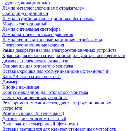
судовые, авиационные)
Лампа металлогалогенная с отражателем
Светодиод одиночный
Лампа студийная, проекционная и фотолампа
Модуль светодиодный
Лампа сигнальная светофора
Лампа натриевая низкого давления
Лампа неоновая, иллюминационная, строб-лампа
Электроустановочные изделия
Рамка декоративная для электроустановочных устройств
Крышка для выключателя, кнопки, регулятора освещенности,
диммера, переключателя жалюзи
Основание для открытого монтажа
Вставка/крышка для коммуникационных технологий
Блок "Выключатель-розетка"
Диммер
Кнопка нажимная
Корпус накладной для открытого монтажа
электроустановочных устройств
Реле времени механическое для электроустановочных
устройств
Розетка силовая (штепсельная)
Датчик движения комплектный
Выключатель сумеречный (фотореле)
Вставка светящаяся для электроустановочных устройств