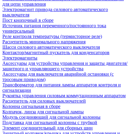
для цепи управления
Электромагнит привода силового автоматического
выключателя
Пост кнопочный в сборе
Источник питания переменного/постоянного тока
универсальный
Реле контроля температуры (термисторное реле)
Расцепитель минимального напряжения
Шасси силового автоматического выключателя
Контактор/магнитный пускатель для конденсаторов
Электромагниты
Аксессуары для устройства управления и защиты двигателя/
защитного и управляющего устройства
Аксессуары для выключателя аварийной остановки (с
тросовым приводом)
Трансформатор для питания лампы аппаратов контроля и
сигнализации
Рукоятка управления силовым коммутационным аппаратом
Расцепитель для силовых выключателей
Колонна сигнальная в сборе
Колпачок, линза для сигнальной лампы
Модуль соединяющий для сигнальной колонны
Подставка для сигнальной колонны с трубкой
Элемент соединительный для сборных шин
Защитный колпачок/крышка для устройств управления и