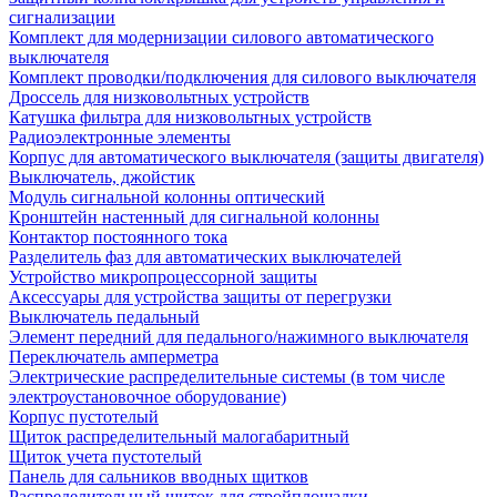
сигнализации
Комплект для модернизации силового автоматического
выключателя
Комплект проводки/подключения для силового выключателя
Дроссель для низковольтных устройств
Катушка фильтра для низковольтных устройств
Радиоэлектронные элементы
Корпус для автоматического выключателя (защиты двигателя)
Выключатель, джойстик
Модуль сигнальной колонны оптический
Кронштейн настенный для сигнальной колонны
Контактор постоянного тока
Разделитель фаз для автоматических выключателей
Устройство микропроцессорной защиты
Аксессуары для устройства защиты от перегрузки
Выключатель педальный
Элемент передний для педального/нажимного выключателя
Переключатель амперметра
Электрические распределительные системы (в том числе
электроустановочное оборудование)
Корпус пустотелый
Щиток распределительный малогабаритный
Щиток учета пустотелый
Панель для сальников вводных щитков
Распределительный щиток для стройплощадки