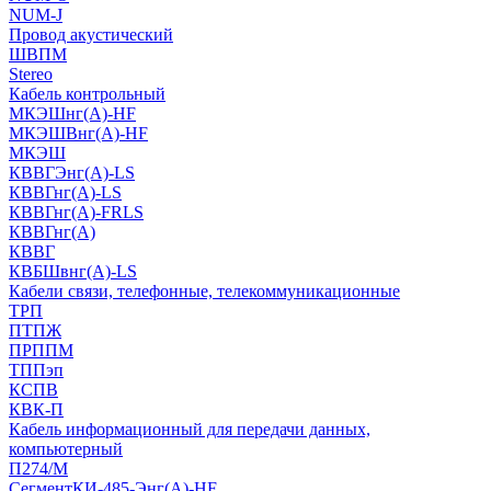
NUM-J
Провод акустический
ШВПМ
Stereo
Кабель контрольный
МКЭШнг(A)-HF
МКЭШВнг(А)-HF
МКЭШ
КВВГЭнг(А)-LS
КВВГнг(А)-LS
КВВГнг(А)-FRLS
КВВГнг(А)
КВВГ
КВБШвнг(А)-LS
Кабели связи, телефонные, телекоммуникационные
ТРП
ПТПЖ
ПРППМ
ТППэп
КСПВ
КВК-П
Кабель информационный для передачи данных,
компьютерный
П274/М
СегментКИ-485-Энг(А)-HF