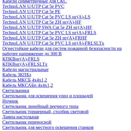
Кабели симметричные для СКС
TechnoLAN U/UTP Cat 5e PVC
TechnoLAN U/UTP Cat 5e PE
TechnoLAN U/UTP Cat 5e PVC LS нг(A)-LS
TechnoLAN U/UTP Cat 5e ZH нг(A)-HF
TechnoLAN U/UTP SWA Cat 5e ZH нг(A)-HF
TechnoLAN U/UTP Cat 5e PVC LS нг(A)-FRLS
TechnoLAN U/UTP Cat 5e ZH нг(A)-FRHF
TechnoLAN U/UTP Cat 5e PVC LS нг(A)-FRLSLTx
Огнестойкие кабели для систем пожарной безопасности на
рабочее напряжение до 300 В
КПКВнг(A)-FRLS
КПКВнг(A)-FRLSLTx
Кабели магистральные
Кабель ЗКПБз
Кабель МКСБ 4х4х1,2
Кабель МКСАБп 4х4х1,2
Светильники
Светильник для освещения улиц и площадей
Ночник
Светильник линейный реечного типа
Светильник торшерный, столбик световой
Лампа настольная
Светильник переносной
Светильник для местного освещения станков