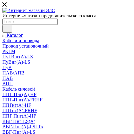
Интернет-магазин представительского класса
Каталог
Кабели и провода
Провод установочный
РКГМ
ПуГВнг(А)-LS
ПуВнг(А)-LS
ПуВ
ПАВ/АПВ
ПАВ
ВПП
Кабель силовой
ППГ-Пнг(А)-HF
ППГ-Пнг(А)-FRHF
ППГнг(А)-HF
ППГнг(А)-FRHF
ППГ Пнг(А)-HF
ВВГ-Пнг-LS(А)
ВВГ-Пнг(А)-LSLTx
ВВГ-Пнг(А)-LS