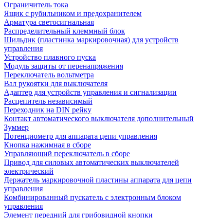
Ограничитель тока
Ящик с рубильником и предохранителем
Арматура светосигнальная
Распределительный клеммный блок
Шильдик (пластинка маркировочная) для устройств
управления
Устройство плавного пуска
Модуль защиты от перенапряжения
Переключатель вольтметра
Вал рукоятки для выключателя
Адаптер для устройств управления и сигнализации
Расцепитель независимый
Переходник на DIN рейку
Контакт автоматического выключателя дополнительный
Зуммер
Потенциометр для аппарата цепи управления
Кнопка нажимная в сборе
Управляющий переключатель в сборе
Привод для силовых автоматических выключателей
электрический
Держатель маркировочной пластины аппарата для цепи
управления
Комбинированный пускатель с электронным блоком
управления
Элемент передний для грибовидной кнопки