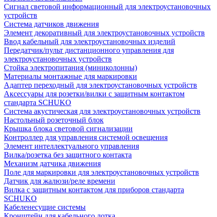
Сигнал световой информационный для электроустановочных
устройств
Система датчиков движения
Элемент декоративный для электроустановочных устройств
Ввод кабельный для электроустановочных изделий
Передатчик/пульт дистанционного управления для
электроустановочных устройств
Стойка электропитания (миниколонны)
Материалы монтажные для маркировки
Адаптер переходный для электроустановочных устройств
Аксессуары для розетки/вилки с защитным контактом
стандарта SCHUKO
Система акустическая для электроустановочных устройств
Настольный розеточный блок
Крышка блока световой сигнализации
Контроллер для управления системой освещения
Элемент интеллектуального управления
Вилка/розетка без защитного контакта
Механизм датчика движения
Поле для маркировки для электроустановочных устройств
Датчик для жалюзи/реле времени
Вилка с защитным контактом для приборов стандарта
SCHUKO
Кабеленесущие системы
Кронштейн для кабельного лотка