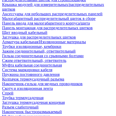
Крышка модулей для измерительных/распределительных
щитков
Аксессуары для небольших распределительных панелей
Малогабаритный распределительный щиток в сборе
Панель ввода для малогабаритного корпуса/щита
Панель монтажная для распределительных щитков
Щит вводный кабельный
Заглушка для распределительных щитков
Арматура кабельная/Изоляционные материалы
Трубки изоляционные, кембрики
Зажим соединительный, ответвительный
Гильза соединительная со срывными болтами
Сжим ответвительный, ответвитель
Муфта кабельная соединительная
Система маркировки кабеля
Пружина постоянного давления
Колпачок термоусадочный разъема
Наконечник-гильза для медных проводников
Скотч и изоляционная лента
Спрей
Трубка термоусадочная
Заглушка термоусадочная концевая
Разъем слаботочный
Наконечник быстроразмыкаемый