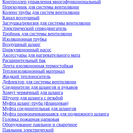
Контроллер управления многофункциональный
Переходник для системы вентиляции
Колено трубы для систем вентиляции
Канал воздушный
Заглушка/ревизия для системы вентиляции
Электрический серводвигатель
Тройник для системы вентиляции
Изоляционная трубка
Воздушный шланг
Циркуляционный насос
Аксессуары для нагревательного мата
Расширительный бак
Лента изоляционная термостойкая
Теплоизоляционный материал
Жидкий теплоноситель
Дефлектор для системы вентиляции
Соединители для шлангов и рукавов
Хомут червячный для шланга
Штуцер для шланга с резьбой
Муфта шланг-труба (фланцевая)
Муфта соединительная для шлангов
Муфта проворачивающаяся для подвижного шланга
Головка пожарная цапковая
Оборудование паяльное и сварочное
Паяльник электрический