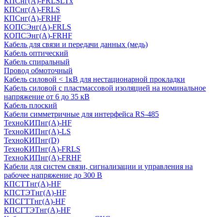
КПСнг(А)-FRLSLTx
КПСнг(А)-FRLS
КПСнг(А)-FRHF
КОПСЭнг(А)-FRLS
КОПСЭнг(А)-FRHF
Кабель для связи и передачи данных (медь)
Кабель оптический
Кабель спиральный
Провод обмоточный
Кабель силовой < 1кВ для нестационарной прокладки
Кабель силовой с пластмассовой изоляцией на номинальное
напряжение от 6 до 35 кВ
Кабель плоский
Кабели симметричные для интерфейса RS-485
ТеxноКИПнг(A)-HF
ТеxноКИПнг(A)-LS
ТеxноКИПнг(D)
ТехноКИПнг(A)-FRLS
ТехноКИПнг(A)-FRHF
Кабели для систем связи, сигнализации и управления на
рабочее напряжение до 300 В
КПСТТнг(A)-HF
КПСТЭТнг(A)-HF
КПСГТТнг(A)-HF
КПСГТЭТнг(A)-HF