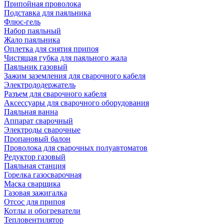
Припойная проволока
Подставка для паяльника
Флюс-гель
Набор паяльный
Жало паяльника
Оплетка для снятия припоя
Чистящая губка для паяльного жала
Паяльник газовый
Зажим заземления для сварочного кабеля
Электрододержатель
Разъем для сварочного кабеля
Аксессуары для сварочного оборудования
Паяльная ванна
Аппарат сварочный
Электроды сварочные
Пропановый балон
Проволока для сварочных полуавтоматов
Редуктор газовый
Паяльная станция
Горелка газосварочная
Маска сварщика
Газовая зажигалка
Отсос для припоя
Котлы и обогреватели
Тепловентилятор