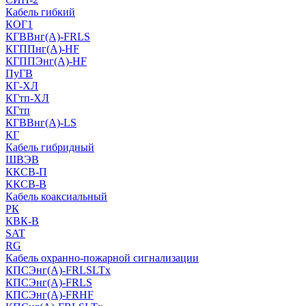
Кабель гибкий
КОГ1
КГВВнг(А)-FRLS
КГППнг(A)-HF
КГППЭнг(A)-HF
ПуГВ
КГ-ХЛ
КГтп-ХЛ
КГтп
КГВВнг(А)-LS
КГ
Кабель гибридный
ШВЭВ
ККСВ-П
ККСВ-В
Кабель коаксиальный
РК
КВК-В
SAT
RG
Кабель охранно-пожарной сигнализации
КПСЭнг(А)-FRLSLTx
КПСЭнг(А)-FRLS
КПСЭнг(А)-FRHF