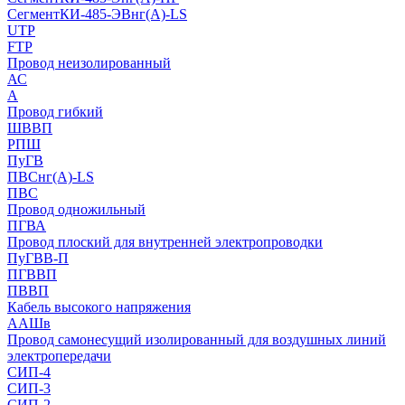
СегментКИ-485-ЭВнг(А)-LS
UTP
FTP
Провод неизолированный
АС
А
Провод гибкий
ШВВП
РПШ
ПуГВ
ПВСнг(А)-LS
ПВС
Провод одножильный
ПГВА
Провод плоский для внутренней электропроводки
ПуГВВ-П
ПГВВП
ПВВП
Кабель высокого напряжения
ААШв
Провод самонесущий изолированный для воздушных линий
электропередачи
СИП-4
СИП-3
СИП-2