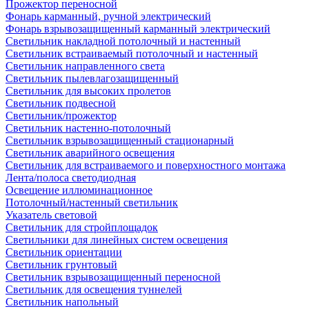
Прожектор переносной
Фонарь карманный, ручной электрический
Фонарь взрывозащищенный карманный электрический
Светильник накладной потолочный и настенный
Светильник встраиваемый потолочный и настенный
Светильник направленного света
Светильник пылевлагозащищенный
Светильник для высоких пролетов
Светильник подвесной
Светильник/прожектор
Светильник настенно-потолочный
Светильник взрывозащищенный стационарный
Светильник аварийного освещения
Светильник для встраиваемого и поверхностного монтажа
Лента/полоса светодиодная
Освещение иллюминационное
Потолочный/настенный светильник
Указатель световой
Светильник для стройплощадок
Светильники для линейных систем освещения
Светильник ориентации
Светильник грунтовый
Светильник взрывозащищенный переносной
Светильник для освещения туннелей
Светильник напольный