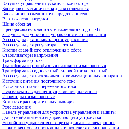
Катушка управления пускателя, контактора
Блокировка механическая для выключателя
Блок-линия разъединитель предохранитель
Выключатель нагрузки
Шина сборная
Преобразователь частоты низковольтный до 1 кВ
Заглушка для устройств управления и сигнализации
Аксессуары для аппарата цепи управления
Аксессуары для регулятора частоты
Кнопка аварийного отключения в сборе
Стабилизаторы напряжения
Трансформатор тока
Трансформатор трехфазный силовой низковольтный
Трансформатор однофазный силовой низковольтный
Аксессуары для низковольтных коммутационных аппаратов
Источник питания постоянного тока
Источник питания переменного тока
Переключатель для цепи управления, пакетный
Изоляторы низковольтные
Комплект расширительных выводов
Реле давления
Панель управления для устройства управления и защиты
двигателя/защитного и управляющего устройства
Устройство управления и защиты двигателя электронное
Нажимная поверхность аппарата контроля и сигнализации