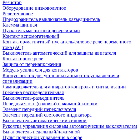
Резистор
Оборудование низковольтное
Реле тепловое
Предохранитель выключатель-разъединитель
Клемма шинная
Пускатель магнитный реверсивный
Контакт вспомогательный
Контактор/магнитный пускатель/силовое реле переменного
тока (АС)
Выключатель автоматический для защиты двигателя
Контакторное реле
Защита от перенапряжения
Модуль усилителя для контакторов
Корпус постов для установки аппаратов управления и
сигнализации
Ламподержатель для аппаратов контроля и сигнализации
Гребенка распределительная
Выключатель-разъединитель
Передняя часть (головка) нажимной кнопки
Элемент передний переключателя
Элемент передний светового индикатора
Выключатель автоматический силовой
Рукоятка управления силовым автоматическим выключателем
Выключатель педальный/нажимной
Пульт подвесной управления в сборе