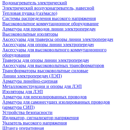
Водонагреватель электрический
Электрический воздухонагреватель, навесной
Тепловая пушка (газ/масло)
Системы распределения высокого напряжения
Высоковольтное коммутационное оборудование
Арматура для проводов линии электропередач
Высоковольтные изоляторы
Аксессуары для траверсы опоры линии электропередач
Аксессуары для опоры линии электропередач
Аксессуары для высоковольтного коммутационного
оборудования
Траверсы для опоры линии электропередач
Аксессуары для высоковольтных трансформаторов
Трансформаторы высоковольтные силовые
Линии электропередач (ЛЭП)
Арматура линейно-сцепная
Металлоконструкции и опоры для ЛЭП
Изоляторы для ЛЭП
Арматура для неизолированных проводов
Арматура для самонесущих изолированных проводов
(арматура СИП)
Устройства безопасности
Индикатор, сигнализатор напряжения
Указатель высокого напряжения
Штанга оперативная