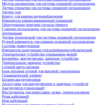
Модуль расширения для системы охранной сигнализации
Датчик открытия для системы охранной сигнализации
Датчик газа
Корпус для камеры видеонаблюдения
Извещатель взрывозащищенный пожарный
Оборудование передачи сигнала тревоги
Станция сигнализации для системы охранной сигнализации
центральная
Датчик технический для системы охранной сигнализации
Ручной извещатель для охранно-пожарной сигнализации
Система дымоудаления
Извещатель разрушения стекла/вибрации/сейсмический
Электрическое устройство открывания дверей
Батарейки, аккумуляторы, зарядные устройства
Универсальное зарядное устройство
Сетевой шнур питания
Блок питания сетевой для бытовой электроники
Гальванический элемент
Батарея аккумуляторная
Аксессуары для аккумуляторов и зарядных устройств
Аккумулятор (свинцовый)
Инструменты для опрессовки, резки, снятия изоляции
Резак кабельный
Нож кабельный
Инструмент для снятия изоляции кабельный