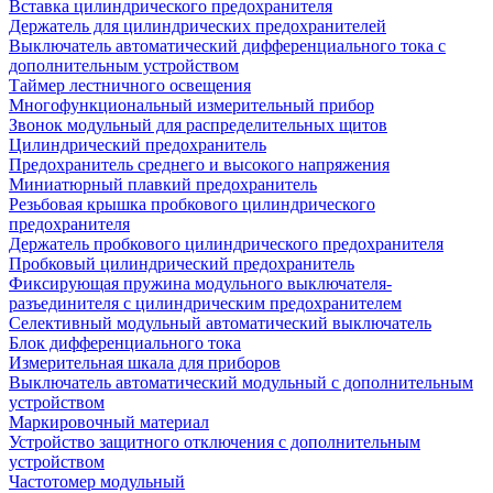
Вставка цилиндрического предохранителя
Держатель для цилиндрических предохранителей
Выключатель автоматический дифференциального тока с
дополнительным устройством
Таймер лестничного освещения
Многофункциональный измерительный прибор
Звонок модульный для распределительных щитов
Цилиндрический предохранитель
Предохранитель среднего и высокого напряжения
Миниатюрный плавкий предохранитель
Резьбовая крышка пробкового цилиндрического
предохранителя
Держатель пробкового цилиндрического предохранителя
Пробковый цилиндрический предохранитель
Фиксирующая пружина модульного выключателя-
разъединителя с цилиндрическим предохранителем
Селективный модульный автоматический выключатель
Блок дифференциального тока
Измерительная шкала для приборов
Выключатель автоматический модульный с дополнительным
устройством
Маркировочный материал
Устройство защитного отключения с дополнительным
устройством
Частотомер модульный