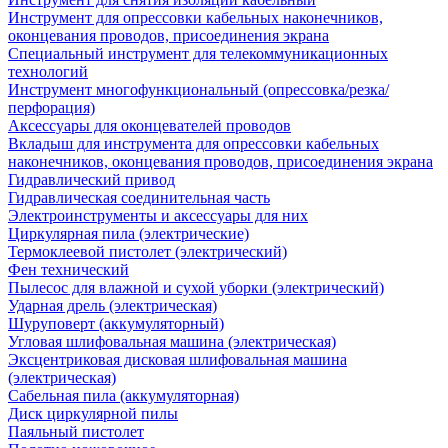
Инструмент для опрессовки кабельных наконечников,
оконцевания проводов, присоединения экрана
Специальный инструмент для телекоммуникационных
технологий
Инструмент многофункциональный (опрессовка/резка/
перфорация)
Аксессуары для оконцевателей проводов
Вкладыш для инструмента для опрессовки кабельных
наконечников, оконцевания проводов, присоединения экрана
Гидравлический привод
Гидравлическая соединительная часть
Электроинструменты и аксессуары для них
Циркулярная пила (электрические)
Термоклеевой пистолет (электрический)
Фен технический
Пылесос для влажной и сухой уборки (электрический)
Ударная дрель (электрическая)
Шуруповерт (аккумуляторный)
Угловая шлифовальная машина (электрическая)
Эксцентриковая дисковая шлифовальная машина
(электрическая)
Сабельная пила (аккумуляторная)
Диск циркулярной пилы
Паяльный пистолет