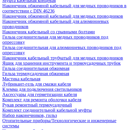
Муфта кабельная концевая
Наконечник обжимной кабельный для медных проводников в
соответствии с DIN 46236
Наконечник обжимной кабельный для медных проводников
Наконечник обжимной кабельный для алюминиевых
проводников
Наконечник кабельный со срывными болтами
Гильза соединительная для медных проводников под
опрессовку
Гильза соединительная для алюминиевых проводников под
опрессовку
Наконечник кабельный трубчатый для медных проводников
Ящик для хранения инструмента и термоусадочных трубок
Гильза соединительная обжимная
Гильза термоусадочная обжимная
Мастика кабельная
Лубрикант-гель для смазки кабеля
Клемма для подключения светильников
Аксессуары для герметизации кабеля
Комплект для ремонта оболочки кабеля
Рукав ремонтный термоусадочный
Комплект соединительной кабельной муфты
Набор наконечников, гильз
Отопительные приборы/Технологические и инженерные
системы