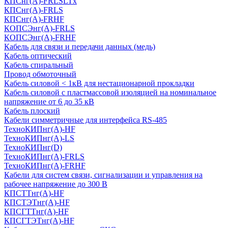
КПСнг(А)-FRLSLTx
КПСнг(А)-FRLS
КПСнг(А)-FRHF
КОПСЭнг(А)-FRLS
КОПСЭнг(А)-FRHF
Кабель для связи и передачи данных (медь)
Кабель оптический
Кабель спиральный
Провод обмоточный
Кабель силовой < 1кВ для нестационарной прокладки
Кабель силовой с пластмассовой изоляцией на номинальное
напряжение от 6 до 35 кВ
Кабель плоский
Кабели симметричные для интерфейса RS-485
ТеxноКИПнг(A)-HF
ТеxноКИПнг(A)-LS
ТеxноКИПнг(D)
ТехноКИПнг(A)-FRLS
ТехноКИПнг(A)-FRHF
Кабели для систем связи, сигнализации и управления на
рабочее напряжение до 300 В
КПСТТнг(A)-HF
КПСТЭТнг(A)-HF
КПСГТТнг(A)-HF
КПСГТЭТнг(A)-HF