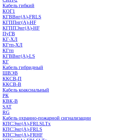
Кабель гибкий
КОГ1
КГВВнг(А)-FRLS
КГППнг(A)-HF
КГППЭнг(A)-HF
ПуГВ
КГ-ХЛ
КГтп-ХЛ
КГтп
КГВВнг(А)-LS
КГ
Кабель гибридный
ШВЭВ
ККСВ-П
ККСВ-В
Кабель коаксиальный
РК
КВК-В
SAT
RG
Кабель охранно-пожарной сигнализации
КПСЭнг(А)-FRLSLTx
КПСЭнг(А)-FRLS
КПСЭнг(А)-FRHF