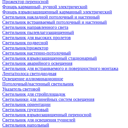
Прожектор переносной
Фонарь карманный, ручной электрический
Фонарь взрывозащищенный карманный электрический
Светильник накладной потолочный и настенный
Светильник встраиваемый потолочный и настенный
Светильник направленного света
Светильник пылевлагозащищенный
Светильник для высоких пролетов
Светильник подвесной
Светильник/прожектор
Светильник настенно-потолочный
Светильник взрывозащищенный стационарный
Светильник аварийного освещения
Светильник для встраиваемого и поверхностного монтажа
Лента/полоса светодиодная
Освещение иллюминационное
Потолочный/настенный светильник
Указатель световой
Светильник для стройплощадок
Светильники для линейных систем освещения
Светильник ориентации
Светильник грунтовый
Светильник взрывозащищенный переносной
Светильник для освещения туннелей
Светильник напольный