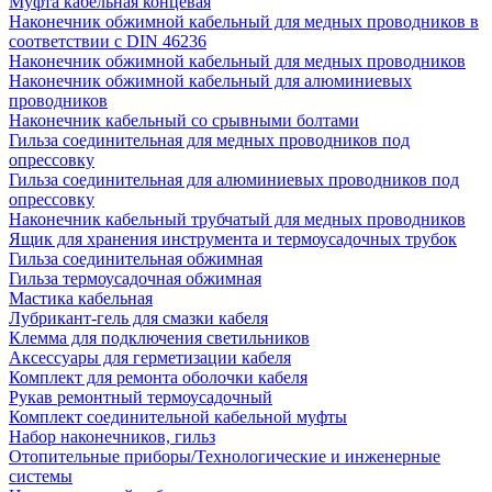
Муфта кабельная концевая
Наконечник обжимной кабельный для медных проводников в
соответствии с DIN 46236
Наконечник обжимной кабельный для медных проводников
Наконечник обжимной кабельный для алюминиевых
проводников
Наконечник кабельный со срывными болтами
Гильза соединительная для медных проводников под
опрессовку
Гильза соединительная для алюминиевых проводников под
опрессовку
Наконечник кабельный трубчатый для медных проводников
Ящик для хранения инструмента и термоусадочных трубок
Гильза соединительная обжимная
Гильза термоусадочная обжимная
Мастика кабельная
Лубрикант-гель для смазки кабеля
Клемма для подключения светильников
Аксессуары для герметизации кабеля
Комплект для ремонта оболочки кабеля
Рукав ремонтный термоусадочный
Комплект соединительной кабельной муфты
Набор наконечников, гильз
Отопительные приборы/Технологические и инженерные
системы