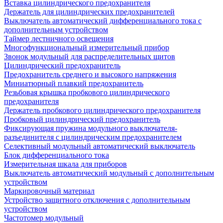
Вставка цилиндрического предохранителя
Держатель для цилиндрических предохранителей
Выключатель автоматический дифференциального тока с
дополнительным устройством
Таймер лестничного освещения
Многофункциональный измерительный прибор
Звонок модульный для распределительных щитов
Цилиндрический предохранитель
Предохранитель среднего и высокого напряжения
Миниатюрный плавкий предохранитель
Резьбовая крышка пробкового цилиндрического
предохранителя
Держатель пробкового цилиндрического предохранителя
Пробковый цилиндрический предохранитель
Фиксирующая пружина модульного выключателя-
разъединителя с цилиндрическим предохранителем
Селективный модульный автоматический выключатель
Блок дифференциального тока
Измерительная шкала для приборов
Выключатель автоматический модульный с дополнительным
устройством
Маркировочный материал
Устройство защитного отключения с дополнительным
устройством
Частотомер модульный