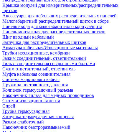
Крышка модулей для измерительных/распределительных
щитков
Аксессуары для небольших распределительных панелей
Малогабаритный распределительный щиток в сборе
Панель ввода для малогабаритного корпуса/щита
Панель монтажная для распределительных щитков
Щит вводный кабельный
Заглушка для распределительных щитков
Арматура кабельная/Изоляционные материалы
Трубки изоляционные, кембрики
Зажим соединительный, ответвительный
Гильза соединительная со срывными болтами
Сжим ответвительный, ответвитель
Муфта кабельная соединительная
Система маркировки кабеля
Пружина постоянного давления
Колпачок термоусадочный разъема
Наконечник-гильза для медных проводников
Скотч и изоляционная лента
Спрей
Трубка термоусадочная
Заглушка термоусадочная концевая
Разъем слаботочный
Наконечник быстроразмыкаемый