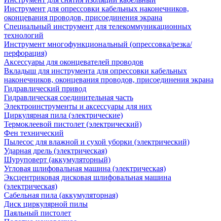
Инструмент для опрессовки кабельных наконечников,
оконцевания проводов, присоединения экрана
Специальный инструмент для телекоммуникационных
технологий
Инструмент многофункциональный (опрессовка/резка/
перфорация)
Аксессуары для оконцевателей проводов
Вкладыш для инструмента для опрессовки кабельных
наконечников, оконцевания проводов, присоединения экрана
Гидравлический привод
Гидравлическая соединительная часть
Электроинструменты и аксессуары для них
Циркулярная пила (электрические)
Термоклеевой пистолет (электрический)
Фен технический
Пылесос для влажной и сухой уборки (электрический)
Ударная дрель (электрическая)
Шуруповерт (аккумуляторный)
Угловая шлифовальная машина (электрическая)
Эксцентриковая дисковая шлифовальная машина
(электрическая)
Сабельная пила (аккумуляторная)
Диск циркулярной пилы
Паяльный пистолет