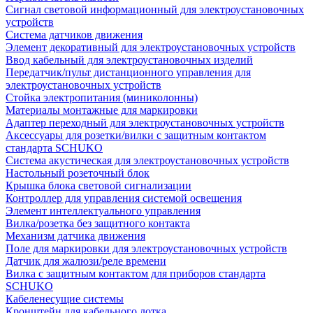
Сигнал световой информационный для электроустановочных
устройств
Система датчиков движения
Элемент декоративный для электроустановочных устройств
Ввод кабельный для электроустановочных изделий
Передатчик/пульт дистанционного управления для
электроустановочных устройств
Стойка электропитания (миниколонны)
Материалы монтажные для маркировки
Адаптер переходный для электроустановочных устройств
Аксессуары для розетки/вилки с защитным контактом
стандарта SCHUKO
Система акустическая для электроустановочных устройств
Настольный розеточный блок
Крышка блока световой сигнализации
Контроллер для управления системой освещения
Элемент интеллектуального управления
Вилка/розетка без защитного контакта
Механизм датчика движения
Поле для маркировки для электроустановочных устройств
Датчик для жалюзи/реле времени
Вилка с защитным контактом для приборов стандарта
SCHUKO
Кабеленесущие системы
Кронштейн для кабельного лотка