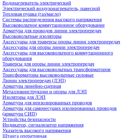
Водонагреватель электрический
Электрический воздухонагреватель, навесной
Тепловая пушка (газ/масло)
Системы распределения высокого напряжения
Высоковольтное коммутационное оборудование
Арматура для проводов линии электропередач
Высоковольтные изоляторы
Аксессуары для траверсы опоры линии электропередач
Аксессуары для опоры линии электропередач
Аксессуары для высоковольтного коммутационного
оборудования
Траверсы для опоры линии электропередач
Аксессуары для высоковольтных трансформаторов
Трансформаторы высоковольтные силовые
Линии электропередач (ЛЭП)
Арматура линейно-сцепная
Металлоконструкции и опоры для ЛЭП
Изоляторы для ЛЭП
Арматура для неизолированных проводов
Арматура для самонесущих изолированных проводов
(арматура СИП)
Устройства безопасности
Индикатор, сигнализатор напряжения
Указатель высокого напряжения
Штанга оперативная