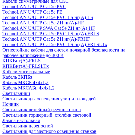
Кабели симметричные для СКС
TechnoLAN U/UTP Cat 5e PVC
TechnoLAN U/UTP Cat 5e PE
TechnoLAN U/UTP Cat 5e PVC LS нг(A)-LS
TechnoLAN U/UTP Cat 5e ZH нг(A)-HF
TechnoLAN U/UTP SWA Cat 5e ZH нг(A)-HF
TechnoLAN U/UTP Cat 5e PVC LS нг(A)-FRLS
TechnoLAN U/UTP Cat 5e ZH нг(A)-FRHF
TechnoLAN U/UTP Cat 5e PVC LS нг(A)-FRLSLTx
Огнестойкие кабели для систем пожарной безопасности на
рабочее напряжение до 300 В
КПКВнг(A)-FRLS
КПКВнг(A)-FRLSLTx
Кабели магистральные
Кабель ЗКПБз
Кабель МКСБ 4х4х1,2
Кабель МКСАБп 4х4х1,2
Светильники
Светильник для освещения улиц и площадей
Ночник
Светильник линейный реечного типа
Светильник торшерный, столбик световой
Лампа настольная
Светильник переносной
Светильник для местного освещения станков