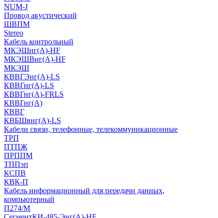
NUM-J
Провод акустический
ШВПМ
Stereo
Кабель контрольный
МКЭШнг(A)-HF
МКЭШВнг(А)-HF
МКЭШ
КВВГЭнг(А)-LS
КВВГнг(А)-LS
КВВГнг(А)-FRLS
КВВГнг(А)
КВВГ
КВБШвнг(А)-LS
Кабели связи, телефонные, телекоммуникационные
ТРП
ПТПЖ
ПРППМ
ТППэп
КСПВ
КВК-П
Кабель информационный для передачи данных,
компьютерный
П274/М
СегментКИ-485-Энг(А)-HF