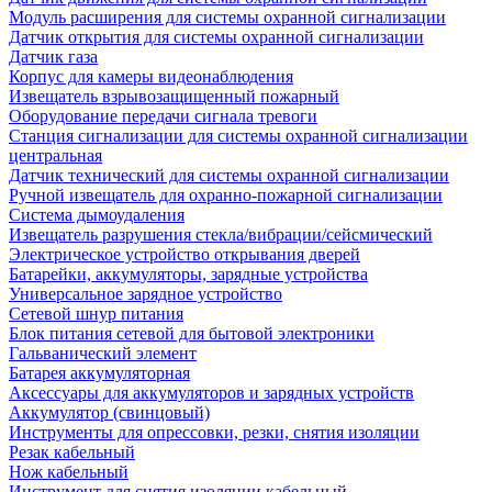
Модуль расширения для системы охранной сигнализации
Датчик открытия для системы охранной сигнализации
Датчик газа
Корпус для камеры видеонаблюдения
Извещатель взрывозащищенный пожарный
Оборудование передачи сигнала тревоги
Станция сигнализации для системы охранной сигнализации
центральная
Датчик технический для системы охранной сигнализации
Ручной извещатель для охранно-пожарной сигнализации
Система дымоудаления
Извещатель разрушения стекла/вибрации/сейсмический
Электрическое устройство открывания дверей
Батарейки, аккумуляторы, зарядные устройства
Универсальное зарядное устройство
Сетевой шнур питания
Блок питания сетевой для бытовой электроники
Гальванический элемент
Батарея аккумуляторная
Аксессуары для аккумуляторов и зарядных устройств
Аккумулятор (свинцовый)
Инструменты для опрессовки, резки, снятия изоляции
Резак кабельный
Нож кабельный
Инструмент для снятия изоляции кабельный