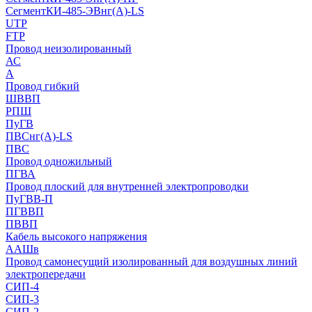
СегментКИ-485-ЭВнг(А)-LS
UTP
FTP
Провод неизолированный
АС
А
Провод гибкий
ШВВП
РПШ
ПуГВ
ПВСнг(А)-LS
ПВС
Провод одножильный
ПГВА
Провод плоский для внутренней электропроводки
ПуГВВ-П
ПГВВП
ПВВП
Кабель высокого напряжения
ААШв
Провод самонесущий изолированный для воздушных линий
электропередачи
СИП-4
СИП-3
СИП-2