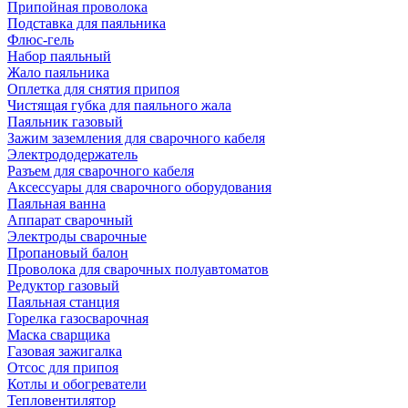
Припойная проволока
Подставка для паяльника
Флюс-гель
Набор паяльный
Жало паяльника
Оплетка для снятия припоя
Чистящая губка для паяльного жала
Паяльник газовый
Зажим заземления для сварочного кабеля
Электрододержатель
Разъем для сварочного кабеля
Аксессуары для сварочного оборудования
Паяльная ванна
Аппарат сварочный
Электроды сварочные
Пропановый балон
Проволока для сварочных полуавтоматов
Редуктор газовый
Паяльная станция
Горелка газосварочная
Маска сварщика
Газовая зажигалка
Отсос для припоя
Котлы и обогреватели
Тепловентилятор