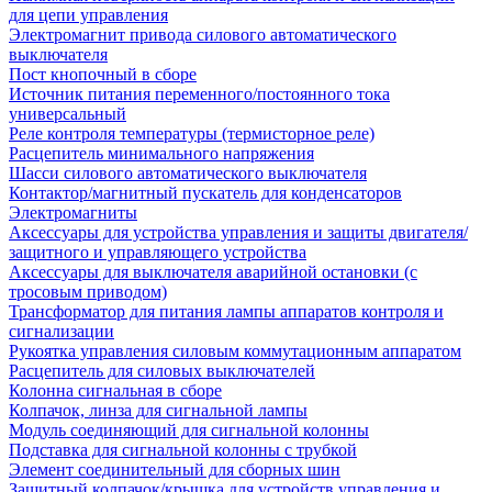
для цепи управления
Электромагнит привода силового автоматического
выключателя
Пост кнопочный в сборе
Источник питания переменного/постоянного тока
универсальный
Реле контроля температуры (термисторное реле)
Расцепитель минимального напряжения
Шасси силового автоматического выключателя
Контактор/магнитный пускатель для конденсаторов
Электромагниты
Аксессуары для устройства управления и защиты двигателя/
защитного и управляющего устройства
Аксессуары для выключателя аварийной остановки (с
тросовым приводом)
Трансформатор для питания лампы аппаратов контроля и
сигнализации
Рукоятка управления силовым коммутационным аппаратом
Расцепитель для силовых выключателей
Колонна сигнальная в сборе
Колпачок, линза для сигнальной лампы
Модуль соединяющий для сигнальной колонны
Подставка для сигнальной колонны с трубкой
Элемент соединительный для сборных шин
Защитный колпачок/крышка для устройств управления и