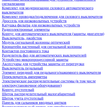
сигнализации
Комплект для модернизации силового автоматического
выключателя
Комплект проводки/подключения для силового выключателя
Дроссель для низковольтных устройств
Катушка фильтра для низковольтных устройств
Радиоэлектронные элементы
Корпус для автоматического выключателя (защиты двигателя)
Выключатель, джойстик
Модуль сигнальной колонны оптический
Кронштейн настенный для сигнальной колонны
Контактор постоянного тока
Разделитель фаз для автоматических выключателей
Устройство микропроцессорной защиты
Аксессуары для устройства защиты от перегрузки
Выключатель педальный
Элемент передний для педального/нажимного выключателя
Переключатель амперметра
Электрические распределительные системы (в том числе
электроустановочное оборудование)
Корпус пустотелый
Щиток распределительный малогабаритный
Щиток учета пустотелый
Панель для сальников вводных щитков
Распределительный щиток для стройплощадки