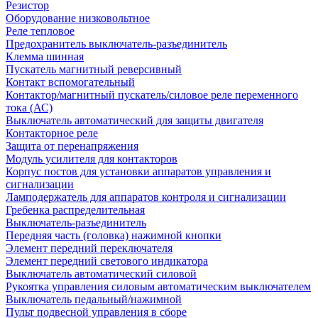
Резистор
Оборудование низковольтное
Реле тепловое
Предохранитель выключатель-разъединитель
Клемма шинная
Пускатель магнитный реверсивный
Контакт вспомогательный
Контактор/магнитный пускатель/силовое реле переменного
тока (АС)
Выключатель автоматический для защиты двигателя
Контакторное реле
Защита от перенапряжения
Модуль усилителя для контакторов
Корпус постов для установки аппаратов управления и
сигнализации
Ламподержатель для аппаратов контроля и сигнализации
Гребенка распределительная
Выключатель-разъединитель
Передняя часть (головка) нажимной кнопки
Элемент передний переключателя
Элемент передний светового индикатора
Выключатель автоматический силовой
Рукоятка управления силовым автоматическим выключателем
Выключатель педальный/нажимной
Пульт подвесной управления в сборе