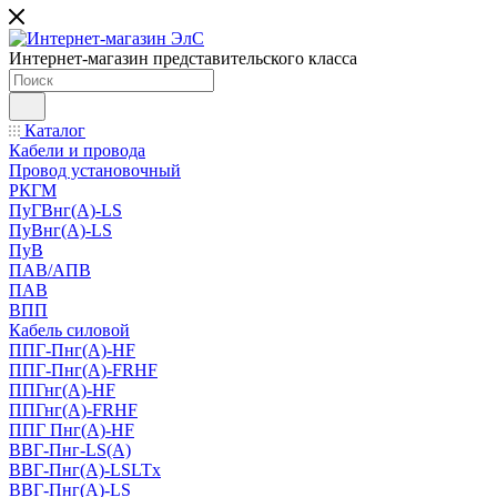
Интернет-магазин представительского класса
Каталог
Кабели и провода
Провод установочный
РКГМ
ПуГВнг(А)-LS
ПуВнг(А)-LS
ПуВ
ПАВ/АПВ
ПАВ
ВПП
Кабель силовой
ППГ-Пнг(А)-HF
ППГ-Пнг(А)-FRHF
ППГнг(А)-HF
ППГнг(А)-FRHF
ППГ Пнг(А)-HF
ВВГ-Пнг-LS(А)
ВВГ-Пнг(А)-LSLTx
ВВГ-Пнг(А)-LS