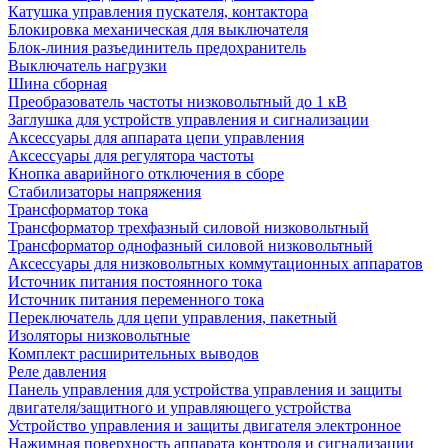
Катушка управления пускателя, контактора
Блокировка механическая для выключателя
Блок-линия разъединитель предохранитель
Выключатель нагрузки
Шина сборная
Преобразователь частоты низковольтный до 1 кВ
Заглушка для устройств управления и сигнализации
Аксессуары для аппарата цепи управления
Аксессуары для регулятора частоты
Кнопка аварийного отключения в сборе
Стабилизаторы напряжения
Трансформатор тока
Трансформатор трехфазный силовой низковольтный
Трансформатор однофазный силовой низковольтный
Аксессуары для низковольтных коммутационных аппаратов
Источник питания постоянного тока
Источник питания переменного тока
Переключатель для цепи управления, пакетный
Изоляторы низковольтные
Комплект расширительных выводов
Реле давления
Панель управления для устройства управления и защиты
двигателя/защитного и управляющего устройства
Устройство управления и защиты двигателя электронное
Нажимная поверхность аппарата контроля и сигнализации