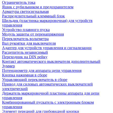
Ограничитель тока
Ящик с рубильником и предохранителем
Арматура светосигнальная
Распределительный клеммный блок
Шильдик (пластинка маркировочная) для устройств
управления
Устройство плавного пуска
Модуль защиты от перенапряжения
Переключатель вольтметра
Вал рукоятки для выключателя
Адаптер для устройств управления и сигнализации
Расцепитель независимый
Переходник на DIN рейку
Контакт автоматического выключателя дополнительный
Зуммер
Потенциометр для аппарата цепи управления
Кнопка нажимная в сборе
Управляющий переключатель в сборе
Привод для силовых автоматических выключателей
электрический
Держатель маркировочной пластины аппарата для цепи
управления
Комбинированный пускатель с электронным блоком
управления
Элемент передний для грибовидной кнопки