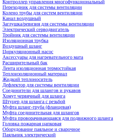
Контроллер управления многофункциональный
Переходник для системы вентиляции
Колено трубы для систем вентиляции
Канал воздушный
Заглушка/ревизия для системы вентиляции
Электрический серводвигатель
Тройник для системы вентиляции
Изоляционная трубка
Воздушный шланг
Циркуляционный насос
Аксессуары для нагревательного мата
Расширительный бак
Лента изоляционная термостойкая
Теплоизоляционный материал
Жидкий теплоноситель
Дефлектор для системы вентиляции
Соединители для шлангов и рукавов
Хомут червячный для шланга
Штуцер для шланга с резьбой
Муфта шланг-труба (фланцевая)
Муфта соединительная для шлангов
Муфта проворачивающаяся для подвижного шланга
Головка пожарная цапковая
Оборудование паяльное и сварочное
Паяльник электрический