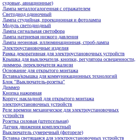
судовые, авиационные)
Лампа металлогалогенная с отражателем
Светодиод одиночный
Лампа студийная, проекционная и фотолампа
Модуль светодиодный
Лампа сигнальная светофора
Лампа натриевая низкого давления
Лампа неоновая, иллюминационная, строб-лампа
Электроустановочные изделия
Рамка декоративная для электроустановочных устройств
Крышка для выключателя, кнопки, регулятора освещенности,
диммера, переключателя жалюзи
Основание для открытого монтажа
Вставка/крышка для коммуникационных технологий
Блок "Выключатель-розетка"
Диммер
Кнопка нажимная
Корпус накладной для открытого монтажа
электроустановочных устройств
Реле времени механическое для электроустановочных
устройств
Розетка силовая (штепсельная)
Датчик движения комплектный
Выключатель сумеречный (фотореле)
Вставка светящаяся для электроустановочных устройств