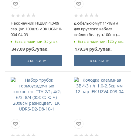
Наконечник НШВИ 4.0-09
Дюбель-хомут 11-18мм
сер. (уп.100шт) ИЭК UGN10-
для круглого кабеля
004-04-09
нейлон бел. (уп.100шт)
ИЭК UHH35-11-18-100
Есть в наличии: 85 упак.
Есть в наличии: 125 упак.
347.09
руб.
/упак.
179.34
руб.
/упак.
В КОРЗИНУ
В КОРЗИНУ