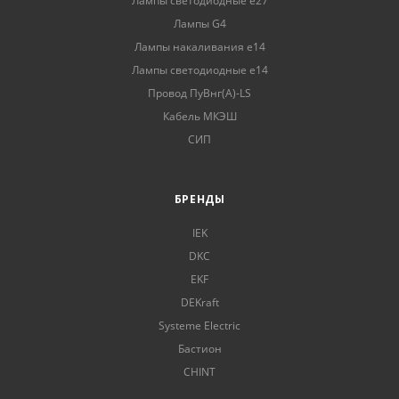
Лампы светодиодные е27
Лампы G4
Лампы накаливания е14
Лампы светодиодные е14
Провод ПуВнг(А)-LS
Кабель МКЭШ
СИП
БРЕНДЫ
IEK
DKC
EKF
DEKraft
Systeme Electric
Бастион
CHINT