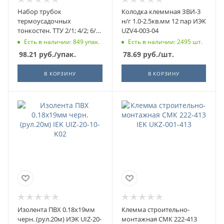
Набор трубок
Колодка клеммная ЗВИ-3
термоусадочных
н/г 1.0-2.5кв.мм 12 пар ИЭК
тонкостен. ТТУ 2/1; 4/2; 6/3;
UZV4-003-04
8/4 (ЖЗ; С; К; Ч) 20х8см
Есть в наличии: 849 упак.
Есть в наличии: 2495 шт.
разноцвет. ИЭК UDRS-D2-
98.21
руб.
/упак.
78.69
руб.
/шт.
D8-10-1
В КОРЗИНУ
В КОРЗИНУ
Изолента ПВХ 0.18х19мм
Клемма строительно-
черн. (рул.20м) ИЭК UIZ-20-
монтажная СМК 222-413