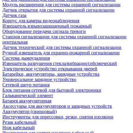
Модуль расширения для системы охранной сигнализации
Датчик открытия для системы охранной сигнализации
Датчик газа
Корпус для камеры видеонаблюдения
Извещатель взрывозащищенный пожарный
Оборудование передачи сигнала тревоги
Станция сигнализации для системы охранной сигнализации
центральная
Датчик технический для системы охранной сигнализации
Ручной извещатель для охранно-пожарной сигнализации
Система дымоудаления
Извещатель разрушения стекла/вибрации/сейсмический
Электрическое устройство открывания дверей
Батарейки, аккумуляторы, зарядные устройства
Универсальное зарядное устройство
Сетевой шнур питания
Блок питания сетевой для бытовой электроники
Гальванический элемент
Батарея аккумуляторная
Аксессуары для аккумуляторов и зарядных устройств
Аккумулятор (свинцовый)
Инструменты для опрессовки, резки, снятия изоляции
Резак кабельный
Нож кабельный
Инструмент для снятия изоляции кабельный