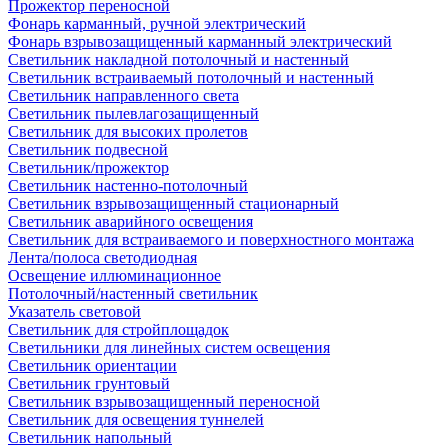
Прожектор переносной
Фонарь карманный, ручной электрический
Фонарь взрывозащищенный карманный электрический
Светильник накладной потолочный и настенный
Светильник встраиваемый потолочный и настенный
Светильник направленного света
Светильник пылевлагозащищенный
Светильник для высоких пролетов
Светильник подвесной
Светильник/прожектор
Светильник настенно-потолочный
Светильник взрывозащищенный стационарный
Светильник аварийного освещения
Светильник для встраиваемого и поверхностного монтажа
Лента/полоса светодиодная
Освещение иллюминационное
Потолочный/настенный светильник
Указатель световой
Светильник для стройплощадок
Светильники для линейных систем освещения
Светильник ориентации
Светильник грунтовый
Светильник взрывозащищенный переносной
Светильник для освещения туннелей
Светильник напольный