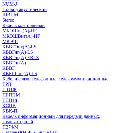
NUM-J
Провод акустический
ШВПМ
Stereo
Кабель контрольный
МКЭШнг(A)-HF
МКЭШВнг(А)-HF
МКЭШ
КВВГЭнг(А)-LS
КВВГнг(А)-LS
КВВГнг(А)-FRLS
КВВГнг(А)
КВВГ
КВБШвнг(А)-LS
Кабели связи, телефонные, телекоммуникационные
ТРП
ПТПЖ
ПРППМ
ТППэп
КСПВ
КВК-П
Кабель информационный для передачи данных,
компьютерный
П274/М
СегментКИ-485-Энг(А)-HF