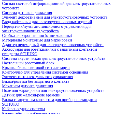
Сигнал световой информационный для электроустановочных
устройств
Система датчиков движения
Элемент декоративный для электроустановочных устройств
Ввод кабельный для электроустановочных изделий
Передатчик/пульт дистанционного управления для
электроустановочных устройств
Стойка электропитания (миниколонны)
Материалы монтажные для маркировки
Адаптер переходный для электроустановочных устройств
Аксессуары для розетки/вилки с защитным контактом
стандарта SCHUKO
Система акустическая для электроустановочных устройств
Настольный розеточный блок
Крышка блока световой сигнализации
Контроллер для управления системой освещения
Элемент интеллектуального управления
Вилка/розетка без защитного контакта
Механизм датчика движения
Поле для маркировки для электроустановочных устройств
Датчик для жалюзи/реле времени
Вилка с защитным контактом для приборов стандарта
SCHUKO
Кабеленесущие системы
Кронштейн для кабельного лотка