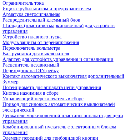
Ограничитель тока
Ящик с рубильником и предохранителем
Арматура светосигнальная
Распределительный клеммный блок
Шильдик (пластинка маркировочная) для устройств
управления
Устройство плавного пуска
Модуль защиты от перенапряжения
Переключатель вольтметра
Вал рукоятки для выключателя
Адаптер для устройств управления и сигнализации
Расцепитель независимый
Переходник на DIN рейку
Контакт автоматического выключателя дополнительный
Зуммер
Потенциометр для аппарата цепи управления
Кнопка нажимная в сборе
Управляющий переключатель в сборе
Привод для силовых автоматических выключателей
электрический
Держатель маркировочной пластины аппарата для цепи
управления
Комбинированный пускатель с электронным блоком
управления
Элемент передний для грибовидной кнопки