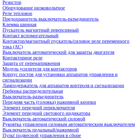
Резистор
Оборудование низковольтное
Реле тепловое
Предохранитель выключатель-разъединитель
Клемма шинная
Пускатель магнитный реверсивный
Контакт вспомогательный
Контактор/магнитный пускатель/силовое реле переменного
тока (АС)
Выключатель автоматический для защиты двигателя
Контакторное реле
Защита от перенапряжения
Модуль усилителя для контакторов
Корпус постов для установки аппаратов управления и
сигнализации
Ламподержатель для аппаратов контроля и сигнализации
Гребенка распределительная
Выключатель-разъединитель
Передняя часть (головка) нажимной кнопки
Элемент передний переключателя
Элемент передний светового индикатора
Выключатель автоматический силовой
Рукоятка управления силовым автоматическим выключателем
Выключатель педальный/нажимной
Пульт подвесной управления в сборе