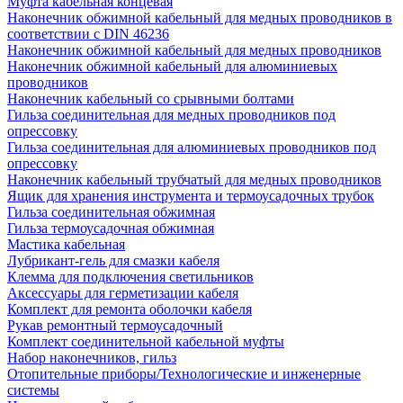
Муфта кабельная концевая
Наконечник обжимной кабельный для медных проводников в
соответствии с DIN 46236
Наконечник обжимной кабельный для медных проводников
Наконечник обжимной кабельный для алюминиевых
проводников
Наконечник кабельный со срывными болтами
Гильза соединительная для медных проводников под
опрессовку
Гильза соединительная для алюминиевых проводников под
опрессовку
Наконечник кабельный трубчатый для медных проводников
Ящик для хранения инструмента и термоусадочных трубок
Гильза соединительная обжимная
Гильза термоусадочная обжимная
Мастика кабельная
Лубрикант-гель для смазки кабеля
Клемма для подключения светильников
Аксессуары для герметизации кабеля
Комплект для ремонта оболочки кабеля
Рукав ремонтный термоусадочный
Комплект соединительной кабельной муфты
Набор наконечников, гильз
Отопительные приборы/Технологические и инженерные
системы