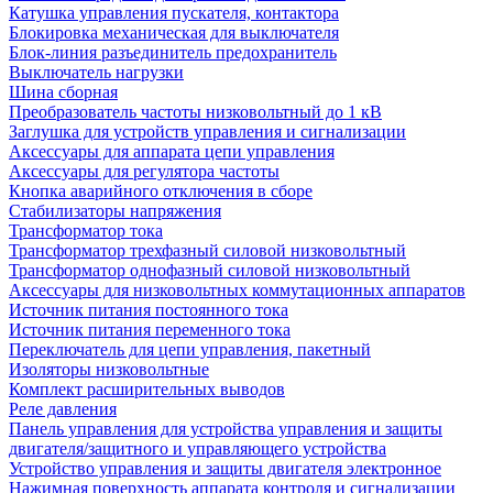
Катушка управления пускателя, контактора
Блокировка механическая для выключателя
Блок-линия разъединитель предохранитель
Выключатель нагрузки
Шина сборная
Преобразователь частоты низковольтный до 1 кВ
Заглушка для устройств управления и сигнализации
Аксессуары для аппарата цепи управления
Аксессуары для регулятора частоты
Кнопка аварийного отключения в сборе
Стабилизаторы напряжения
Трансформатор тока
Трансформатор трехфазный силовой низковольтный
Трансформатор однофазный силовой низковольтный
Аксессуары для низковольтных коммутационных аппаратов
Источник питания постоянного тока
Источник питания переменного тока
Переключатель для цепи управления, пакетный
Изоляторы низковольтные
Комплект расширительных выводов
Реле давления
Панель управления для устройства управления и защиты
двигателя/защитного и управляющего устройства
Устройство управления и защиты двигателя электронное
Нажимная поверхность аппарата контроля и сигнализации