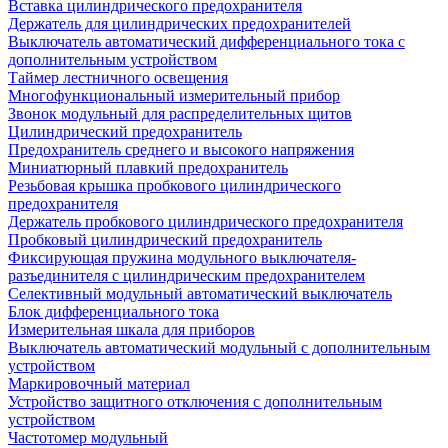
Вставка цилиндрического предохранителя
Держатель для цилиндрических предохранителей
Выключатель автоматический дифференциального тока с
дополнительным устройством
Таймер лестничного освещения
Многофункциональный измерительный прибор
Звонок модульный для распределительных щитов
Цилиндрический предохранитель
Предохранитель среднего и высокого напряжения
Миниатюрный плавкий предохранитель
Резьбовая крышка пробкового цилиндрического
предохранителя
Держатель пробкового цилиндрического предохранителя
Пробковый цилиндрический предохранитель
Фиксирующая пружина модульного выключателя-
разъединителя с цилиндрическим предохранителем
Селективный модульный автоматический выключатель
Блок дифференциального тока
Измерительная шкала для приборов
Выключатель автоматический модульный с дополнительным
устройством
Маркировочный материал
Устройство защитного отключения с дополнительным
устройством
Частотомер модульный