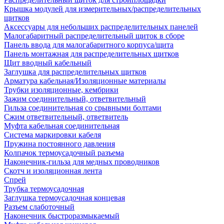
Крышка модулей для измерительных/распределительных
щитков
Аксессуары для небольших распределительных панелей
Малогабаритный распределительный щиток в сборе
Панель ввода для малогабаритного корпуса/щита
Панель монтажная для распределительных щитков
Щит вводный кабельный
Заглушка для распределительных щитков
Арматура кабельная/Изоляционные материалы
Трубки изоляционные, кембрики
Зажим соединительный, ответвительный
Гильза соединительная со срывными болтами
Сжим ответвительный, ответвитель
Муфта кабельная соединительная
Система маркировки кабеля
Пружина постоянного давления
Колпачок термоусадочный разъема
Наконечник-гильза для медных проводников
Скотч и изоляционная лента
Спрей
Трубка термоусадочная
Заглушка термоусадочная концевая
Разъем слаботочный
Наконечник быстроразмыкаемый