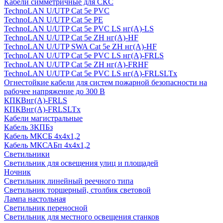
Кабели симметричные для СКС
TechnoLAN U/UTP Cat 5e PVC
TechnoLAN U/UTP Cat 5e PE
TechnoLAN U/UTP Cat 5e PVC LS нг(A)-LS
TechnoLAN U/UTP Cat 5e ZH нг(A)-HF
TechnoLAN U/UTP SWA Cat 5e ZH нг(A)-HF
TechnoLAN U/UTP Cat 5e PVC LS нг(A)-FRLS
TechnoLAN U/UTP Cat 5e ZH нг(A)-FRHF
TechnoLAN U/UTP Cat 5e PVC LS нг(A)-FRLSLTx
Огнестойкие кабели для систем пожарной безопасности на
рабочее напряжение до 300 В
КПКВнг(A)-FRLS
КПКВнг(A)-FRLSLTx
Кабели магистральные
Кабель ЗКПБз
Кабель МКСБ 4х4х1,2
Кабель МКСАБп 4х4х1,2
Светильники
Светильник для освещения улиц и площадей
Ночник
Светильник линейный реечного типа
Светильник торшерный, столбик световой
Лампа настольная
Светильник переносной
Светильник для местного освещения станков