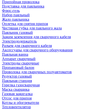
Припойная проволока
Подставка для паяльника
Флюс-гель
Набор паяльный
Жало паяльника
Оплетка для снятия припоя
Чистящая губка для паяльного жала
Паяльник газовый
Зажим заземления для сварочного кабеля
Электрододержатель
Разъем для сварочного кабеля
Аксессуары для сварочного оборудования
Паяльная ванна
Аппарат сварочный
Электроды сварочные
Пропановый балон
Проволока для сварочных полуавтоматов
Редуктор газовый
Паяльная станция
Горелка газосварочная
Маска сварщика
Газовая зажигалка
Отсос для припоя
Котлы и обогреватели
Тепловентилятор