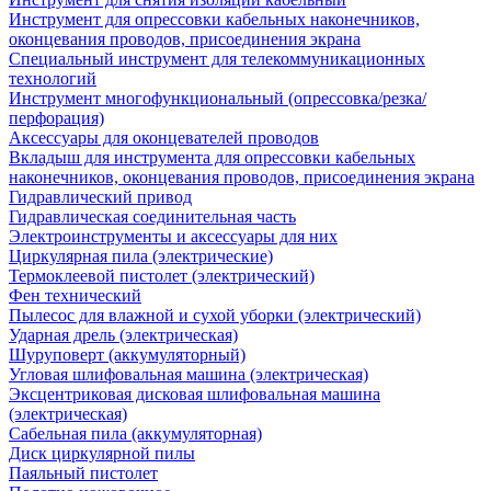
Инструмент для опрессовки кабельных наконечников,
оконцевания проводов, присоединения экрана
Специальный инструмент для телекоммуникационных
технологий
Инструмент многофункциональный (опрессовка/резка/
перфорация)
Аксессуары для оконцевателей проводов
Вкладыш для инструмента для опрессовки кабельных
наконечников, оконцевания проводов, присоединения экрана
Гидравлический привод
Гидравлическая соединительная часть
Электроинструменты и аксессуары для них
Циркулярная пила (электрические)
Термоклеевой пистолет (электрический)
Фен технический
Пылесос для влажной и сухой уборки (электрический)
Ударная дрель (электрическая)
Шуруповерт (аккумуляторный)
Угловая шлифовальная машина (электрическая)
Эксцентриковая дисковая шлифовальная машина
(электрическая)
Сабельная пила (аккумуляторная)
Диск циркулярной пилы
Паяльный пистолет