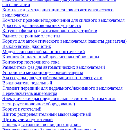
сигнализации
Комплект для модернизации силового автоматического
выключателя
Комплект проводки/подключения для силового выключателя
Дроссель для низковольтных устройств
Катушка фильтра для низковольтных устройств
Радиоэлектронные элементы
Корпус для автоматического выключателя (защиты двигателя)
Выключатель, джойстик
Модуль сигнальной колонны оптический
Кронштейн настенный для сигнальной колонны
Контактор постоянного тока
Разделитель фаз для автоматических выключателей
Устройство микропроцессорной защиты
Аксессуары для устройства защиты от перегрузки
Выключатель педальный
Элемент передний для педального/нажимного выключателя
Переключатель амперметра
Электрические распределительные системы (в том числе
электроустановочное оборудование)
Корпус пустотелый
Щиток распределительный малогабаритный
Щиток учета пустотелый
Панель для сальников вводных щитков
Распределительный щиток для стройплощадки