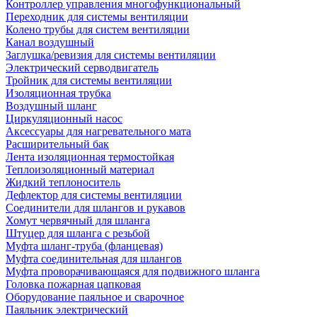
Контроллер управления многофункциональный
Переходник для системы вентиляции
Колено трубы для систем вентиляции
Канал воздушный
Заглушка/ревизия для системы вентиляции
Электрический серводвигатель
Тройник для системы вентиляции
Изоляционная трубка
Воздушный шланг
Циркуляционный насос
Аксессуары для нагревательного мата
Расширительный бак
Лента изоляционная термостойкая
Теплоизоляционный материал
Жидкий теплоноситель
Дефлектор для системы вентиляции
Соединители для шлангов и рукавов
Хомут червячный для шланга
Штуцер для шланга с резьбой
Муфта шланг-труба (фланцевая)
Муфта соединительная для шлангов
Муфта проворачивающаяся для подвижного шланга
Головка пожарная цапковая
Оборудование паяльное и сварочное
Паяльник электрический