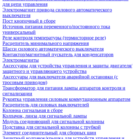
для цепи управления
Электромагнит привода силового автоматического
выключателя
Пост кнопочный в сборе
Источник питания переменного/постоянного тока
универсальный
Реле контроля температуры (термисторное реле)
Расцепитель минимального напряжения
Шасси силового автоматического выключателя
Контактор/магнитный пускатель для конденсаторов
Электромагниты
Аксессуары для устройства управления и защиты двигателя/
защитного и управляющего устройства
Аксессуары для выключателя аварийной остановки (с
тросовым приводом)
Трансформатор для питания лампы аппаратов контроля и
сигнализации
Рукоятка управления силовым коммутационным аппаратом
Расцепитель для силовых выключателей
Колонна сигнальная в сборе
Колпачок, линза для сигнальной лампы
Модуль соединяющий для сигнальной колонны
Подставка для сигнальной колонны с трубкой
Элемент соединительный для сборных шин
Защитный колпачок/крышка для устройств управления и