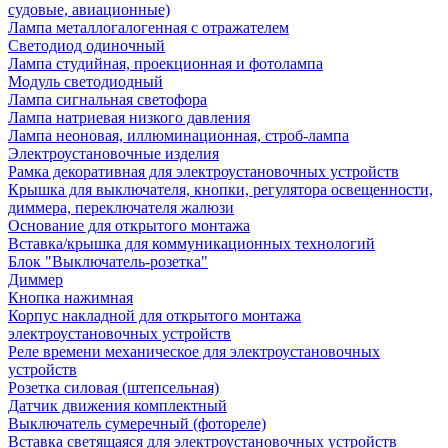
судовые, авиационные)
Лампа металлогалогенная с отражателем
Светодиод одиночный
Лампа студийная, проекционная и фотолампа
Модуль светодиодный
Лампа сигнальная светофора
Лампа натриевая низкого давления
Лампа неоновая, иллюминационная, строб-лампа
Электроустановочные изделия
Рамка декоративная для электроустановочных устройств
Крышка для выключателя, кнопки, регулятора освещенности,
диммера, переключателя жалюзи
Основание для открытого монтажа
Вставка/крышка для коммуникационных технологий
Блок "Выключатель-розетка"
Диммер
Кнопка нажимная
Корпус накладной для открытого монтажа
электроустановочных устройств
Реле времени механическое для электроустановочных
устройств
Розетка силовая (штепсельная)
Датчик движения комплектный
Выключатель сумеречный (фотореле)
Вставка светящаяся для электроустановочных устройств