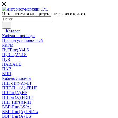
Интернет-магазин представительского класса
Каталог
Кабели и провода
Провод установочный
РКГМ
ПуГВнг(А)-LS
ПуВнг(А)-LS
ПуВ
ПАВ/АПВ
ПАВ
ВПП
Кабель силовой
ППГ-Пнг(А)-HF
ППГ-Пнг(А)-FRHF
ППГнг(А)-HF
ППГнг(А)-FRHF
ППГ Пнг(А)-HF
ВВГ-Пнг-LS(А)
ВВГ-Пнг(А)-LSLTx
ВВГ-Пнг(А)-LS