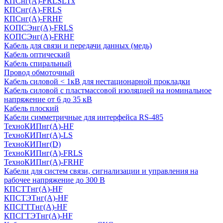
КПСнг(А)-FRLSLTx
КПСнг(А)-FRLS
КПСнг(А)-FRHF
КОПСЭнг(А)-FRLS
КОПСЭнг(А)-FRHF
Кабель для связи и передачи данных (медь)
Кабель оптический
Кабель спиральный
Провод обмоточный
Кабель силовой < 1кВ для нестационарной прокладки
Кабель силовой с пластмассовой изоляцией на номинальное
напряжение от 6 до 35 кВ
Кабель плоский
Кабели симметричные для интерфейса RS-485
ТеxноКИПнг(A)-HF
ТеxноКИПнг(A)-LS
ТеxноКИПнг(D)
ТехноКИПнг(A)-FRLS
ТехноКИПнг(A)-FRHF
Кабели для систем связи, сигнализации и управления на
рабочее напряжение до 300 В
КПСТТнг(A)-HF
КПСТЭТнг(A)-HF
КПСГТТнг(A)-HF
КПСГТЭТнг(A)-HF