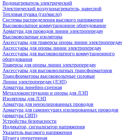
Водонагреватель электрический
Электрический воздухонагреватель, навесной
Тепловая пушка (газ/масло)
Системы распределения высокого напряжения
Высоковольтное коммутационное оборудование
Арматура для проводов линии электропередач
Высоковольтные изоляторы
Аксессуары для траверсы опоры линии электропередач
Аксессуары для опоры линии электропередач
Аксессуары для высоковольтного коммутационного
оборудования
Траверсы для опоры линии электропередач
Аксессуары для высоковольтных трансформаторов
Трансформаторы высоковольтные силовые
Линии электропередач (ЛЭП)
Арматура линейно-сцепная
Металлоконструкции и опоры для ЛЭП
Изоляторы для ЛЭП
Арматура для неизолированных проводов
Арматура для самонесущих изолированных проводов
(арматура СИП)
Устройства безопасности
Индикатор, сигнализатор напряжения
Указатель высокого напряжения
Штанга оперативная