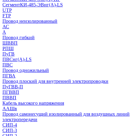
СегментКИ-485-ЭВнг(А)-LS
UTP
FTP
Провод неизолированный
АС
А
Провод гибкий
ШВВП
РПШ
ПуГВ
ПВСнг(А)-LS
ПВС
Провод одножильный
ПГВА
Провод плоский для внутренней электропроводки
ПуГВВ-П
ПГВВП
ПВВП
Кабель высокого напряжения
ААШв
Провод самонесущий изолированный для воздушных линий
электропередачи
СИП-4
СИП-3
СИП-2