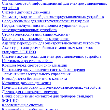
Сигнал световой информационный для электроустановочных
устройств
Система датчиков движения
Элемент декоративный для электроустановочных устройств
Ввод кабельный для электроустановочных изделий
Передатчик/пульт дистанционного управления для
электроустановочных устройств
Стойка электропитания (миниколонны)
Материалы монтажные для маркировки
Адаптер переходный для электроустановочных устройств
Аксессуары для розетки/вилки с защитным контактом
стандарта SCHUKO
Система акустическая для электроустановочных устройств
Настольный розеточный блок
Крышка блока световой сигнализации
Контроллер для управления системой освещения
Элемент интеллектуального управления
Вилка/розетка без защитного контакта
Механизм датчика движения
Поле для маркировки для электроустановочных устройств
Датчик для жалюзи/реле времени
Вилка с защитным контактом для приборов стандарта
SCHUKO
Кабеленесущие системы
Кронштейн для кабельного лотка