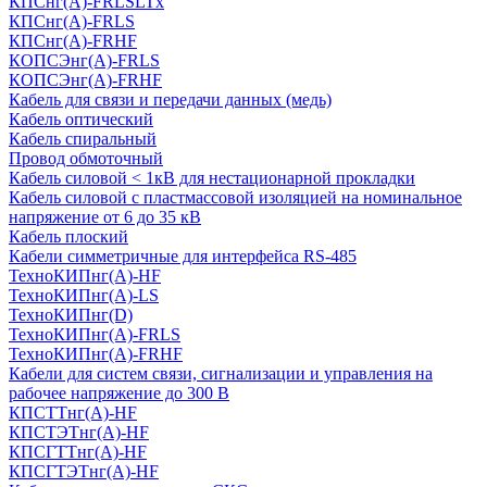
КПСнг(А)-FRLSLTx
КПСнг(А)-FRLS
КПСнг(А)-FRHF
КОПСЭнг(А)-FRLS
КОПСЭнг(А)-FRHF
Кабель для связи и передачи данных (медь)
Кабель оптический
Кабель спиральный
Провод обмоточный
Кабель силовой < 1кВ для нестационарной прокладки
Кабель силовой с пластмассовой изоляцией на номинальное
напряжение от 6 до 35 кВ
Кабель плоский
Кабели симметричные для интерфейса RS-485
ТеxноКИПнг(A)-HF
ТеxноКИПнг(A)-LS
ТеxноКИПнг(D)
ТехноКИПнг(A)-FRLS
ТехноКИПнг(A)-FRHF
Кабели для систем связи, сигнализации и управления на
рабочее напряжение до 300 В
КПСТТнг(A)-HF
КПСТЭТнг(A)-HF
КПСГТТнг(A)-HF
КПСГТЭТнг(A)-HF