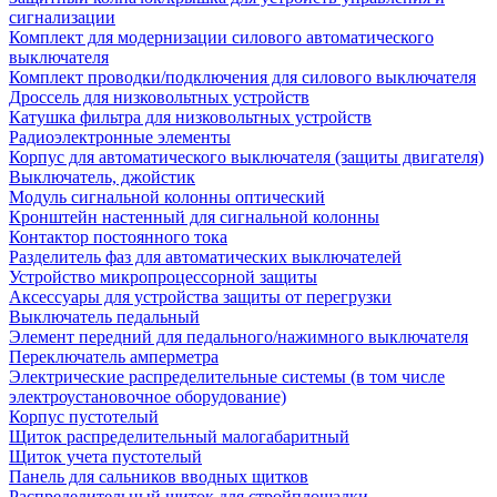
сигнализации
Комплект для модернизации силового автоматического
выключателя
Комплект проводки/подключения для силового выключателя
Дроссель для низковольтных устройств
Катушка фильтра для низковольтных устройств
Радиоэлектронные элементы
Корпус для автоматического выключателя (защиты двигателя)
Выключатель, джойстик
Модуль сигнальной колонны оптический
Кронштейн настенный для сигнальной колонны
Контактор постоянного тока
Разделитель фаз для автоматических выключателей
Устройство микропроцессорной защиты
Аксессуары для устройства защиты от перегрузки
Выключатель педальный
Элемент передний для педального/нажимного выключателя
Переключатель амперметра
Электрические распределительные системы (в том числе
электроустановочное оборудование)
Корпус пустотелый
Щиток распределительный малогабаритный
Щиток учета пустотелый
Панель для сальников вводных щитков
Распределительный щиток для стройплощадки