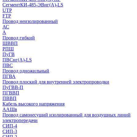
СегментКИ-485-ЭВнг(А)-LS
UTP
FTP
Провод неизолированный
АС
А
Провод гибкий
ШВВП
РПШ
ПуГВ
ПВСнг(А)-LS
ПВС
Провод одножильный
ПГВА
Провод плоский для внутренней электропроводки
ПуГВВ-П
ПГВВП
ПВВП
Кабель высокого напряжения
ААШв
Провод самонесущий изолированный для воздушных линий
электропередачи
СИП-4
СИП-3
СИП-2