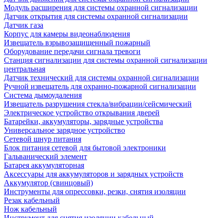
Модуль расширения для системы охранной сигнализации
Датчик открытия для системы охранной сигнализации
Датчик газа
Корпус для камеры видеонаблюдения
Извещатель взрывозащищенный пожарный
Оборудование передачи сигнала тревоги
Станция сигнализации для системы охранной сигнализации
центральная
Датчик технический для системы охранной сигнализации
Ручной извещатель для охранно-пожарной сигнализации
Система дымоудаления
Извещатель разрушения стекла/вибрации/сейсмический
Электрическое устройство открывания дверей
Батарейки, аккумуляторы, зарядные устройства
Универсальное зарядное устройство
Сетевой шнур питания
Блок питания сетевой для бытовой электроники
Гальванический элемент
Батарея аккумуляторная
Аксессуары для аккумуляторов и зарядных устройств
Аккумулятор (свинцовый)
Инструменты для опрессовки, резки, снятия изоляции
Резак кабельный
Нож кабельный
Инструмент для снятия изоляции кабельный