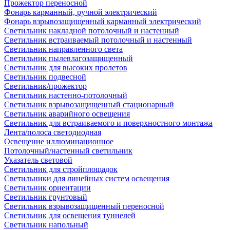
Прожектор переносной
Фонарь карманный, ручной электрический
Фонарь взрывозащищенный карманный электрический
Светильник накладной потолочный и настенный
Светильник встраиваемый потолочный и настенный
Светильник направленного света
Светильник пылевлагозащищенный
Светильник для высоких пролетов
Светильник подвесной
Светильник/прожектор
Светильник настенно-потолочный
Светильник взрывозащищенный стационарный
Светильник аварийного освещения
Светильник для встраиваемого и поверхностного монтажа
Лента/полоса светодиодная
Освещение иллюминационное
Потолочный/настенный светильник
Указатель световой
Светильник для стройплощадок
Светильники для линейных систем освещения
Светильник ориентации
Светильник грунтовый
Светильник взрывозащищенный переносной
Светильник для освещения туннелей
Светильник напольный