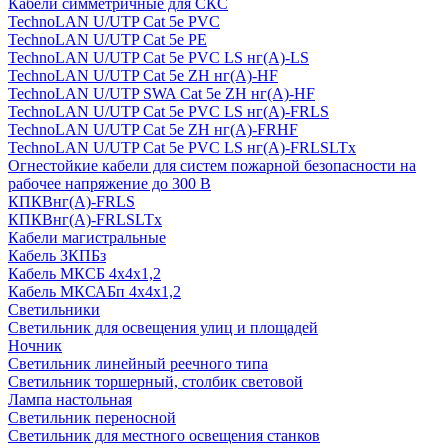
Кабели симметричные для СКС
TechnoLAN U/UTP Cat 5e PVC
TechnoLAN U/UTP Cat 5e PE
TechnoLAN U/UTP Cat 5e PVC LS нг(A)-LS
TechnoLAN U/UTP Cat 5e ZH нг(A)-HF
TechnoLAN U/UTP SWA Cat 5e ZH нг(A)-HF
TechnoLAN U/UTP Cat 5e PVC LS нг(A)-FRLS
TechnoLAN U/UTP Cat 5e ZH нг(A)-FRHF
TechnoLAN U/UTP Cat 5e PVC LS нг(A)-FRLSLTx
Огнестойкие кабели для систем пожарной безопасности на
рабочее напряжение до 300 В
КПКВнг(A)-FRLS
КПКВнг(A)-FRLSLTx
Кабели магистральные
Кабель ЗКПБз
Кабель МКСБ 4х4х1,2
Кабель МКСАБп 4х4х1,2
Светильники
Светильник для освещения улиц и площадей
Ночник
Светильник линейный реечного типа
Светильник торшерный, столбик световой
Лампа настольная
Светильник переносной
Светильник для местного освещения станков