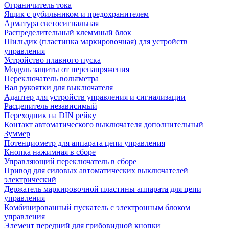
Ограничитель тока
Ящик с рубильником и предохранителем
Арматура светосигнальная
Распределительный клеммный блок
Шильдик (пластинка маркировочная) для устройств
управления
Устройство плавного пуска
Модуль защиты от перенапряжения
Переключатель вольтметра
Вал рукоятки для выключателя
Адаптер для устройств управления и сигнализации
Расцепитель независимый
Переходник на DIN рейку
Контакт автоматического выключателя дополнительный
Зуммер
Потенциометр для аппарата цепи управления
Кнопка нажимная в сборе
Управляющий переключатель в сборе
Привод для силовых автоматических выключателей
электрический
Держатель маркировочной пластины аппарата для цепи
управления
Комбинированный пускатель с электронным блоком
управления
Элемент передний для грибовидной кнопки