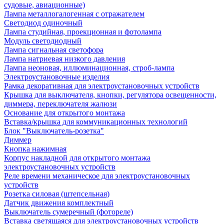
судовые, авиационные)
Лампа металлогалогенная с отражателем
Светодиод одиночный
Лампа студийная, проекционная и фотолампа
Модуль светодиодный
Лампа сигнальная светофора
Лампа натриевая низкого давления
Лампа неоновая, иллюминационная, строб-лампа
Электроустановочные изделия
Рамка декоративная для электроустановочных устройств
Крышка для выключателя, кнопки, регулятора освещенности,
диммера, переключателя жалюзи
Основание для открытого монтажа
Вставка/крышка для коммуникационных технологий
Блок "Выключатель-розетка"
Диммер
Кнопка нажимная
Корпус накладной для открытого монтажа
электроустановочных устройств
Реле времени механическое для электроустановочных
устройств
Розетка силовая (штепсельная)
Датчик движения комплектный
Выключатель сумеречный (фотореле)
Вставка светящаяся для электроустановочных устройств