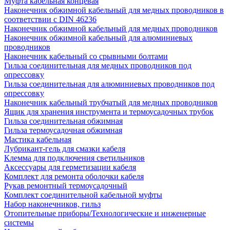
Муфта кабельная концевая
Наконечник обжимной кабельный для медных проводников в
соответствии с DIN 46236
Наконечник обжимной кабельный для медных проводников
Наконечник обжимной кабельный для алюминиевых
проводников
Наконечник кабельный со срывными болтами
Гильза соединительная для медных проводников под
опрессовку
Гильза соединительная для алюминиевых проводников под
опрессовку
Наконечник кабельный трубчатый для медных проводников
Ящик для хранения инструмента и термоусадочных трубок
Гильза соединительная обжимная
Гильза термоусадочная обжимная
Мастика кабельная
Лубрикант-гель для смазки кабеля
Клемма для подключения светильников
Аксессуары для герметизации кабеля
Комплект для ремонта оболочки кабеля
Рукав ремонтный термоусадочный
Комплект соединительной кабельной муфты
Набор наконечников, гильз
Отопительные приборы/Технологические и инженерные
системы