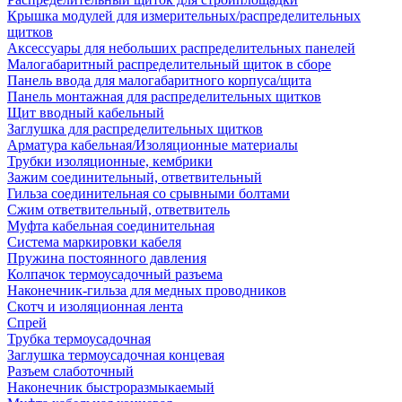
Крышка модулей для измерительных/распределительных
щитков
Аксессуары для небольших распределительных панелей
Малогабаритный распределительный щиток в сборе
Панель ввода для малогабаритного корпуса/щита
Панель монтажная для распределительных щитков
Щит вводный кабельный
Заглушка для распределительных щитков
Арматура кабельная/Изоляционные материалы
Трубки изоляционные, кембрики
Зажим соединительный, ответвительный
Гильза соединительная со срывными болтами
Сжим ответвительный, ответвитель
Муфта кабельная соединительная
Система маркировки кабеля
Пружина постоянного давления
Колпачок термоусадочный разъема
Наконечник-гильза для медных проводников
Скотч и изоляционная лента
Спрей
Трубка термоусадочная
Заглушка термоусадочная концевая
Разъем слаботочный
Наконечник быстроразмыкаемый