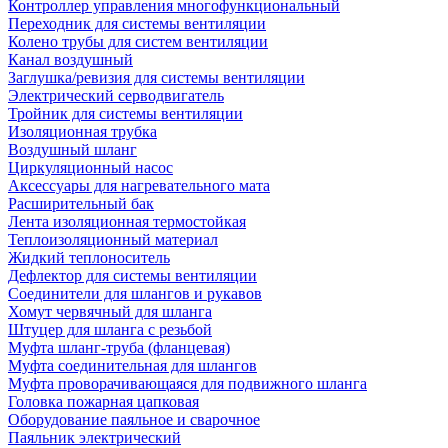
Контроллер управления многофункциональный
Переходник для системы вентиляции
Колено трубы для систем вентиляции
Канал воздушный
Заглушка/ревизия для системы вентиляции
Электрический серводвигатель
Тройник для системы вентиляции
Изоляционная трубка
Воздушный шланг
Циркуляционный насос
Аксессуары для нагревательного мата
Расширительный бак
Лента изоляционная термостойкая
Теплоизоляционный материал
Жидкий теплоноситель
Дефлектор для системы вентиляции
Соединители для шлангов и рукавов
Хомут червячный для шланга
Штуцер для шланга с резьбой
Муфта шланг-труба (фланцевая)
Муфта соединительная для шлангов
Муфта проворачивающаяся для подвижного шланга
Головка пожарная цапковая
Оборудование паяльное и сварочное
Паяльник электрический