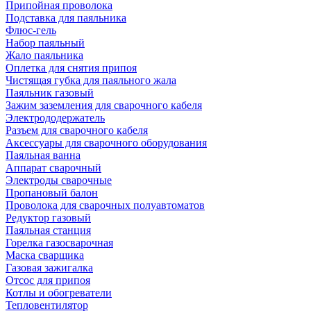
Припойная проволока
Подставка для паяльника
Флюс-гель
Набор паяльный
Жало паяльника
Оплетка для снятия припоя
Чистящая губка для паяльного жала
Паяльник газовый
Зажим заземления для сварочного кабеля
Электрододержатель
Разъем для сварочного кабеля
Аксессуары для сварочного оборудования
Паяльная ванна
Аппарат сварочный
Электроды сварочные
Пропановый балон
Проволока для сварочных полуавтоматов
Редуктор газовый
Паяльная станция
Горелка газосварочная
Маска сварщика
Газовая зажигалка
Отсос для припоя
Котлы и обогреватели
Тепловентилятор