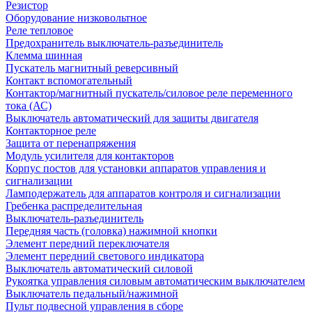
Резистор
Оборудование низковольтное
Реле тепловое
Предохранитель выключатель-разъединитель
Клемма шинная
Пускатель магнитный реверсивный
Контакт вспомогательный
Контактор/магнитный пускатель/силовое реле переменного
тока (АС)
Выключатель автоматический для защиты двигателя
Контакторное реле
Защита от перенапряжения
Модуль усилителя для контакторов
Корпус постов для установки аппаратов управления и
сигнализации
Ламподержатель для аппаратов контроля и сигнализации
Гребенка распределительная
Выключатель-разъединитель
Передняя часть (головка) нажимной кнопки
Элемент передний переключателя
Элемент передний светового индикатора
Выключатель автоматический силовой
Рукоятка управления силовым автоматическим выключателем
Выключатель педальный/нажимной
Пульт подвесной управления в сборе