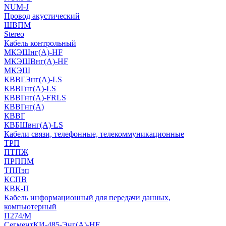
NUM-J
Провод акустический
ШВПМ
Stereo
Кабель контрольный
МКЭШнг(A)-HF
МКЭШВнг(А)-HF
МКЭШ
КВВГЭнг(А)-LS
КВВГнг(А)-LS
КВВГнг(А)-FRLS
КВВГнг(А)
КВВГ
КВБШвнг(А)-LS
Кабели связи, телефонные, телекоммуникационные
ТРП
ПТПЖ
ПРППМ
ТППэп
КСПВ
КВК-П
Кабель информационный для передачи данных,
компьютерный
П274/М
СегментКИ-485-Энг(А)-HF