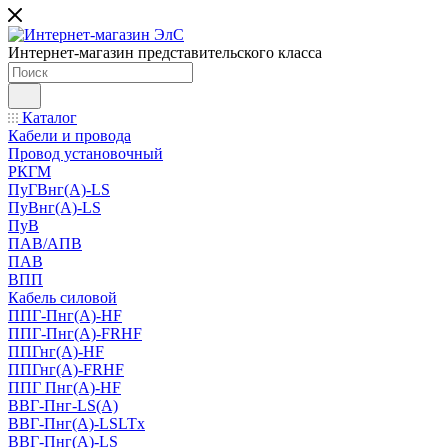
Интернет-магазин представительского класса
Каталог
Кабели и провода
Провод установочный
РКГМ
ПуГВнг(А)-LS
ПуВнг(А)-LS
ПуВ
ПАВ/АПВ
ПАВ
ВПП
Кабель силовой
ППГ-Пнг(А)-HF
ППГ-Пнг(А)-FRHF
ППГнг(А)-HF
ППГнг(А)-FRHF
ППГ Пнг(А)-HF
ВВГ-Пнг-LS(А)
ВВГ-Пнг(А)-LSLTx
ВВГ-Пнг(А)-LS