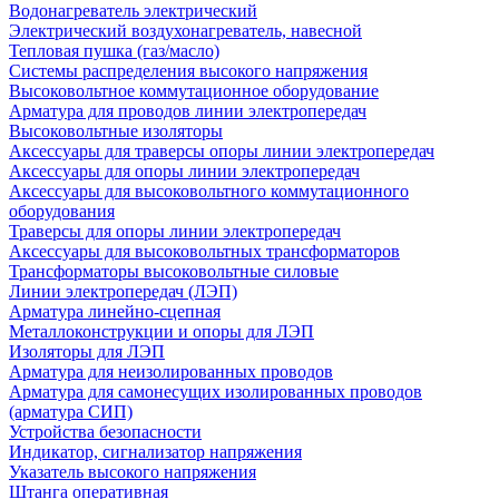
Водонагреватель электрический
Электрический воздухонагреватель, навесной
Тепловая пушка (газ/масло)
Системы распределения высокого напряжения
Высоковольтное коммутационное оборудование
Арматура для проводов линии электропередач
Высоковольтные изоляторы
Аксессуары для траверсы опоры линии электропередач
Аксессуары для опоры линии электропередач
Аксессуары для высоковольтного коммутационного
оборудования
Траверсы для опоры линии электропередач
Аксессуары для высоковольтных трансформаторов
Трансформаторы высоковольтные силовые
Линии электропередач (ЛЭП)
Арматура линейно-сцепная
Металлоконструкции и опоры для ЛЭП
Изоляторы для ЛЭП
Арматура для неизолированных проводов
Арматура для самонесущих изолированных проводов
(арматура СИП)
Устройства безопасности
Индикатор, сигнализатор напряжения
Указатель высокого напряжения
Штанга оперативная