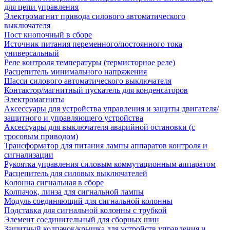
для цепи управления
Электромагнит привода силового автоматического
выключателя
Пост кнопочный в сборе
Источник питания переменного/постоянного тока
универсальный
Реле контроля температуры (термисторное реле)
Расцепитель минимального напряжения
Шасси силового автоматического выключателя
Контактор/магнитный пускатель для конденсаторов
Электромагниты
Аксессуары для устройства управления и защиты двигателя/
защитного и управляющего устройства
Аксессуары для выключателя аварийной остановки (с
тросовым приводом)
Трансформатор для питания лампы аппаратов контроля и
сигнализации
Рукоятка управления силовым коммутационным аппаратом
Расцепитель для силовых выключателей
Колонна сигнальная в сборе
Колпачок, линза для сигнальной лампы
Модуль соединяющий для сигнальной колонны
Подставка для сигнальной колонны с трубкой
Элемент соединительный для сборных шин
Защитный колпачок/крышка для устройств управления и