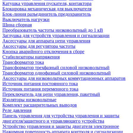
Катушка управления пускателя, контактора
Блокировка механическая для выключателя
Блок-линия разъединитель предохранитель
Выключатель нагрузки
Шина сборная
Преобразователь частоты низковольтный до 1 кВ
Заглушка для устройств управления и сигнализации
Аксессуары для аппарата цепи управления
Аксессуары для регулятора частоты
Кнопка аварийного отключения в сборе
Стабилизаторы напряжения
Трансформатор тока
Трансформатор трехфазный силовой низковольтный
Трансформатор однофазный силовой низковольтный
Аксессуары для низковольтных коммутационных аппаратов
Источник питания постоянного тока
Источник питания переменного тока
Переключатель для цепи управления, пакетный
Изоляторы низковольтные
Комплект расширительных выводов
Реле давления
Панель управления для устройства управления и защиты
двигателя/защитного и управляющего устройства
Устройство управления и защиты двигателя электронное
Нажимная поверхность аппарата контроля и сигнализации