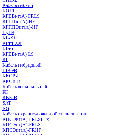
Кабель гибкий
КОГ1
КГВВнг(А)-FRLS
КГППнг(A)-HF
КГППЭнг(A)-HF
ПуГВ
КГ-ХЛ
КГтп-ХЛ
КГтп
КГВВнг(А)-LS
КГ
Кабель гибридный
ШВЭВ
ККСВ-П
ККСВ-В
Кабель коаксиальный
РК
КВК-В
SAT
RG
Кабель охранно-пожарной сигнализации
КПСЭнг(А)-FRLSLTx
КПСЭнг(А)-FRLS
КПСЭнг(А)-FRHF