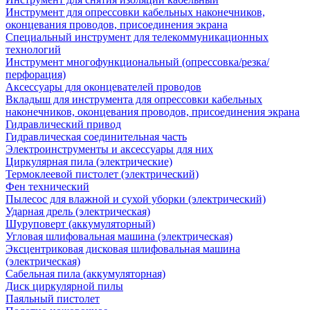
Инструмент для опрессовки кабельных наконечников,
оконцевания проводов, присоединения экрана
Специальный инструмент для телекоммуникационных
технологий
Инструмент многофункциональный (опрессовка/резка/
перфорация)
Аксессуары для оконцевателей проводов
Вкладыш для инструмента для опрессовки кабельных
наконечников, оконцевания проводов, присоединения экрана
Гидравлический привод
Гидравлическая соединительная часть
Электроинструменты и аксессуары для них
Циркулярная пила (электрические)
Термоклеевой пистолет (электрический)
Фен технический
Пылесос для влажной и сухой уборки (электрический)
Ударная дрель (электрическая)
Шуруповерт (аккумуляторный)
Угловая шлифовальная машина (электрическая)
Эксцентриковая дисковая шлифовальная машина
(электрическая)
Сабельная пила (аккумуляторная)
Диск циркулярной пилы
Паяльный пистолет