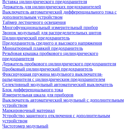
Вставка цилиндрического предохранителя
Держатель для цилиндрических предохранителей
Выключатель автоматический дифференциального тока с
дополнительным устройством
Таймер лестничного освещения
Многофункциональный измерительный прибор
Звонок модульный для распределительных щитов
Цилиндрический предохранитель
Предохранитель среднего и высокого напряжения
Миниатюрный плавкий предохранитель
Резьбовая крышка пробкового цилиндрического
предохранителя
Держатель пробкового цилиндрического предохранителя
Пробковый цилиндрический предохранитель
Фиксирующая пружина модульного выключателя-
разъединителя с цилиндрическим предохранителем
Селективный модульный автоматический выключатель
Блок дифференциального тока
Измерительная шкала для приборов
Выключатель автоматический модульный с дополнительным
устройством
Маркировочный материал
Устройство защитного отключения с дополнительным
устройством
Частотомер модульный