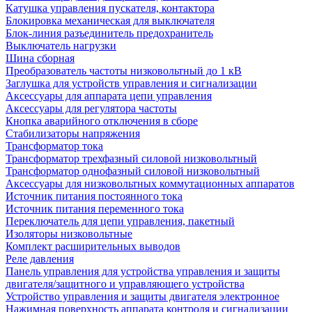
Катушка управления пускателя, контактора
Блокировка механическая для выключателя
Блок-линия разъединитель предохранитель
Выключатель нагрузки
Шина сборная
Преобразователь частоты низковольтный до 1 кВ
Заглушка для устройств управления и сигнализации
Аксессуары для аппарата цепи управления
Аксессуары для регулятора частоты
Кнопка аварийного отключения в сборе
Стабилизаторы напряжения
Трансформатор тока
Трансформатор трехфазный силовой низковольтный
Трансформатор однофазный силовой низковольтный
Аксессуары для низковольтных коммутационных аппаратов
Источник питания постоянного тока
Источник питания переменного тока
Переключатель для цепи управления, пакетный
Изоляторы низковольтные
Комплект расширительных выводов
Реле давления
Панель управления для устройства управления и защиты
двигателя/защитного и управляющего устройства
Устройство управления и защиты двигателя электронное
Нажимная поверхность аппарата контроля и сигнализации