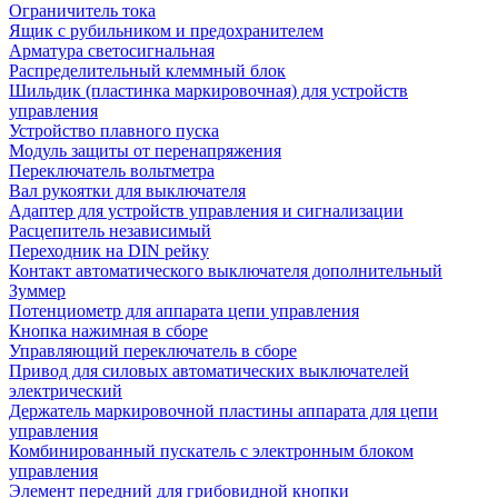
Ограничитель тока
Ящик с рубильником и предохранителем
Арматура светосигнальная
Распределительный клеммный блок
Шильдик (пластинка маркировочная) для устройств
управления
Устройство плавного пуска
Модуль защиты от перенапряжения
Переключатель вольтметра
Вал рукоятки для выключателя
Адаптер для устройств управления и сигнализации
Расцепитель независимый
Переходник на DIN рейку
Контакт автоматического выключателя дополнительный
Зуммер
Потенциометр для аппарата цепи управления
Кнопка нажимная в сборе
Управляющий переключатель в сборе
Привод для силовых автоматических выключателей
электрический
Держатель маркировочной пластины аппарата для цепи
управления
Комбинированный пускатель с электронным блоком
управления
Элемент передний для грибовидной кнопки