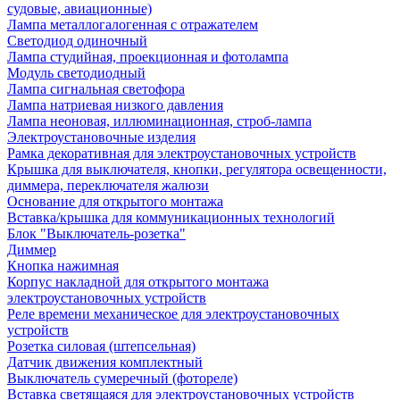
судовые, авиационные)
Лампа металлогалогенная с отражателем
Светодиод одиночный
Лампа студийная, проекционная и фотолампа
Модуль светодиодный
Лампа сигнальная светофора
Лампа натриевая низкого давления
Лампа неоновая, иллюминационная, строб-лампа
Электроустановочные изделия
Рамка декоративная для электроустановочных устройств
Крышка для выключателя, кнопки, регулятора освещенности,
диммера, переключателя жалюзи
Основание для открытого монтажа
Вставка/крышка для коммуникационных технологий
Блок "Выключатель-розетка"
Диммер
Кнопка нажимная
Корпус накладной для открытого монтажа
электроустановочных устройств
Реле времени механическое для электроустановочных
устройств
Розетка силовая (штепсельная)
Датчик движения комплектный
Выключатель сумеречный (фотореле)
Вставка светящаяся для электроустановочных устройств