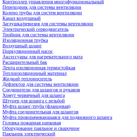
Контроллер управления многофункциональный
Переходник для системы вентиляции
Колено трубы для систем вентиляции
Канал воздушный
Заглушка/ревизия для системы вентиляции
Электрический серводвигатель
Тройник для системы вентиляции
Изоляционная трубка
Воздушный шланг
Циркуляционный насос
Аксессуары для нагревательного мата
Расширительный бак
Лента изоляционная термостойкая
Теплоизоляционный материал
Жидкий теплоноситель
Дефлектор для системы вентиляции
Соединители для шлангов и рукавов
Хомут червячный для шланга
Штуцер для шланга с резьбой
Муфта шланг-труба (фланцевая)
Муфта соединительная для шлангов
Муфта проворачивающаяся для подвижного шланга
Головка пожарная цапковая
Оборудование паяльное и сварочное
Паяльник электрический