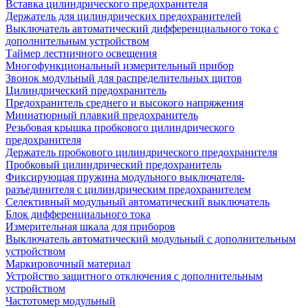
Вставка цилиндрического предохранителя
Держатель для цилиндрических предохранителей
Выключатель автоматический дифференциального тока с
дополнительным устройством
Таймер лестничного освещения
Многофункциональный измерительный прибор
Звонок модульный для распределительных щитов
Цилиндрический предохранитель
Предохранитель среднего и высокого напряжения
Миниатюрный плавкий предохранитель
Резьбовая крышка пробкового цилиндрического
предохранителя
Держатель пробкового цилиндрического предохранителя
Пробковый цилиндрический предохранитель
Фиксирующая пружина модульного выключателя-
разъединителя с цилиндрическим предохранителем
Селективный модульный автоматический выключатель
Блок дифференциального тока
Измерительная шкала для приборов
Выключатель автоматический модульный с дополнительным
устройством
Маркировочный материал
Устройство защитного отключения с дополнительным
устройством
Частотомер модульный