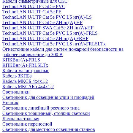
Кабели симметричные для СКС
TechnoLAN U/UTP Cat 5e PVC
TechnoLAN U/UTP Cat 5e PE
TechnoLAN U/UTP Cat 5e PVC LS нг(A)-LS
TechnoLAN U/UTP Cat 5e ZH нг(A)-HF
TechnoLAN U/UTP SWA Cat 5e ZH нг(A)-HF
TechnoLAN U/UTP Cat 5e PVC LS нг(A)-FRLS
TechnoLAN U/UTP Cat 5e ZH нг(A)-FRHF
TechnoLAN U/UTP Cat 5e PVC LS нг(A)-FRLSLTx
Огнестойкие кабели для систем пожарной безопасности на
рабочее напряжение до 300 В
КПКВнг(A)-FRLS
КПКВнг(A)-FRLSLTx
Кабели магистральные
Кабель ЗКПБз
Кабель МКСБ 4х4х1,2
Кабель МКСАБп 4х4х1,2
Светильники
Светильник для освещения улиц и площадей
Ночник
Светильник линейный реечного типа
Светильник торшерный, столбик световой
Лампа настольная
Светильник переносной
Светильник для местного освещения станков