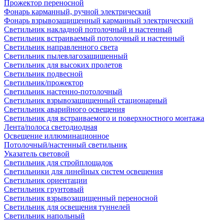
Прожектор переносной
Фонарь карманный, ручной электрический
Фонарь взрывозащищенный карманный электрический
Светильник накладной потолочный и настенный
Светильник встраиваемый потолочный и настенный
Светильник направленного света
Светильник пылевлагозащищенный
Светильник для высоких пролетов
Светильник подвесной
Светильник/прожектор
Светильник настенно-потолочный
Светильник взрывозащищенный стационарный
Светильник аварийного освещения
Светильник для встраиваемого и поверхностного монтажа
Лента/полоса светодиодная
Освещение иллюминационное
Потолочный/настенный светильник
Указатель световой
Светильник для стройплощадок
Светильники для линейных систем освещения
Светильник ориентации
Светильник грунтовый
Светильник взрывозащищенный переносной
Светильник для освещения туннелей
Светильник напольный