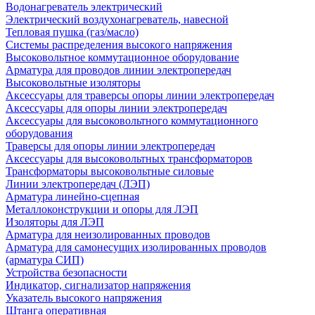
Водонагреватель электрический
Электрический воздухонагреватель, навесной
Тепловая пушка (газ/масло)
Системы распределения высокого напряжения
Высоковольтное коммутационное оборудование
Арматура для проводов линии электропередач
Высоковольтные изоляторы
Аксессуары для траверсы опоры линии электропередач
Аксессуары для опоры линии электропередач
Аксессуары для высоковольтного коммутационного
оборудования
Траверсы для опоры линии электропередач
Аксессуары для высоковольтных трансформаторов
Трансформаторы высоковольтные силовые
Линии электропередач (ЛЭП)
Арматура линейно-сцепная
Металлоконструкции и опоры для ЛЭП
Изоляторы для ЛЭП
Арматура для неизолированных проводов
Арматура для самонесущих изолированных проводов
(арматура СИП)
Устройства безопасности
Индикатор, сигнализатор напряжения
Указатель высокого напряжения
Штанга оперативная