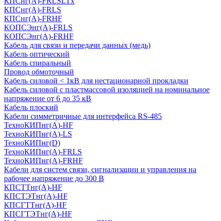
КПСнг(А)-FRLSLTx
КПСнг(А)-FRLS
КПСнг(А)-FRHF
КОПСЭнг(А)-FRLS
КОПСЭнг(А)-FRHF
Кабель для связи и передачи данных (медь)
Кабель оптический
Кабель спиральный
Провод обмоточный
Кабель силовой < 1кВ для нестационарной прокладки
Кабель силовой с пластмассовой изоляцией на номинальное
напряжение от 6 до 35 кВ
Кабель плоский
Кабели симметричные для интерфейса RS-485
ТеxноКИПнг(A)-HF
ТеxноКИПнг(A)-LS
ТеxноКИПнг(D)
ТехноКИПнг(A)-FRLS
ТехноКИПнг(A)-FRHF
Кабели для систем связи, сигнализации и управления на
рабочее напряжение до 300 В
КПСТТнг(A)-HF
КПСТЭТнг(A)-HF
КПСГТТнг(A)-HF
КПСГТЭТнг(A)-HF