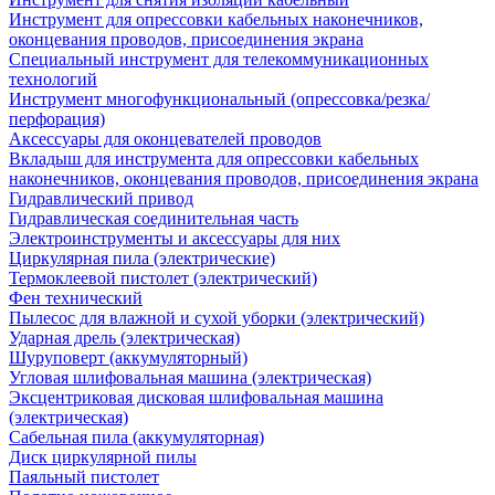
Инструмент для опрессовки кабельных наконечников,
оконцевания проводов, присоединения экрана
Специальный инструмент для телекоммуникационных
технологий
Инструмент многофункциональный (опрессовка/резка/
перфорация)
Аксессуары для оконцевателей проводов
Вкладыш для инструмента для опрессовки кабельных
наконечников, оконцевания проводов, присоединения экрана
Гидравлический привод
Гидравлическая соединительная часть
Электроинструменты и аксессуары для них
Циркулярная пила (электрические)
Термоклеевой пистолет (электрический)
Фен технический
Пылесос для влажной и сухой уборки (электрический)
Ударная дрель (электрическая)
Шуруповерт (аккумуляторный)
Угловая шлифовальная машина (электрическая)
Эксцентриковая дисковая шлифовальная машина
(электрическая)
Сабельная пила (аккумуляторная)
Диск циркулярной пилы
Паяльный пистолет