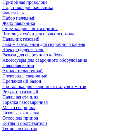
Припойная проволока
Подставка для паяльника
Флюс-гель
Набор паяльный
Жало паяльника
Оплетка для снятия припоя
Чистящая губка для паяльного жала
Паяльник газовый
Зажим заземления для сварочного кабеля
Электрододержатель
Разъем для сварочного кабеля
Аксессуары для сварочного оборудования
Паяльная ванна
Аппарат сварочный
Электроды сварочные
Пропановый балон
Проволока для сварочных полуавтоматов
Редуктор газовый
Паяльная станция
Горелка газосварочная
Маска сварщика
Газовая зажигалка
Отсос для припоя
Котлы и обогреватели
Тепловентилятор