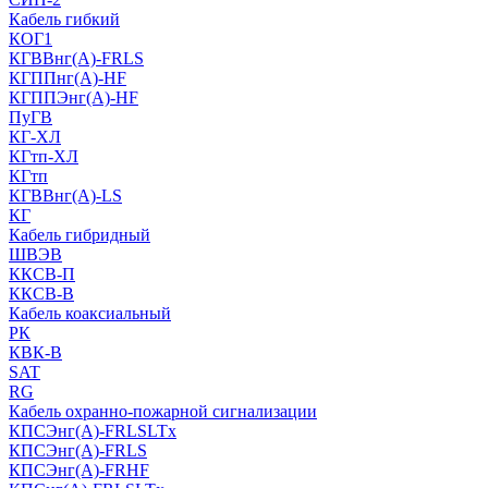
Кабель гибкий
КОГ1
КГВВнг(А)-FRLS
КГППнг(A)-HF
КГППЭнг(A)-HF
ПуГВ
КГ-ХЛ
КГтп-ХЛ
КГтп
КГВВнг(А)-LS
КГ
Кабель гибридный
ШВЭВ
ККСВ-П
ККСВ-В
Кабель коаксиальный
РК
КВК-В
SAT
RG
Кабель охранно-пожарной сигнализации
КПСЭнг(А)-FRLSLTx
КПСЭнг(А)-FRLS
КПСЭнг(А)-FRHF