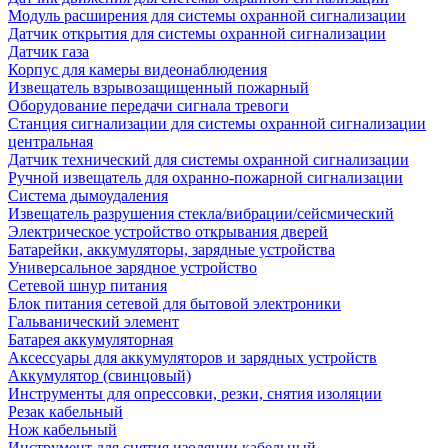
Модуль расширения для системы охранной сигнализации
Датчик открытия для системы охранной сигнализации
Датчик газа
Корпус для камеры видеонаблюдения
Извещатель взрывозащищенный пожарный
Оборудование передачи сигнала тревоги
Станция сигнализации для системы охранной сигнализации
центральная
Датчик технический для системы охранной сигнализации
Ручной извещатель для охранно-пожарной сигнализации
Система дымоудаления
Извещатель разрушения стекла/вибрации/сейсмический
Электрическое устройство открывания дверей
Батарейки, аккумуляторы, зарядные устройства
Универсальное зарядное устройство
Сетевой шнур питания
Блок питания сетевой для бытовой электроники
Гальванический элемент
Батарея аккумуляторная
Аксессуары для аккумуляторов и зарядных устройств
Аккумулятор (свинцовый)
Инструменты для опрессовки, резки, снятия изоляции
Резак кабельный
Нож кабельный
Инструмент для снятия изоляции кабельный