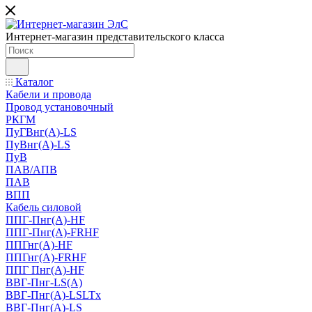
Интернет-магазин представительского класса
Каталог
Кабели и провода
Провод установочный
РКГМ
ПуГВнг(А)-LS
ПуВнг(А)-LS
ПуВ
ПАВ/АПВ
ПАВ
ВПП
Кабель силовой
ППГ-Пнг(А)-HF
ППГ-Пнг(А)-FRHF
ППГнг(А)-HF
ППГнг(А)-FRHF
ППГ Пнг(А)-HF
ВВГ-Пнг-LS(А)
ВВГ-Пнг(А)-LSLTx
ВВГ-Пнг(А)-LS