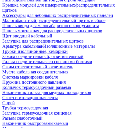
Крышка модулей для измерительных/распределительных
щитков
Аксессуары для небольших распределительных панелей
Малогабаритный распределительный щиток в сборе
Панель ввода для малогабаритного корпуса/щита
Панель монтажная для распределительных щитков
Щит вводный кабельный
Заглушка для распределительных щитков
Арматура кабельная/Изоляционные материалы
Трубки изоляционные, кембрики
Зажим соединительный, ответвительный
Гильза соединительная со срывными болтами
Сжим ответвительный, ответвитель
Муфта кабельная соединительная
Система маркировки кабеля
Пружина постоянного давления
Колпачок термоусадочный разъема
Наконечник-гильза для медных проводников
Скотч и изоляционная лента
Спрей
Трубка термоусадочная
Заглушка термоусадочная концевая
Разъем слаботочный
Наконечник быстроразмыкаемый