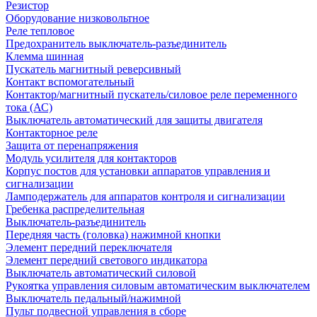
Резистор
Оборудование низковольтное
Реле тепловое
Предохранитель выключатель-разъединитель
Клемма шинная
Пускатель магнитный реверсивный
Контакт вспомогательный
Контактор/магнитный пускатель/силовое реле переменного
тока (АС)
Выключатель автоматический для защиты двигателя
Контакторное реле
Защита от перенапряжения
Модуль усилителя для контакторов
Корпус постов для установки аппаратов управления и
сигнализации
Ламподержатель для аппаратов контроля и сигнализации
Гребенка распределительная
Выключатель-разъединитель
Передняя часть (головка) нажимной кнопки
Элемент передний переключателя
Элемент передний светового индикатора
Выключатель автоматический силовой
Рукоятка управления силовым автоматическим выключателем
Выключатель педальный/нажимной
Пульт подвесной управления в сборе