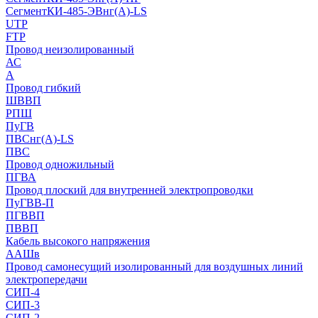
СегментКИ-485-ЭВнг(А)-LS
UTP
FTP
Провод неизолированный
АС
А
Провод гибкий
ШВВП
РПШ
ПуГВ
ПВСнг(А)-LS
ПВС
Провод одножильный
ПГВА
Провод плоский для внутренней электропроводки
ПуГВВ-П
ПГВВП
ПВВП
Кабель высокого напряжения
ААШв
Провод самонесущий изолированный для воздушных линий
электропередачи
СИП-4
СИП-3
СИП-2