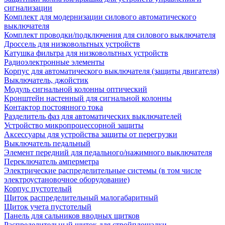
сигнализации
Комплект для модернизации силового автоматического
выключателя
Комплект проводки/подключения для силового выключателя
Дроссель для низковольтных устройств
Катушка фильтра для низковольтных устройств
Радиоэлектронные элементы
Корпус для автоматического выключателя (защиты двигателя)
Выключатель, джойстик
Модуль сигнальной колонны оптический
Кронштейн настенный для сигнальной колонны
Контактор постоянного тока
Разделитель фаз для автоматических выключателей
Устройство микропроцессорной защиты
Аксессуары для устройства защиты от перегрузки
Выключатель педальный
Элемент передний для педального/нажимного выключателя
Переключатель амперметра
Электрические распределительные системы (в том числе
электроустановочное оборудование)
Корпус пустотелый
Щиток распределительный малогабаритный
Щиток учета пустотелый
Панель для сальников вводных щитков
Распределительный щиток для стройплощадки