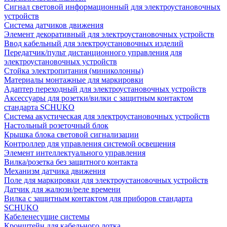
Сигнал световой информационный для электроустановочных
устройств
Система датчиков движения
Элемент декоративный для электроустановочных устройств
Ввод кабельный для электроустановочных изделий
Передатчик/пульт дистанционного управления для
электроустановочных устройств
Стойка электропитания (миниколонны)
Материалы монтажные для маркировки
Адаптер переходный для электроустановочных устройств
Аксессуары для розетки/вилки с защитным контактом
стандарта SCHUKO
Система акустическая для электроустановочных устройств
Настольный розеточный блок
Крышка блока световой сигнализации
Контроллер для управления системой освещения
Элемент интеллектуального управления
Вилка/розетка без защитного контакта
Механизм датчика движения
Поле для маркировки для электроустановочных устройств
Датчик для жалюзи/реле времени
Вилка с защитным контактом для приборов стандарта
SCHUKO
Кабеленесущие системы
Кронштейн для кабельного лотка