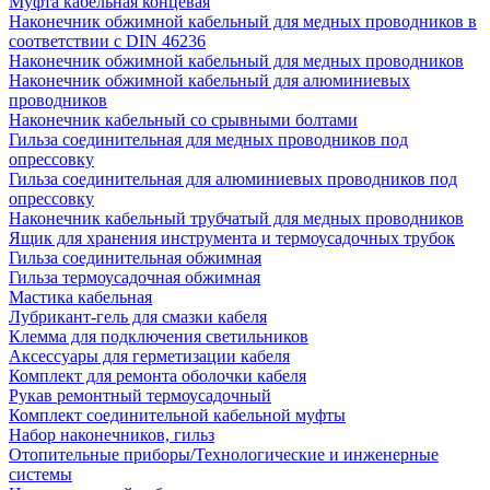
Муфта кабельная концевая
Наконечник обжимной кабельный для медных проводников в
соответствии с DIN 46236
Наконечник обжимной кабельный для медных проводников
Наконечник обжимной кабельный для алюминиевых
проводников
Наконечник кабельный со срывными болтами
Гильза соединительная для медных проводников под
опрессовку
Гильза соединительная для алюминиевых проводников под
опрессовку
Наконечник кабельный трубчатый для медных проводников
Ящик для хранения инструмента и термоусадочных трубок
Гильза соединительная обжимная
Гильза термоусадочная обжимная
Мастика кабельная
Лубрикант-гель для смазки кабеля
Клемма для подключения светильников
Аксессуары для герметизации кабеля
Комплект для ремонта оболочки кабеля
Рукав ремонтный термоусадочный
Комплект соединительной кабельной муфты
Набор наконечников, гильз
Отопительные приборы/Технологические и инженерные
системы