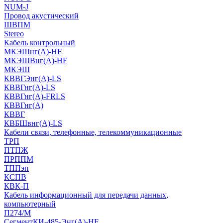
NUM-J
Провод акустический
ШВПМ
Stereo
Кабель контрольный
МКЭШнг(A)-HF
МКЭШВнг(А)-HF
МКЭШ
КВВГЭнг(А)-LS
КВВГнг(А)-LS
КВВГнг(А)-FRLS
КВВГнг(А)
КВВГ
КВБШвнг(А)-LS
Кабели связи, телефонные, телекоммуникационные
ТРП
ПТПЖ
ПРППМ
ТППэп
КСПВ
КВК-П
Кабель информационный для передачи данных,
компьютерный
П274/М
СегментКИ-485-Энг(А)-HF