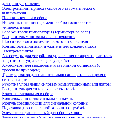
для цепи управления
Электромагнит привода силового автоматического
выключателя
Пост кнопочный в сборе
Источник питания переменного/постоянного тока
универсальный
Реле контроля температуры (термисторное реле)
Расцепитель минимального напряжения
Шасси силового автоматического выключателя
Контактор/магнитный пускатель для конденсаторов
Электромагниты
Аксессуары для устройства управления и защиты двигателя/
защитного и управляющего устройства
Аксессуары для выключателя аварийной остановки (с
тросовым приводом)
Трансформатор для питания лампы аппаратов контроля и
сигнализации
Рукоятка управления силовым коммутационным аппаратом
Расцепитель для силовых выключателей
Колонна сигнальная в сборе
Колпачок, линза для сигнальной лампы
Модуль соединяющий для сигнальной колонны
Подставка для сигнальной колонны с трубкой
Элемент соединительный для сборных шин
Защитный колпачок/крышка для устройств управления и