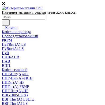
Интернет-магазин представительского класса
Каталог
Кабели и провода
Провод установочный
РКГМ
ПуГВнг(А)-LS
ПуВнг(А)-LS
ПуВ
ПАВ/АПВ
ПАВ
ВПП
Кабель силовой
ППГ-Пнг(А)-HF
ППГ-Пнг(А)-FRHF
ППГнг(А)-HF
ППГнг(А)-FRHF
ППГ Пнг(А)-HF
ВВГ-Пнг-LS(А)
ВВГ-Пнг(А)-LSLTx
ВВГ-Пнг(А)-LS