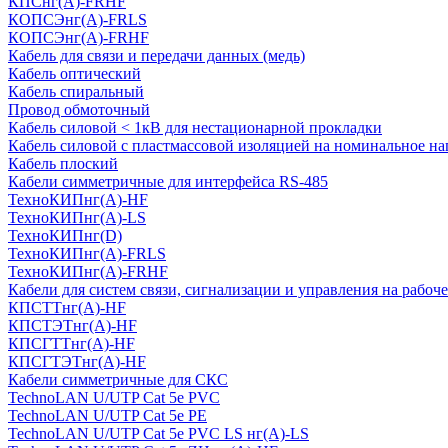
КПСнг(А)-FRHF
КОПСЭнг(А)-FRLS
КОПСЭнг(А)-FRHF
Кабель для связи и передачи данных (медь)
Кабель оптический
Кабель спиральный
Провод обмоточный
Кабель силовой < 1кВ для нестационарной прокладки
Кабель силовой с пластмассовой изоляцией на номинальное на
Кабель плоский
Кабели симметричные для интерфейса RS-485
ТеxноКИПнг(A)-HF
ТеxноКИПнг(A)-LS
ТеxноКИПнг(D)
ТехноКИПнг(A)-FRLS
ТехноКИПнг(A)-FRHF
Кабели для систем связи, сигнализации и управления на рабоч
КПСТТнг(A)-HF
КПСТЭТнг(A)-HF
КПСГТТнг(A)-HF
КПСГТЭТнг(A)-HF
Кабели симметричные для СКС
TechnoLAN U/UTP Cat 5e PVC
TechnoLAN U/UTP Cat 5e PE
TechnoLAN U/UTP Cat 5e PVC LS нг(A)-LS