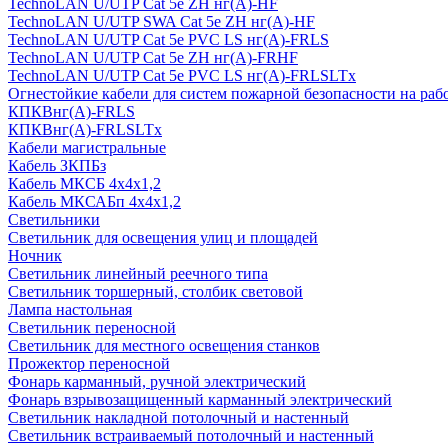
TechnoLAN U/UTP Cat 5e ZH нг(A)-HF
TechnoLAN U/UTP SWA Cat 5e ZH нг(A)-HF
TechnoLAN U/UTP Cat 5e PVC LS нг(A)-FRLS
TechnoLAN U/UTP Cat 5e ZH нг(A)-FRHF
TechnoLAN U/UTP Cat 5e PVC LS нг(A)-FRLSLTx
Огнестойкие кабели для систем пожарной безопасности на раб
КПКВнг(A)-FRLS
КПКВнг(A)-FRLSLTx
Кабели магистральные
Кабель ЗКПБз
Кабель МКСБ 4х4х1,2
Кабель МКСАБп 4х4х1,2
Светильники
Светильник для освещения улиц и площадей
Ночник
Светильник линейный реечного типа
Светильник торшерный, столбик световой
Лампа настольная
Светильник переносной
Светильник для местного освещения станков
Прожектор переносной
Фонарь карманный, ручной электрический
Фонарь взрывозащищенный карманный электрический
Светильник накладной потолочный и настенный
Светильник встраиваемый потолочный и настенный