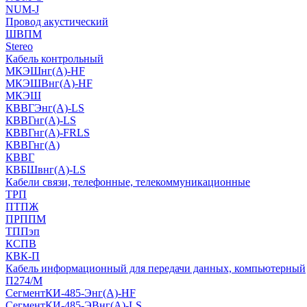
NUM-J
Провод акустический
ШВПМ
Stereo
Кабель контрольный
МКЭШнг(A)-HF
МКЭШВнг(А)-HF
МКЭШ
КВВГЭнг(А)-LS
КВВГнг(А)-LS
КВВГнг(А)-FRLS
КВВГнг(А)
КВВГ
КВБШвнг(А)-LS
Кабели связи, телефонные, телекоммуникационные
ТРП
ПТПЖ
ПРППМ
ТППэп
КСПВ
КВК-П
Кабель информационный для передачи данных, компьютерный
П274/М
СегментКИ-485-Энг(А)-HF
СегментКИ-485-ЭВнг(А)-LS