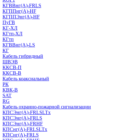
КГВВнг(А)-FRLS
КГППнг(A)-HF
КГППЭнг(A)-HF
ПуГВ
КГ-ХЛ
КГтп-ХЛ
КГтп
КГВВнг(А)-LS
КГ
Кабель гибридный
ШВЭВ
ККСВ-П
ККСВ-В
Кабель коаксиальный
РК
КВК-В
SAT
RG
Кабель охранно-пожарной сигнализации
КПСЭнг(А)-FRLSLTx
КПСЭнг(А)-FRLS
КПСЭнг(А)-FRHF
КПСнг(А)-FRLSLTx
КПСнг(А)-FRLS