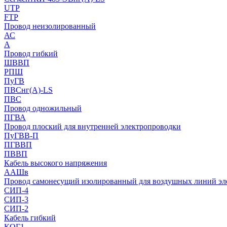
UTP
FTP
Провод неизолированный
АС
А
Провод гибкий
ШВВП
РПШ
ПуГВ
ПВСнг(А)-LS
ПВС
Провод одножильный
ПГВА
Провод плоский для внутренней электропроводки
ПуГВВ-П
ПГВВП
ПВВП
Кабель высокого напряжения
ААШв
Провод самонесущий изолированный для воздушных линий эл
СИП-4
СИП-3
СИП-2
Кабель гибкий
КОГ1