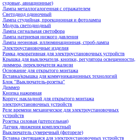
судовые, авиационные)
Лампа металлогалогенная с отражателем
Светодиод одиночный
Лампа студийная, проекционная и фотолампа
Модуль светодиодный
Лампа сигнальная светофора
Лампа натриевая низкого давления
Лампа неоновая, иллюминационная, строб-лампа
Электроустановочные изделия
Рамка декоративная для электроустановочных устройств
Крышка для выключателя, кнопки, регулятора освещенности,
диммера, переключателя жалюзи
Основание для открытого монтажа
Вставка/крышка для коммуникационных технологий
Блок "Выключатель-розетка"
Диммер
Кнопка нажимная
Корпус накладной для открытого монтажа
электроустановочных устройств
Реле времени механическое для электроустановочных
устройств
Розетка силовая (штепсельная)
Датчик движения комплектный
Выключатель сумеречный (фотореле)
Вставка светящаяся для электроустановочных устройств