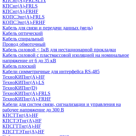
КПСнг(А)-FRLSLTx
КПСнг(А)-FRLS
КПСнг(А)-FRHF
КОПСЭнг(А)-FRLS
КОПСЭнг(А)-FRHF
Кабель для связи и передачи данных (медь)
Кабель оптический
Кабель спиральный
Провод обмоточный
Кабель силовой < 1кВ для нестационарной прокладки
Кабель силовой с пластмассовой изоляцией на номинальное
напряжение от 6 до 35 кВ
Кабель плоский
Кабели симметричные для интерфейса RS-485
ТеxноКИПнг(A)-HF
ТеxноКИПнг(A)-LS
ТеxноКИПнг(D)
ТехноКИПнг(A)-FRLS
ТехноКИПнг(A)-FRHF
Кабели для систем связи, сигнализации и управления на
рабочее напряжение до 300 В
КПСТТнг(A)-HF
КПСТЭТнг(A)-HF
КПСГТТнг(A)-HF
КПСГТЭТнг(A)-HF