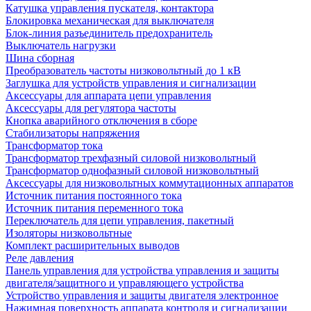
Катушка управления пускателя, контактора
Блокировка механическая для выключателя
Блок-линия разъединитель предохранитель
Выключатель нагрузки
Шина сборная
Преобразователь частоты низковольтный до 1 кВ
Заглушка для устройств управления и сигнализации
Аксессуары для аппарата цепи управления
Аксессуары для регулятора частоты
Кнопка аварийного отключения в сборе
Стабилизаторы напряжения
Трансформатор тока
Трансформатор трехфазный силовой низковольтный
Трансформатор однофазный силовой низковольтный
Аксессуары для низковольтных коммутационных аппаратов
Источник питания постоянного тока
Источник питания переменного тока
Переключатель для цепи управления, пакетный
Изоляторы низковольтные
Комплект расширительных выводов
Реле давления
Панель управления для устройства управления и защиты
двигателя/защитного и управляющего устройства
Устройство управления и защиты двигателя электронное
Нажимная поверхность аппарата контроля и сигнализации