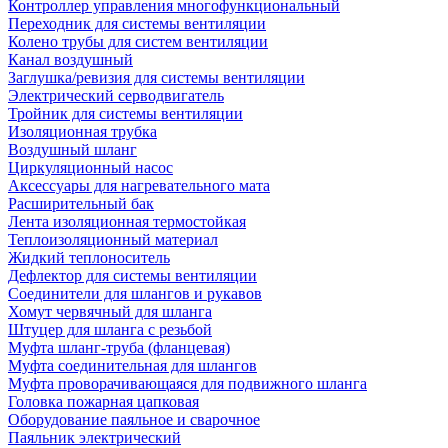
Контроллер управления многофункциональный
Переходник для системы вентиляции
Колено трубы для систем вентиляции
Канал воздушный
Заглушка/ревизия для системы вентиляции
Электрический серводвигатель
Тройник для системы вентиляции
Изоляционная трубка
Воздушный шланг
Циркуляционный насос
Аксессуары для нагревательного мата
Расширительный бак
Лента изоляционная термостойкая
Теплоизоляционный материал
Жидкий теплоноситель
Дефлектор для системы вентиляции
Соединители для шлангов и рукавов
Хомут червячный для шланга
Штуцер для шланга с резьбой
Муфта шланг-труба (фланцевая)
Муфта соединительная для шлангов
Муфта проворачивающаяся для подвижного шланга
Головка пожарная цапковая
Оборудование паяльное и сварочное
Паяльник электрический