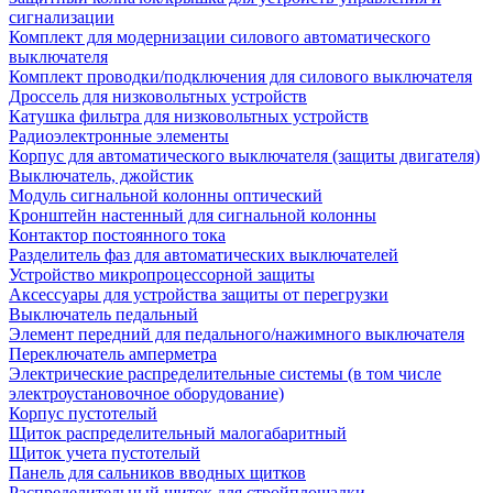
сигнализации
Комплект для модернизации силового автоматического
выключателя
Комплект проводки/подключения для силового выключателя
Дроссель для низковольтных устройств
Катушка фильтра для низковольтных устройств
Радиоэлектронные элементы
Корпус для автоматического выключателя (защиты двигателя)
Выключатель, джойстик
Модуль сигнальной колонны оптический
Кронштейн настенный для сигнальной колонны
Контактор постоянного тока
Разделитель фаз для автоматических выключателей
Устройство микропроцессорной защиты
Аксессуары для устройства защиты от перегрузки
Выключатель педальный
Элемент передний для педального/нажимного выключателя
Переключатель амперметра
Электрические распределительные системы (в том числе
электроустановочное оборудование)
Корпус пустотелый
Щиток распределительный малогабаритный
Щиток учета пустотелый
Панель для сальников вводных щитков
Распределительный щиток для стройплощадки