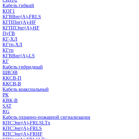
Кабель гибкий
КОГ1
КГВВнг(А)-FRLS
КГППнг(A)-HF
КГППЭнг(A)-HF
ПуГВ
КГ-ХЛ
КГтп-ХЛ
КГтп
КГВВнг(А)-LS
КГ
Кабель гибридный
ШВЭВ
ККСВ-П
ККСВ-В
Кабель коаксиальный
РК
КВК-В
SAT
RG
Кабель охранно-пожарной сигнализации
КПСЭнг(А)-FRLSLTx
КПСЭнг(А)-FRLS
КПСЭнг(А)-FRHF