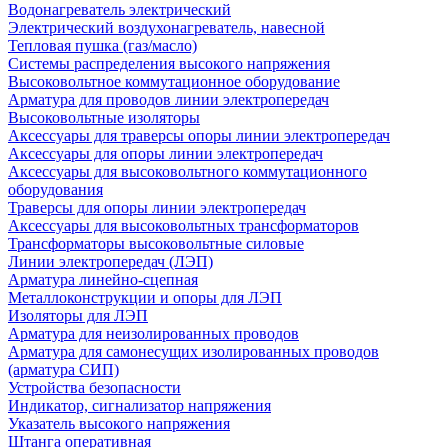
Водонагреватель электрический
Электрический воздухонагреватель, навесной
Тепловая пушка (газ/масло)
Системы распределения высокого напряжения
Высоковольтное коммутационное оборудование
Арматура для проводов линии электропередач
Высоковольтные изоляторы
Аксессуары для траверсы опоры линии электропередач
Аксессуары для опоры линии электропередач
Аксессуары для высоковольтного коммутационного
оборудования
Траверсы для опоры линии электропередач
Аксессуары для высоковольтных трансформаторов
Трансформаторы высоковольтные силовые
Линии электропередач (ЛЭП)
Арматура линейно-сцепная
Металлоконструкции и опоры для ЛЭП
Изоляторы для ЛЭП
Арматура для неизолированных проводов
Арматура для самонесущих изолированных проводов
(арматура СИП)
Устройства безопасности
Индикатор, сигнализатор напряжения
Указатель высокого напряжения
Штанга оперативная