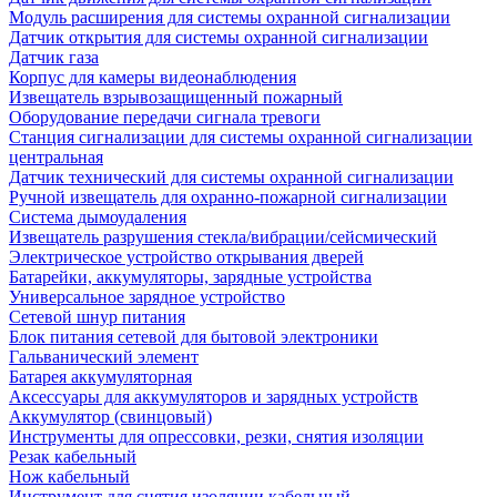
Модуль расширения для системы охранной сигнализации
Датчик открытия для системы охранной сигнализации
Датчик газа
Корпус для камеры видеонаблюдения
Извещатель взрывозащищенный пожарный
Оборудование передачи сигнала тревоги
Станция сигнализации для системы охранной сигнализации
центральная
Датчик технический для системы охранной сигнализации
Ручной извещатель для охранно-пожарной сигнализации
Система дымоудаления
Извещатель разрушения стекла/вибрации/сейсмический
Электрическое устройство открывания дверей
Батарейки, аккумуляторы, зарядные устройства
Универсальное зарядное устройство
Сетевой шнур питания
Блок питания сетевой для бытовой электроники
Гальванический элемент
Батарея аккумуляторная
Аксессуары для аккумуляторов и зарядных устройств
Аккумулятор (свинцовый)
Инструменты для опрессовки, резки, снятия изоляции
Резак кабельный
Нож кабельный
Инструмент для снятия изоляции кабельный