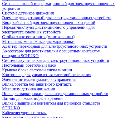
Сигнал световой информационный для электроустановочных
устройств
Система датчиков движения
Элемент декоративный для электроустановочных устройств
Ввод кабельный для электроустановочных изделий
Передатчик/пульт дистанционного управления для
электроустановочных устройств
Стойка электропитания (миниколонны)
Материалы монтажные для маркировки
Адаптер переходный для электроустановочных устройств
Аксессуары для розетки/вилки с защитным контактом
стандарта SCHUKO
Система акустическая для электроустановочных устройств
Настольный розеточный блок
Крышка блока световой сигнализации
Контроллер для управления системой освещения
Элемент интеллектуального управления
Вилка/розетка без защитного контакта
Механизм датчика движения
Поле для маркировки для электроустановочных устройств
Датчик для жалюзи/реле времени
Вилка с защитным контактом для приборов стандарта
SCHUKO
Кабеленесущие системы
Кронштейн для кабельного лотка