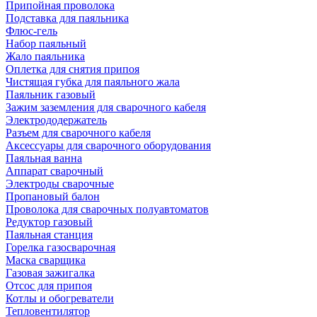
Припойная проволока
Подставка для паяльника
Флюс-гель
Набор паяльный
Жало паяльника
Оплетка для снятия припоя
Чистящая губка для паяльного жала
Паяльник газовый
Зажим заземления для сварочного кабеля
Электрододержатель
Разъем для сварочного кабеля
Аксессуары для сварочного оборудования
Паяльная ванна
Аппарат сварочный
Электроды сварочные
Пропановый балон
Проволока для сварочных полуавтоматов
Редуктор газовый
Паяльная станция
Горелка газосварочная
Маска сварщика
Газовая зажигалка
Отсос для припоя
Котлы и обогреватели
Тепловентилятор