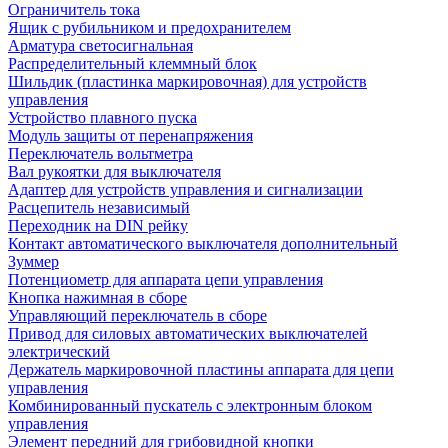
Ограничитель тока
Ящик с рубильником и предохранителем
Арматура светосигнальная
Распределительный клеммный блок
Шильдик (пластинка маркировочная) для устройств
управления
Устройство плавного пуска
Модуль защиты от перенапряжения
Переключатель вольтметра
Вал рукоятки для выключателя
Адаптер для устройств управления и сигнализации
Расцепитель независимый
Переходник на DIN рейку
Контакт автоматического выключателя дополнительный
Зуммер
Потенциометр для аппарата цепи управления
Кнопка нажимная в сборе
Управляющий переключатель в сборе
Привод для силовых автоматических выключателей
электрический
Держатель маркировочной пластины аппарата для цепи
управления
Комбинированный пускатель с электронным блоком
управления
Элемент передний для грибовидной кнопки