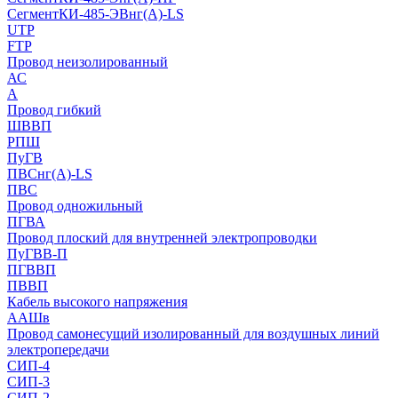
СегментКИ-485-ЭВнг(А)-LS
UTP
FTP
Провод неизолированный
АС
А
Провод гибкий
ШВВП
РПШ
ПуГВ
ПВСнг(А)-LS
ПВС
Провод одножильный
ПГВА
Провод плоский для внутренней электропроводки
ПуГВВ-П
ПГВВП
ПВВП
Кабель высокого напряжения
ААШв
Провод самонесущий изолированный для воздушных линий
электропередачи
СИП-4
СИП-3
СИП-2