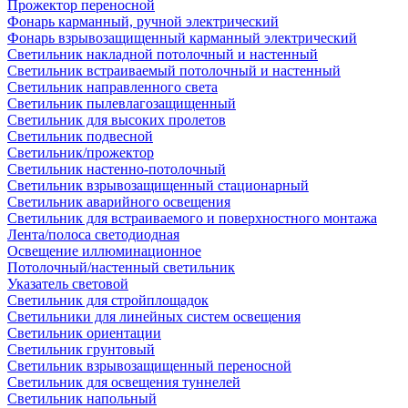
Прожектор переносной
Фонарь карманный, ручной электрический
Фонарь взрывозащищенный карманный электрический
Светильник накладной потолочный и настенный
Светильник встраиваемый потолочный и настенный
Светильник направленного света
Светильник пылевлагозащищенный
Светильник для высоких пролетов
Светильник подвесной
Светильник/прожектор
Светильник настенно-потолочный
Светильник взрывозащищенный стационарный
Светильник аварийного освещения
Светильник для встраиваемого и поверхностного монтажа
Лента/полоса светодиодная
Освещение иллюминационное
Потолочный/настенный светильник
Указатель световой
Светильник для стройплощадок
Светильники для линейных систем освещения
Светильник ориентации
Светильник грунтовый
Светильник взрывозащищенный переносной
Светильник для освещения туннелей
Светильник напольный