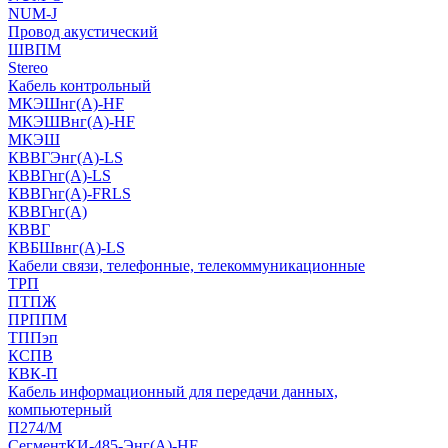
NUM-J
Провод акустический
ШВПМ
Stereo
Кабель контрольный
МКЭШнг(A)-HF
МКЭШВнг(А)-HF
МКЭШ
КВВГЭнг(А)-LS
КВВГнг(А)-LS
КВВГнг(А)-FRLS
КВВГнг(А)
КВВГ
КВБШвнг(А)-LS
Кабели связи, телефонные, телекоммуникационные
ТРП
ПТПЖ
ПРППМ
ТППэп
КСПВ
КВК-П
Кабель информационный для передачи данных,
компьютерный
П274/М
СегментКИ-485-Энг(А)-HF