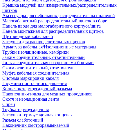
Крышка модулей для измерительных/распределительных
щитков
Аксессуары для небольших распределительных панелей
Малогабаритный распределительный щиток в сборе
Панель ввода для малогабаритного корпуса/щита
Панель монтажная для распределительных щитков
Щит вводный кабельный
Заглушка для распределительных щитков
Арматура кабельная/Изоляционные материалы
Трубки изоляционные, кембрики
Зажим соединительный, ответвительный
Гильза соединительная со срывными болтами
Сжим ответвительный, ответвитель
Муфта кабельная соединительная
Система маркировки кабеля
Пружина постоянного давления
Колпачок термоусадочный разъема
Наконечник-гильза для медных проводников
Скотч и изоляционная лента
Спрей
Трубка термоусадочная
Заглушка термоусадочная концевая
Разъем слаботочный
Наконечник быстроразмыкаемый