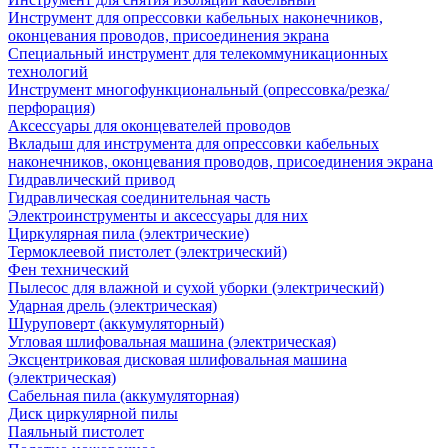
Инструмент для опрессовки кабельных наконечников,
оконцевания проводов, присоединения экрана
Специальный инструмент для телекоммуникационных
технологий
Инструмент многофункциональный (опрессовка/резка/
перфорация)
Аксессуары для оконцевателей проводов
Вкладыш для инструмента для опрессовки кабельных
наконечников, оконцевания проводов, присоединения экрана
Гидравлический привод
Гидравлическая соединительная часть
Электроинструменты и аксессуары для них
Циркулярная пила (электрические)
Термоклеевой пистолет (электрический)
Фен технический
Пылесос для влажной и сухой уборки (электрический)
Ударная дрель (электрическая)
Шуруповерт (аккумуляторный)
Угловая шлифовальная машина (электрическая)
Эксцентриковая дисковая шлифовальная машина
(электрическая)
Сабельная пила (аккумуляторная)
Диск циркулярной пилы
Паяльный пистолет