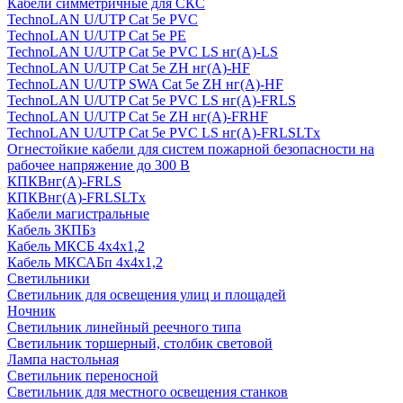
Кабели симметричные для СКС
TechnoLAN U/UTP Cat 5e PVC
TechnoLAN U/UTP Cat 5e PE
TechnoLAN U/UTP Cat 5e PVC LS нг(A)-LS
TechnoLAN U/UTP Cat 5e ZH нг(A)-HF
TechnoLAN U/UTP SWA Cat 5e ZH нг(A)-HF
TechnoLAN U/UTP Cat 5e PVC LS нг(A)-FRLS
TechnoLAN U/UTP Cat 5e ZH нг(A)-FRHF
TechnoLAN U/UTP Cat 5e PVC LS нг(A)-FRLSLTx
Огнестойкие кабели для систем пожарной безопасности на
рабочее напряжение до 300 В
КПКВнг(A)-FRLS
КПКВнг(A)-FRLSLTx
Кабели магистральные
Кабель ЗКПБз
Кабель МКСБ 4х4х1,2
Кабель МКСАБп 4х4х1,2
Светильники
Светильник для освещения улиц и площадей
Ночник
Светильник линейный реечного типа
Светильник торшерный, столбик световой
Лампа настольная
Светильник переносной
Светильник для местного освещения станков