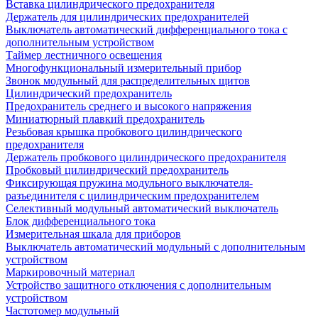
Вставка цилиндрического предохранителя
Держатель для цилиндрических предохранителей
Выключатель автоматический дифференциального тока с
дополнительным устройством
Таймер лестничного освещения
Многофункциональный измерительный прибор
Звонок модульный для распределительных щитов
Цилиндрический предохранитель
Предохранитель среднего и высокого напряжения
Миниатюрный плавкий предохранитель
Резьбовая крышка пробкового цилиндрического
предохранителя
Держатель пробкового цилиндрического предохранителя
Пробковый цилиндрический предохранитель
Фиксирующая пружина модульного выключателя-
разъединителя с цилиндрическим предохранителем
Селективный модульный автоматический выключатель
Блок дифференциального тока
Измерительная шкала для приборов
Выключатель автоматический модульный с дополнительным
устройством
Маркировочный материал
Устройство защитного отключения с дополнительным
устройством
Частотомер модульный