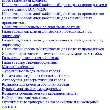
Муфта кабельная концевая
Наконечник обжимной кабельный для медных проводников в
соответствии с DIN 46236
Наконечник обжимной кабельный для медных проводников
Наконечник обжимной кабельный для алюминиевых
проводников
Наконечник кабельный со срывными болтами
Гильза соединительная для медных проводников под
опрессовку
Гильза соединительная для алюминиевых проводников под
опрессовку
Наконечник кабельный трубчатый для медных проводников
Ящик для хранения инструмента и термоусадочных трубок
Гильза соединительная обжимная
Гильза термоусадочная обжимная
Мастика кабельная
Лубрикант-гель для смазки кабеля
Клемма для подключения светильников
Аксессуары для герметизации кабеля
Комплект для ремонта оболочки кабеля
Рукав ремонтный термоусадочный
Комплект соединительной кабельной муфты
Набор наконечников, гильз
Отопительные приборы/Технологические и инженерные
системы