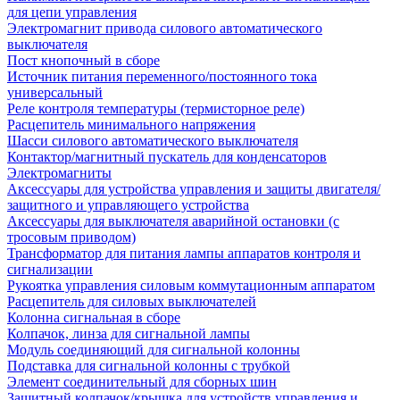
для цепи управления
Электромагнит привода силового автоматического
выключателя
Пост кнопочный в сборе
Источник питания переменного/постоянного тока
универсальный
Реле контроля температуры (термисторное реле)
Расцепитель минимального напряжения
Шасси силового автоматического выключателя
Контактор/магнитный пускатель для конденсаторов
Электромагниты
Аксессуары для устройства управления и защиты двигателя/
защитного и управляющего устройства
Аксессуары для выключателя аварийной остановки (с
тросовым приводом)
Трансформатор для питания лампы аппаратов контроля и
сигнализации
Рукоятка управления силовым коммутационным аппаратом
Расцепитель для силовых выключателей
Колонна сигнальная в сборе
Колпачок, линза для сигнальной лампы
Модуль соединяющий для сигнальной колонны
Подставка для сигнальной колонны с трубкой
Элемент соединительный для сборных шин
Защитный колпачок/крышка для устройств управления и