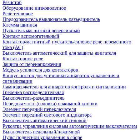
Резистор
Оборудование низковольтное
Реле тепловое
Предохранитель выключатель-разъединитель
Клемма шинная
Пускатель магнитный реверсивный
Контакт вспомогательный
Контактор/магнитный пускатель/силовое реле переменного
тока (АС)
Выключатель автоматический для защиты двигателя
Контакторное реле
Защита от перенапряжения
Модуль усилителя для контакторов
Корпус постов для установки аппаратов управления и
сигнализации
Ламподержатель для аппаратов контроля и сигнализации
Гребенка распределительная
Выключатель-разъединитель
Передняя часть (головка) нажимной кнопки
Элемент передний переключателя
Элемент передний светового индикатора
Выключатель автоматический силовой
Рукоятка управления силовым автоматическим выключателем
Выключатель педальный/нажимной
Пульт подвесной управления в сборе