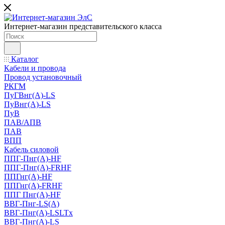
Интернет-магазин представительского класса
Каталог
Кабели и провода
Провод установочный
РКГМ
ПуГВнг(А)-LS
ПуВнг(А)-LS
ПуВ
ПАВ/АПВ
ПАВ
ВПП
Кабель силовой
ППГ-Пнг(А)-HF
ППГ-Пнг(А)-FRHF
ППГнг(А)-HF
ППГнг(А)-FRHF
ППГ Пнг(А)-HF
ВВГ-Пнг-LS(А)
ВВГ-Пнг(А)-LSLTx
ВВГ-Пнг(А)-LS