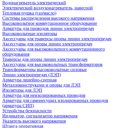
Водонагреватель электрический
Электрический воздухонагреватель, навесной
Тепловая пушка (газ/масло)
Системы распределения высокого напряжения
Высоковольтное коммутационное оборудование
Арматура для проводов линии электропередач
Высоковольтные изоляторы
Аксессуары для траверсы опоры линии электропередач
Аксессуары для опоры линии электропередач
Аксессуары для высоковольтного коммутационного
оборудования
Траверсы для опоры линии электропередач
Аксессуары для высоковольтных трансформаторов
Трансформаторы высоковольтные силовые
Линии электропередач (ЛЭП)
Арматура линейно-сцепная
Металлоконструкции и опоры для ЛЭП
Изоляторы для ЛЭП
Арматура для неизолированных проводов
Арматура для самонесущих изолированных проводов
(арматура СИП)
Устройства безопасности
Индикатор, сигнализатор напряжения
Указатель высокого напряжения
Штанга оперативная