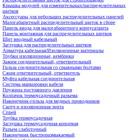
Крышка модулей для измерительных/распределительных
щитков
Аксессуары для небольших распределительных панелей
Малогабаритный распределительный щиток в сборе
Панель ввода для малогабаритного корпуса/щита
Панель монтажная для распределительных щитков
Щит вводный кабельный
Заглушка для распределительных щитков
Арматура кабельная/Изоляционные материалы
Трубки изоляционные, кембрики
Зажим соединительный, ответвительный
Гильза соединительная со срывными болтами
Сжим ответвительный, ответвитель
Муфта кабельная соединительная
Система маркировки кабеля
Пружина постоянного давления
Колпачок термоусадочный разъема
Наконечник-гильза для медных проводников
Скотч и изоляционная лента
Спрей
Трубка термоусадочная
Заглушка термоусадочная концевая
Разъем слаботочный
Наконечник быстроразмыкаемый