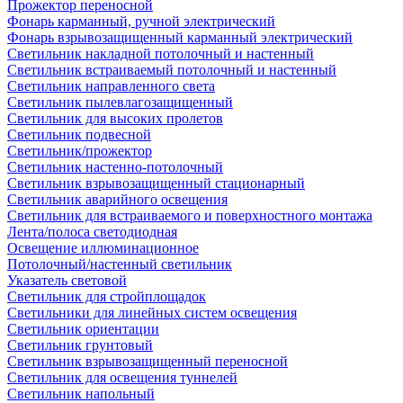
Прожектор переносной
Фонарь карманный, ручной электрический
Фонарь взрывозащищенный карманный электрический
Светильник накладной потолочный и настенный
Светильник встраиваемый потолочный и настенный
Светильник направленного света
Светильник пылевлагозащищенный
Светильник для высоких пролетов
Светильник подвесной
Светильник/прожектор
Светильник настенно-потолочный
Светильник взрывозащищенный стационарный
Светильник аварийного освещения
Светильник для встраиваемого и поверхностного монтажа
Лента/полоса светодиодная
Освещение иллюминационное
Потолочный/настенный светильник
Указатель световой
Светильник для стройплощадок
Светильники для линейных систем освещения
Светильник ориентации
Светильник грунтовый
Светильник взрывозащищенный переносной
Светильник для освещения туннелей
Светильник напольный