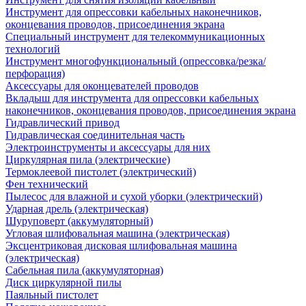
Инструмент для опрессовки кабельных наконечников,
оконцевания проводов, присоединения экрана
Специальный инструмент для телекоммуникационных
технологий
Инструмент многофункциональный (опрессовка/резка/
перфорация)
Аксессуары для оконцевателей проводов
Вкладыш для инструмента для опрессовки кабельных
наконечников, оконцевания проводов, присоединения экрана
Гидравлический привод
Гидравлическая соединительная часть
Электроинструменты и аксессуары для них
Циркулярная пила (электрические)
Термоклеевой пистолет (электрический)
Фен технический
Пылесос для влажной и сухой уборки (электрический)
Ударная дрель (электрическая)
Шуруповерт (аккумуляторный)
Угловая шлифовальная машина (электрическая)
Эксцентриковая дисковая шлифовальная машина
(электрическая)
Сабельная пила (аккумуляторная)
Диск циркулярной пилы
Паяльный пистолет