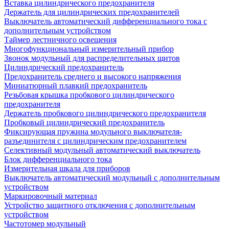
Вставка цилиндрического предохранителя
Держатель для цилиндрических предохранителей
Выключатель автоматический дифференциального тока с
дополнительным устройством
Таймер лестничного освещения
Многофункциональный измерительный прибор
Звонок модульный для распределительных щитов
Цилиндрический предохранитель
Предохранитель среднего и высокого напряжения
Миниатюрный плавкий предохранитель
Резьбовая крышка пробкового цилиндрического
предохранителя
Держатель пробкового цилиндрического предохранителя
Пробковый цилиндрический предохранитель
Фиксирующая пружина модульного выключателя-
разъединителя с цилиндрическим предохранителем
Селективный модульный автоматический выключатель
Блок дифференциального тока
Измерительная шкала для приборов
Выключатель автоматический модульный с дополнительным
устройством
Маркировочный материал
Устройство защитного отключения с дополнительным
устройством
Частотомер модульный