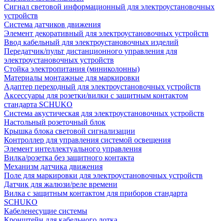
Сигнал световой информационный для электроустановочных
устройств
Система датчиков движения
Элемент декоративный для электроустановочных устройств
Ввод кабельный для электроустановочных изделий
Передатчик/пульт дистанционного управления для
электроустановочных устройств
Стойка электропитания (миниколонны)
Материалы монтажные для маркировки
Адаптер переходный для электроустановочных устройств
Аксессуары для розетки/вилки с защитным контактом
стандарта SCHUKO
Система акустическая для электроустановочных устройств
Настольный розеточный блок
Крышка блока световой сигнализации
Контроллер для управления системой освещения
Элемент интеллектуального управления
Вилка/розетка без защитного контакта
Механизм датчика движения
Поле для маркировки для электроустановочных устройств
Датчик для жалюзи/реле времени
Вилка с защитным контактом для приборов стандарта
SCHUKO
Кабеленесущие системы
Кронштейн для кабельного лотка