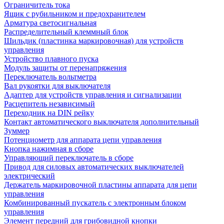
Ограничитель тока
Ящик с рубильником и предохранителем
Арматура светосигнальная
Распределительный клеммный блок
Шильдик (пластинка маркировочная) для устройств
управления
Устройство плавного пуска
Модуль защиты от перенапряжения
Переключатель вольтметра
Вал рукоятки для выключателя
Адаптер для устройств управления и сигнализации
Расцепитель независимый
Переходник на DIN рейку
Контакт автоматического выключателя дополнительный
Зуммер
Потенциометр для аппарата цепи управления
Кнопка нажимная в сборе
Управляющий переключатель в сборе
Привод для силовых автоматических выключателей
электрический
Держатель маркировочной пластины аппарата для цепи
управления
Комбинированный пускатель с электронным блоком
управления
Элемент передний для грибовидной кнопки