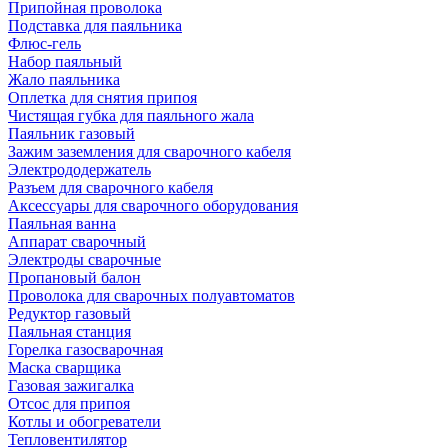
Припойная проволока
Подставка для паяльника
Флюс-гель
Набор паяльный
Жало паяльника
Оплетка для снятия припоя
Чистящая губка для паяльного жала
Паяльник газовый
Зажим заземления для сварочного кабеля
Электрододержатель
Разъем для сварочного кабеля
Аксессуары для сварочного оборудования
Паяльная ванна
Аппарат сварочный
Электроды сварочные
Пропановый балон
Проволока для сварочных полуавтоматов
Редуктор газовый
Паяльная станция
Горелка газосварочная
Маска сварщика
Газовая зажигалка
Отсос для припоя
Котлы и обогреватели
Тепловентилятор