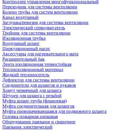
Контроллер управления многофункциональный
Переходник для системы вентиляции
Колено трубы для систем вентиляции
Канал воздушный
Заглушка/ревизия для системы вентиляции
Электрический серводвигатель
Тройник для системы вентиляции
Изоляционная трубка
Воздушный шланг
Циркуляционный насос
Аксессуары для нагревательного мата
Расширительный бак
Лента изоляционная термостойкая
Теплоизоляционный материал
Жидкий теплоноситель
Дефлектор для системы вентиляции
Соединители для шлангов и рукавов
Хомут червячный для шланга
Штуцер для шланга с резьбой
Муфта шланг-труба (фланцевая)
Муфта соединительная для шлангов
Муфта проворачивающаяся для подвижного шланга
Головка пожарная цапковая
Оборудование паяльное и сварочное
Паяльник электрический