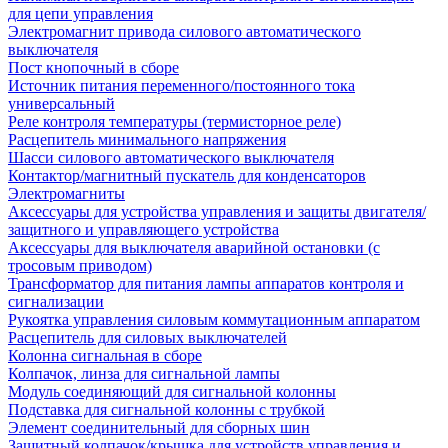
для цепи управления
Электромагнит привода силового автоматического
выключателя
Пост кнопочный в сборе
Источник питания переменного/постоянного тока
универсальный
Реле контроля температуры (термисторное реле)
Расцепитель минимального напряжения
Шасси силового автоматического выключателя
Контактор/магнитный пускатель для конденсаторов
Электромагниты
Аксессуары для устройства управления и защиты двигателя/
защитного и управляющего устройства
Аксессуары для выключателя аварийной остановки (с
тросовым приводом)
Трансформатор для питания лампы аппаратов контроля и
сигнализации
Рукоятка управления силовым коммутационным аппаратом
Расцепитель для силовых выключателей
Колонна сигнальная в сборе
Колпачок, линза для сигнальной лампы
Модуль соединяющий для сигнальной колонны
Подставка для сигнальной колонны с трубкой
Элемент соединительный для сборных шин
Защитный колпачок/крышка для устройств управления и