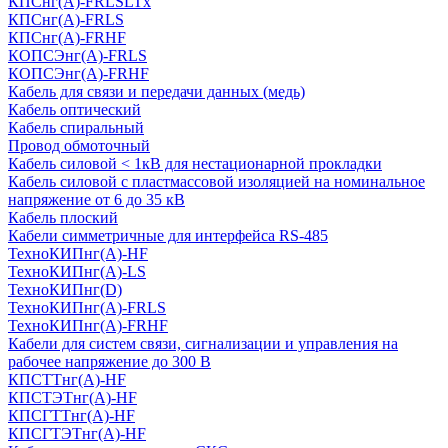
КПСнг(А)-FRLSLTx
КПСнг(А)-FRLS
КПСнг(А)-FRHF
КОПСЭнг(А)-FRLS
КОПСЭнг(А)-FRHF
Кабель для связи и передачи данных (медь)
Кабель оптический
Кабель спиральный
Провод обмоточный
Кабель силовой < 1кВ для нестационарной прокладки
Кабель силовой с пластмассовой изоляцией на номинальное
напряжение от 6 до 35 кВ
Кабель плоский
Кабели симметричные для интерфейса RS-485
ТеxноКИПнг(A)-HF
ТеxноКИПнг(A)-LS
ТеxноКИПнг(D)
ТехноКИПнг(A)-FRLS
ТехноКИПнг(A)-FRHF
Кабели для систем связи, сигнализации и управления на
рабочее напряжение до 300 В
КПСТТнг(A)-HF
КПСТЭТнг(A)-HF
КПСГТТнг(A)-HF
КПСГТЭТнг(A)-HF