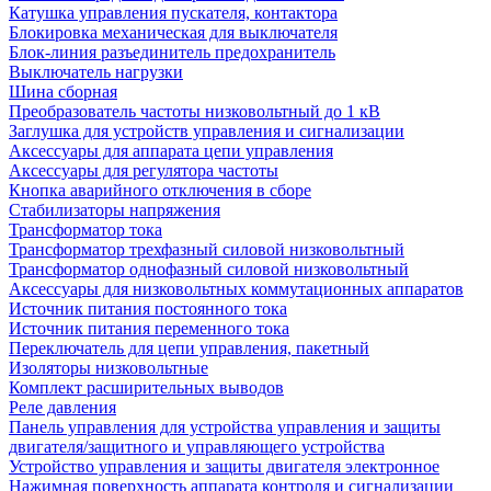
Катушка управления пускателя, контактора
Блокировка механическая для выключателя
Блок-линия разъединитель предохранитель
Выключатель нагрузки
Шина сборная
Преобразователь частоты низковольтный до 1 кВ
Заглушка для устройств управления и сигнализации
Аксессуары для аппарата цепи управления
Аксессуары для регулятора частоты
Кнопка аварийного отключения в сборе
Стабилизаторы напряжения
Трансформатор тока
Трансформатор трехфазный силовой низковольтный
Трансформатор однофазный силовой низковольтный
Аксессуары для низковольтных коммутационных аппаратов
Источник питания постоянного тока
Источник питания переменного тока
Переключатель для цепи управления, пакетный
Изоляторы низковольтные
Комплект расширительных выводов
Реле давления
Панель управления для устройства управления и защиты
двигателя/защитного и управляющего устройства
Устройство управления и защиты двигателя электронное
Нажимная поверхность аппарата контроля и сигнализации