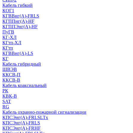
Кабель гибкий
КОГ1
КГВВнг(А)-FRLS
КГППнг(A)-HF
КГППЭнг(A)-HF
ПуГВ
КГ-ХЛ
КГтп-ХЛ
КГтп
КГВВнг(А)-LS
КГ
Кабель гибридный
ШВЭВ
ККСВ-П
ККСВ-В
Кабель коаксиальный
РК
КВК-В
SAT
RG
Кабель охранно-пожарной сигнализации
КПСЭнг(А)-FRLSLTx
КПСЭнг(А)-FRLS
КПСЭнг(А)-FRHF