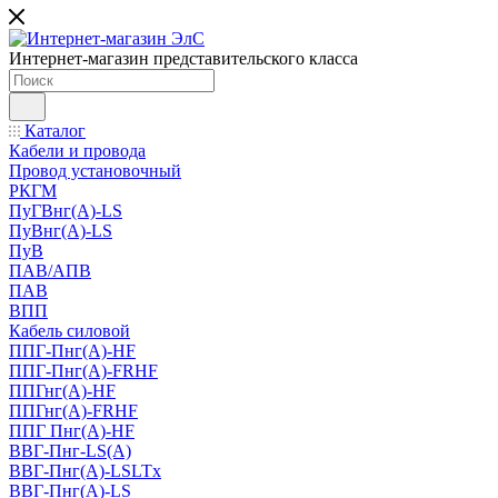
Интернет-магазин представительского класса
Каталог
Кабели и провода
Провод установочный
РКГМ
ПуГВнг(А)-LS
ПуВнг(А)-LS
ПуВ
ПАВ/АПВ
ПАВ
ВПП
Кабель силовой
ППГ-Пнг(А)-HF
ППГ-Пнг(А)-FRHF
ППГнг(А)-HF
ППГнг(А)-FRHF
ППГ Пнг(А)-HF
ВВГ-Пнг-LS(А)
ВВГ-Пнг(А)-LSLTx
ВВГ-Пнг(А)-LS