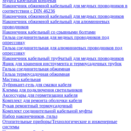
Муфта кабельная концевая
Наконечник обжимной кабельный для медных проводников в
соответствии с DIN 46236
Наконечник обжимной кабельный для медных проводников
Наконечник обжимной кабельный для алюминиевых
проводников
Наконечник кабельный со срывными болтами
Гильза соединительная для медных проводников под
опрессовку
Гильза соединительная для алюминиевых проводников под
опрессовку
Наконечник кабельный трубчатый для медных проводников
Ящик для хранения инструмента и термоусадочных трубок
Гильза соединительная обжимная
Гильза термоусадочная обжимная
Мастика кабельная
Лубрикант-гель для смазки кабеля
Клемма для подключения светильников
Аксессуары для герметизации кабеля
Комплект для ремонта оболочки кабеля
Рукав ремонтный термоусадочный
Комплект соединительной кабельной муфты
Набор наконечников, гильз
Отопительные приборы/Технологические и инженерные
системы