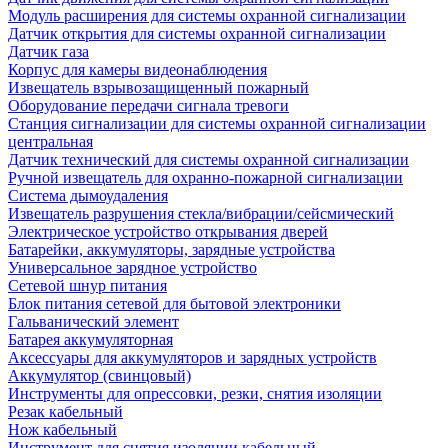
Модуль расширения для системы охранной сигнализации
Датчик открытия для системы охранной сигнализации
Датчик газа
Корпус для камеры видеонаблюдения
Извещатель взрывозащищенный пожарный
Оборудование передачи сигнала тревоги
Станция сигнализации для системы охранной сигнализации
центральная
Датчик технический для системы охранной сигнализации
Ручной извещатель для охранно-пожарной сигнализации
Система дымоудаления
Извещатель разрушения стекла/вибрации/сейсмический
Электрическое устройство открывания дверей
Батарейки, аккумуляторы, зарядные устройства
Универсальное зарядное устройство
Сетевой шнур питания
Блок питания сетевой для бытовой электроники
Гальванический элемент
Батарея аккумуляторная
Аксессуары для аккумуляторов и зарядных устройств
Аккумулятор (свинцовый)
Инструменты для опрессовки, резки, снятия изоляции
Резак кабельный
Нож кабельный
Инструмент для снятия изоляции кабельный