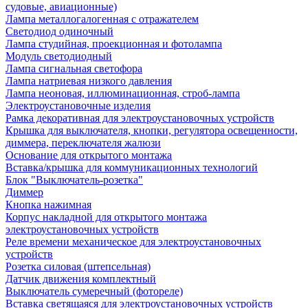
судовые, авиационные)
Лампа металлогалогенная с отражателем
Светодиод одиночный
Лампа студийная, проекционная и фотолампа
Модуль светодиодный
Лампа сигнальная светофора
Лампа натриевая низкого давления
Лампа неоновая, иллюминационная, строб-лампа
Электроустановочные изделия
Рамка декоративная для электроустановочных устройств
Крышка для выключателя, кнопки, регулятора освещенности,
диммера, переключателя жалюзи
Основание для открытого монтажа
Вставка/крышка для коммуникационных технологий
Блок "Выключатель-розетка"
Диммер
Кнопка нажимная
Корпус накладной для открытого монтажа
электроустановочных устройств
Реле времени механическое для электроустановочных
устройств
Розетка силовая (штепсельная)
Датчик движения комплектный
Выключатель сумеречный (фотореле)
Вставка светящаяся для электроустановочных устройств