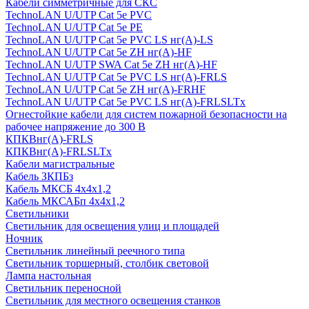
Кабели симметричные для СКС
TechnoLAN U/UTP Cat 5e PVC
TechnoLAN U/UTP Cat 5e PE
TechnoLAN U/UTP Cat 5e PVC LS нг(A)-LS
TechnoLAN U/UTP Cat 5e ZH нг(A)-HF
TechnoLAN U/UTP SWA Cat 5e ZH нг(A)-HF
TechnoLAN U/UTP Cat 5e PVC LS нг(A)-FRLS
TechnoLAN U/UTP Cat 5e ZH нг(A)-FRHF
TechnoLAN U/UTP Cat 5e PVC LS нг(A)-FRLSLTx
Огнестойкие кабели для систем пожарной безопасности на
рабочее напряжение до 300 В
КПКВнг(A)-FRLS
КПКВнг(A)-FRLSLTx
Кабели магистральные
Кабель ЗКПБз
Кабель МКСБ 4х4х1,2
Кабель МКСАБп 4х4х1,2
Светильники
Светильник для освещения улиц и площадей
Ночник
Светильник линейный реечного типа
Светильник торшерный, столбик световой
Лампа настольная
Светильник переносной
Светильник для местного освещения станков