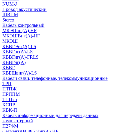
NUM-J
Провод акустический
ШВПМ
Stereo
Кабель контрольный
МКЭШнг(A)-HF
МКЭШВнг(А)-HF
МКЭШ
КВВГЭнг(А)-LS
КВВГнг(А)-LS
КВВГнг(А)-FRLS
КВВГнг(А)
КВВГ
КВБШвнг(А)-LS
Кабели связи, телефонные, телекоммуникационные
ТРП
ПТПЖ
ПРППМ
ТППэп
КСПВ
КВК-П
Кабель информационный для передачи данных,
компьютерный
П274/М
СегментКИ-485-Энг(А)-HF