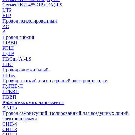
СегментКИ-485-ЭВнг(А)-LS
UTP
FTP
Провод неизолированный
АС
А
Провод гибкий
ШВВП
РПШ
ПуГВ
ПВСнг(А)-LS
ПВС
Провод одножильный
ПГВА
Провод плоский для внутренней электропроводки
ПуГВВ-П
ПГВВП
ПВВП
Кабель высокого напряжения
ААШв
Провод самонесущий изолированный для воздушных линий
электропередачи
СИП-4
СИП-3
СИП-2