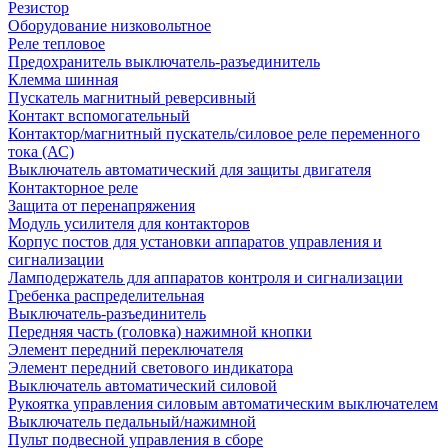
Резистор
Оборудование низковольтное
Реле тепловое
Предохранитель выключатель-разъединитель
Клемма шинная
Пускатель магнитный реверсивный
Контакт вспомогательный
Контактор/магнитный пускатель/силовое реле переменного
тока (АС)
Выключатель автоматический для защиты двигателя
Контакторное реле
Защита от перенапряжения
Модуль усилителя для контакторов
Корпус постов для установки аппаратов управления и
сигнализации
Ламподержатель для аппаратов контроля и сигнализации
Гребенка распределительная
Выключатель-разъединитель
Передняя часть (головка) нажимной кнопки
Элемент передний переключателя
Элемент передний светового индикатора
Выключатель автоматический силовой
Рукоятка управления силовым автоматическим выключателем
Выключатель педальный/нажимной
Пульт подвесной управления в сборе