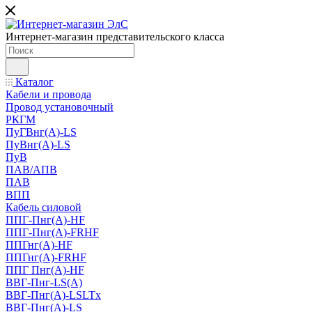
Интернет-магазин представительского класса
Каталог
Кабели и провода
Провод установочный
РКГМ
ПуГВнг(А)-LS
ПуВнг(А)-LS
ПуВ
ПАВ/АПВ
ПАВ
ВПП
Кабель силовой
ППГ-Пнг(А)-HF
ППГ-Пнг(А)-FRHF
ППГнг(А)-HF
ППГнг(А)-FRHF
ППГ Пнг(А)-HF
ВВГ-Пнг-LS(А)
ВВГ-Пнг(А)-LSLTx
ВВГ-Пнг(А)-LS