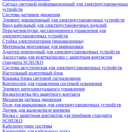
Сигнал световой информационный для электроустановочных
устройств
Система датчиков движения
Элемент декоративный для электроустановочных устройств
Ввод кабельный для электроустановочных изделий
Передатчик/пульт дистанционного управления для
электроустановочных устройств
Стойка электропитания (миниколонны)
Материалы монтажные для маркировки
Адаптер переходный для электроустановочных устройств
Аксессуары для розетки/вилки с защитным контактом
стандарта SCHUKO
Система акустическая для электроустановочных устройств
Настольный розеточный блок
Крышка блока световой сигнализации
Контроллер для управления системой освещения
Элемент интеллектуального управления
Вилка/розетка без защитного контакта
Механизм датчика движения
Поле для маркировки для электроустановочных устройств
Датчик для жалюзи/реле времени
Вилка с защитным контактом для приборов стандарта
SCHUKO
Кабеленесущие системы
Кронштейн для кабельного лотка