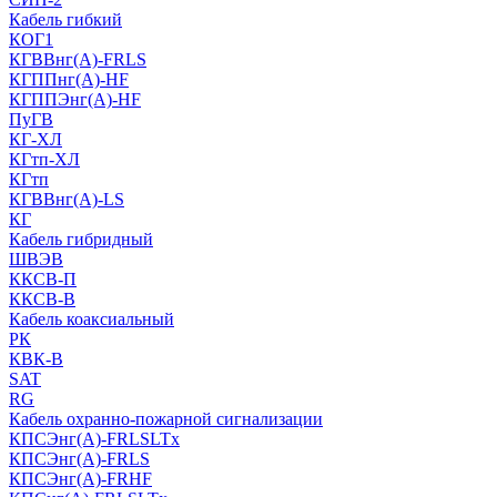
Кабель гибкий
КОГ1
КГВВнг(А)-FRLS
КГППнг(A)-HF
КГППЭнг(A)-HF
ПуГВ
КГ-ХЛ
КГтп-ХЛ
КГтп
КГВВнг(А)-LS
КГ
Кабель гибридный
ШВЭВ
ККСВ-П
ККСВ-В
Кабель коаксиальный
РК
КВК-В
SAT
RG
Кабель охранно-пожарной сигнализации
КПСЭнг(А)-FRLSLTx
КПСЭнг(А)-FRLS
КПСЭнг(А)-FRHF