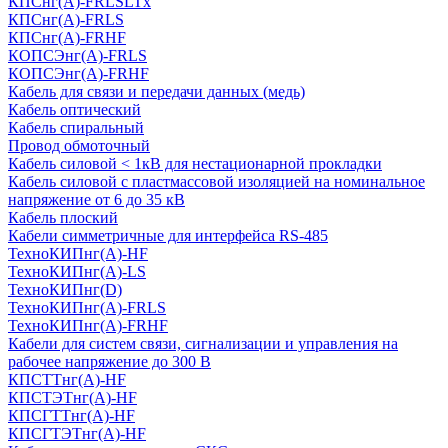
КПСнг(А)-FRLSLTx
КПСнг(А)-FRLS
КПСнг(А)-FRHF
КОПСЭнг(А)-FRLS
КОПСЭнг(А)-FRHF
Кабель для связи и передачи данных (медь)
Кабель оптический
Кабель спиральный
Провод обмоточный
Кабель силовой < 1кВ для нестационарной прокладки
Кабель силовой с пластмассовой изоляцией на номинальное
напряжение от 6 до 35 кВ
Кабель плоский
Кабели симметричные для интерфейса RS-485
ТеxноКИПнг(A)-HF
ТеxноКИПнг(A)-LS
ТеxноКИПнг(D)
ТехноКИПнг(A)-FRLS
ТехноКИПнг(A)-FRHF
Кабели для систем связи, сигнализации и управления на
рабочее напряжение до 300 В
КПСТТнг(A)-HF
КПСТЭТнг(A)-HF
КПСГТТнг(A)-HF
КПСГТЭТнг(A)-HF