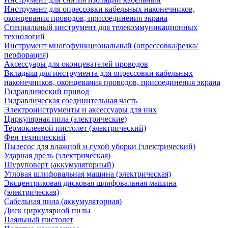
Инструмент для опрессовки кабельных наконечников,
оконцевания проводов, присоединения экрана
Специальный инструмент для телекоммуникационных
технологий
Инструмент многофункциональный (опрессовка/резка/
перфорация)
Аксессуары для оконцевателей проводов
Вкладыш для инструмента для опрессовки кабельных
наконечников, оконцевания проводов, присоединения экрана
Гидравлический привод
Гидравлическая соединительная часть
Электроинструменты и аксессуары для них
Циркулярная пила (электрические)
Термоклеевой пистолет (электрический)
Фен технический
Пылесос для влажной и сухой уборки (электрический)
Ударная дрель (электрическая)
Шуруповерт (аккумуляторный)
Угловая шлифовальная машина (электрическая)
Эксцентриковая дисковая шлифовальная машина
(электрическая)
Сабельная пила (аккумуляторная)
Диск циркулярной пилы
Паяльный пистолет