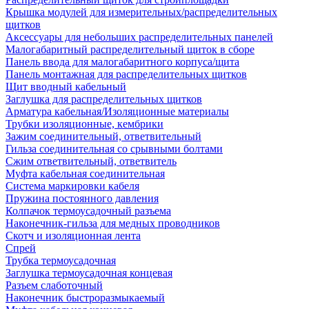
Крышка модулей для измерительных/распределительных
щитков
Аксессуары для небольших распределительных панелей
Малогабаритный распределительный щиток в сборе
Панель ввода для малогабаритного корпуса/щита
Панель монтажная для распределительных щитков
Щит вводный кабельный
Заглушка для распределительных щитков
Арматура кабельная/Изоляционные материалы
Трубки изоляционные, кембрики
Зажим соединительный, ответвительный
Гильза соединительная со срывными болтами
Сжим ответвительный, ответвитель
Муфта кабельная соединительная
Система маркировки кабеля
Пружина постоянного давления
Колпачок термоусадочный разъема
Наконечник-гильза для медных проводников
Скотч и изоляционная лента
Спрей
Трубка термоусадочная
Заглушка термоусадочная концевая
Разъем слаботочный
Наконечник быстроразмыкаемый