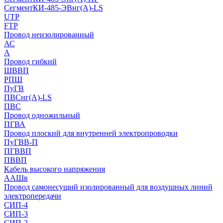
СегментКИ-485-ЭВнг(А)-LS
UTP
FTP
Провод неизолированный
АС
А
Провод гибкий
ШВВП
РПШ
ПуГВ
ПВСнг(А)-LS
ПВС
Провод одножильный
ПГВА
Провод плоский для внутренней электропроводки
ПуГВВ-П
ПГВВП
ПВВП
Кабель высокого напряжения
ААШв
Провод самонесущий изолированный для воздушных линий
электропередачи
СИП-4
СИП-3
СИП-2