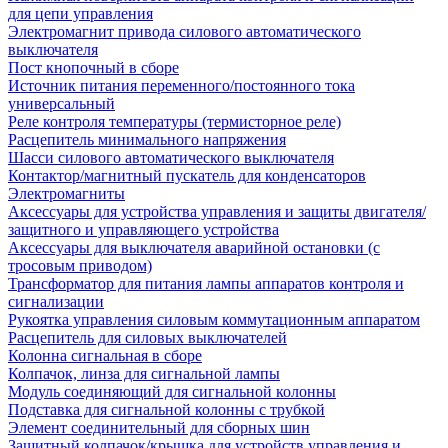
для цепи управления
Электромагнит привода силового автоматического
выключателя
Пост кнопочный в сборе
Источник питания переменного/постоянного тока
универсальный
Реле контроля температуры (термисторное реле)
Расцепитель минимального напряжения
Шасси силового автоматического выключателя
Контактор/магнитный пускатель для конденсаторов
Электромагниты
Аксессуары для устройства управления и защиты двигателя/
защитного и управляющего устройства
Аксессуары для выключателя аварийной остановки (с
тросовым приводом)
Трансформатор для питания лампы аппаратов контроля и
сигнализации
Рукоятка управления силовым коммутационным аппаратом
Расцепитель для силовых выключателей
Колонна сигнальная в сборе
Колпачок, линза для сигнальной лампы
Модуль соединяющий для сигнальной колонны
Подставка для сигнальной колонны с трубкой
Элемент соединительный для сборных шин
Защитный колпачок/крышка для устройств управления и