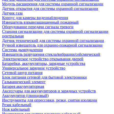
Модуль расширения для системы охранной сигнализации
Датчик открытия для системы охранной сигнализации
Датчик газа
Корпус для камеры видеонаблюдения
Извещатель взрывозащищенный пожарный
Оборудование передачи сигнала тревоги
Станция сигнализации для системы охранной сигнализации
центральная
Датчик технический для системы охранной сигнализации
Ручной извещатель для охранно-пожарной сигнализации
Система дымоудаления
Извещатель разрушения стекла/вибрации/сейсмический
Электрическое устройство открывания дверей
Батарейки, аккумуляторы, зарядные устройства
Универсальное зарядное устройство
Сетевой шнур питания
Блок питания сетевой для бытовой электроники
Гальванический элемент
Батарея аккумуляторная
Аксессуары для аккумуляторов и зарядных устройств
Аккумулятор (свинцовый)
Инструменты для опрессовки, резки, снятия изоляции
Резак кабельный
Нож кабельный
Инструмент для снятия изоляции кабельный