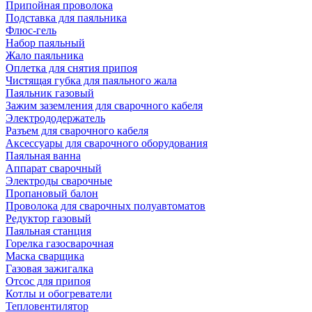
Припойная проволока
Подставка для паяльника
Флюс-гель
Набор паяльный
Жало паяльника
Оплетка для снятия припоя
Чистящая губка для паяльного жала
Паяльник газовый
Зажим заземления для сварочного кабеля
Электрододержатель
Разъем для сварочного кабеля
Аксессуары для сварочного оборудования
Паяльная ванна
Аппарат сварочный
Электроды сварочные
Пропановый балон
Проволока для сварочных полуавтоматов
Редуктор газовый
Паяльная станция
Горелка газосварочная
Маска сварщика
Газовая зажигалка
Отсос для припоя
Котлы и обогреватели
Тепловентилятор