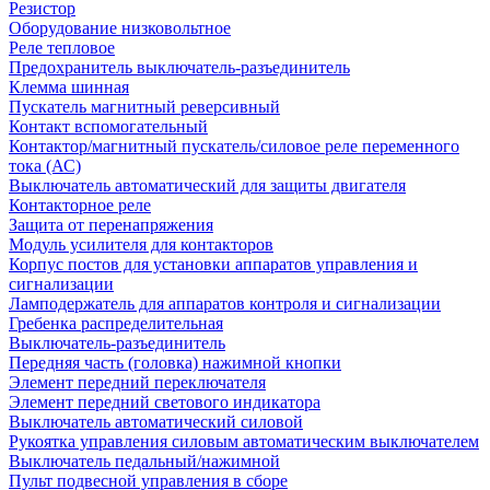
Резистор
Оборудование низковольтное
Реле тепловое
Предохранитель выключатель-разъединитель
Клемма шинная
Пускатель магнитный реверсивный
Контакт вспомогательный
Контактор/магнитный пускатель/силовое реле переменного
тока (АС)
Выключатель автоматический для защиты двигателя
Контакторное реле
Защита от перенапряжения
Модуль усилителя для контакторов
Корпус постов для установки аппаратов управления и
сигнализации
Ламподержатель для аппаратов контроля и сигнализации
Гребенка распределительная
Выключатель-разъединитель
Передняя часть (головка) нажимной кнопки
Элемент передний переключателя
Элемент передний светового индикатора
Выключатель автоматический силовой
Рукоятка управления силовым автоматическим выключателем
Выключатель педальный/нажимной
Пульт подвесной управления в сборе