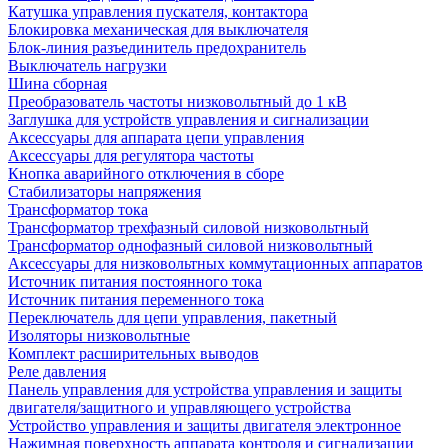
Катушка управления пускателя, контактора
Блокировка механическая для выключателя
Блок-линия разъединитель предохранитель
Выключатель нагрузки
Шина сборная
Преобразователь частоты низковольтный до 1 кВ
Заглушка для устройств управления и сигнализации
Аксессуары для аппарата цепи управления
Аксессуары для регулятора частоты
Кнопка аварийного отключения в сборе
Стабилизаторы напряжения
Трансформатор тока
Трансформатор трехфазный силовой низковольтный
Трансформатор однофазный силовой низковольтный
Аксессуары для низковольтных коммутационных аппаратов
Источник питания постоянного тока
Источник питания переменного тока
Переключатель для цепи управления, пакетный
Изоляторы низковольтные
Комплект расширительных выводов
Реле давления
Панель управления для устройства управления и защиты
двигателя/защитного и управляющего устройства
Устройство управления и защиты двигателя электронное
Нажимная поверхность аппарата контроля и сигнализации