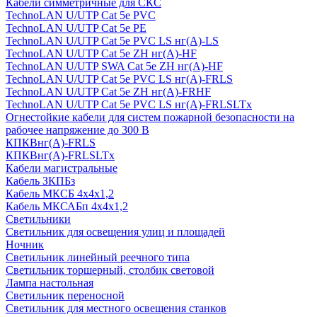
Кабели симметричные для СКС
TechnoLAN U/UTP Cat 5e PVC
TechnoLAN U/UTP Cat 5e PE
TechnoLAN U/UTP Cat 5e PVC LS нг(A)-LS
TechnoLAN U/UTP Cat 5e ZH нг(A)-HF
TechnoLAN U/UTP SWA Cat 5e ZH нг(A)-HF
TechnoLAN U/UTP Cat 5e PVC LS нг(A)-FRLS
TechnoLAN U/UTP Cat 5e ZH нг(A)-FRHF
TechnoLAN U/UTP Cat 5e PVC LS нг(A)-FRLSLTx
Огнестойкие кабели для систем пожарной безопасности на
рабочее напряжение до 300 В
КПКВнг(A)-FRLS
КПКВнг(A)-FRLSLTx
Кабели магистральные
Кабель ЗКПБз
Кабель МКСБ 4х4х1,2
Кабель МКСАБп 4х4х1,2
Светильники
Светильник для освещения улиц и площадей
Ночник
Светильник линейный реечного типа
Светильник торшерный, столбик световой
Лампа настольная
Светильник переносной
Светильник для местного освещения станков