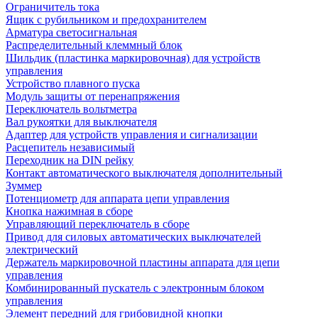
Ограничитель тока
Ящик с рубильником и предохранителем
Арматура светосигнальная
Распределительный клеммный блок
Шильдик (пластинка маркировочная) для устройств
управления
Устройство плавного пуска
Модуль защиты от перенапряжения
Переключатель вольтметра
Вал рукоятки для выключателя
Адаптер для устройств управления и сигнализации
Расцепитель независимый
Переходник на DIN рейку
Контакт автоматического выключателя дополнительный
Зуммер
Потенциометр для аппарата цепи управления
Кнопка нажимная в сборе
Управляющий переключатель в сборе
Привод для силовых автоматических выключателей
электрический
Держатель маркировочной пластины аппарата для цепи
управления
Комбинированный пускатель с электронным блоком
управления
Элемент передний для грибовидной кнопки