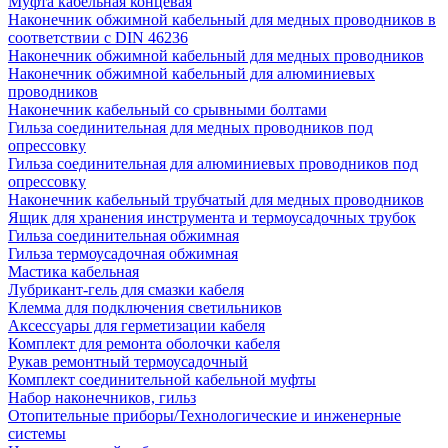
Муфта кабельная концевая
Наконечник обжимной кабельный для медных проводников в
соответствии с DIN 46236
Наконечник обжимной кабельный для медных проводников
Наконечник обжимной кабельный для алюминиевых
проводников
Наконечник кабельный со срывными болтами
Гильза соединительная для медных проводников под
опрессовку
Гильза соединительная для алюминиевых проводников под
опрессовку
Наконечник кабельный трубчатый для медных проводников
Ящик для хранения инструмента и термоусадочных трубок
Гильза соединительная обжимная
Гильза термоусадочная обжимная
Мастика кабельная
Лубрикант-гель для смазки кабеля
Клемма для подключения светильников
Аксессуары для герметизации кабеля
Комплект для ремонта оболочки кабеля
Рукав ремонтный термоусадочный
Комплект соединительной кабельной муфты
Набор наконечников, гильз
Отопительные приборы/Технологические и инженерные
системы