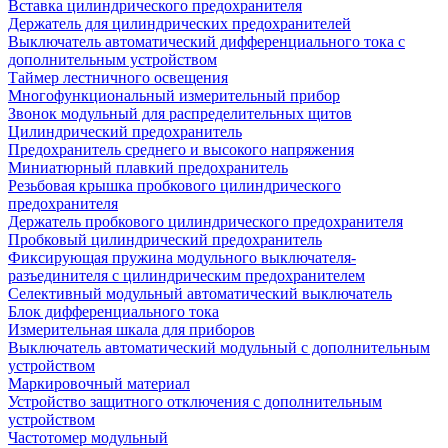
Вставка цилиндрического предохранителя
Держатель для цилиндрических предохранителей
Выключатель автоматический дифференциального тока с
дополнительным устройством
Таймер лестничного освещения
Многофункциональный измерительный прибор
Звонок модульный для распределительных щитов
Цилиндрический предохранитель
Предохранитель среднего и высокого напряжения
Миниатюрный плавкий предохранитель
Резьбовая крышка пробкового цилиндрического
предохранителя
Держатель пробкового цилиндрического предохранителя
Пробковый цилиндрический предохранитель
Фиксирующая пружина модульного выключателя-
разъединителя с цилиндрическим предохранителем
Селективный модульный автоматический выключатель
Блок дифференциального тока
Измерительная шкала для приборов
Выключатель автоматический модульный с дополнительным
устройством
Маркировочный материал
Устройство защитного отключения с дополнительным
устройством
Частотомер модульный