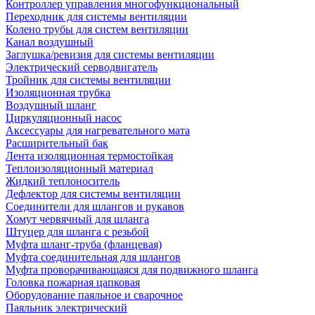
Контроллер управления многофункциональный
Переходник для системы вентиляции
Колено трубы для систем вентиляции
Канал воздушный
Заглушка/ревизия для системы вентиляции
Электрический серводвигатель
Тройник для системы вентиляции
Изоляционная трубка
Воздушный шланг
Циркуляционный насос
Аксессуары для нагревательного мата
Расширительный бак
Лента изоляционная термостойкая
Теплоизоляционный материал
Жидкий теплоноситель
Дефлектор для системы вентиляции
Соединители для шлангов и рукавов
Хомут червячный для шланга
Штуцер для шланга с резьбой
Муфта шланг-труба (фланцевая)
Муфта соединительная для шлангов
Муфта проворачивающаяся для подвижного шланга
Головка пожарная цапковая
Оборудование паяльное и сварочное
Паяльник электрический