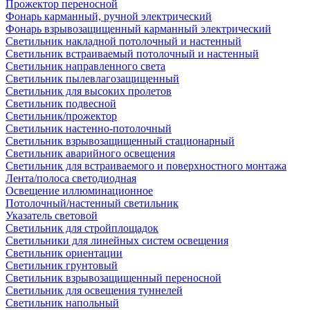
Прожектор переносной
Фонарь карманный, ручной электрический
Фонарь взрывозащищенный карманный электрический
Светильник накладной потолочный и настенный
Светильник встраиваемый потолочный и настенный
Светильник направленного света
Светильник пылевлагозащищенный
Светильник для высоких пролетов
Светильник подвесной
Светильник/прожектор
Светильник настенно-потолочный
Светильник взрывозащищенный стационарный
Светильник аварийного освещения
Светильник для встраиваемого и поверхностного монтажа
Лента/полоса светодиодная
Освещение иллюминационное
Потолочный/настенный светильник
Указатель световой
Светильник для стройплощадок
Светильники для линейных систем освещения
Светильник ориентации
Светильник грунтовый
Светильник взрывозащищенный переносной
Светильник для освещения туннелей
Светильник напольный