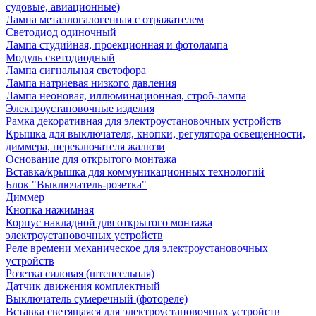
судовые, авиационные)
Лампа металлогалогенная с отражателем
Светодиод одиночный
Лампа студийная, проекционная и фотолампа
Модуль светодиодный
Лампа сигнальная светофора
Лампа натриевая низкого давления
Лампа неоновая, иллюминационная, строб-лампа
Электроустановочные изделия
Рамка декоративная для электроустановочных устройств
Крышка для выключателя, кнопки, регулятора освещенности,
диммера, переключателя жалюзи
Основание для открытого монтажа
Вставка/крышка для коммуникационных технологий
Блок "Выключатель-розетка"
Диммер
Кнопка нажимная
Корпус накладной для открытого монтажа
электроустановочных устройств
Реле времени механическое для электроустановочных
устройств
Розетка силовая (штепсельная)
Датчик движения комплектный
Выключатель сумеречный (фотореле)
Вставка светящаяся для электроустановочных устройств