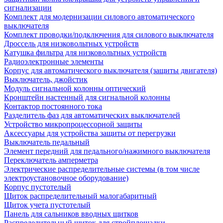
сигнализации
Комплект для модернизации силового автоматического
выключателя
Комплект проводки/подключения для силового выключателя
Дроссель для низковольтных устройств
Катушка фильтра для низковольтных устройств
Радиоэлектронные элементы
Корпус для автоматического выключателя (защиты двигателя)
Выключатель, джойстик
Модуль сигнальной колонны оптический
Кронштейн настенный для сигнальной колонны
Контактор постоянного тока
Разделитель фаз для автоматических выключателей
Устройство микропроцессорной защиты
Аксессуары для устройства защиты от перегрузки
Выключатель педальный
Элемент передний для педального/нажимного выключателя
Переключатель амперметра
Электрические распределительные системы (в том числе
электроустановочное оборудование)
Корпус пустотелый
Щиток распределительный малогабаритный
Щиток учета пустотелый
Панель для сальников вводных щитков
Распределительный щиток для стройплощадки