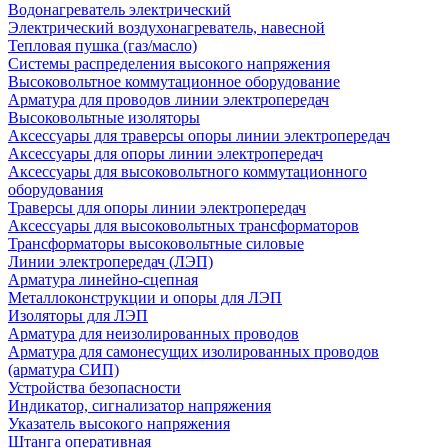
Водонагреватель электрический
Электрический воздухонагреватель, навесной
Тепловая пушка (газ/масло)
Системы распределения высокого напряжения
Высоковольтное коммутационное оборудование
Арматура для проводов линии электропередач
Высоковольтные изоляторы
Аксессуары для траверсы опоры линии электропередач
Аксессуары для опоры линии электропередач
Аксессуары для высоковольтного коммутационного
оборудования
Траверсы для опоры линии электропередач
Аксессуары для высоковольтных трансформаторов
Трансформаторы высоковольтные силовые
Линии электропередач (ЛЭП)
Арматура линейно-сцепная
Металлоконструкции и опоры для ЛЭП
Изоляторы для ЛЭП
Арматура для неизолированных проводов
Арматура для самонесущих изолированных проводов
(арматура СИП)
Устройства безопасности
Индикатор, сигнализатор напряжения
Указатель высокого напряжения
Штанга оперативная