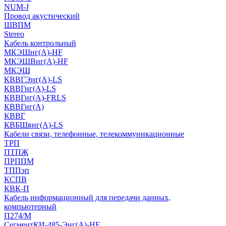
NUM-J
Провод акустический
ШВПМ
Stereo
Кабель контрольный
МКЭШнг(A)-HF
МКЭШВнг(А)-HF
МКЭШ
КВВГЭнг(А)-LS
КВВГнг(А)-LS
КВВГнг(А)-FRLS
КВВГнг(А)
КВВГ
КВБШвнг(А)-LS
Кабели связи, телефонные, телекоммуникационные
ТРП
ПТПЖ
ПРППМ
ТППэп
КСПВ
КВК-П
Кабель информационный для передачи данных,
компьютерный
П274/М
СегментКИ-485-Энг(А)-HF