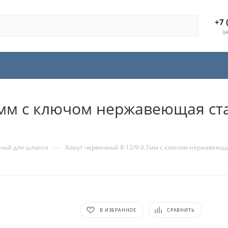
+7 
З
7мм с ключом нержавеющая ста
—
ный для шланга
Хомут червячный 8-12/9-0.7мм с ключом нержавеющая
В ИЗБРАННОЕ
СРАВНИТЬ