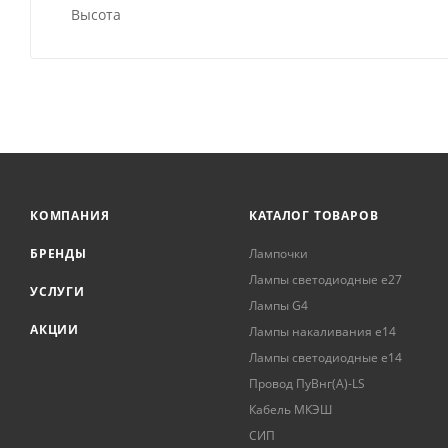
Высота
КОМПАНИЯ
КАТАЛОГ ТОВАРОВ
БРЕНДЫ
Лампочки
Лампы светодиодные е27
УСЛУГИ
Лампы G4
АКЦИИ
Лампы накаливания е14
Лампы светодиодные е14
Провод ПуВнг(А)-LS
Кабель МКЭШ
СИП