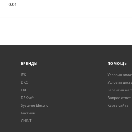
0.01
БРЕНДЫ
ПОМОЩЬ
IEK
Условия опла
DKC
Условия дост
EKF
Гарантия на 
DEKraft
Вопрос-ответ
Systeme Electric
Карта сайта
Бастион
CHINT